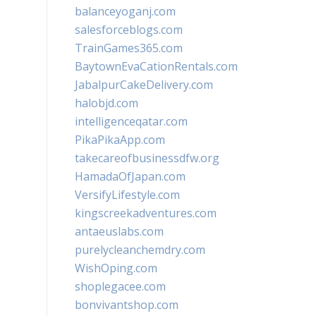
balanceyoganj.com
salesforceblogs.com
TrainGames365.com
BaytownEvaCationRentals.com
JabalpurCakeDelivery.com
halobjd.com
intelligenceqatar.com
PikaPikaApp.com
takecareofbusinessdfw.org
HamadaOfJapan.com
VersifyLifestyle.com
kingscreekadventures.com
antaeuslabs.com
purelycleanchemdry.com
WishOping.com
shoplegacee.com
bonvivantshop.com