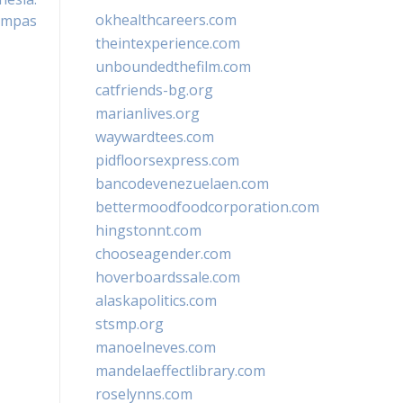
okhealthcareers.com
Kompas
theintexperience.com
unboundedthefilm.com
catfriends-bg.org
marianlives.org
waywardtees.com
pidfloorsexpress.com
bancodevenezuelaen.com
bettermoodfoodcorporation.com
hingstonnt.com
chooseagender.com
hoverboardssale.com
alaskapolitics.com
stsmp.org
manoelneves.com
mandelaeffectlibrary.com
roselynns.com