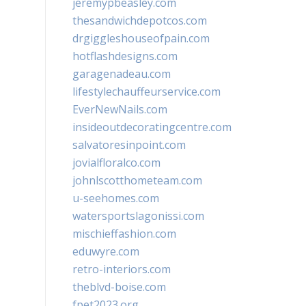
jeremypbeasley.com
thesandwichdepotcos.com
drgiggleshouseofpain.com
hotflashdesigns.com
garagenadeau.com
lifestylechauffeurservice.com
EverNewNails.com
insideoutdecoratingcentre.com
salvatoresinpoint.com
jovialfloralco.com
johnlscotthometeam.com
u-seehomes.com
watersportslagonissi.com
mischieffashion.com
eduwyre.com
retro-interiors.com
theblvd-boise.com
fpet2023.org