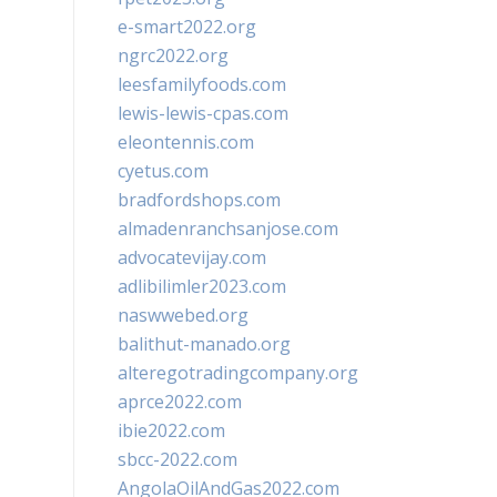
e-smart2022.org
ngrc2022.org
leesfamilyfoods.com
lewis-lewis-cpas.com
eleontennis.com
cyetus.com
bradfordshops.com
almadenranchsanjose.com
advocatevijay.com
adlibilimler2023.com
naswwebed.org
balithut-manado.org
alteregotradingcompany.org
aprce2022.com
ibie2022.com
sbcc-2022.com
AngolaOilAndGas2022.com