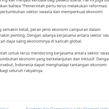
ing kali menjadi kendala bagi pelaku usaha. Hal ini juga di
takan bahwa “Pemerintah perlu terus melakukan reformasi
g pertumbuhan sektor swasta dan memperkuat ekonomi
ng semakin ketat, peran jenis ekonomi campuran dalam
kin penting. Dengan adanya kerjasama antara sektor sw
kan daya saing ekonominya di kancah global.
ntah untuk terus mendorong kerjasama antara sektor swa
tumbuhan ekonomi yang berkelanjutan dan inklusif. Denga
ersebut, Indonesia dapat menghadapi tantangan ekonomi
agi seluruh rakyatnya.
nesia
Pandemi dan Dampaknya pada Ekonomi Indon