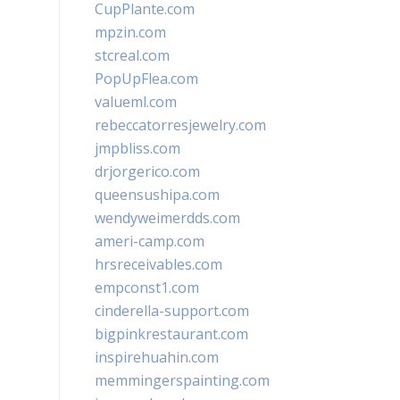
CupPlante.com
mpzin.com
stcreal.com
PopUpFlea.com
valueml.com
rebeccatorresjewelry.com
jmpbliss.com
drjorgerico.com
queensushipa.com
wendyweimerdds.com
ameri-camp.com
hrsreceivables.com
empconst1.com
cinderella-support.com
bigpinkrestaurant.com
inspirehuahin.com
memmingerspainting.com