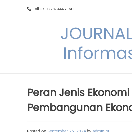
Skip
Call Us: +2782 444 YEAH
to
content
JOURNAL
Informas
Peran Jenis Ekonom
Pembangunan Ekono
Posted on
September 25, 2024
by
adminjou