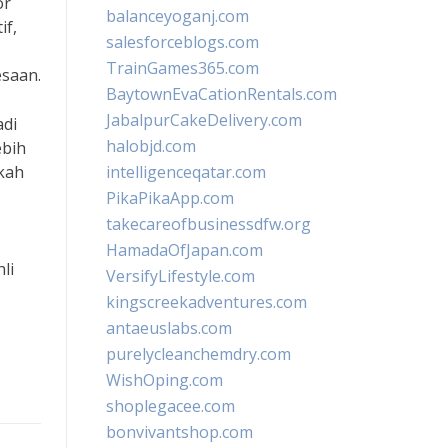
or
balanceyoganj.com
if,
salesforceblogs.com
TrainGames365.com
esaan.
BaytownEvaCationRentals.com
JabalpurCakeDelivery.com
adi
halobjd.com
ebih
kah
intelligenceqatar.com
PikaPikaApp.com
takecareofbusinessdfw.org
HamadaOfJapan.com
li
VersifyLifestyle.com
kingscreekadventures.com
antaeuslabs.com
purelycleanchemdry.com
WishOping.com
shoplegacee.com
bonvivantshop.com