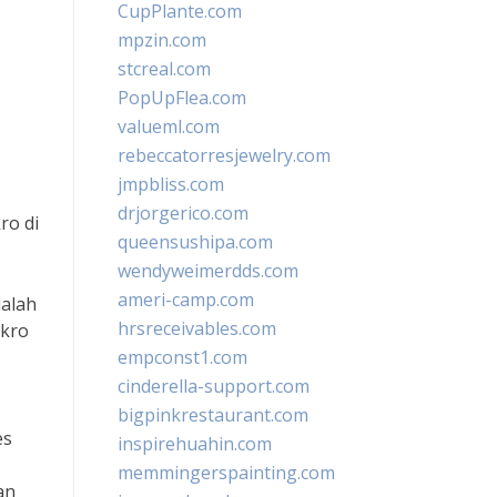
CupPlante.com
mpzin.com
stcreal.com
PopUpFlea.com
valueml.com
rebeccatorresjewelry.com
jmpbliss.com
drjorgerico.com
ro di
queensushipa.com
wendyweimerdds.com
ameri-camp.com
dalah
hrsreceivables.com
ikro
empconst1.com
cinderella-support.com
bigpinkrestaurant.com
es
inspirehuahin.com
memmingerspainting.com
an