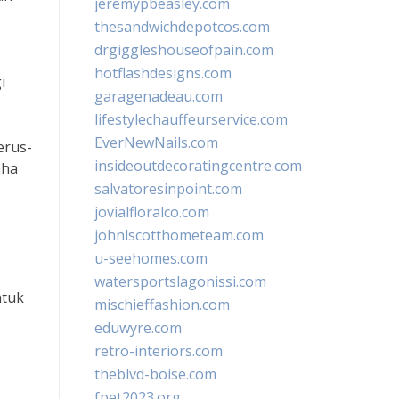
jeremypbeasley.com
thesandwichdepotcos.com
drgiggleshouseofpain.com
hotflashdesigns.com
i
garagenadeau.com
lifestylechauffeurservice.com
EverNewNails.com
erus-
insideoutdecoratingcentre.com
aha
salvatoresinpoint.com
jovialfloralco.com
johnlscotthometeam.com
u-seehomes.com
watersportslagonissi.com
ntuk
mischieffashion.com
.
eduwyre.com
retro-interiors.com
theblvd-boise.com
fpet2023.org