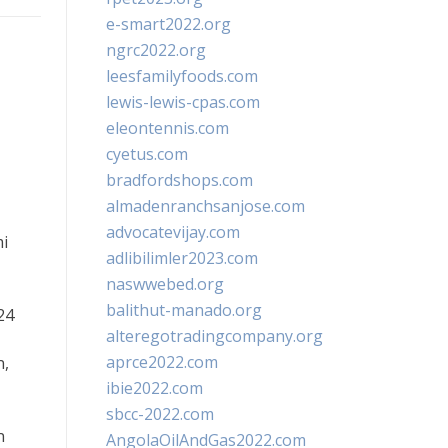
e-smart2022.org
ngrc2022.org
leesfamilyfoods.com
lewis-lewis-cpas.com
eleontennis.com
cyetus.com
bradfordshops.com
almadenranchsanjose.com
advocatevijay.com
i
adlibilimler2023.com
naswwebed.org
balithut-manado.org
24
alteregotradingcompany.org
aprce2022.com
n,
ibie2022.com
sbcc-2022.com
n
AngolaOilAndGas2022.com