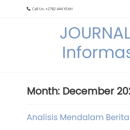
Skip
Call Us: +2782 444 YEAH
to
content
JOURNAL
Informas
Month:
December 20
Analisis Mendalam Berit