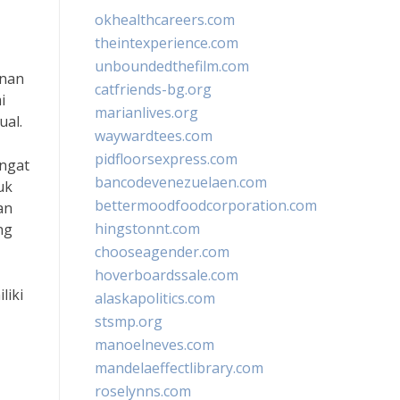
okhealthcareers.com
theintexperience.com
unboundedthefilm.com
anan
catfriends-bg.org
i
marianlives.org
ual.
waywardtees.com
pidfloorsexpress.com
angat
bancodevenezuelaen.com
uk
bettermoodfoodcorporation.com
an
hingstonnt.com
ng
chooseagender.com
hoverboardssale.com
liki
alaskapolitics.com
stsmp.org
manoelneves.com
mandelaeffectlibrary.com
roselynns.com