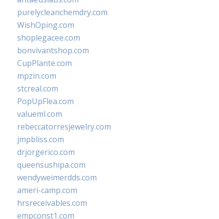
purelycleanchemdry.com
WishOping.com
shoplegacee.com
bonvivantshop.com
CupPlante.com
mpzin.com
stcreal.com
PopUpFlea.com
valueml.com
rebeccatorresjewelry.com
jmpbliss.com
drjorgerico.com
queensushipa.com
wendyweimerdds.com
ameri-camp.com
hrsreceivables.com
empconst1.com