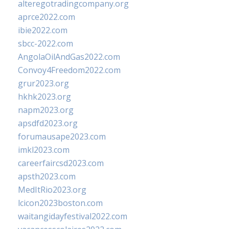
alteregotradingcompany.org
aprce2022.com
ibie2022.com
sbcc-2022.com
AngolaOilAndGas2022.com
Convoy4Freedom2022.com
grur2023.org
hkhk2023.org
napm2023.org
apsdfd2023.org
forumausape2023.com
imkl2023.com
careerfaircsd2023.com
apsth2023.com
MedItRio2023.org
lcicon2023boston.com
waitangidayfestival2022.com