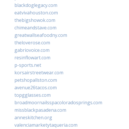
blackdoglegacy.com
eatvivahouston.com
thebigshowok.com
chimeandstave.com
greatwallseafoodny.com
theloverose.com
gabriovoice.com
resinflowart.com
p-sports.net
korsairstreetwear.com
petshopallston.com
avenue26tacos.com
topgglasses.com
broadmoornailsspacoloradosprings.com
missblackpasadena.com
anneskitchen.org
valenciamarketytaqueria.com