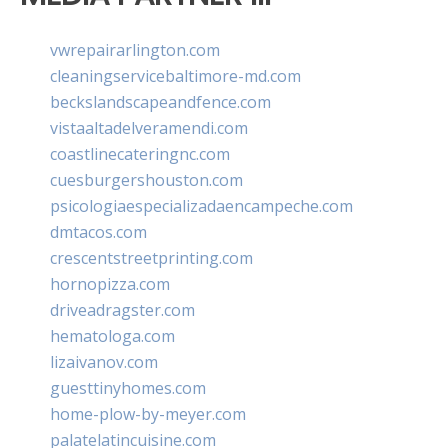
vwrepairarlington.com
cleaningservicebaltimore-md.com
beckslandscapeandfence.com
vistaaltadelveramendi.com
coastlinecateringnc.com
cuesburgershouston.com
psicologiaespecializadaencampeche.com
dmtacos.com
crescentstreetprinting.com
hornopizza.com
driveadragster.com
hematologa.com
lizaivanov.com
guesttinyhomes.com
home-plow-by-meyer.com
palatelatincuisine.com