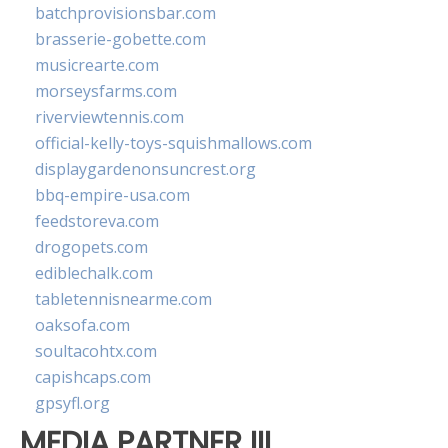
batchprovisionsbar.com
brasserie-gobette.com
musicrearte.com
morseysfarms.com
riverviewtennis.com
official-kelly-toys-squishmallows.com
displaygardenonsuncrest.org
bbq-empire-usa.com
feedstoreva.com
drogopets.com
ediblechalk.com
tabletennisnearme.com
oaksofa.com
soultacohtx.com
capishcaps.com
gpsyfl.org
MEDIA PARTNER III