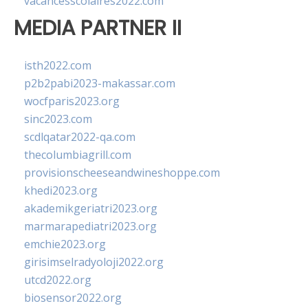
vacancesscolaires2022.com
MEDIA PARTNER II
isth2022.com
p2b2pabi2023-makassar.com
wocfparis2023.org
sinc2023.com
scdlqatar2022-qa.com
thecolumbiagrill.com
provisionscheeseandwineshoppe.com
khedi2023.org
akademikgeriatri2023.org
marmarapediatri2023.org
emchie2023.org
girisimselradyoloji2022.org
utcd2022.org
biosensor2022.org