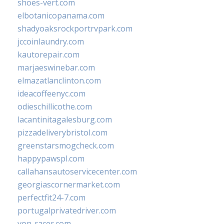
shoes-vert.com
elbotanicopanama.com
shadyoaksrockportrvpark.com
jccoinlaundry.com
kautorepair.com
marjaeswinebar.com
elmazatlanclinton.com
ideacoffeenyc.com
odieschillicothe.com
lacantinitagalesburg.com
pizzadeliverybristol.com
greenstarsmogcheck.com
happypawspl.com
callahansautoservicecenter.com
georgiascornermarket.com
perfectfit24-7.com
portugalprivatedriver.com
von-racer.com