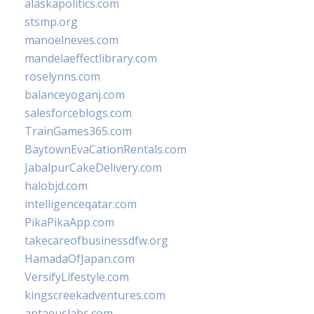
alaskapolitics.com
stsmp.org
manoelneves.com
mandelaeffectlibrary.com
roselynns.com
balanceyoganj.com
salesforceblogs.com
TrainGames365.com
BaytownEvaCationRentals.com
JabalpurCakeDelivery.com
halobjd.com
intelligenceqatar.com
PikaPikaApp.com
takecareofbusinessdfw.org
HamadaOfJapan.com
VersifyLifestyle.com
kingscreekadventures.com
antaeuslabs.com