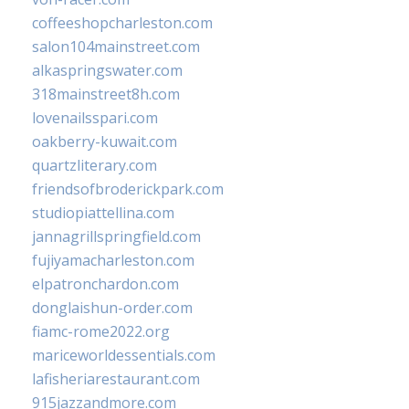
coffeeshopcharleston.com
salon104mainstreet.com
alkaspringswater.com
318mainstreet8h.com
lovenailsspari.com
oakberry-kuwait.com
quartzliterary.com
friendsofbroderickpark.com
studiopiattellina.com
jannagrillspringfield.com
fujiyamacharleston.com
elpatronchardon.com
donglaishun-order.com
fiamc-rome2022.org
mariceworldessentials.com
lafisheriarestaurant.com
915jazzandmore.com