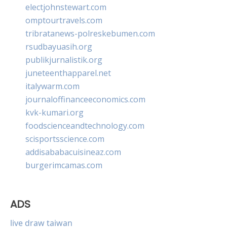
electjohnstewart.com
omptourtravels.com
tribratanews-polreskebumen.com
rsudbayuasih.org
publikjurnalistik.org
juneteenthapparel.net
italywarm.com
journaloffinanceeconomics.com
kvk-kumari.org
foodscienceandtechnology.com
scisportsscience.com
addisababacuisineaz.com
burgerimcamas.com
ADS
live draw taiwan