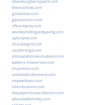
olivesburgberrypatch.com
theslushkids.com
giobastian.com
glpascensori.com
rifloorepoxy.com
woolleymillingandpaving.com
uptonpvd.com
2troublegrill.com
casateranga.com
sticksandstonesstudiooh.com
walkers-treeservice.com
shopmossi.com
untamedcollectivesd.com
mxpwellness.com
infernocanine.com
thepaperhousecollection.com
allisonwillisholley.com
solslite.org