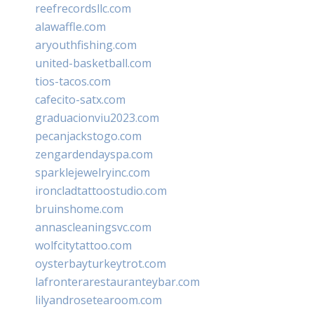
reefrecordsllc.com
alawaffle.com
aryouthfishing.com
united-basketball.com
tios-tacos.com
cafecito-satx.com
graduacionviu2023.com
pecanjackstogo.com
zengardendayspa.com
sparklejewelryinc.com
ironcladtattoostudio.com
bruinshome.com
annascleaningsvc.com
wolfcitytattoo.com
oysterbayturkeytrot.com
lafronterarestauranteybar.com
lilyandrosetearoom.com