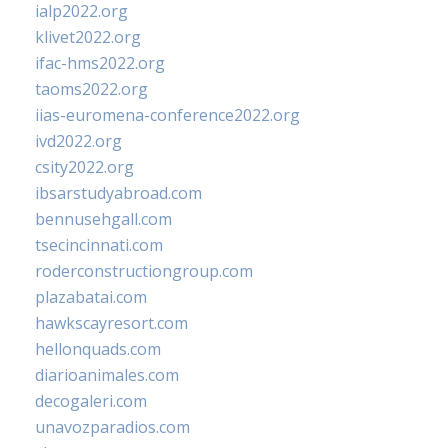
ialp2022.org
klivet2022.org
ifac-hms2022.org
taoms2022.org
iias-euromena-conference2022.org
ivd2022.org
csity2022.org
ibsarstudyabroad.com
bennusehgall.com
tsecincinnati.com
roderconstructiongroup.com
plazabatai.com
hawkscayresort.com
hellonquads.com
diarioanimales.com
decogaleri.com
unavozparadios.com