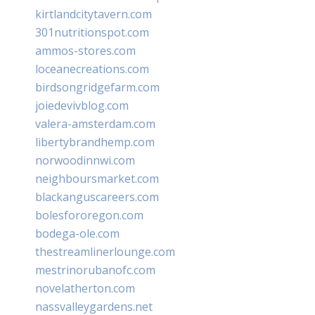
kirtlandcitytavern.com
301nutritionspot.com
ammos-stores.com
loceanecreations.com
birdsongridgefarm.com
joiedevivblog.com
valera-amsterdam.com
libertybrandhemp.com
norwoodinnwi.com
neighboursmarket.com
blackanguscareers.com
bolesfororegon.com
bodega-ole.com
thestreamlinerlounge.com
mestrinorubanofc.com
novelatherton.com
nassvalleygardens.net