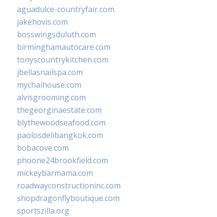
aguadulce-countryfair.com
jakehovis.com
bosswingsduluth.com
birminghamautocare.com
tonyscountrykitchen.com
jbellasnailspa.com
mychaihouse.com
alvisgrooming.com
thegeorginaestate.com
blythewoodseafood.com
paolosdelibangkok.com
bobacove.com
phoone24brookfield.com
mickeybarmama.com
roadwayconstructioninc.com
shopdragonflyboutique.com
sportszilla.org