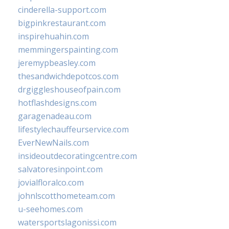
cinderella-support.com
bigpinkrestaurant.com
inspirehuahin.com
memmingerspainting.com
jeremypbeasley.com
thesandwichdepotcos.com
drgiggleshouseofpain.com
hotflashdesigns.com
garagenadeau.com
lifestylechauffeurservice.com
EverNewNails.com
insideoutdecoratingcentre.com
salvatoresinpoint.com
jovialfloralco.com
johnlscotthometeam.com
u-seehomes.com
watersportslagonissi.com