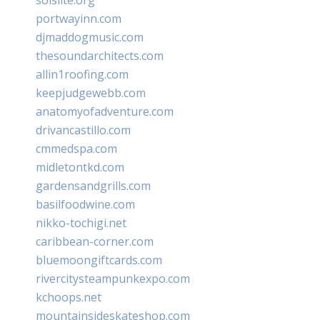
portwayinn.com
djmaddogmusic.com
thesoundarchitects.com
allin1roofing.com
keepjudgewebb.com
anatomyofadventure.com
drivancastillo.com
cmmedspa.com
midletontkd.com
gardensandgrills.com
basilfoodwine.com
nikko-tochigi.net
caribbean-corner.com
bluemoongiftcards.com
rivercitysteampunkexpo.com
kchoops.net
mountainsideskateshop.com