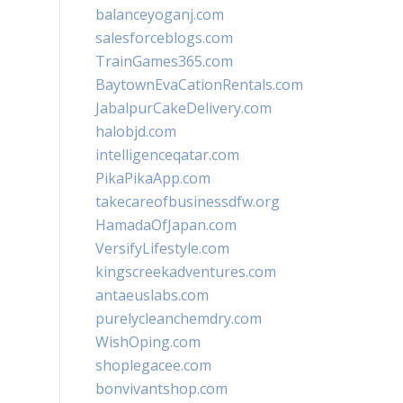
balanceyoganj.com
salesforceblogs.com
TrainGames365.com
BaytownEvaCationRentals.com
JabalpurCakeDelivery.com
halobjd.com
intelligenceqatar.com
PikaPikaApp.com
takecareofbusinessdfw.org
HamadaOfJapan.com
VersifyLifestyle.com
kingscreekadventures.com
antaeuslabs.com
purelycleanchemdry.com
WishOping.com
shoplegacee.com
bonvivantshop.com