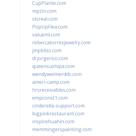
CupPlante.com
mpzin.com
stcreal.com
PopUpFlea.com
valueml.com
rebeccatorresjewelry.com
jmpbliss.com
drjorgerico.com
queensushipa.com
wendyweimerdds.com
ameri-camp.com
hrsreceivables.com
empconst1.com
cinderella-support.com
bigpinkrestaurant.com
inspirehuahin.com
memmingerspainting.com