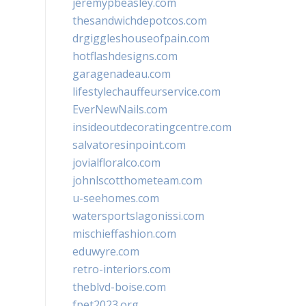
jeremypbeasley.com
thesandwichdepotcos.com
drgiggleshouseofpain.com
hotflashdesigns.com
garagenadeau.com
lifestylechauffeurservice.com
EverNewNails.com
insideoutdecoratingcentre.com
salvatoresinpoint.com
jovialfloralco.com
johnlscotthometeam.com
u-seehomes.com
watersportslagonissi.com
mischieffashion.com
eduwyre.com
retro-interiors.com
theblvd-boise.com
fpet2023.org