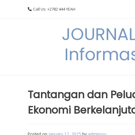
Skip
Call Us: +2782 444 YEAH
to
content
JOURNAL
Informas
Tantangan dan Pel
Ekonomi Berkelanjuta
Posted on
January 17, 2025
by
adminjou