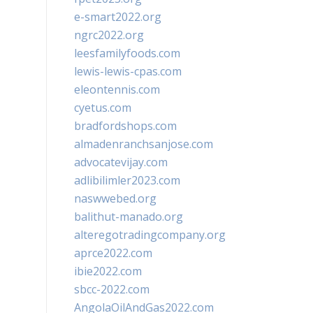
e-smart2022.org
ngrc2022.org
leesfamilyfoods.com
lewis-lewis-cpas.com
eleontennis.com
cyetus.com
bradfordshops.com
almadenranchsanjose.com
advocatevijay.com
adlibilimler2023.com
naswwebed.org
balithut-manado.org
alteregotradingcompany.org
aprce2022.com
ibie2022.com
sbcc-2022.com
AngolaOilAndGas2022.com