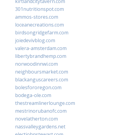
kirtlandcitytavern.com
301nutritionspot.com
ammos-stores.com
loceanecreations.com
birdsongridgefarm.com
joiedevivblog.com
valera-amsterdam.com
libertybrandhemp.com
norwoodinnwi.com
neighboursmarket.com
blackanguscareers.com
bolesfororegon.com
bodega-ole.com
thestreamlinerlounge.com
mestrinorubanofc.com
novelatherton.com
nassvalleygardens.net
electjohnstewart.com