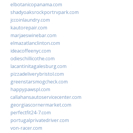
elbotanicopanama.com
shadyoaksrockportrvpark.com
jccoinlaundry.com
kautorepair.com
marjaeswinebar.com
elmazatlanclinton.com
ideacoffeenyc.com
odieschillicothe.com
lacantinitagalesburg.com
pizzadeliverybristol.com
greenstarsmogcheck.com
happypawspl.com
callahansautoservicecenter.com
georgiascornermarket.com
perfectfit24-7.com
portugalprivatedriver.com
von-racer.com