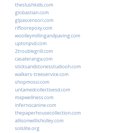
theslushkids.com
giobastian.com
glpascensori.com
rifloorepoxy.com
woolleymillingandpaving.com
uptonpvd.com
2troublegrill.com
casateranga.com
sticksandstonesstudiooh.com
walkers-treeservice.com
shopmossi.com
untamedcollectivesd.com
mxpwellness.com
infernocanine.com
thepaperhousecollection.com
allisonwillisholley.com
solslite.org