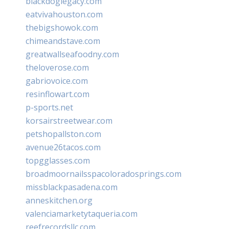
blackdoglegacy.com
eatvivahouston.com
thebigshowok.com
chimeandstave.com
greatwallseafoodny.com
theloverose.com
gabriovoice.com
resinflowart.com
p-sports.net
korsairstreetwear.com
petshopallston.com
avenue26tacos.com
topgglasses.com
broadmoornailsspacoloradosprings.com
missblackpasadena.com
anneskitchen.org
valenciamarketytaqueria.com
reefrecordsllc.com