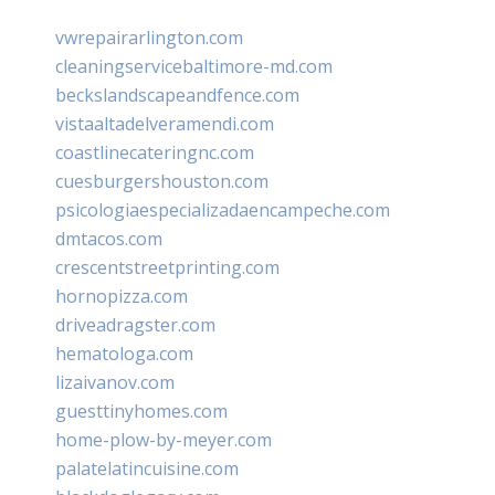
vwrepairarlington.com
cleaningservicebaltimore-md.com
beckslandscapeandfence.com
vistaaltadelveramendi.com
coastlinecateringnc.com
cuesburgershouston.com
psicologiaespecializadaencampeche.com
dmtacos.com
crescentstreetprinting.com
hornopizza.com
driveadragster.com
hematologa.com
lizaivanov.com
guesttinyhomes.com
home-plow-by-meyer.com
palatelatincuisine.com