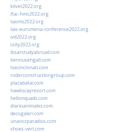
klivet2022.org
ifac-hms2022.org
taoms2022.org
iias-euromena-conference2022.org
ivd2022.org
csity2022.org
ibsarstudyabroad.com
bennusehgall.com
tsecincinnati.com
roderconstructiongroup.com
plazabatai.com
hawkscayresort.com
hellonquads.com
diarioanimales.com
decogaleri.com
unavozparadios.com
shoes-vert.com