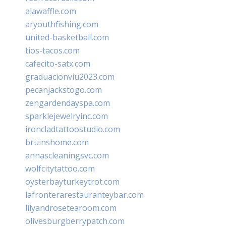
alawaffle.com
aryouthfishing.com
united-basketball.com
tios-tacos.com
cafecito-satx.com
graduacionviu2023.com
pecanjackstogo.com
zengardendayspa.com
sparklejewelryinc.com
ironcladtattoostudio.com
bruinshome.com
annascleaningsvc.com
wolfcitytattoo.com
oysterbayturkeytrot.com
lafronterarestauranteybar.com
lilyandrosetearoom.com
olivesburgberrypatch.com