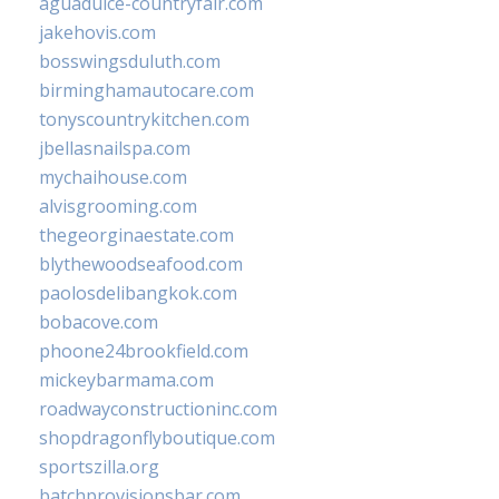
aguadulce-countryfair.com
jakehovis.com
bosswingsduluth.com
birminghamautocare.com
tonyscountrykitchen.com
jbellasnailspa.com
mychaihouse.com
alvisgrooming.com
thegeorginaestate.com
blythewoodseafood.com
paolosdelibangkok.com
bobacove.com
phoone24brookfield.com
mickeybarmama.com
roadwayconstructioninc.com
shopdragonflyboutique.com
sportszilla.org
batchprovisionsbar.com