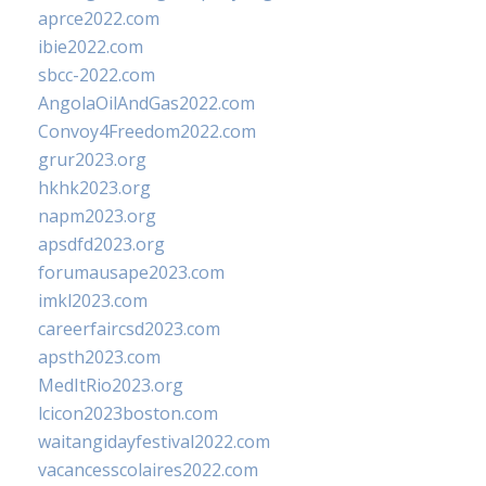
aprce2022.com
ibie2022.com
sbcc-2022.com
AngolaOilAndGas2022.com
Convoy4Freedom2022.com
grur2023.org
hkhk2023.org
napm2023.org
apsdfd2023.org
forumausape2023.com
imkl2023.com
careerfaircsd2023.com
apsth2023.com
MedItRio2023.org
lcicon2023boston.com
waitangidayfestival2022.com
vacancesscolaires2022.com