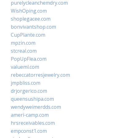
purelycleanchemdry.com
WishOping.com
shoplegacee.com
bonvivantshop.com
CupPlante.com
mpzin.com
stcreal.com
PopUpFlea.com
valueml.com
rebeccatorresjewelry.com
jmpbliss.com
drjorgerico.com
queensushipa.com
wendyweimerdds.com
ameri-camp.com
hrsreceivables.com
empconst1.com