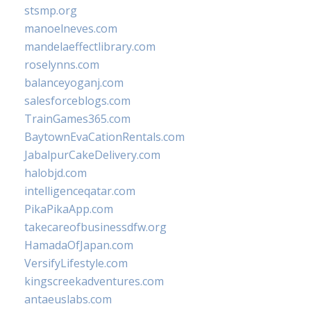
stsmp.org
manoelneves.com
mandelaeffectlibrary.com
roselynns.com
balanceyoganj.com
salesforceblogs.com
TrainGames365.com
BaytownEvaCationRentals.com
JabalpurCakeDelivery.com
halobjd.com
intelligenceqatar.com
PikaPikaApp.com
takecareofbusinessdfw.org
HamadaOfJapan.com
VersifyLifestyle.com
kingscreekadventures.com
antaeuslabs.com