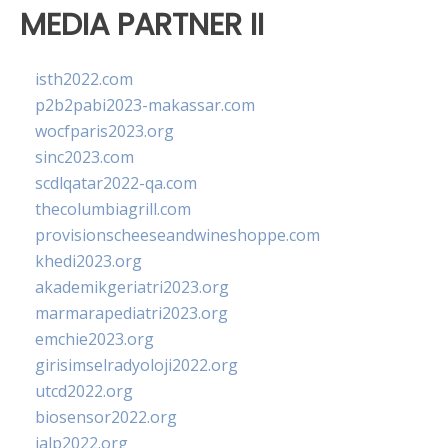
MEDIA PARTNER II
isth2022.com
p2b2pabi2023-makassar.com
wocfparis2023.org
sinc2023.com
scdlqatar2022-qa.com
thecolumbiagrill.com
provisionscheeseandwineshoppe.com
khedi2023.org
akademikgeriatri2023.org
marmarapediatri2023.org
emchie2023.org
girisimselradyoloji2022.org
utcd2022.org
biosensor2022.org
ialp2022.org