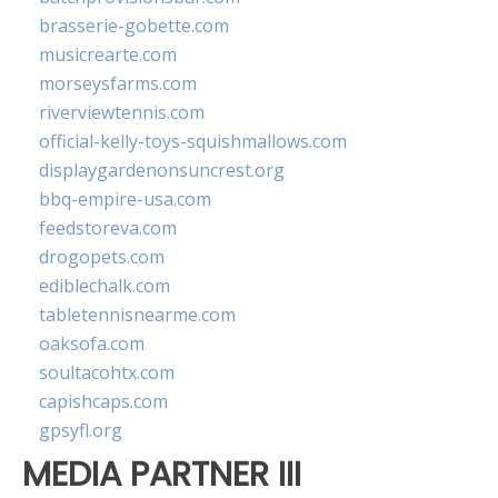
brasserie-gobette.com
musicrearte.com
morseysfarms.com
riverviewtennis.com
official-kelly-toys-squishmallows.com
displaygardenonsuncrest.org
bbq-empire-usa.com
feedstoreva.com
drogopets.com
ediblechalk.com
tabletennisnearme.com
oaksofa.com
soultacohtx.com
capishcaps.com
gpsyfl.org
MEDIA PARTNER III