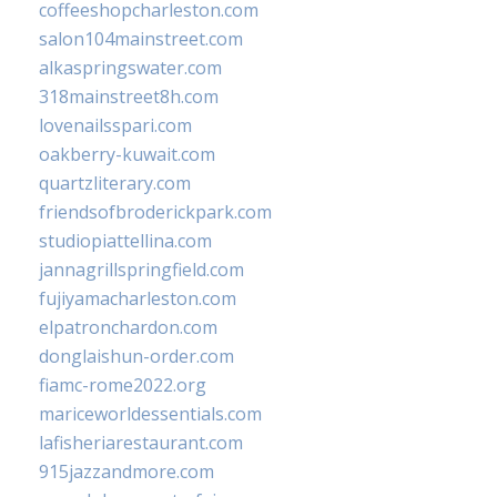
coffeeshopcharleston.com
salon104mainstreet.com
alkaspringswater.com
318mainstreet8h.com
lovenailsspari.com
oakberry-kuwait.com
quartzliterary.com
friendsofbroderickpark.com
studiopiattellina.com
jannagrillspringfield.com
fujiyamacharleston.com
elpatronchardon.com
donglaishun-order.com
fiamc-rome2022.org
mariceworldessentials.com
lafisheriarestaurant.com
915jazzandmore.com