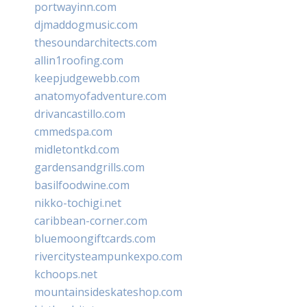
portwayinn.com
djmaddogmusic.com
thesoundarchitects.com
allin1roofing.com
keepjudgewebb.com
anatomyofadventure.com
drivancastillo.com
cmmedspa.com
midletontkd.com
gardensandgrills.com
basilfoodwine.com
nikko-tochigi.net
caribbean-corner.com
bluemoongiftcards.com
rivercitysteampunkexpo.com
kchoops.net
mountainsideskateshop.com