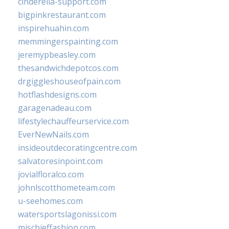
cinderella-support.com
bigpinkrestaurant.com
inspirehuahin.com
memmingerspainting.com
jeremypbeasley.com
thesandwichdepotcos.com
drgiggleshouseofpain.com
hotflashdesigns.com
garagenadeau.com
lifestylechauffeurservice.com
EverNewNails.com
insideoutdecoratingcentre.com
salvatoresinpoint.com
jovialfloralco.com
johnlscotthometeam.com
u-seehomes.com
watersportslagonissi.com
mischieffashion.com