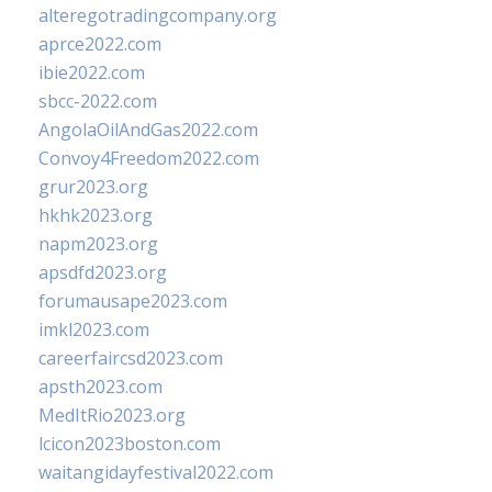
alteregotradingcompany.org
aprce2022.com
ibie2022.com
sbcc-2022.com
AngolaOilAndGas2022.com
Convoy4Freedom2022.com
grur2023.org
hkhk2023.org
napm2023.org
apsdfd2023.org
forumausape2023.com
imkl2023.com
careerfaircsd2023.com
apsth2023.com
MedItRio2023.org
lcicon2023boston.com
waitangidayfestival2022.com