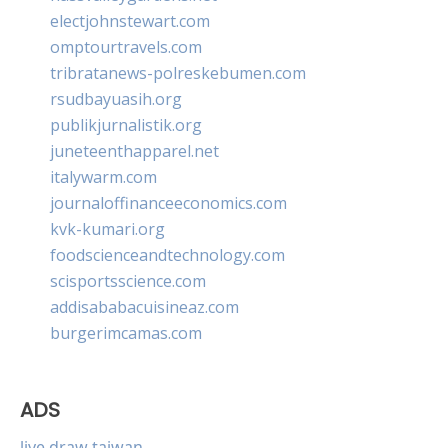
electjohnstewart.com
omptourtravels.com
tribratanews-polreskebumen.com
rsudbayuasih.org
publikjurnalistik.org
juneteenthapparel.net
italywarm.com
journaloffinanceeconomics.com
kvk-kumari.org
foodscienceandtechnology.com
scisportsscience.com
addisababacuisineaz.com
burgerimcamas.com
ADS
live draw taiwan