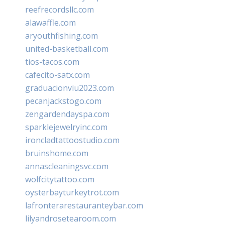
reefrecordsllc.com
alawaffle.com
aryouthfishing.com
united-basketball.com
tios-tacos.com
cafecito-satx.com
graduacionviu2023.com
pecanjackstogo.com
zengardendayspa.com
sparklejewelryinc.com
ironcladtattoostudio.com
bruinshome.com
annascleaningsvc.com
wolfcitytattoo.com
oysterbayturkeytrot.com
lafronterarestauranteybar.com
lilyandrosetearoom.com