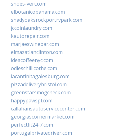
shoes-vert.com
elbotanicopanama.com
shadyoaksrockportrvpark.com
jccoinlaundry.com
kautorepair.com
marjaeswinebar.com
elmazatlanclinton.com
ideacoffeenyc.com
odieschillicothe.com
lacantinitagalesburg.com
pizzadeliverybristol.com
greenstarsmogcheck.com
happypawspl.com
callahansautoservicecenter.com
georgiascornermarket.com
perfectfit24-7.com
portugalprivatedriver.com