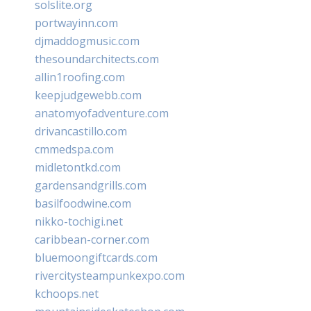
solslite.org
portwayinn.com
djmaddogmusic.com
thesoundarchitects.com
allin1roofing.com
keepjudgewebb.com
anatomyofadventure.com
drivancastillo.com
cmmedspa.com
midletontkd.com
gardensandgrills.com
basilfoodwine.com
nikko-tochigi.net
caribbean-corner.com
bluemoongiftcards.com
rivercitysteampunkexpo.com
kchoops.net