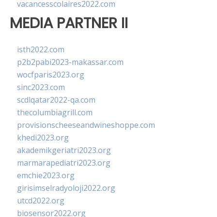
vacancesscolaires2022.com
MEDIA PARTNER II
isth2022.com
p2b2pabi2023-makassar.com
wocfparis2023.org
sinc2023.com
scdlqatar2022-qa.com
thecolumbiagrill.com
provisionscheeseandwineshoppe.com
khedi2023.org
akademikgeriatri2023.org
marmarapediatri2023.org
emchie2023.org
girisimselradyoloji2022.org
utcd2022.org
biosensor2022.org