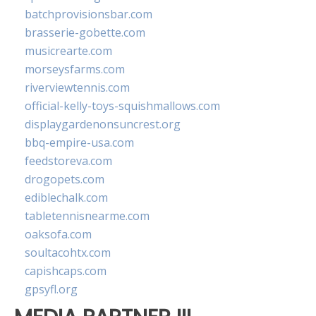
batchprovisionsbar.com
brasserie-gobette.com
musicrearte.com
morseysfarms.com
riverviewtennis.com
official-kelly-toys-squishmallows.com
displaygardenonsuncrest.org
bbq-empire-usa.com
feedstoreva.com
drogopets.com
ediblechalk.com
tabletennisnearme.com
oaksofa.com
soultacohtx.com
capishcaps.com
gpsyfl.org