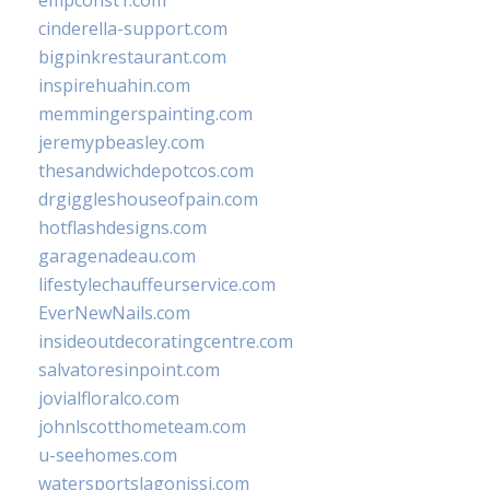
empconst1.com
cinderella-support.com
bigpinkrestaurant.com
inspirehuahin.com
memmingerspainting.com
jeremypbeasley.com
thesandwichdepotcos.com
drgiggleshouseofpain.com
hotflashdesigns.com
garagenadeau.com
lifestylechauffeurservice.com
EverNewNails.com
insideoutdecoratingcentre.com
salvatoresinpoint.com
jovialfloralco.com
johnlscotthometeam.com
u-seehomes.com
watersportslagonissi.com