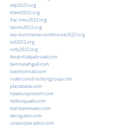
ialp2022.org
klivet2022.org
ifac-hms2022.org
taoms2022.org
iias-euromena-conference2022.org
ivd2022.org
csity2022.org
ibsarstudyabroad.com
bennusehgall.com
tsecincinnati.com
roderconstructiongroup.com
plazabatai.com
hawkscayresort.com
hellonquads.com
diarioanimales.com
decogaleri.com
unavozparadios.com