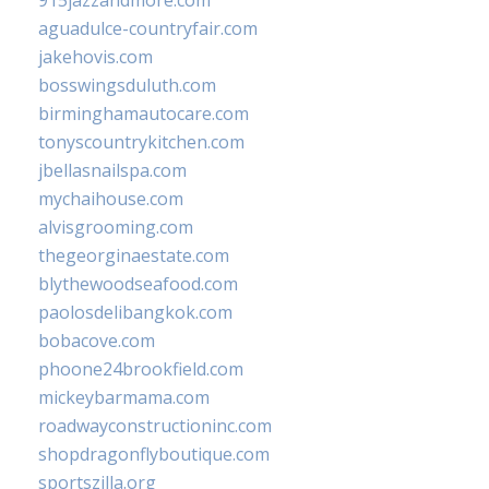
915jazzandmore.com
aguadulce-countryfair.com
jakehovis.com
bosswingsduluth.com
birminghamautocare.com
tonyscountrykitchen.com
jbellasnailspa.com
mychaihouse.com
alvisgrooming.com
thegeorginaestate.com
blythewoodseafood.com
paolosdelibangkok.com
bobacove.com
phoone24brookfield.com
mickeybarmama.com
roadwayconstructioninc.com
shopdragonflyboutique.com
sportszilla.org