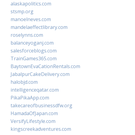
alaskapolitics.com
stsmp.org
manoelneves.com
mandelaeffectlibrary.com
roselynns.com
balanceyoganj.com
salesforceblogs.com
TrainGames365.com
BaytownEvaCationRentals.com
JabalpurCakeDelivery.com
halobjd.com
intelligenceqatar.com
PikaPikaApp.com
takecareofbusinessdfw.org
HamadaOfJapan.com
VersifyLifestyle.com
kingscreekadventures.com