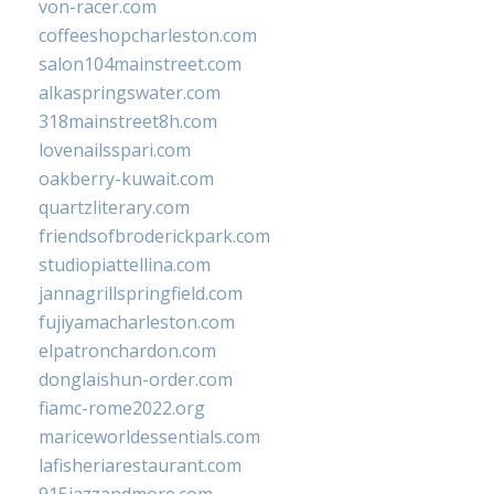
von-racer.com
coffeeshopcharleston.com
salon104mainstreet.com
alkaspringswater.com
318mainstreet8h.com
lovenailsspari.com
oakberry-kuwait.com
quartzliterary.com
friendsofbroderickpark.com
studiopiattellina.com
jannagrillspringfield.com
fujiyamacharleston.com
elpatronchardon.com
donglaishun-order.com
fiamc-rome2022.org
mariceworldessentials.com
lafisheriarestaurant.com