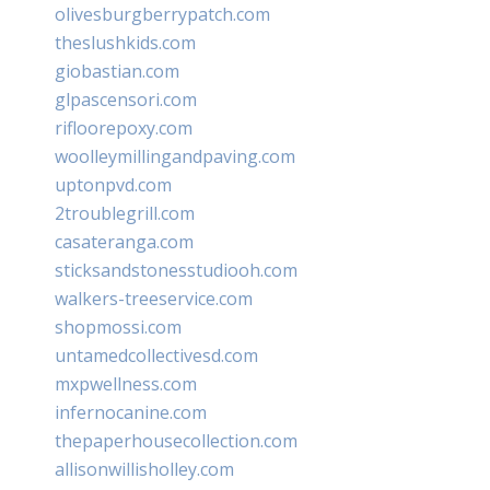
olivesburgberrypatch.com
theslushkids.com
giobastian.com
glpascensori.com
rifloorepoxy.com
woolleymillingandpaving.com
uptonpvd.com
2troublegrill.com
casateranga.com
sticksandstonesstudiooh.com
walkers-treeservice.com
shopmossi.com
untamedcollectivesd.com
mxpwellness.com
infernocanine.com
thepaperhousecollection.com
allisonwillisholley.com