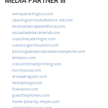
MEDIA PARTNER III
vwrepairarlington.com
cleaningservicebaltimore-md.com
beckslandscapeandfence.com
vistaaltadelveramendi.com
coastlinecateringnc.com
cuesburgershouston.com
psicologiaespecializadaencampeche.com
dmtacos.com
crescentstreetprinting.com
hornopizza.com
driveadragster.com
hematologa.com
lizaivanov.com
guesttinyhomes.com
home-plow-by-meyer.com
palatelatincuisine.com