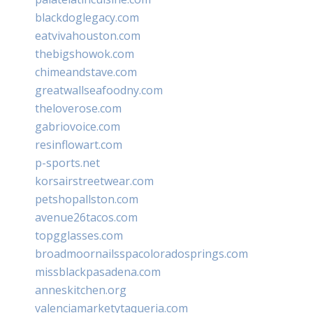
blackdoglegacy.com
eatvivahouston.com
thebigshowok.com
chimeandstave.com
greatwallseafoodny.com
theloverose.com
gabriovoice.com
resinflowart.com
p-sports.net
korsairstreetwear.com
petshopallston.com
avenue26tacos.com
topgglasses.com
broadmoornailsspacoloradosprings.com
missblackpasadena.com
anneskitchen.org
valenciamarketytaqueria.com