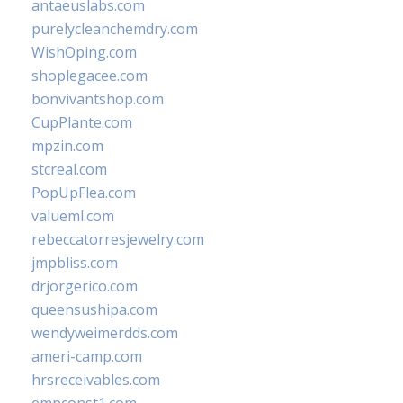
antaeuslabs.com
purelycleanchemdry.com
WishOping.com
shoplegacee.com
bonvivantshop.com
CupPlante.com
mpzin.com
stcreal.com
PopUpFlea.com
valueml.com
rebeccatorresjewelry.com
jmpbliss.com
drjorgerico.com
queensushipa.com
wendyweimerdds.com
ameri-camp.com
hrsreceivables.com