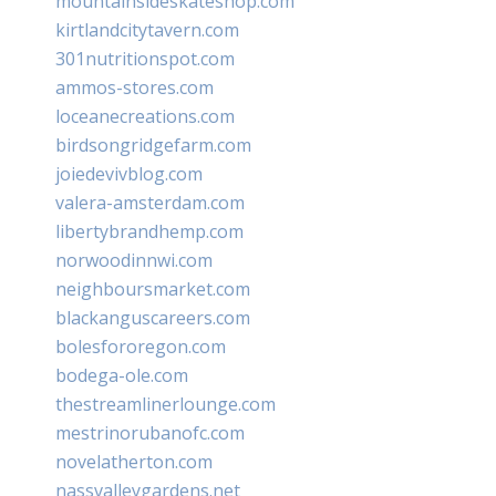
mountainsideskateshop.com
kirtlandcitytavern.com
301nutritionspot.com
ammos-stores.com
loceanecreations.com
birdsongridgefarm.com
joiedevivblog.com
valera-amsterdam.com
libertybrandhemp.com
norwoodinnwi.com
neighboursmarket.com
blackanguscareers.com
bolesfororegon.com
bodega-ole.com
thestreamlinerlounge.com
mestrinorubanofc.com
novelatherton.com
nassvalleygardens.net