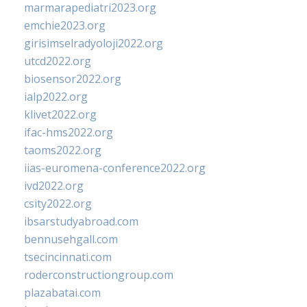
marmarapediatri2023.org
emchie2023.org
girisimselradyoloji2022.org
utcd2022.org
biosensor2022.org
ialp2022.org
klivet2022.org
ifac-hms2022.org
taoms2022.org
iias-euromena-conference2022.org
ivd2022.org
csity2022.org
ibsarstudyabroad.com
bennusehgall.com
tsecincinnati.com
roderconstructiongroup.com
plazabatai.com