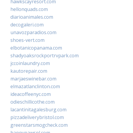
hawkscayresort.com
hellonquads.com
diarioanimales.com
decogaleri.com
unavozparadios.com
shoes-vert.com
elbotanicopanama.com
shadyoaksrockportrvpark.com
jccoinlaundry.com
kautorepair.com
marjaeswinebar.com
elmazatlanclinton.com
ideacoffeenyc.com
odieschillicothe.com
lacantinitagalesburg.com
pizzadeliverybristol.com
greenstarsmogcheck.com
happypawspl.com