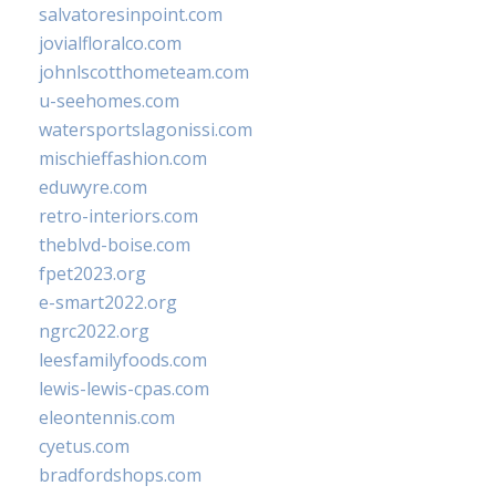
salvatoresinpoint.com
jovialfloralco.com
johnlscotthometeam.com
u-seehomes.com
watersportslagonissi.com
mischieffashion.com
eduwyre.com
retro-interiors.com
theblvd-boise.com
fpet2023.org
e-smart2022.org
ngrc2022.org
leesfamilyfoods.com
lewis-lewis-cpas.com
eleontennis.com
cyetus.com
bradfordshops.com