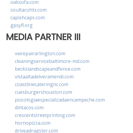
oaksofa.com
soultacohtx.com
capishcaps.com
gpsyfl.org
MEDIA PARTNER III
vwrepairarlington.com
cleaningservicebaltimore-md.com
beckslandscapeandfence.com
vistaaltadelveramendi.com
coastlinecateringnc.com
cuesburgershouston.com
psicologiaespecializadaencampeche.com
dmtacos.com
crescentstreetprinting.com
hornopizza.com
driveadragster.com