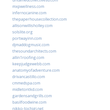
mxpwellness.com
infernocanine.com
thepaperhousecollection.com
allisonwillisholley.com
solslite.org
portwayinn.com
djmaddogmusic.com
thesoundarchitects.com
allin1roofing.com
keepjudgewebb.com
anatomyofadventure.com
drivancastillo.com
cmmedspa.com
midletontkd.com
gardensandgrills.com
basilfoodwine.com
nikko-tochigi.net