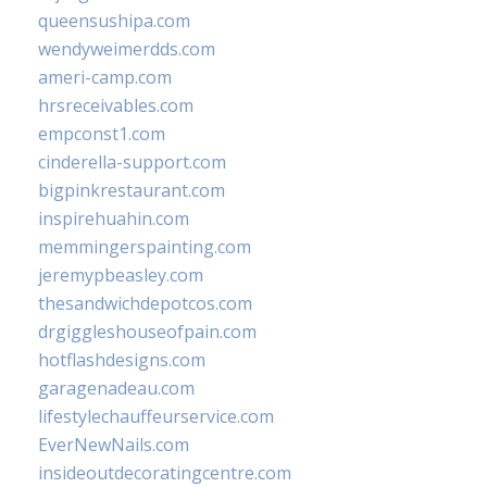
queensushipa.com
wendyweimerdds.com
ameri-camp.com
hrsreceivables.com
empconst1.com
cinderella-support.com
bigpinkrestaurant.com
inspirehuahin.com
memmingerspainting.com
jeremypbeasley.com
thesandwichdepotcos.com
drgiggleshouseofpain.com
hotflashdesigns.com
garagenadeau.com
lifestylechauffeurservice.com
EverNewNails.com
insideoutdecoratingcentre.com