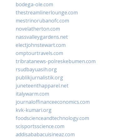
bodega-ole.com
thestreamlinerlounge.com
mestrinorubanofc.com
novelatherton.com
nassvalleygardens.net
electjohnstewart.com
omptourtravels.com
tribratanews-polreskebumen.com
rsudbayuasih.org
publikjurnalistik.org
juneteenthapparel.net
italywarm.com
journaloffinanceeconomics.com
kvk-kumari.org
foodscienceandtechnology.com
scisportsscience.com
addisababacuisineaz.com