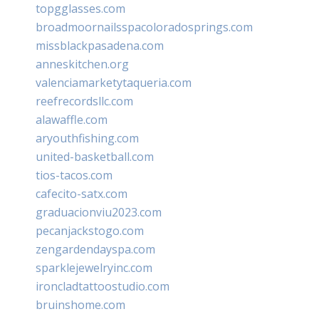
topgglasses.com
broadmoornailsspacoloradosprings.com
missblackpasadena.com
anneskitchen.org
valenciamarketytaqueria.com
reefrecordsllc.com
alawaffle.com
aryouthfishing.com
united-basketball.com
tios-tacos.com
cafecito-satx.com
graduacionviu2023.com
pecanjackstogo.com
zengardendayspa.com
sparklejewelryinc.com
ironcladtattoostudio.com
bruinshome.com