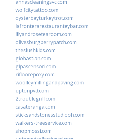
annascleaningsvc.com
wolfcitytattoo.com
oysterbayturkeytrot.com
lafronterarestauranteybar.com
lilyandrosetearoom.com
olivesburgberrypatch.com
theslushkids.com
giobastian.com
glpascensori.com
rifloorepoxy.com
woolleymillingandpaving.com
uptonpvd.com
2troublegrill.com
casateranga.com
sticksandstonesstudiooh.com
walkers-treeservice.com
shopmossi.com
untamedcollectivesd.com