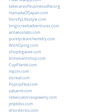
takecareofbusinessdfw.org
HamadaOfJapan.com
VersifyLifestyle.com
kingscreekadventures.com
antaeuslabs.com
purelycleanchemdry.com
WishOping.com
shoplegacee.com
bonvivantshop.com
CupPlante.com
mpzin.com
stcreal.com
PopUpFlea.com
valueml.com
rebeccatorresjewelry.com
jmpbliss.com
drjorgerico.com