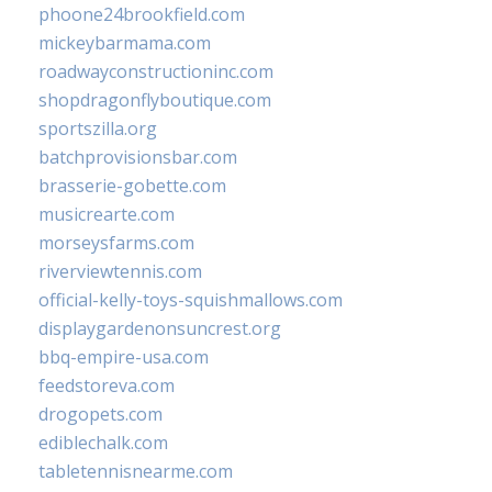
phoone24brookfield.com
mickeybarmama.com
roadwayconstructioninc.com
shopdragonflyboutique.com
sportszilla.org
batchprovisionsbar.com
brasserie-gobette.com
musicrearte.com
morseysfarms.com
riverviewtennis.com
official-kelly-toys-squishmallows.com
displaygardenonsuncrest.org
bbq-empire-usa.com
feedstoreva.com
drogopets.com
ediblechalk.com
tabletennisnearme.com