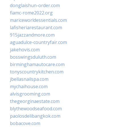
donglaishun-order.com
fiamc-rome2022.org
mariceworldessentials.com
lafisheriarestaurant.com
915jazzandmore.com
aguadulce-countryfair.com
jakehovis.com
bosswingsduluth.com
birminghamautocare.com
tonyscountrykitchen.com
jbellasnailspa.com
mychaihouse.com
alvisgrooming.com
thegeorginaestate.com
blythewoodseafood.com
paolosdelibangkok.com
bobacove.com