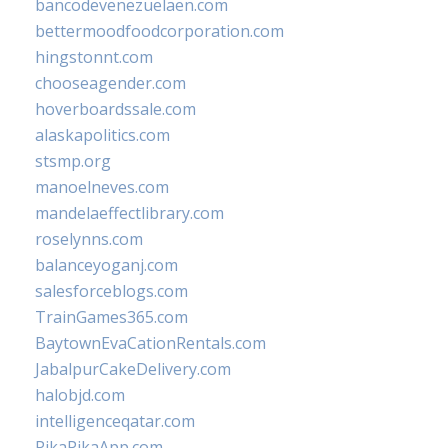
bancodevenezuelaen.com
bettermoodfoodcorporation.com
hingstonnt.com
chooseagender.com
hoverboardssale.com
alaskapolitics.com
stsmp.org
manoelneves.com
mandelaeffectlibrary.com
roselynns.com
balanceyoganj.com
salesforceblogs.com
TrainGames365.com
BaytownEvaCationRentals.com
JabalpurCakeDelivery.com
halobjd.com
intelligenceqatar.com
PikaPikaApp.com