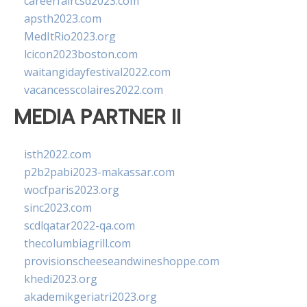
careerfaircsd2023.com
apsth2023.com
MedItRio2023.org
lcicon2023boston.com
waitangidayfestival2022.com
vacancesscolaires2022.com
MEDIA PARTNER II
isth2022.com
p2b2pabi2023-makassar.com
wocfparis2023.org
sinc2023.com
scdlqatar2022-qa.com
thecolumbiagrill.com
provisionscheeseandwineshoppe.com
khedi2023.org
akademikgeriatri2023.org