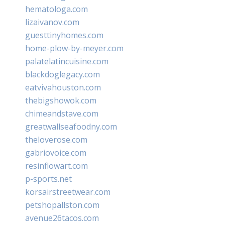
hematologa.com
lizaivanov.com
guesttinyhomes.com
home-plow-by-meyer.com
palatelatincuisine.com
blackdoglegacy.com
eatvivahouston.com
thebigshowok.com
chimeandstave.com
greatwallseafoodny.com
theloverose.com
gabriovoice.com
resinflowart.com
p-sports.net
korsairstreetwear.com
petshopallston.com
avenue26tacos.com