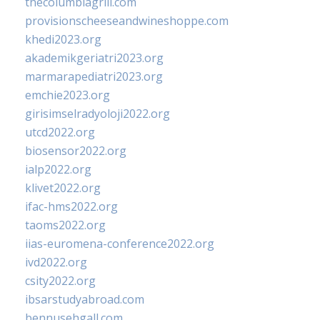
thecolumbiagrill.com
provisionscheeseandwineshoppe.com
khedi2023.org
akademikgeriatri2023.org
marmarapediatri2023.org
emchie2023.org
girisimselradyoloji2022.org
utcd2022.org
biosensor2022.org
ialp2022.org
klivet2022.org
ifac-hms2022.org
taoms2022.org
iias-euromena-conference2022.org
ivd2022.org
csity2022.org
ibsarstudyabroad.com
bennusehgall.com