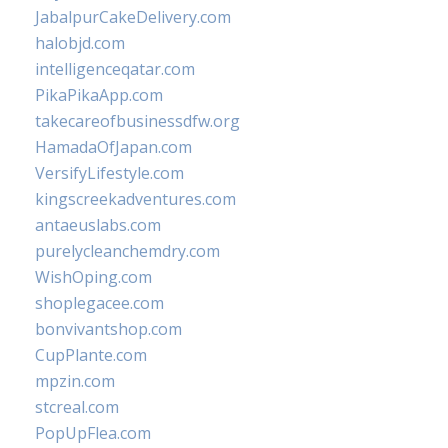
JabalpurCakeDelivery.com
halobjd.com
intelligenceqatar.com
PikaPikaApp.com
takecareofbusinessdfw.org
HamadaOfJapan.com
VersifyLifestyle.com
kingscreekadventures.com
antaeuslabs.com
purelycleanchemdry.com
WishOping.com
shoplegacee.com
bonvivantshop.com
CupPlante.com
mpzin.com
stcreal.com
PopUpFlea.com