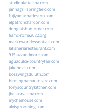
studiopiattellina.com
jannagrillspringfield.com
fujiyamacharleston.com
elpatronchardon.com
donglaishun-order.com
fiamc-rome2022.org
mariceworldessentials.com
lafisheriarestaurant.com
915jazzandmore.com
aguadulce-countryfair.com
jakehovis.com
bosswingsduluth.com
birminghamautocare.com
tonyscountrykitchen.com
jbellasnailspa.com
mychaihouse.com
alvisgrooming.com