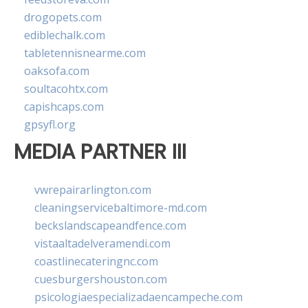
drogopets.com
ediblechalk.com
tabletennisnearme.com
oaksofa.com
soultacohtx.com
capishcaps.com
gpsyfl.org
MEDIA PARTNER III
vwrepairarlington.com
cleaningservicebaltimore-md.com
beckslandscapeandfence.com
vistaaltadelveramendi.com
coastlinecateringnc.com
cuesburgershouston.com
psicologiaespecializadaencampeche.com