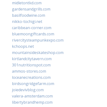
midletontkd.com
gardensandgrills.com
basilfoodwine.com
nikko-tochigi.net
caribbean-corner.com
bluemoongiftcards.com
rivercitysteampunkexpo.com
kchoops.net
mountainsideskateshop.com
kirtlandcitytavern.com
301nutritionspot.com
ammos-stores.com
loceanecreations.com
birdsongridgefarm.com
joiedevivblog.com
valera-amsterdam.com
libertybrandhemp.com