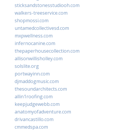
sticksandstonesstudiooh.com
walkers-treeservice.com
shopmossi.com
untamedcollectivesd.com
mxpwellness.com
infernocanine.com
thepaperhousecollection.com
allisonwillisholley.com
solslite.org
portwayinn.com
djmaddogmusic.com
thesoundarchitects.com
allin1roofing.com
keepjudgewebb.com
anatomyofadventure.com
drivancastillo.com
cmmedspa.com