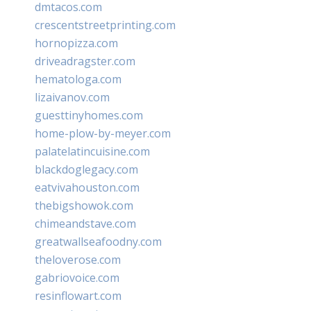
dmtacos.com
crescentstreetprinting.com
hornopizza.com
driveadragster.com
hematologa.com
lizaivanov.com
guesttinyhomes.com
home-plow-by-meyer.com
palatelatincuisine.com
blackdoglegacy.com
eatvivahouston.com
thebigshowok.com
chimeandstave.com
greatwallseafoodny.com
theloverose.com
gabriovoice.com
resinflowart.com