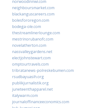
norwoodinnwi.com
neighboursmarket.com
blackanguscareers.com
bolesfororegon.com
bodega-ole.com
thestreamlinerlounge.com
mestrinorubanofc.com
novelatherton.com
nassvalleygardens.net
electjohnstewart.com
omptourtravels.com
tribratanews-polreskebumen.com
rsudbayuasih.org
publikjurnalistik.org
juneteenthapparel.net
italywarm.com
journaloffinanceeconomics.com
kvk-kumari.org