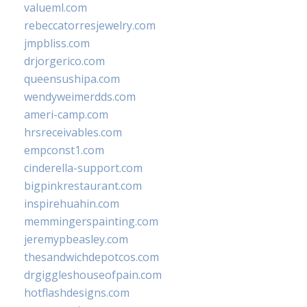
valueml.com
rebeccatorresjewelry.com
jmpbliss.com
drjorgerico.com
queensushipa.com
wendyweimerdds.com
ameri-camp.com
hrsreceivables.com
empconst1.com
cinderella-support.com
bigpinkrestaurant.com
inspirehuahin.com
memmingerspainting.com
jeremypbeasley.com
thesandwichdepotcos.com
drgiggleshouseofpain.com
hotflashdesigns.com