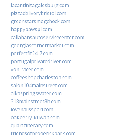
lacantinitagalesburg.com
pizzadeliverybristol.com
greenstarsmogcheck.com
happypawspl.com
callahansautoservicecenter.com
georgiascornermarket.com
perfectfit24-7.com
portugalprivatedriver.com
von-racer.com
coffeeshopcharleston.com
salon104mainstreet.com
alkaspringswater.com
318mainstreet8h.com
lovenailsspari.com
oakberry-kuwait.com
quartzliterary.com
friendsofbroderickpark.com