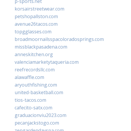
p-sports.net
korsairstreetwear.com
petshopallston.com
avenue26tacos.com
topgglasses.com
broadmoornailsspacoloradosprings.com
missblackpasadena.com
anneskitchen.org
valenciamarketytaqueria.com
reefrecordsllc.com
alawaffle.com
aryouthfishing.com
united-basketball.com
tios-tacos.com
cafecito-satx.com
graduacionviu2023.com
pecanjackstogo.com
zengardendayspa.com