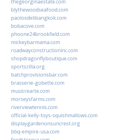
thegeorginaestate.com
blythewoodseafood.com
paolosdelibangkok.com
bobacove.com
phoone24brookfield.com
mickeybarmama.com
roadwayconstructioninc.com
shopdragonflyboutique.com
sportszilla.org
batchprovisionsbar.com
brasserie-gobette.com
musicrearte.com
morseysfarms.com
riverviewtennis.com
official-kelly-toys-squishmallows.com
displaygardenonsuncrest.org
bbq-empire-usa.com
feedstoreva.com