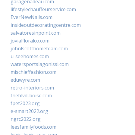
garagenadeau.com
lifestylechauffeurservice.com
EverNewNails.com
insideoutdecoratingcentre.com
salvatoresinpoint.com
jovialfloralco.com
johnlscotthometeam.com
u-seehomes.com
watersportslagonissi.com
mischieffashion.com
eduwyre.com
retro-interiors.com
theblvd-boise.com
fpet2023.org
e-smart2022.org
ngrc2022.org
leesfamilyfoods.com
lewis-lewis-cpas.com