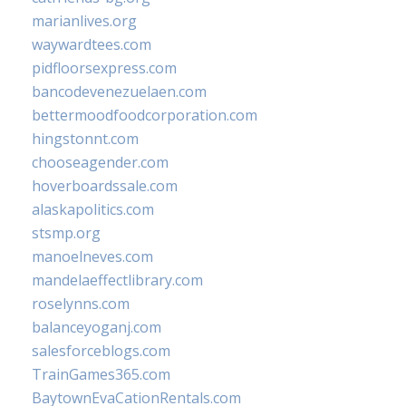
marianlives.org
waywardtees.com
pidfloorsexpress.com
bancodevenezuelaen.com
bettermoodfoodcorporation.com
hingstonnt.com
chooseagender.com
hoverboardssale.com
alaskapolitics.com
stsmp.org
manoelneves.com
mandelaeffectlibrary.com
roselynns.com
balanceyoganj.com
salesforceblogs.com
TrainGames365.com
BaytownEvaCationRentals.com