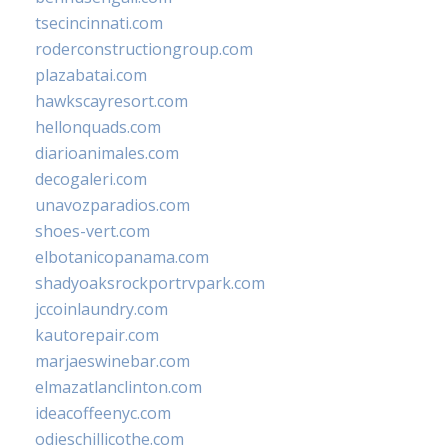
tsecincinnati.com
roderconstructiongroup.com
plazabatai.com
hawkscayresort.com
hellonquads.com
diarioanimales.com
decogaleri.com
unavozparadios.com
shoes-vert.com
elbotanicopanama.com
shadyoaksrockportrvpark.com
jccoinlaundry.com
kautorepair.com
marjaeswinebar.com
elmazatlanclinton.com
ideacoffeenyc.com
odieschillicothe.com