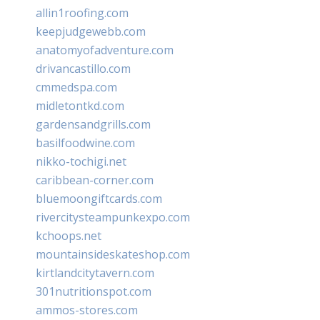
allin1roofing.com
keepjudgewebb.com
anatomyofadventure.com
drivancastillo.com
cmmedspa.com
midletontkd.com
gardensandgrills.com
basilfoodwine.com
nikko-tochigi.net
caribbean-corner.com
bluemoongiftcards.com
rivercitysteampunkexpo.com
kchoops.net
mountainsideskateshop.com
kirtlandcitytavern.com
301nutritionspot.com
ammos-stores.com