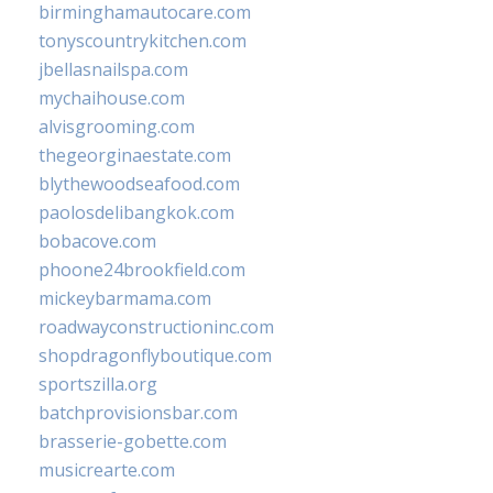
birminghamautocare.com
tonyscountrykitchen.com
jbellasnailspa.com
mychaihouse.com
alvisgrooming.com
thegeorginaestate.com
blythewoodseafood.com
paolosdelibangkok.com
bobacove.com
phoone24brookfield.com
mickeybarmama.com
roadwayconstructioninc.com
shopdragonflyboutique.com
sportszilla.org
batchprovisionsbar.com
brasserie-gobette.com
musicrearte.com