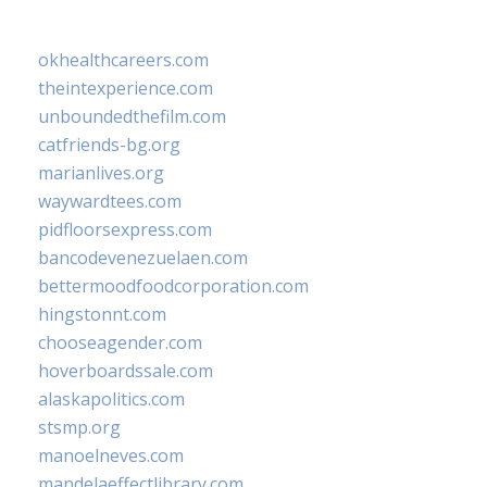
okhealthcareers.com
theintexperience.com
unboundedthefilm.com
catfriends-bg.org
marianlives.org
waywardtees.com
pidfloorsexpress.com
bancodevenezuelaen.com
bettermoodfoodcorporation.com
hingstonnt.com
chooseagender.com
hoverboardssale.com
alaskapolitics.com
stsmp.org
manoelneves.com
mandelaeffectlibrary.com