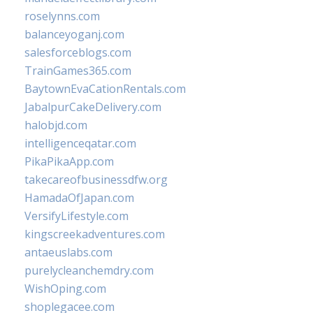
roselynns.com
balanceyoganj.com
salesforceblogs.com
TrainGames365.com
BaytownEvaCationRentals.com
JabalpurCakeDelivery.com
halobjd.com
intelligenceqatar.com
PikaPikaApp.com
takecareofbusinessdfw.org
HamadaOfJapan.com
VersifyLifestyle.com
kingscreekadventures.com
antaeuslabs.com
purelycleanchemdry.com
WishOping.com
shoplegacee.com