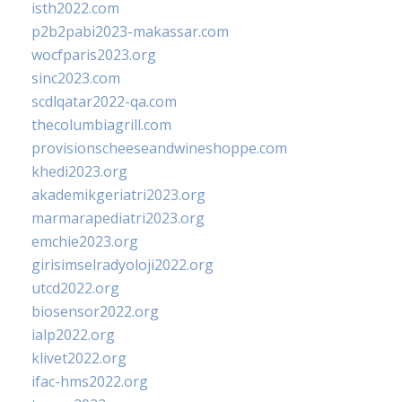
isth2022.com
p2b2pabi2023-makassar.com
wocfparis2023.org
sinc2023.com
scdlqatar2022-qa.com
thecolumbiagrill.com
provisionscheeseandwineshoppe.com
khedi2023.org
akademikgeriatri2023.org
marmarapediatri2023.org
emchie2023.org
girisimselradyoloji2022.org
utcd2022.org
biosensor2022.org
ialp2022.org
klivet2022.org
ifac-hms2022.org