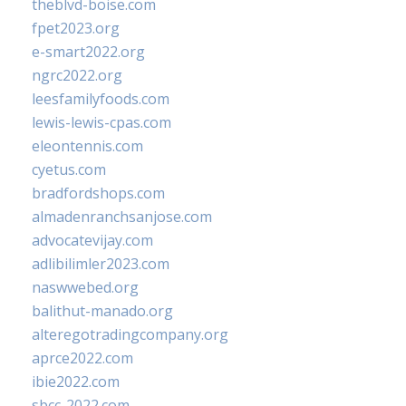
theblvd-boise.com
fpet2023.org
e-smart2022.org
ngrc2022.org
leesfamilyfoods.com
lewis-lewis-cpas.com
eleontennis.com
cyetus.com
bradfordshops.com
almadenranchsanjose.com
advocatevijay.com
adlibilimler2023.com
naswwebed.org
balithut-manado.org
alteregotradingcompany.org
aprce2022.com
ibie2022.com
sbcc-2022.com