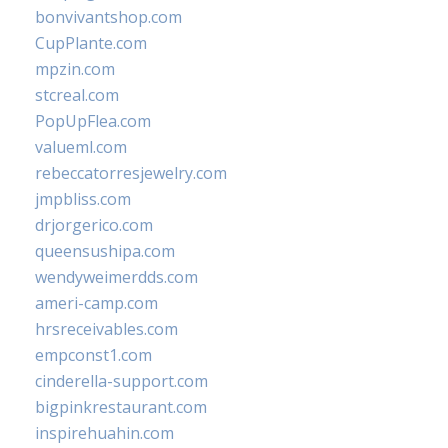
bonvivantshop.com
CupPlante.com
mpzin.com
stcreal.com
PopUpFlea.com
valueml.com
rebeccatorresjewelry.com
jmpbliss.com
drjorgerico.com
queensushipa.com
wendyweimerdds.com
ameri-camp.com
hrsreceivables.com
empconst1.com
cinderella-support.com
bigpinkrestaurant.com
inspirehuahin.com