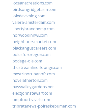
loceanecreations.com
birdsongridgefarm.com
joiedevivblog.com
valera-amsterdam.com
libertybrandhemp.com
norwoodinnwi.com
neighboursmarket.com
blackanguscareers.com
bolesfororegon.com
bodega-ole.com
thestreamlinerlounge.com
mestrinorubanofc.com
novelatherton.com
nassvalleygardens.net
electjohnstewart.com
omptourtravels.com
tribratanews-polreskebumen.com