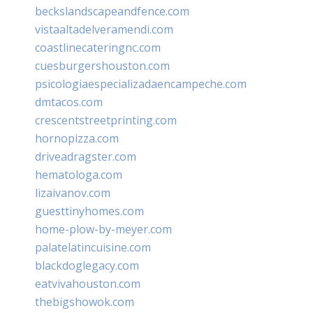
beckslandscapeandfence.com
vistaaltadelveramendi.com
coastlinecateringnc.com
cuesburgershouston.com
psicologiaespecializadaencampeche.com
dmtacos.com
crescentstreetprinting.com
hornopizza.com
driveadragster.com
hematologa.com
lizaivanov.com
guesttinyhomes.com
home-plow-by-meyer.com
palatelatincuisine.com
blackdoglegacy.com
eatvivahouston.com
thebigshowok.com