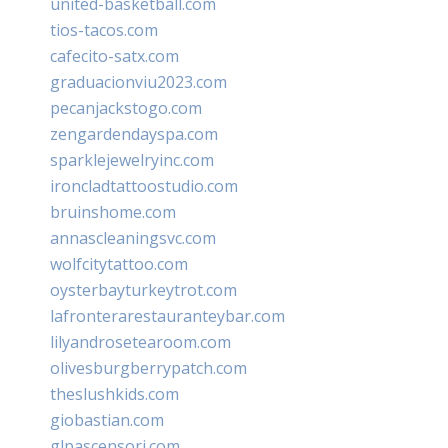
united-basketball.com
tios-tacos.com
cafecito-satx.com
graduacionviu2023.com
pecanjackstogo.com
zengardendayspa.com
sparklejewelryinc.com
ironcladtattoostudio.com
bruinshome.com
annascleaningsvc.com
wolfcitytattoo.com
oysterbayturkeytrot.com
lafronterarestauranteybar.com
lilyandrosetearoom.com
olivesburgberrypatch.com
theslushkids.com
giobastian.com
glpascensori.com