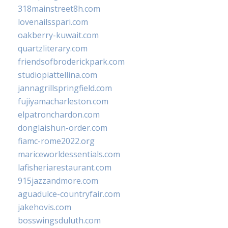
318mainstreet8h.com
lovenailsspari.com
oakberry-kuwait.com
quartzliterary.com
friendsofbroderickpark.com
studiopiattellina.com
jannagrillspringfield.com
fujiyamacharleston.com
elpatronchardon.com
donglaishun-order.com
fiamc-rome2022.org
mariceworldessentials.com
lafisheriarestaurant.com
915jazzandmore.com
aguadulce-countryfair.com
jakehovis.com
bosswingsduluth.com