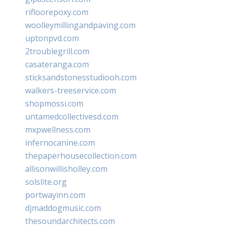
rifloorepoxy.com
woolleymillingandpaving.com
uptonpvd.com
2troublegrill.com
casateranga.com
sticksandstonesstudiooh.com
walkers-treeservice.com
shopmossi.com
untamedcollectivesd.com
mxpwellness.com
infernocanine.com
thepaperhousecollection.com
allisonwillisholley.com
solslite.org
portwayinn.com
djmaddogmusic.com
thesoundarchitects.com