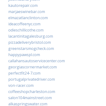
kautorepair.com
marjaeswinebar.com
elmazatlanclinton.com
ideacoffeenyc.com
odieschillicothe.com
lacantinitagalesburg.com
pizzadeliverybristol.com
greenstarsmogcheck.com
happypawspl.com
callahansautoservicecenter.com
georgiascornermarket.com
perfectfit24-7.com
portugalprivatedriver.com
von-racer.com
coffeeshopcharleston.com
salon104mainstreet.com
alkaspringswater.com