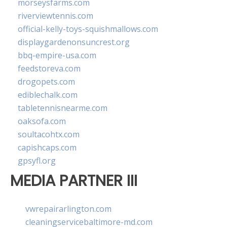
morseysfarms.com
riverviewtennis.com
official-kelly-toys-squishmallows.com
displaygardenonsuncrest.org
bbq-empire-usa.com
feedstoreva.com
drogopets.com
ediblechalk.com
tabletennisnearme.com
oaksofa.com
soultacohtx.com
capishcaps.com
gpsyfl.org
MEDIA PARTNER III
vwrepairarlington.com
cleaningservicebaltimore-md.com