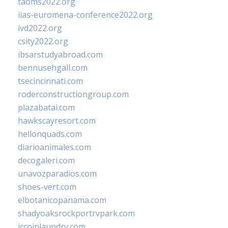
taoms2022.org
iias-euromena-conference2022.org
ivd2022.org
csity2022.org
ibsarstudyabroad.com
bennusehgall.com
tsecincinnati.com
roderconstructiongroup.com
plazabatai.com
hawkscayresort.com
hellonquads.com
diarioanimales.com
decogaleri.com
unavozparadios.com
shoes-vert.com
elbotanicopanama.com
shadyoaksrockportrvpark.com
jccoinlaundry.com