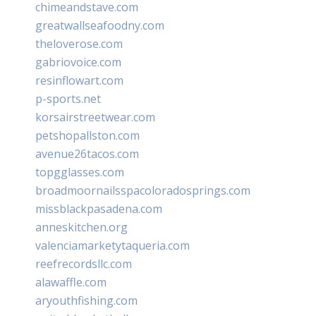
chimeandstave.com
greatwallseafoodny.com
theloverose.com
gabriovoice.com
resinflowart.com
p-sports.net
korsairstreetwear.com
petshopallston.com
avenue26tacos.com
topgglasses.com
broadmoornailsspacoloradosprings.com
missblackpasadena.com
anneskitchen.org
valenciamarketytaqueria.com
reefrecordsllc.com
alawaffle.com
aryouthfishing.com