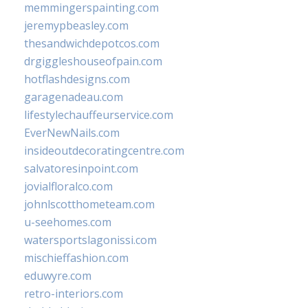
memmingerspainting.com
jeremypbeasley.com
thesandwichdepotcos.com
drgiggleshouseofpain.com
hotflashdesigns.com
garagenadeau.com
lifestylechauffeurservice.com
EverNewNails.com
insideoutdecoratingcentre.com
salvatoresinpoint.com
jovialfloralco.com
johnlscotthometeam.com
u-seehomes.com
watersportslagonissi.com
mischieffashion.com
eduwyre.com
retro-interiors.com