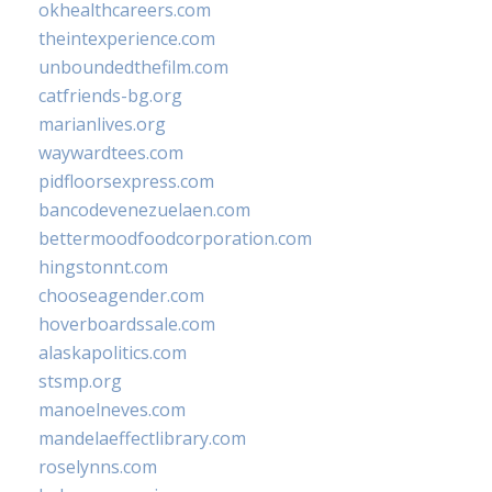
okhealthcareers.com
theintexperience.com
unboundedthefilm.com
catfriends-bg.org
marianlives.org
waywardtees.com
pidfloorsexpress.com
bancodevenezuelaen.com
bettermoodfoodcorporation.com
hingstonnt.com
chooseagender.com
hoverboardssale.com
alaskapolitics.com
stsmp.org
manoelneves.com
mandelaeffectlibrary.com
roselynns.com