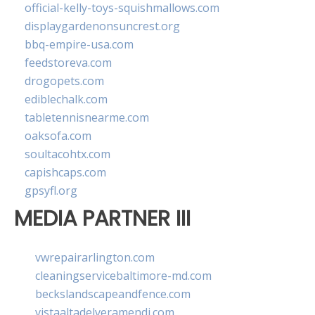
official-kelly-toys-squishmallows.com
displaygardenonsuncrest.org
bbq-empire-usa.com
feedstoreva.com
drogopets.com
ediblechalk.com
tabletennisnearme.com
oaksofa.com
soultacohtx.com
capishcaps.com
gpsyfl.org
MEDIA PARTNER III
vwrepairarlington.com
cleaningservicebaltimore-md.com
beckslandscapeandfence.com
vistaaltadelveramendi.com