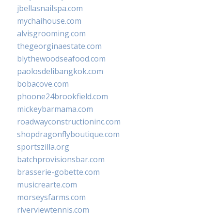
jbellasnailspa.com
mychaihouse.com
alvisgrooming.com
thegeorginaestate.com
blythewoodseafood.com
paolosdelibangkok.com
bobacove.com
phoone24brookfield.com
mickeybarmama.com
roadwayconstructioninc.com
shopdragonflyboutique.com
sportszilla.org
batchprovisionsbar.com
brasserie-gobette.com
musicrearte.com
morseysfarms.com
riverviewtennis.com