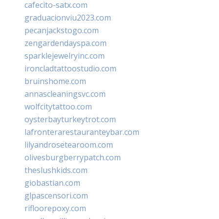
cafecito-satx.com
graduacionviu2023.com
pecanjackstogo.com
zengardendayspa.com
sparklejewelryinc.com
ironcladtattoostudio.com
bruinshome.com
annascleaningsvc.com
wolfcitytattoo.com
oysterbayturkeytrot.com
lafronterarestauranteybar.com
lilyandrosetearoom.com
olivesburgberrypatch.com
theslushkids.com
giobastian.com
glpascensori.com
rifloorepoxy.com