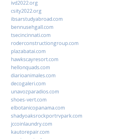
ivd2022.org
csity2022.org
ibsarstudyabroad.com
bennusehgall.com
tsecincinnati.com
roderconstructiongroup.com
plazabatai.com
hawkscayresort.com
hellonquads.com
diarioanimales.com
decogaleri.com
unavozparadios.com
shoes-vert.com
elbotanicopanama.com
shadyoaksrockportrvpark.com
jccoinlaundry.com
kautorepair.com