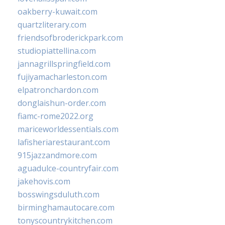
oakberry-kuwait.com
quartzliterary.com
friendsofbroderickpark.com
studiopiattellina.com
jannagrillspringfield.com
fujiyamacharleston.com
elpatronchardon.com
donglaishun-order.com
fiamc-rome2022.org
mariceworldessentials.com
lafisheriarestaurant.com
915jazzandmore.com
aguadulce-countryfair.com
jakehovis.com
bosswingsduluth.com
birminghamautocare.com
tonyscountrykitchen.com