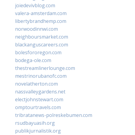
joiedevivblog.com
valera-amsterdam.com
libertybrandhemp.com
norwoodinnwi.com
neighboursmarket.com
blackanguscareers.com
bolesfororegon.com
bodega-ole.com
thestreamlinerlounge.com
mestrinorubanofc.com
novelatherton.com
nassvalleygardens.net
electjohnstewart.com
omptourtravels.com
tribratanews-polreskebumen.com
rsudbayuasih.org
publikjurnalistik.org