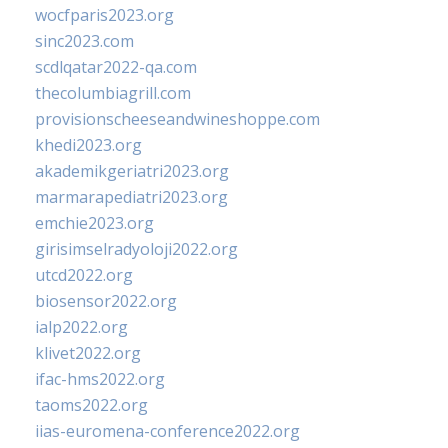
wocfparis2023.org
sinc2023.com
scdlqatar2022-qa.com
thecolumbiagrill.com
provisionscheeseandwineshoppe.com
khedi2023.org
akademikgeriatri2023.org
marmarapediatri2023.org
emchie2023.org
girisimselradyoloji2022.org
utcd2022.org
biosensor2022.org
ialp2022.org
klivet2022.org
ifac-hms2022.org
taoms2022.org
iias-euromena-conference2022.org