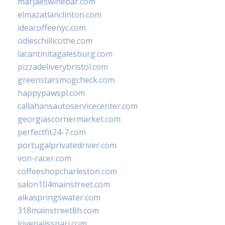
marjaeswinebar.com
elmazatlanclinton.com
ideacoffeenyc.com
odieschillicothe.com
lacantinitagalesburg.com
pizzadeliverybristol.com
greenstarsmogcheck.com
happypawspl.com
callahansautoservicecenter.com
georgiascornermarket.com
perfectfit24-7.com
portugalprivatedriver.com
von-racer.com
coffeeshopcharleston.com
salon104mainstreet.com
alkaspringswater.com
318mainstreet8h.com
lovenailsspari.com