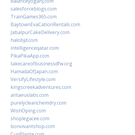
balanceyoganj.com
salesforceblogs.com
TrainGames365.com
BaytownEvaCationRentals.com
JabalpurCakeDelivery.com
halobjd.com
intelligenceqatar.com
PikaPikaApp.com
takecareofbusinessdfw.org
HamadaOfJapan.com
VersifyLifestyle.com
kingscreekadventures.com
antaeuslabs.com
purelycleanchemdry.com
WishOping.com
shoplegacee.com
bonvivantshop.com
CupPlante.com