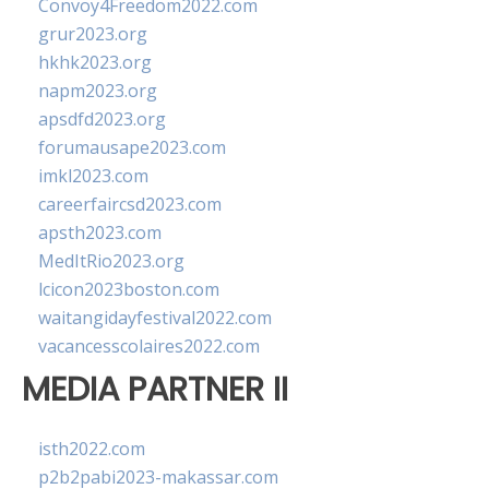
Convoy4Freedom2022.com
grur2023.org
hkhk2023.org
napm2023.org
apsdfd2023.org
forumausape2023.com
imkl2023.com
careerfaircsd2023.com
apsth2023.com
MedItRio2023.org
lcicon2023boston.com
waitangidayfestival2022.com
vacancesscolaires2022.com
MEDIA PARTNER II
isth2022.com
p2b2pabi2023-makassar.com