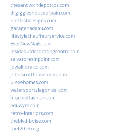
thesandwichdepotcos.com
drgiggleshouseofpain.com
hotflashdesigns.com
garagenadeau.com
lifestylechauffeurservice.com
EverNewNails.com
insideoutdecoratingcentre.com
salvatoresinpoint.com
jovialfloralco.com
johnlscotthometeam.com
u-seehomes.com
watersportslagonissi.com
mischieffashion.com
eduwyre.com
retro-interiors.com
theblvd-boise.com
fpet2023.org