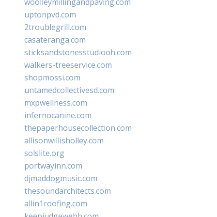
woolleymillingandpaving.com
uptonpvd.com
2troublegrill.com
casateranga.com
sticksandstonesstudiooh.com
walkers-treeservice.com
shopmossi.com
untamedcollectivesd.com
mxpwellness.com
infernocanine.com
thepaperhousecollection.com
allisonwillisholley.com
solslite.org
portwayinn.com
djmaddogmusic.com
thesoundarchitects.com
allin1roofing.com
keepjudgewebb.com