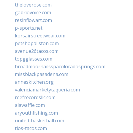
theloverose.com
gabriovoice.com
resinflowart.com
p-sports.net
korsairstreetwear.com
petshopallston.com
avenue26tacos.com
topgglasses.com
broadmoornailsspacoloradosprings.com
missblackpasadena.com
anneskitchen.org
valenciamarketytaqueria.com
reefrecordsllc.com
alawaffle.com
aryouthfishing.com
united-basketball.com
tios-tacos.com