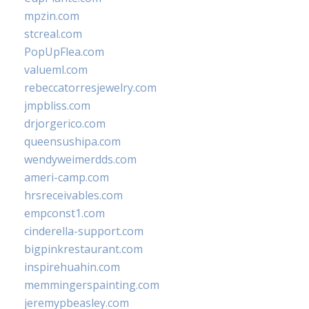
mpzin.com
stcreal.com
PopUpFlea.com
valueml.com
rebeccatorresjewelry.com
jmpbliss.com
drjorgerico.com
queensushipa.com
wendyweimerdds.com
ameri-camp.com
hrsreceivables.com
empconst1.com
cinderella-support.com
bigpinkrestaurant.com
inspirehuahin.com
memmingerspainting.com
jeremypbeasley.com