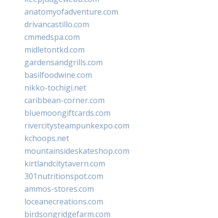
anatomyofadventure.com
drivancastillo.com
cmmedspa.com
midletontkd.com
gardensandgrills.com
basilfoodwine.com
nikko-tochigi.net
caribbean-corner.com
bluemoongiftcards.com
rivercitysteampunkexpo.com
kchoops.net
mountainsideskateshop.com
kirtlandcitytavern.com
301nutritionspot.com
ammos-stores.com
loceanecreations.com
birdsongridgefarm.com