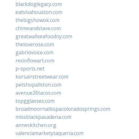
blackdoglegacy.com
eatvivahouston.com
thebigshowok.com
chimeandstave.com
greatwallseafoodny.com
theloverose.com
gabriovoice.com
resinflowart.com
p-sports.net
korsairstreetwear.com
petshopallston.com
avenue26tacos.com
topgglasses.com
broadmoornailsspacoloradosprings.com
missblackpasadena.com
anneskitchen.org
valenciamarketytaqueria.com