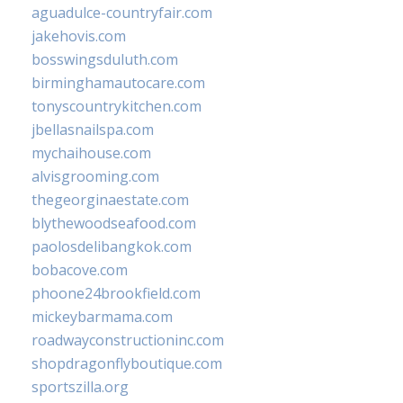
aguadulce-countryfair.com
jakehovis.com
bosswingsduluth.com
birminghamautocare.com
tonyscountrykitchen.com
jbellasnailspa.com
mychaihouse.com
alvisgrooming.com
thegeorginaestate.com
blythewoodseafood.com
paolosdelibangkok.com
bobacove.com
phoone24brookfield.com
mickeybarmama.com
roadwayconstructioninc.com
shopdragonflyboutique.com
sportszilla.org