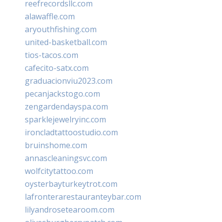
reefrecordsllc.com
alawaffle.com
aryouthfishing.com
united-basketball.com
tios-tacos.com
cafecito-satx.com
graduacionviu2023.com
pecanjackstogo.com
zengardendayspa.com
sparklejewelryinc.com
ironcladtattoostudio.com
bruinshome.com
annascleaningsvc.com
wolfcitytattoo.com
oysterbayturkeytrot.com
lafronterarestauranteybar.com
lilyandrosetearoom.com