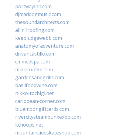
portwayinn.com
djmaddogmusic.com
thesoundarchitects.com
allin1roofing.com
keepjudgewebb.com
anatomyofadventure.com
drivancastillo.com
cmmedspa.com
midletontkd.com
gardensandgrills.com
basilfoodwine.com
nikko-tochigi.net
caribbean-corner.com
bluemoongiftcards.com
rivercitysteampunkexpo.com
kchoops.net
mountainsideskateshop.com