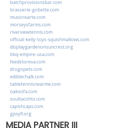
batchprovisionsbar.com
brasserie-gobette.com
musicrearte.com
morseysfarms.com
riverviewtennis.com
official-kelly-toys-squishmallows.com
displaygardenonsuncrest.org
bbq-empire-usa.com
feedstoreva.com
drogopets.com
ediblechalk.com
tabletennisnearme.com
oaksofa.com
soultacohtx.com
capishcaps.com
gpsyfl.org
MEDIA PARTNER III