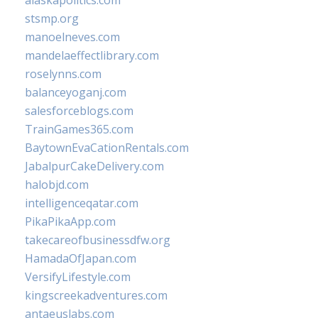
alaskapolitics.com
stsmp.org
manoelneves.com
mandelaeffectlibrary.com
roselynns.com
balanceyoganj.com
salesforceblogs.com
TrainGames365.com
BaytownEvaCationRentals.com
JabalpurCakeDelivery.com
halobjd.com
intelligenceqatar.com
PikaPikaApp.com
takecareofbusinessdfw.org
HamadaOfJapan.com
VersifyLifestyle.com
kingscreekadventures.com
antaeuslabs.com