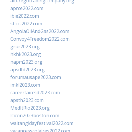
alteregotradingcompany.org
aprce2022.com
ibie2022.com
sbcc-2022.com
AngolaOilAndGas2022.com
Convoy4Freedom2022.com
grur2023.org
hkhk2023.org
napm2023.org
apsdfd2023.org
forumausape2023.com
imkl2023.com
careerfaircsd2023.com
apsth2023.com
MedItRio2023.org
lcicon2023boston.com
waitangidayfestival2022.com
vacancesscolaires2022.com