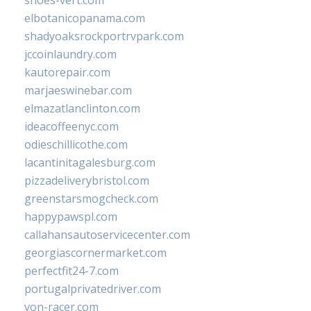
shoes-vert.com
elbotanicopanama.com
shadyoaksrockportrvpark.com
jccoinlaundry.com
kautorepair.com
marjaeswinebar.com
elmazatlanclinton.com
ideacoffeenyc.com
odieschillicothe.com
lacantinitagalesburg.com
pizzadeliverybristol.com
greenstarsmogcheck.com
happypawspl.com
callahansautoservicecenter.com
georgiascornermarket.com
perfectfit24-7.com
portugalprivatedriver.com
von-racer.com