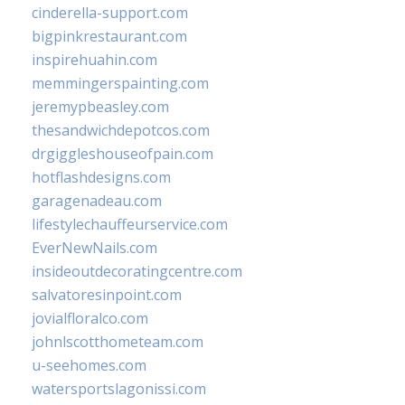
cinderella-support.com
bigpinkrestaurant.com
inspirehuahin.com
memmingerspainting.com
jeremypbeasley.com
thesandwichdepotcos.com
drgiggleshouseofpain.com
hotflashdesigns.com
garagenadeau.com
lifestylechauffeurservice.com
EverNewNails.com
insideoutdecoratingcentre.com
salvatoresinpoint.com
jovialfloralco.com
johnlscotthometeam.com
u-seehomes.com
watersportslagonissi.com