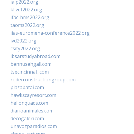
ialp2022.org
klivet2022.org
ifac-hms2022.org
taoms2022.org
iias-euromena-conference2022.org
ivd2022.org
csity2022.org
ibsarstudyabroad.com
bennusehgall.com
tsecincinnati.com
roderconstructiongroup.com
plazabatai.com
hawkscayresort.com
hellonquads.com
diarioanimales.com
decogaleri.com
unavozparadios.com