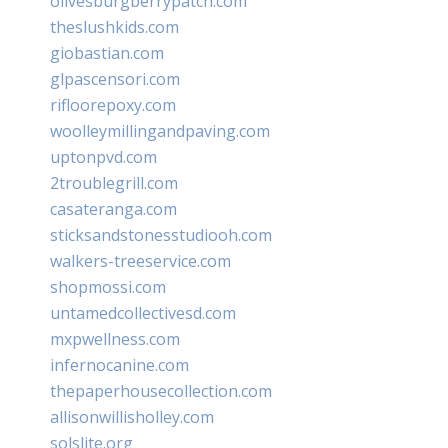
olivesburgberrypatch.com
theslushkids.com
giobastian.com
glpascensori.com
rifloorepoxy.com
woolleymillingandpaving.com
uptonpvd.com
2troublegrill.com
casateranga.com
sticksandstonesstudiooh.com
walkers-treeservice.com
shopmossi.com
untamedcollectivesd.com
mxpwellness.com
infernocanine.com
thepaperhousecollection.com
allisonwillisholley.com
solslite.org