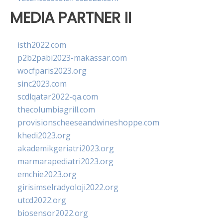
MEDIA PARTNER II
isth2022.com
p2b2pabi2023-makassar.com
wocfparis2023.org
sinc2023.com
scdlqatar2022-qa.com
thecolumbiagrill.com
provisionscheeseandwineshoppe.com
khedi2023.org
akademikgeriatri2023.org
marmarapediatri2023.org
emchie2023.org
girisimselradyoloji2022.org
utcd2022.org
biosensor2022.org