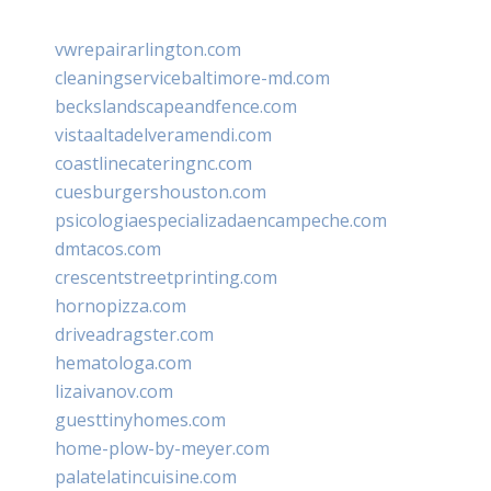
vwrepairarlington.com
cleaningservicebaltimore-md.com
beckslandscapeandfence.com
vistaaltadelveramendi.com
coastlinecateringnc.com
cuesburgershouston.com
psicologiaespecializadaencampeche.com
dmtacos.com
crescentstreetprinting.com
hornopizza.com
driveadragster.com
hematologa.com
lizaivanov.com
guesttinyhomes.com
home-plow-by-meyer.com
palatelatincuisine.com