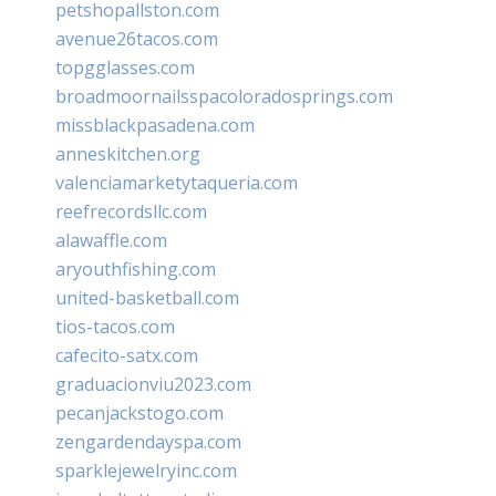
petshopallston.com
avenue26tacos.com
topgglasses.com
broadmoornailsspacoloradosprings.com
missblackpasadena.com
anneskitchen.org
valenciamarketytaqueria.com
reefrecordsllc.com
alawaffle.com
aryouthfishing.com
united-basketball.com
tios-tacos.com
cafecito-satx.com
graduacionviu2023.com
pecanjackstogo.com
zengardendayspa.com
sparklejewelryinc.com