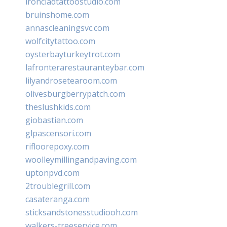
ironcladtattoostudio.com
bruinshome.com
annascleaningsvc.com
wolfcitytattoo.com
oysterbayturkeytrot.com
lafronterarestauranteybar.com
lilyandrosetearoom.com
olivesburgberrypatch.com
theslushkids.com
giobastian.com
glpascensori.com
rifloorepoxy.com
woolleymillingandpaving.com
uptonpvd.com
2troublegrill.com
casateranga.com
sticksandstonesstudiooh.com
walkers-treeservice.com