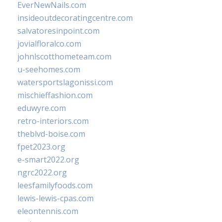
EverNewNails.com
insideoutdecoratingcentre.com
salvatoresinpoint.com
jovialfloralco.com
johnlscotthometeam.com
u-seehomes.com
watersportslagonissi.com
mischieffashion.com
eduwyre.com
retro-interiors.com
theblvd-boise.com
fpet2023.org
e-smart2022.org
ngrc2022.org
leesfamilyfoods.com
lewis-lewis-cpas.com
eleontennis.com