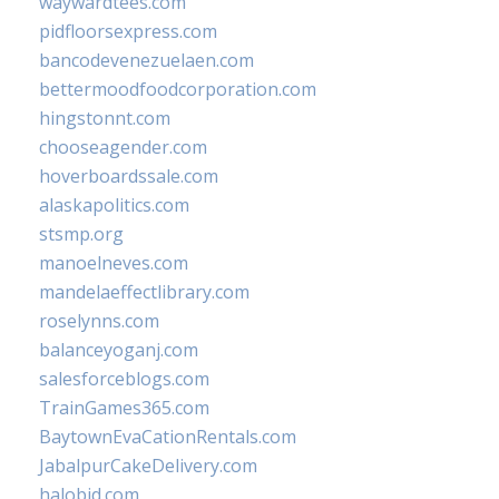
waywardtees.com
pidfloorsexpress.com
bancodevenezuelaen.com
bettermoodfoodcorporation.com
hingstonnt.com
chooseagender.com
hoverboardssale.com
alaskapolitics.com
stsmp.org
manoelneves.com
mandelaeffectlibrary.com
roselynns.com
balanceyoganj.com
salesforceblogs.com
TrainGames365.com
BaytownEvaCationRentals.com
JabalpurCakeDelivery.com
halobjd.com