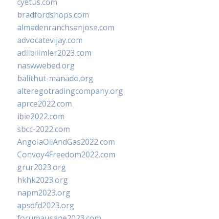
cyetus.com
bradfordshops.com
almadenranchsanjose.com
advocatevijay.com
adlibilimler2023.com
naswwebed.org
balithut-manado.org
alteregotradingcompany.org
aprce2022.com
ibie2022.com
sbcc-2022.com
AngolaOilAndGas2022.com
Convoy4Freedom2022.com
grur2023.org
hkhk2023.org
napm2023.org
apsdfd2023.org
forumausape2023.com