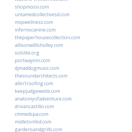
shopmossi.com
untamedcollectivesd.com
mxpwellness.com
infernocanine.com
thepaperhousecollection.com
allisonwillisholley.com
solslite.org
portwayinn.com
djmaddogmusic.com
thesoundarchitects.com
allin1roofing.com
keepjudgewebb.com
anatomyofadventure.com
drivancastillo.com
cmmedspa.com
midletontkd.com
gardensandgrills.com