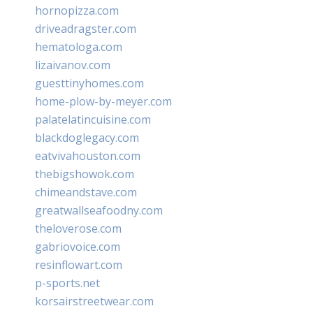
hornopizza.com
driveadragster.com
hematologa.com
lizaivanov.com
guesttinyhomes.com
home-plow-by-meyer.com
palatelatincuisine.com
blackdoglegacy.com
eatvivahouston.com
thebigshowok.com
chimeandstave.com
greatwallseafoodny.com
theloverose.com
gabriovoice.com
resinflowart.com
p-sports.net
korsairstreetwear.com