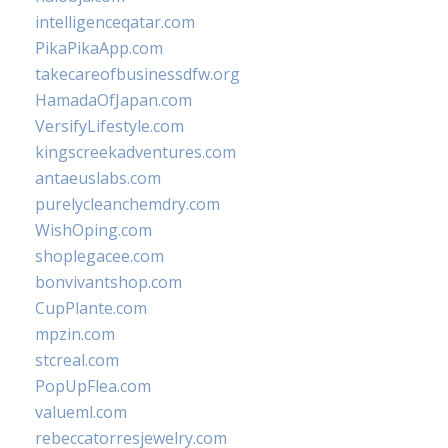
intelligenceqatar.com
PikaPikaApp.com
takecareofbusinessdfw.org
HamadaOfJapan.com
VersifyLifestyle.com
kingscreekadventures.com
antaeuslabs.com
purelycleanchemdry.com
WishOping.com
shoplegacee.com
bonvivantshop.com
CupPlante.com
mpzin.com
stcreal.com
PopUpFlea.com
valueml.com
rebeccatorresjewelry.com