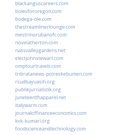
blackanguscareers.com
bolesfororegon.com
bodega-ole.com
thestreamlinerlounge.com
mestrinorubanofc.com
novelatherton.com
nassvalleygardens.net
electjohnstewart.com
omptourtravels.com
tribratanews-polreskebumen.com
rsudbayuasih.org
publikjurnalistik.org
juneteenthapparel.net
italywarm.com
journaloffinanceeconomics.com
kvk-kumari.org
foodscienceandtechnology.com