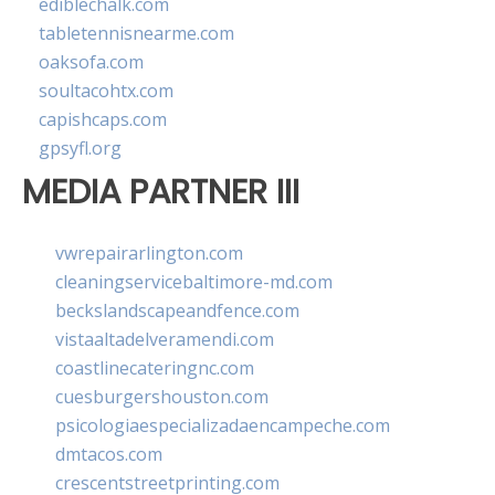
ediblechalk.com
tabletennisnearme.com
oaksofa.com
soultacohtx.com
capishcaps.com
gpsyfl.org
MEDIA PARTNER III
vwrepairarlington.com
cleaningservicebaltimore-md.com
beckslandscapeandfence.com
vistaaltadelveramendi.com
coastlinecateringnc.com
cuesburgershouston.com
psicologiaespecializadaencampeche.com
dmtacos.com
crescentstreetprinting.com