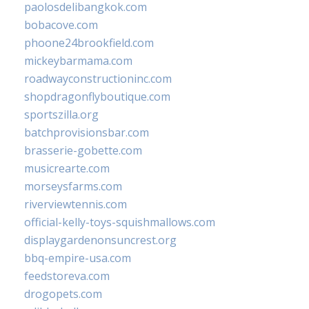
paolosdelibangkok.com
bobacove.com
phoone24brookfield.com
mickeybarmama.com
roadwayconstructioninc.com
shopdragonflyboutique.com
sportszilla.org
batchprovisionsbar.com
brasserie-gobette.com
musicrearte.com
morseysfarms.com
riverviewtennis.com
official-kelly-toys-squishmallows.com
displaygardenonsuncrest.org
bbq-empire-usa.com
feedstoreva.com
drogopets.com