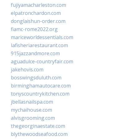
fujiyamacharleston.com
elpatronchardon.com
donglaishun-order.com
fiamc-rome2022.org
mariceworldessentials.com
lafisheriarestaurant.com
915jazzandmore.com
aguadulce-countryfair.com
jakehovis.com
bosswingsduluth.com
birminghamautocare.com
tonyscountrykitchen.com
jbellasnailspa.com
mychaihouse.com
alvisgrooming.com
thegeorginaestate.com
blythewoodseafood.com