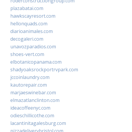
roderconstructiongroup.com
plazabatai.com
hawkscayresort.com
hellonquads.com
diarioanimales.com
decogaleri.com
unavozparadios.com
shoes-vert.com
elbotanicopanama.com
shadyoaksrockportrvpark.com
jccoinlaundry.com
kautorepair.com
marjaeswinebar.com
elmazatlanclinton.com
ideacoffeenyc.com
odieschillicothe.com
lacantinitagalesburg.com
pizzadeliverybristol.com