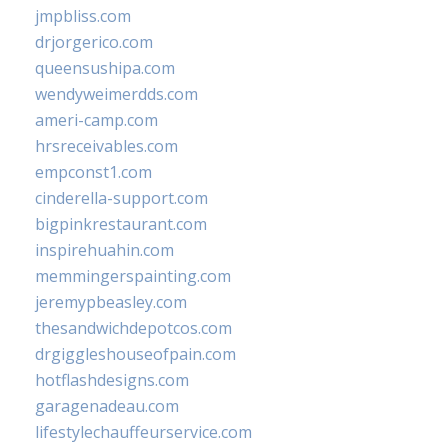
jmpbliss.com
drjorgerico.com
queensushipa.com
wendyweimerdds.com
ameri-camp.com
hrsreceivables.com
empconst1.com
cinderella-support.com
bigpinkrestaurant.com
inspirehuahin.com
memmingerspainting.com
jeremypbeasley.com
thesandwichdepotcos.com
drgiggleshouseofpain.com
hotflashdesigns.com
garagenadeau.com
lifestylechauffeurservice.com