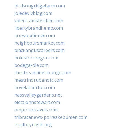
birdsongridgefarm.com
joiedevivblog.com
valera-amsterdam.com
libertybrandhemp.com
norwoodinnwi.com
neighboursmarket.com
blackanguscareers.com
bolesfororegon.com
bodega-ole.com
thestreamlinerlounge.com
mestrinorubanofc.com
novelatherton.com
nassvalleygardens.net
electjohnstewart.com
omptourtravels.com
tribratanews-polreskebumen.com
rsudbayuasih.org