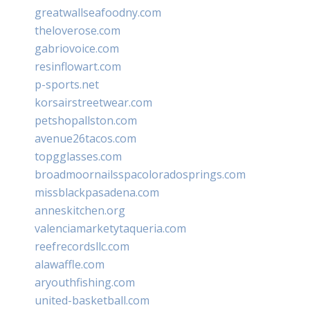
greatwallseafoodny.com
theloverose.com
gabriovoice.com
resinflowart.com
p-sports.net
korsairstreetwear.com
petshopallston.com
avenue26tacos.com
topgglasses.com
broadmoornailsspacoloradosprings.com
missblackpasadena.com
anneskitchen.org
valenciamarketytaqueria.com
reefrecordsllc.com
alawaffle.com
aryouthfishing.com
united-basketball.com