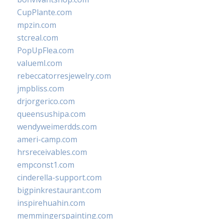
CupPlante.com
mpzin.com
stcreal.com
PopUpFlea.com
valueml.com
rebeccatorresjewelry.com
jmpbliss.com
drjorgerico.com
queensushipa.com
wendyweimerdds.com
ameri-camp.com
hrsreceivables.com
empconst1.com
cinderella-support.com
bigpinkrestaurant.com
inspirehuahin.com
memmingerspainting.com