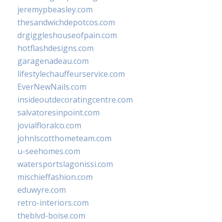
jeremypbeasley.com
thesandwichdepotcos.com
drgiggleshouseofpain.com
hotflashdesigns.com
garagenadeau.com
lifestylechauffeurservice.com
EverNewNails.com
insideoutdecoratingcentre.com
salvatoresinpoint.com
jovialfloralco.com
johnlscotthometeam.com
u-seehomes.com
watersportslagonissi.com
mischieffashion.com
eduwyre.com
retro-interiors.com
theblvd-boise.com