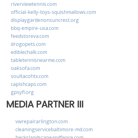
riverviewtennis.com
official-kelly-toys-squishmallows.com
displaygardenonsuncrest.org
bbq-empire-usa.com
feedstoreva.com
drogopets.com
ediblechalk.com
tabletennisnearme.com
oaksofa.com
soultacohtx.com
capishcaps.com
gpsyfl.org
MEDIA PARTNER III
vwrepairarlington.com
cleaningservicebaltimore-md.com
beckslandscapeandfence.com