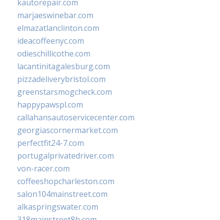
kautorepair.com
marjaeswinebar.com
elmazatlanclinton.com
ideacoffeenyc.com
odieschillicothe.com
lacantinitagalesburg.com
pizzadeliverybristol.com
greenstarsmogcheck.com
happypawspl.com
callahansautoservicecenter.com
georgiascornermarket.com
perfectfit24-7.com
portugalprivatedriver.com
von-racer.com
coffeeshopcharleston.com
salon104mainstreet.com
alkaspringswater.com
318mainstreet8h.com