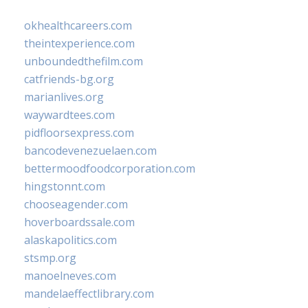
okhealthcareers.com
theintexperience.com
unboundedthefilm.com
catfriends-bg.org
marianlives.org
waywardtees.com
pidfloorsexpress.com
bancodevenezuelaen.com
bettermoodfoodcorporation.com
hingstonnt.com
chooseagender.com
hoverboardssale.com
alaskapolitics.com
stsmp.org
manoelneves.com
mandelaeffectlibrary.com