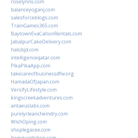
roselynns.com
balanceyoganj.com
salesforceblogs.com
TrainGames365.com
BaytownEvaCationRentals.com
JabalpurCakeDelivery.com
halobjd.com
intelligenceqatar.com
PikaPikaApp.com
takecareofbusinessdfw.org
HamadaOfJapan.com
VersifyLifestyle.com
kingscreekadventures.com
antaeuslabs.com
purelycleanchemdry.com
WishOping.com
shoplegacee.com
bonvivantshop.com