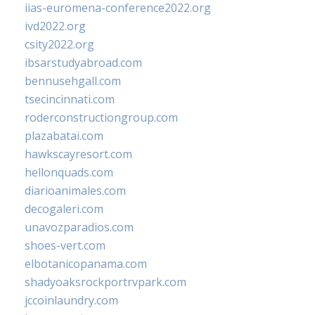
iias-euromena-conference2022.org
ivd2022.org
csity2022.org
ibsarstudyabroad.com
bennusehgall.com
tsecincinnati.com
roderconstructiongroup.com
plazabatai.com
hawkscayresort.com
hellonquads.com
diarioanimales.com
decogaleri.com
unavozparadios.com
shoes-vert.com
elbotanicopanama.com
shadyoaksrockportrvpark.com
jccoinlaundry.com