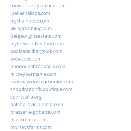
tonyscountrykitchen.com
jbellasnailspa.com
mychaihouse.com
alvisgrooming.com
thegeorginaestate.com
blythewoodseafood.com
paolosdelibangkok.com
bobacove.com
phoone24brookfield.com
mickeybarmama.com
roadwayconstructioninc.com
shopdragonflyboutique.com
sportszilla.org
batchprovisionsbar.com
brasserie-gobette.com
musicrearte.com
morseysfarms.com