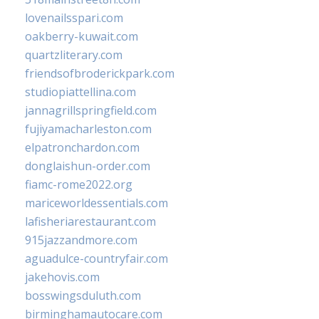
lovenailsspari.com
oakberry-kuwait.com
quartzliterary.com
friendsofbroderickpark.com
studiopiattellina.com
jannagrillspringfield.com
fujiyamacharleston.com
elpatronchardon.com
donglaishun-order.com
fiamc-rome2022.org
mariceworldessentials.com
lafisheriarestaurant.com
915jazzandmore.com
aguadulce-countryfair.com
jakehovis.com
bosswingsduluth.com
birminghamautocare.com