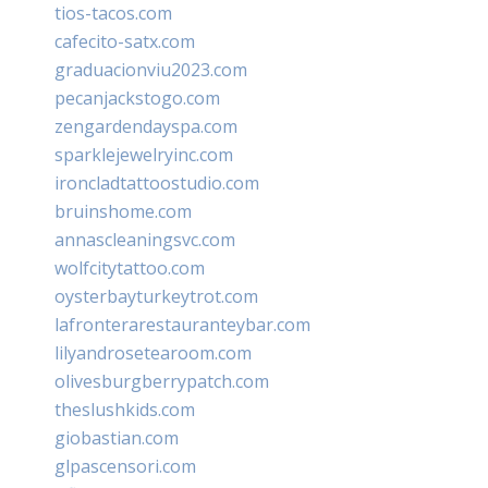
tios-tacos.com
cafecito-satx.com
graduacionviu2023.com
pecanjackstogo.com
zengardendayspa.com
sparklejewelryinc.com
ironcladtattoostudio.com
bruinshome.com
annascleaningsvc.com
wolfcitytattoo.com
oysterbayturkeytrot.com
lafronterarestauranteybar.com
lilyandrosetearoom.com
olivesburgberrypatch.com
theslushkids.com
giobastian.com
glpascensori.com