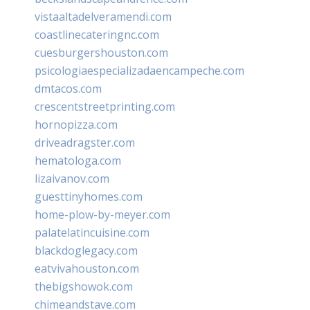
vistaaltadelveramendi.com
coastlinecateringnc.com
cuesburgershouston.com
psicologiaespecializadaencampeche.com
dmtacos.com
crescentstreetprinting.com
hornopizza.com
driveadragster.com
hematologa.com
lizaivanov.com
guesttinyhomes.com
home-plow-by-meyer.com
palatelatincuisine.com
blackdoglegacy.com
eatvivahouston.com
thebigshowok.com
chimeandstave.com