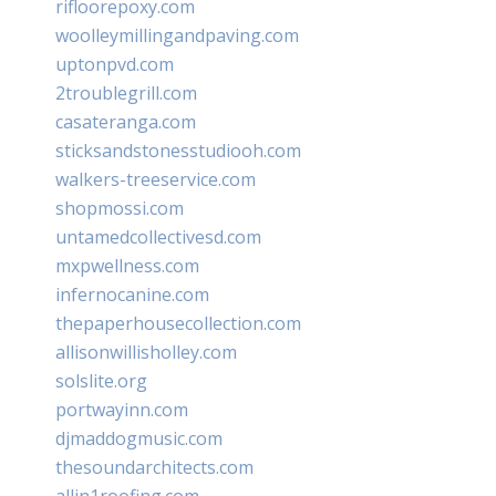
rifloorepoxy.com
woolleymillingandpaving.com
uptonpvd.com
2troublegrill.com
casateranga.com
sticksandstonesstudiooh.com
walkers-treeservice.com
shopmossi.com
untamedcollectivesd.com
mxpwellness.com
infernocanine.com
thepaperhousecollection.com
allisonwillisholley.com
solslite.org
portwayinn.com
djmaddogmusic.com
thesoundarchitects.com
allin1roofing.com