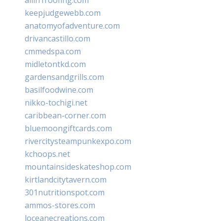
keepjudgewebb.com
anatomyofadventure.com
drivancastillo.com
cmmedspa.com
midletontkd.com
gardensandgrills.com
basilfoodwine.com
nikko-tochigi.net
caribbean-corner.com
bluemoongiftcards.com
rivercitysteampunkexpo.com
kchoops.net
mountainsideskateshop.com
kirtlandcitytavern.com
301nutritionspot.com
ammos-stores.com
loceanecreations.com