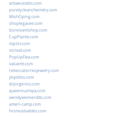
antaeuslabs.com
purelycleanchemdry.com
WishOping.com
shoplegacee.com
bonvivantshop.com
CupPlante.com
mpzin.com
stcreal.com
PopUpFlea.com
valueml.com
rebeccatorresjewelry.com
jmpbliss.com
drjorgerico.com
queensushipa.com
wendyweimerdds.com
ameri-camp.com
hrsreceivables.com