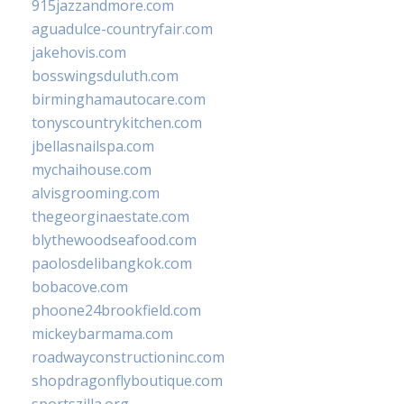
915jazzandmore.com
aguadulce-countryfair.com
jakehovis.com
bosswingsduluth.com
birminghamautocare.com
tonyscountrykitchen.com
jbellasnailspa.com
mychaihouse.com
alvisgrooming.com
thegeorginaestate.com
blythewoodseafood.com
paolosdelibangkok.com
bobacove.com
phoone24brookfield.com
mickeybarmama.com
roadwayconstructioninc.com
shopdragonflyboutique.com