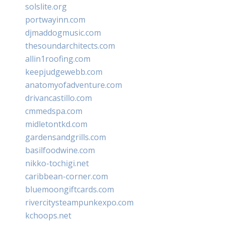
solslite.org
portwayinn.com
djmaddogmusic.com
thesoundarchitects.com
allin1roofing.com
keepjudgewebb.com
anatomyofadventure.com
drivancastillo.com
cmmedspa.com
midletontkd.com
gardensandgrills.com
basilfoodwine.com
nikko-tochigi.net
caribbean-corner.com
bluemoongiftcards.com
rivercitysteampunkexpo.com
kchoops.net