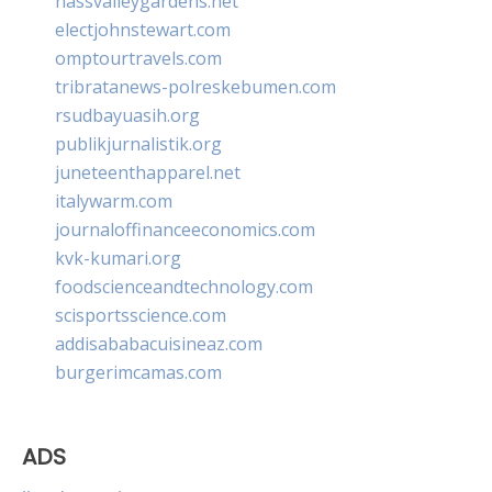
nassvalleygardens.net
electjohnstewart.com
omptourtravels.com
tribratanews-polreskebumen.com
rsudbayuasih.org
publikjurnalistik.org
juneteenthapparel.net
italywarm.com
journaloffinanceeconomics.com
kvk-kumari.org
foodscienceandtechnology.com
scisportsscience.com
addisababacuisineaz.com
burgerimcamas.com
ADS