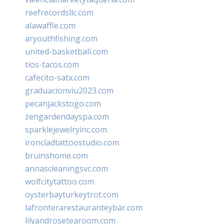
reefrecordsllc.com
alawaffle.com
aryouthfishing.com
united-basketball.com
tios-tacos.com
cafecito-satx.com
graduacionviu2023.com
pecanjackstogo.com
zengardendayspa.com
sparklejewelryinc.com
ironcladtattoostudio.com
bruinshome.com
annascleaningsvc.com
wolfcitytattoo.com
oysterbayturkeytrot.com
lafronterarestauranteybar.com
lilyandrosetearoom.com