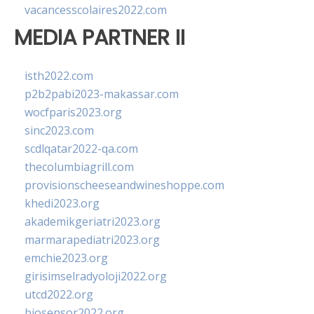
vacancesscolaires2022.com
MEDIA PARTNER II
isth2022.com
p2b2pabi2023-makassar.com
wocfparis2023.org
sinc2023.com
scdlqatar2022-qa.com
thecolumbiagrill.com
provisionscheeseandwineshoppe.com
khedi2023.org
akademikgeriatri2023.org
marmarapediatri2023.org
emchie2023.org
girisimselradyoloji2022.org
utcd2022.org
biosensor2022.org