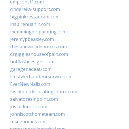
empconst1.com
cinderella-support.com
bigpinkrestaurant.com
inspirehuahin.com
memmingerspainting.com
jeremypbeasley.com
thesandwichdepotcos.com
drgiggleshouseofpain.com
hotflashdesigns.com
garagenadeau.com
lifestylechauffeurservice.com
EverNewNails.com
insideoutdecoratingcentre.com
salvatoresinpoint.com
jovialfloralco.com
johnlscotthometeam.com
u-seehomes.com