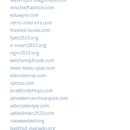
watersportslagonissi.com
mischieffashion.com
eduwyre.com
retro-interiors.com
theblvd-boise.com
fpet2023.org
e-smart2022.org
ngrc2022.org
leesfamilyfoods.com
lewis-lewis-cpas.com
eleontennis.com
cyetus.com
bradfordshops.com
almadenranchsanjose.com
advocatevijay.com
adlibilimler2023.com
naswwebed.org
balithut-manado.org