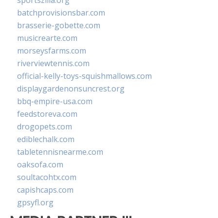
sportszilla.org
batchprovisionsbar.com
brasserie-gobette.com
musicrearte.com
morseysfarms.com
riverviewtennis.com
official-kelly-toys-squishmallows.com
displaygardenonsuncrest.org
bbq-empire-usa.com
feedstoreva.com
drogopets.com
ediblechalk.com
tabletennisnearme.com
oaksofa.com
soultacohtx.com
capishcaps.com
gpsyfl.org