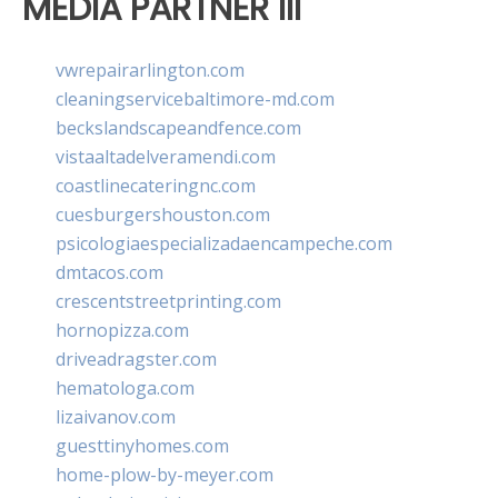
MEDIA PARTNER III
vwrepairarlington.com
cleaningservicebaltimore-md.com
beckslandscapeandfence.com
vistaaltadelveramendi.com
coastlinecateringnc.com
cuesburgershouston.com
psicologiaespecializadaencampeche.com
dmtacos.com
crescentstreetprinting.com
hornopizza.com
driveadragster.com
hematologa.com
lizaivanov.com
guesttinyhomes.com
home-plow-by-meyer.com