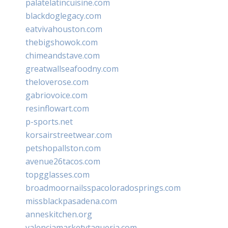
palatelatincuisine.com
blackdoglegacy.com
eatvivahouston.com
thebigshowok.com
chimeandstave.com
greatwallseafoodny.com
theloverose.com
gabriovoice.com
resinflowart.com
p-sports.net
korsairstreetwear.com
petshopallston.com
avenue26tacos.com
topgglasses.com
broadmoornailsspacoloradosprings.com
missblackpasadena.com
anneskitchen.org
valenciamarketytaqueria.com