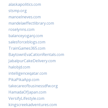
alaskapolitics.com
stsmp.org
manoelneves.com
mandelaeffectlibrary.com
roselynns.com
balanceyoganj.com
salesforceblogs.com
TrainGames365.com
BaytownEvaCationRentals.com
JabalpurCakeDelivery.com
halobjd.com
intelligenceqatar.com
PikaPikaApp.com
takecareofbusinessdfw.org
HamadaOfJapan.com
VersifyLifestyle.com
kingscreekadventures.com