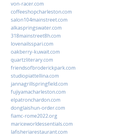
von-racer.com
coffeeshopcharleston.com
salon104mainstreet.com
alkaspringswater.com
318mainstreet8h.com
lovenailsspari.com
oakberry-kuwait.com
quartzliterary.com
friendsofbroderickpark.com
studiopiattellina.com
jannagrillspringfield.com
fujiyamacharleston.com
elpatronchardon.com
donglaishun-order.com
fiamc-rome2022.org
mariceworldessentials.com
lafisheriarestaurant.com