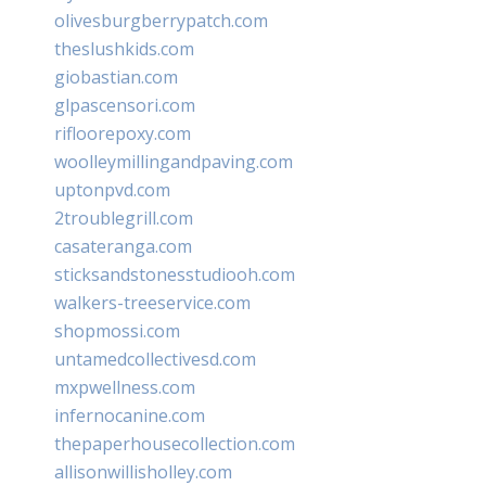
olivesburgberrypatch.com
theslushkids.com
giobastian.com
glpascensori.com
rifloorepoxy.com
woolleymillingandpaving.com
uptonpvd.com
2troublegrill.com
casateranga.com
sticksandstonesstudiooh.com
walkers-treeservice.com
shopmossi.com
untamedcollectivesd.com
mxpwellness.com
infernocanine.com
thepaperhousecollection.com
allisonwillisholley.com