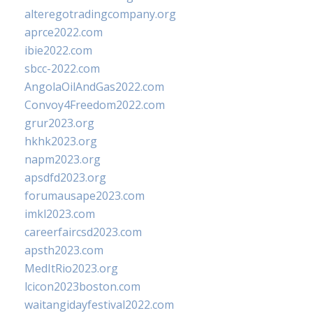
alteregotradingcompany.org
aprce2022.com
ibie2022.com
sbcc-2022.com
AngolaOilAndGas2022.com
Convoy4Freedom2022.com
grur2023.org
hkhk2023.org
napm2023.org
apsdfd2023.org
forumausape2023.com
imkl2023.com
careerfaircsd2023.com
apsth2023.com
MedItRio2023.org
lcicon2023boston.com
waitangidayfestival2022.com