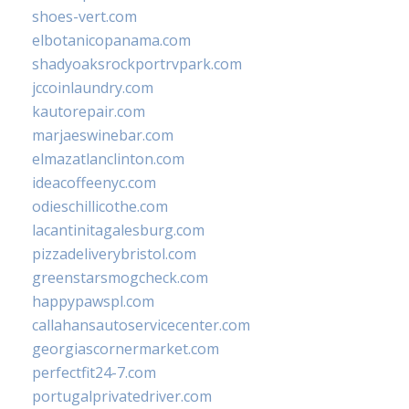
shoes-vert.com
elbotanicopanama.com
shadyoaksrockportrvpark.com
jccoinlaundry.com
kautorepair.com
marjaeswinebar.com
elmazatlanclinton.com
ideacoffeenyc.com
odieschillicothe.com
lacantinitagalesburg.com
pizzadeliverybristol.com
greenstarsmogcheck.com
happypawspl.com
callahansautoservicecenter.com
georgiascornermarket.com
perfectfit24-7.com
portugalprivatedriver.com