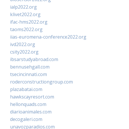
ialp2022.org
klivet2022.org
ifac-hms2022.org
taoms2022.org
iias-euromena-conference2022.org
ivd2022.org
csity2022.org
ibsarstudyabroad.com
bennusehgall.com
tsecincinnati.com
roderconstructiongroup.com
plazabatai.com
hawkscayresort.com
hellonquads.com
diarioanimales.com
decogaleri.com
unavozparadios.com