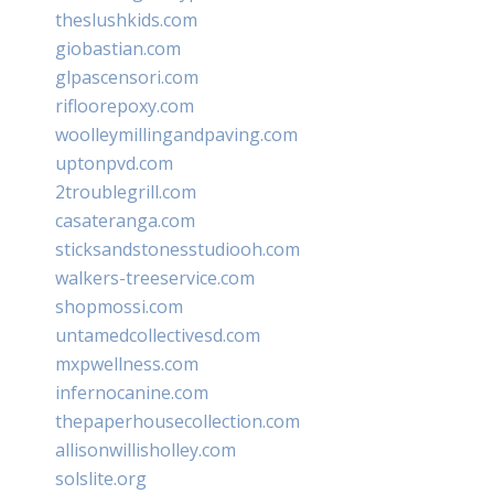
theslushkids.com
giobastian.com
glpascensori.com
rifloorepoxy.com
woolleymillingandpaving.com
uptonpvd.com
2troublegrill.com
casateranga.com
sticksandstonesstudiooh.com
walkers-treeservice.com
shopmossi.com
untamedcollectivesd.com
mxpwellness.com
infernocanine.com
thepaperhousecollection.com
allisonwillisholley.com
solslite.org