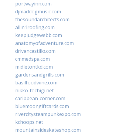
portwayinn.com
djmaddogmusic.com
thesoundarchitects.com
allin1roofing.com
keepjudgewebb.com
anatomyofadventure.com
drivancastillo.com
cmmedspa.com
midletontkd.com
gardensandgrills.com
basilfoodwine.com
nikko-tochigi.net
caribbean-corner.com
bluemoongiftcards.com
rivercitysteampunkexpo.com
kchoops.net
mountainsideskateshop.com