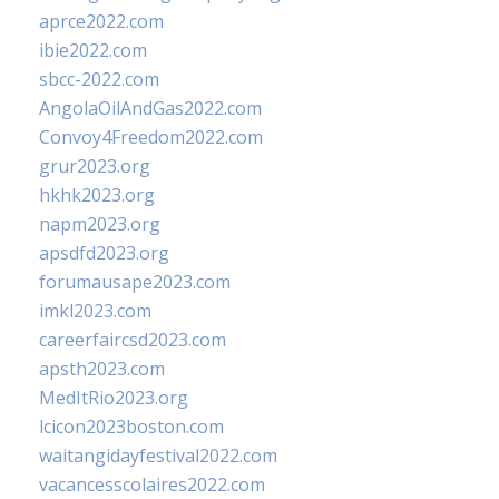
aprce2022.com
ibie2022.com
sbcc-2022.com
AngolaOilAndGas2022.com
Convoy4Freedom2022.com
grur2023.org
hkhk2023.org
napm2023.org
apsdfd2023.org
forumausape2023.com
imkl2023.com
careerfaircsd2023.com
apsth2023.com
MedItRio2023.org
lcicon2023boston.com
waitangidayfestival2022.com
vacancesscolaires2022.com