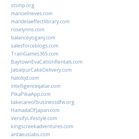
stsmp.org
manoelneves.com
mandelaeffectlibrary.com
roselynns.com
balanceyoganj.com
salesforceblogs.com
TrainGames365.com
BaytownEvaCationRentals.com
JabalpurCakeDelivery.com
halobjd.com
intelligenceqatar.com
PikaPikaApp.com
takecareofbusinessdfw.org
HamadaOfJapan.com
VersifyLifestyle.com
kingscreekadventures.com
antaeuslabs.com