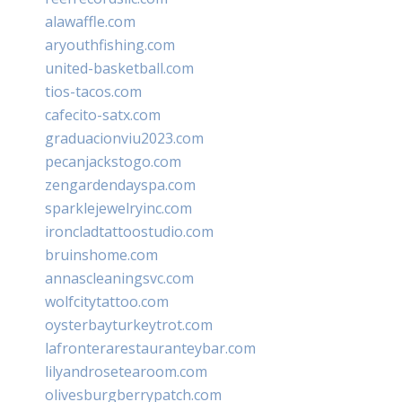
alawaffle.com
aryouthfishing.com
united-basketball.com
tios-tacos.com
cafecito-satx.com
graduacionviu2023.com
pecanjackstogo.com
zengardendayspa.com
sparklejewelryinc.com
ironcladtattoostudio.com
bruinshome.com
annascleaningsvc.com
wolfcitytattoo.com
oysterbayturkeytrot.com
lafronterarestauranteybar.com
lilyandrosetearoom.com
olivesburgberrypatch.com