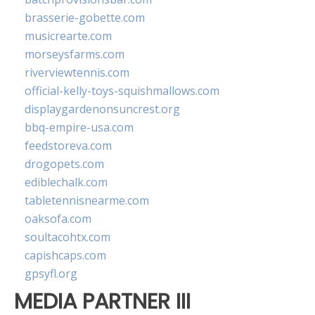
brasserie-gobette.com
musicrearte.com
morseysfarms.com
riverviewtennis.com
official-kelly-toys-squishmallows.com
displaygardenonsuncrest.org
bbq-empire-usa.com
feedstoreva.com
drogopets.com
ediblechalk.com
tabletennisnearme.com
oaksofa.com
soultacohtx.com
capishcaps.com
gpsyfl.org
MEDIA PARTNER III