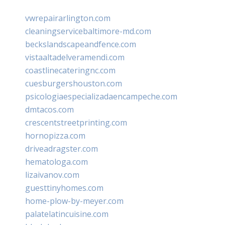
vwrepairarlington.com
cleaningservicebaltimore-md.com
beckslandscapeandfence.com
vistaaltadelveramendi.com
coastlinecateringnc.com
cuesburgershouston.com
psicologiaespecializadaencampeche.com
dmtacos.com
crescentstreetprinting.com
hornopizza.com
driveadragster.com
hematologa.com
lizaivanov.com
guesttinyhomes.com
home-plow-by-meyer.com
palatelatincuisine.com