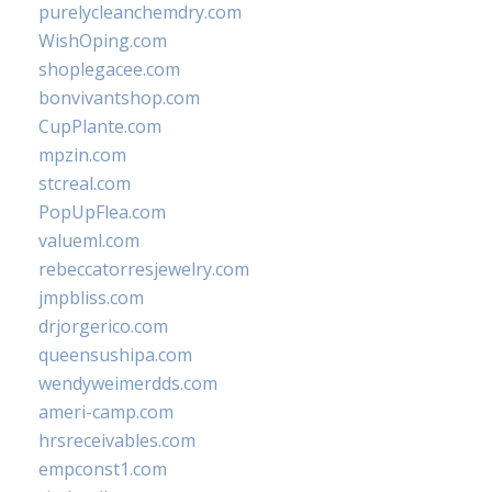
purelycleanchemdry.com
WishOping.com
shoplegacee.com
bonvivantshop.com
CupPlante.com
mpzin.com
stcreal.com
PopUpFlea.com
valueml.com
rebeccatorresjewelry.com
jmpbliss.com
drjorgerico.com
queensushipa.com
wendyweimerdds.com
ameri-camp.com
hrsreceivables.com
empconst1.com