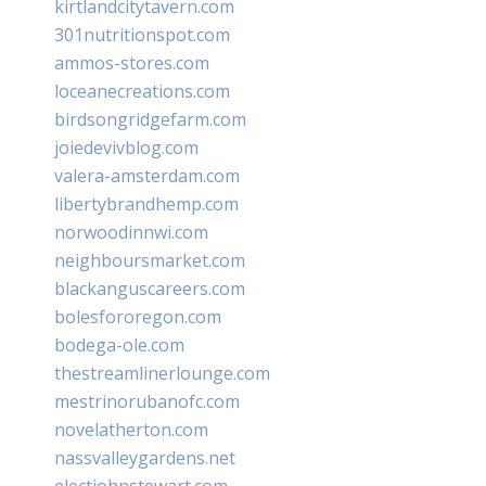
kirtlandcitytavern.com
301nutritionspot.com
ammos-stores.com
loceanecreations.com
birdsongridgefarm.com
joiedevivblog.com
valera-amsterdam.com
libertybrandhemp.com
norwoodinnwi.com
neighboursmarket.com
blackanguscareers.com
bolesfororegon.com
bodega-ole.com
thestreamlinerlounge.com
mestrinorubanofc.com
novelatherton.com
nassvalleygardens.net
electjohnstewart.com