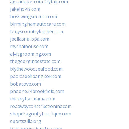
aguadulce-countryfair.com
jakehovis.com
bosswingsduluth.com
birminghamautocare.com
tonyscountrykitchen.com
jbellasnailspa.com
mychaihouse.com
alvisgrooming.com
thegeorginaestate.com
blythewoodseafood.com
paolosdelibangkok.com
bobacove.com
phoone24brookfield.com
mickeybarmama.com
roadwayconstructioninc.com
shopdragonflyboutique.com
sportszilla.org
batchprovisionsbar.com