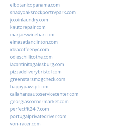
elbotanicopanama.com
shadyoaksrockportrvpark.com
jccoinlaundry.com
kautorepair.com
marjaeswinebar.com
elmazatlanclinton.com
ideacoffeenyc.com
odieschillicothe.com
lacantinitagalesburg.com
pizzadeliverybristol.com
greenstarsmogcheck.com
happypawspl.com
callahansautoservicecenter.com
georgiascornermarket.com
perfectfit24-7.com
portugalprivatedriver.com
von-racer.com