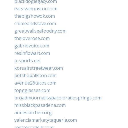
blackdoglegacy.com
eatvivahouston.com
thebigshowok.com
chimeandstave.com
greatwallseafoodny.com
theloverose.com
gabriovoice.com
resinflowart.com
p-sports.net
korsairstreetwear.com
petshopallston.com
avenue26tacos.com
topgglasses.com
broadmoornailsspacoloradosprings.com
missblackpasadena.com
anneskitchen.org
valenciamarketytaqueria.com
reefrecordsllc.com