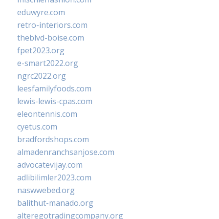
eduwyre.com
retro-interiors.com
theblvd-boise.com
fpet2023.org
e-smart2022.org
ngrc2022.org
leesfamilyfoods.com
lewis-lewis-cpas.com
eleontennis.com
cyetus.com
bradfordshops.com
almadenranchsanjose.com
advocatevijay.com
adlibilimler2023.com
naswwebed.org
balithut-manado.org
alteregotradingcompany.org