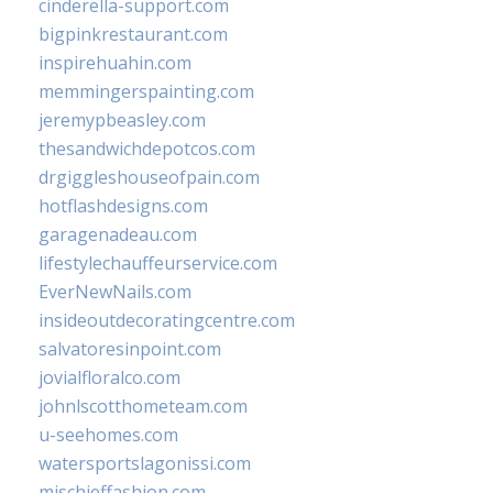
cinderella-support.com
bigpinkrestaurant.com
inspirehuahin.com
memmingerspainting.com
jeremypbeasley.com
thesandwichdepotcos.com
drgiggleshouseofpain.com
hotflashdesigns.com
garagenadeau.com
lifestylechauffeurservice.com
EverNewNails.com
insideoutdecoratingcentre.com
salvatoresinpoint.com
jovialfloralco.com
johnlscotthometeam.com
u-seehomes.com
watersportslagonissi.com
mischieffashion.com