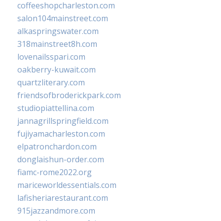
coffeeshopcharleston.com
salon104mainstreet.com
alkaspringswater.com
318mainstreet8h.com
lovenailsspari.com
oakberry-kuwait.com
quartzliterary.com
friendsofbroderickpark.com
studiopiattellina.com
jannagrillspringfield.com
fujiyamacharleston.com
elpatronchardon.com
donglaishun-order.com
fiamc-rome2022.org
mariceworldessentials.com
lafisheriarestaurant.com
915jazzandmore.com