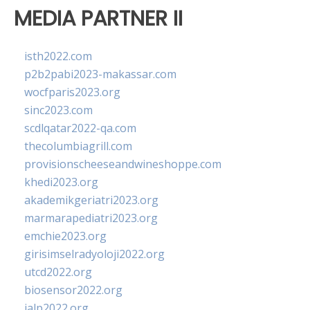
MEDIA PARTNER II
isth2022.com
p2b2pabi2023-makassar.com
wocfparis2023.org
sinc2023.com
scdlqatar2022-qa.com
thecolumbiagrill.com
provisionscheeseandwineshoppe.com
khedi2023.org
akademikgeriatri2023.org
marmarapediatri2023.org
emchie2023.org
girisimselradyoloji2022.org
utcd2022.org
biosensor2022.org
ialp2022.org