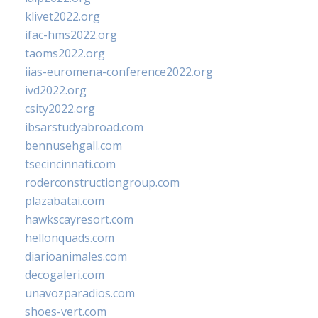
klivet2022.org
ifac-hms2022.org
taoms2022.org
iias-euromena-conference2022.org
ivd2022.org
csity2022.org
ibsarstudyabroad.com
bennusehgall.com
tsecincinnati.com
roderconstructiongroup.com
plazabatai.com
hawkscayresort.com
hellonquads.com
diarioanimales.com
decogaleri.com
unavozparadios.com
shoes-vert.com