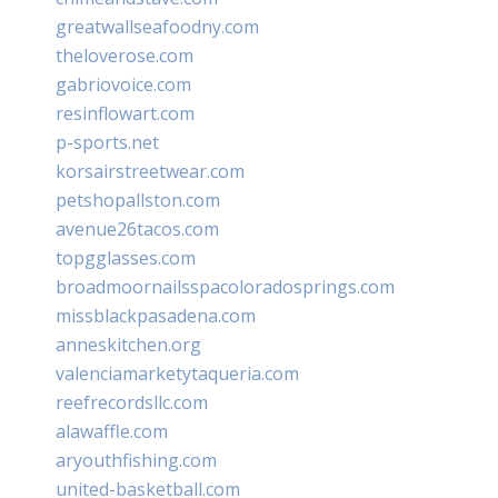
greatwallseafoodny.com
theloverose.com
gabriovoice.com
resinflowart.com
p-sports.net
korsairstreetwear.com
petshopallston.com
avenue26tacos.com
topgglasses.com
broadmoornailsspacoloradosprings.com
missblackpasadena.com
anneskitchen.org
valenciamarketytaqueria.com
reefrecordsllc.com
alawaffle.com
aryouthfishing.com
united-basketball.com