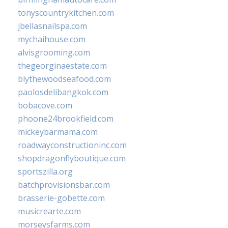
tonyscountrykitchen.com
jbellasnailspa.com
mychaihouse.com
alvisgrooming.com
thegeorginaestate.com
blythewoodseafood.com
paolosdelibangkok.com
bobacove.com
phoone24brookfield.com
mickeybarmama.com
roadwayconstructioninc.com
shopdragonflyboutique.com
sportszilla.org
batchprovisionsbar.com
brasserie-gobette.com
musicrearte.com
morseysfarms.com