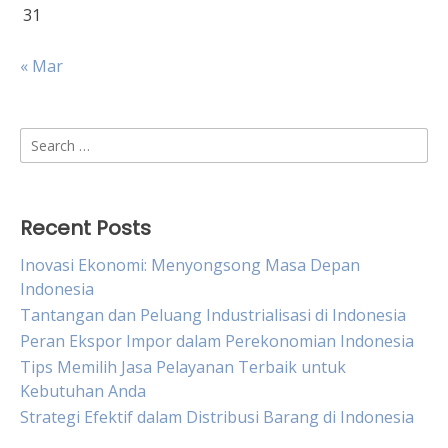
31
« Mar
Search
for:
Recent Posts
Inovasi Ekonomi: Menyongsong Masa Depan
Indonesia
Tantangan dan Peluang Industrialisasi di Indonesia
Peran Ekspor Impor dalam Perekonomian Indonesia
Tips Memilih Jasa Pelayanan Terbaik untuk
Kebutuhan Anda
Strategi Efektif dalam Distribusi Barang di Indonesia