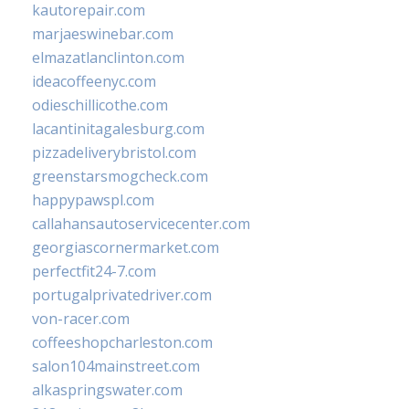
kautorepair.com
marjaeswinebar.com
elmazatlanclinton.com
ideacoffeenyc.com
odieschillicothe.com
lacantinitagalesburg.com
pizzadeliverybristol.com
greenstarsmogcheck.com
happypawspl.com
callahansautoservicecenter.com
georgiascornermarket.com
perfectfit24-7.com
portugalprivatedriver.com
von-racer.com
coffeeshopcharleston.com
salon104mainstreet.com
alkaspringswater.com