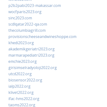
p2b2pabi2023-makassar.com
wocfparis2023.org
sinc2023.com
scdlqatar2022-qa.com
thecolumbiagrill.com
provisionscheeseandwineshoppe.com
khedi2023.org
akademikgeriatri2023.org
marmarapediatri2023.org
emchie2023.org
girisimselradyoloji2022.org
utcd2022.org
biosensor2022.org
ialp2022.org
klivet2022.org
ifac-hms2022.org
taoms2022.org