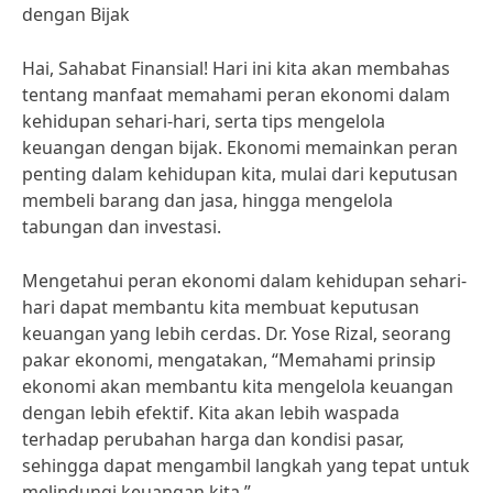
dengan Bijak
Hai, Sahabat Finansial! Hari ini kita akan membahas
tentang manfaat memahami peran ekonomi dalam
kehidupan sehari-hari, serta tips mengelola
keuangan dengan bijak. Ekonomi memainkan peran
penting dalam kehidupan kita, mulai dari keputusan
membeli barang dan jasa, hingga mengelola
tabungan dan investasi.
Mengetahui peran ekonomi dalam kehidupan sehari-
hari dapat membantu kita membuat keputusan
keuangan yang lebih cerdas. Dr. Yose Rizal, seorang
pakar ekonomi, mengatakan, “Memahami prinsip
ekonomi akan membantu kita mengelola keuangan
dengan lebih efektif. Kita akan lebih waspada
terhadap perubahan harga dan kondisi pasar,
sehingga dapat mengambil langkah yang tepat untuk
melindungi keuangan kita.”