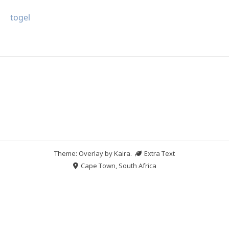
togel
Theme: Overlay by
Kaira
.
Extra Text
Cape Town, South Africa