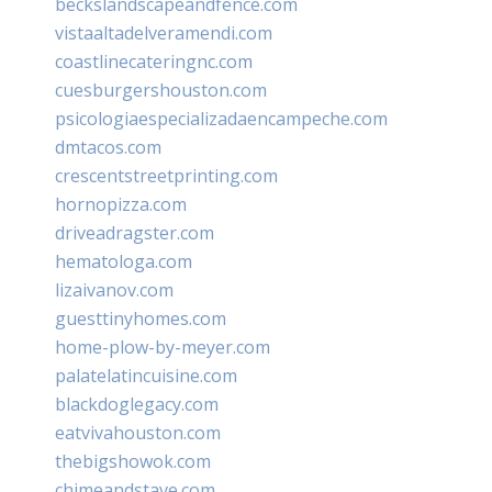
beckslandscapeandfence.com
vistaaltadelveramendi.com
coastlinecateringnc.com
cuesburgershouston.com
psicologiaespecializadaencampeche.com
dmtacos.com
crescentstreetprinting.com
hornopizza.com
driveadragster.com
hematologa.com
lizaivanov.com
guesttinyhomes.com
home-plow-by-meyer.com
palatelatincuisine.com
blackdoglegacy.com
eatvivahouston.com
thebigshowok.com
chimeandstave.com