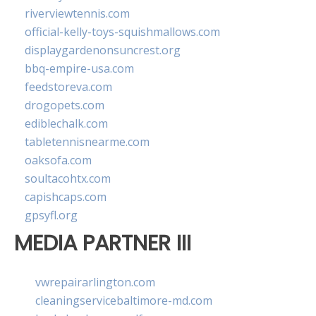
riverviewtennis.com
official-kelly-toys-squishmallows.com
displaygardenonsuncrest.org
bbq-empire-usa.com
feedstoreva.com
drogopets.com
ediblechalk.com
tabletennisnearme.com
oaksofa.com
soultacohtx.com
capishcaps.com
gpsyfl.org
MEDIA PARTNER III
vwrepairarlington.com
cleaningservicebaltimore-md.com