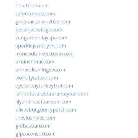
tios-tacos.com
cafecito-satx.com
graduacionviu2023.com
pecanjackstogo.com
zengardendayspa.com
sparklejewelryinc.com
ironcladtattoostudio.com
bruinshome.com
annascleaningsvc.com
wolfcitytattoo.com
oysterbayturkeytrot.com
lafronterarestauranteybar.com
lilyandrosetearoom.com
olivesburgberrypatch.com
theslushkids.com
giobastian.com
glpascensori.com