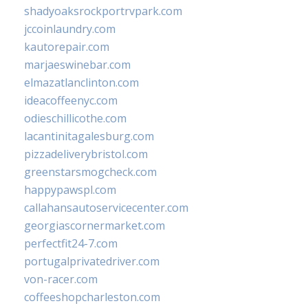
shadyoaksrockportrvpark.com
jccoinlaundry.com
kautorepair.com
marjaeswinebar.com
elmazatlanclinton.com
ideacoffeenyc.com
odieschillicothe.com
lacantinitagalesburg.com
pizzadeliverybristol.com
greenstarsmogcheck.com
happypawspl.com
callahansautoservicecenter.com
georgiascornermarket.com
perfectfit24-7.com
portugalprivatedriver.com
von-racer.com
coffeeshopcharleston.com