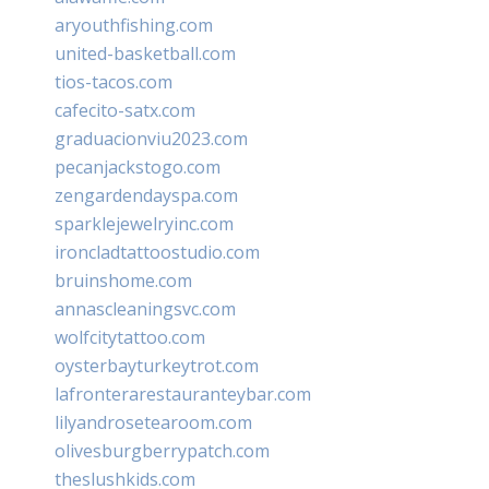
aryouthfishing.com
united-basketball.com
tios-tacos.com
cafecito-satx.com
graduacionviu2023.com
pecanjackstogo.com
zengardendayspa.com
sparklejewelryinc.com
ironcladtattoostudio.com
bruinshome.com
annascleaningsvc.com
wolfcitytattoo.com
oysterbayturkeytrot.com
lafronterarestauranteybar.com
lilyandrosetearoom.com
olivesburgberrypatch.com
theslushkids.com