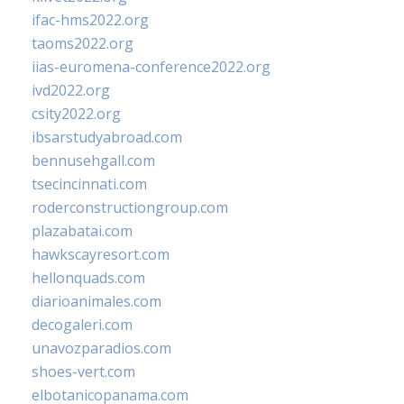
ifac-hms2022.org
taoms2022.org
iias-euromena-conference2022.org
ivd2022.org
csity2022.org
ibsarstudyabroad.com
bennusehgall.com
tsecincinnati.com
roderconstructiongroup.com
plazabatai.com
hawkscayresort.com
hellonquads.com
diarioanimales.com
decogaleri.com
unavozparadios.com
shoes-vert.com
elbotanicopanama.com