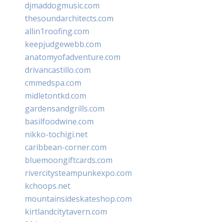
djmaddogmusic.com
thesoundarchitects.com
allin1roofing.com
keepjudgewebb.com
anatomyofadventure.com
drivancastillo.com
cmmedspa.com
midletontkd.com
gardensandgrills.com
basilfoodwine.com
nikko-tochigi.net
caribbean-corner.com
bluemoongiftcards.com
rivercitysteampunkexpo.com
kchoops.net
mountainsideskateshop.com
kirtlandcitytavern.com