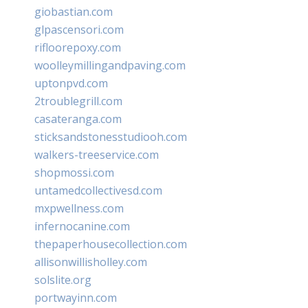
giobastian.com
glpascensori.com
rifloorepoxy.com
woolleymillingandpaving.com
uptonpvd.com
2troublegrill.com
casateranga.com
sticksandstonesstudiooh.com
walkers-treeservice.com
shopmossi.com
untamedcollectivesd.com
mxpwellness.com
infernocanine.com
thepaperhousecollection.com
allisonwillisholley.com
solslite.org
portwayinn.com