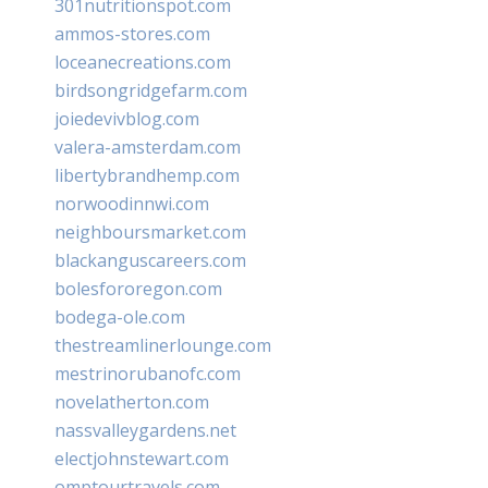
301nutritionspot.com
ammos-stores.com
loceanecreations.com
birdsongridgefarm.com
joiedevivblog.com
valera-amsterdam.com
libertybrandhemp.com
norwoodinnwi.com
neighboursmarket.com
blackanguscareers.com
bolesfororegon.com
bodega-ole.com
thestreamlinerlounge.com
mestrinorubanofc.com
novelatherton.com
nassvalleygardens.net
electjohnstewart.com
omptourtravels.com