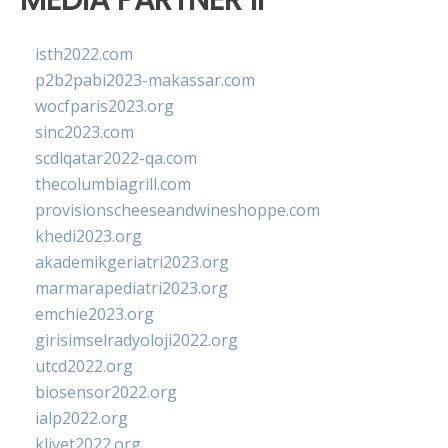
isth2022.com
p2b2pabi2023-makassar.com
wocfparis2023.org
sinc2023.com
scdlqatar2022-qa.com
thecolumbiagrill.com
provisionscheeseandwineshoppe.com
khedi2023.org
akademikgeriatri2023.org
marmarapediatri2023.org
emchie2023.org
girisimselradyoloji2022.org
utcd2022.org
biosensor2022.org
ialp2022.org
klivet2022.org