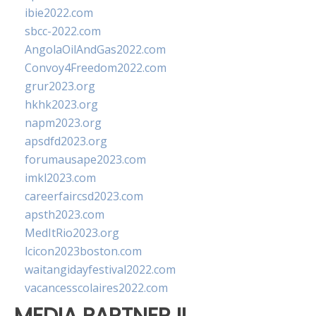
ibie2022.com
sbcc-2022.com
AngolaOilAndGas2022.com
Convoy4Freedom2022.com
grur2023.org
hkhk2023.org
napm2023.org
apsdfd2023.org
forumausape2023.com
imkl2023.com
careerfaircsd2023.com
apsth2023.com
MedItRio2023.org
lcicon2023boston.com
waitangidayfestival2022.com
vacancesscolaires2022.com
MEDIA PARTNER II