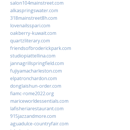
salon104mainstreet.com
alkaspringswater.com
318mainstreet8h.com
lovenailsspari.com
oakberry-kuwait.com
quartzliterary.com
friendsofbroderickpark.com
studiopiattellina.com
jannagrillspringfield.com
fujiyamacharleston.com
elpatronchardon.com
donglaishun-order.com
fiamc-rome2022.org
mariceworldessentials.com
lafisheriarestaurant.com
915jazzandmore.com
aguadulce-countryfair.com