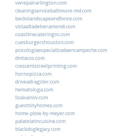
vwrepairarlington.com
cleaningservicebaltimore-md.com
beckslandscapeandfence.com
vistaaltadelveramendi.com
coastlinecateringnc.com
cuesburgershouston.com
psicologiaespecializadaencampeche.com
dmtacos.com
crescentstreetprinting.com
hornopizza.com
driveadragster.com
hematologa.com
lizaivanov.com
guesttinyhomes.com
home-plow-by-meyer.com
palatelatincuisine.com
blackdoglegacy.com