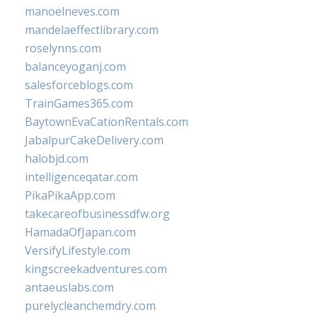
manoelneves.com
mandelaeffectlibrary.com
roselynns.com
balanceyoganj.com
salesforceblogs.com
TrainGames365.com
BaytownEvaCationRentals.com
JabalpurCakeDelivery.com
halobjd.com
intelligenceqatar.com
PikaPikaApp.com
takecareofbusinessdfw.org
HamadaOfJapan.com
VersifyLifestyle.com
kingscreekadventures.com
antaeuslabs.com
purelycleanchemdry.com