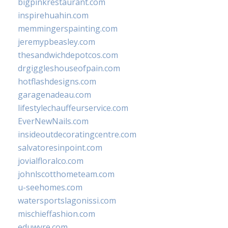
bigpinkrestaurant.com
inspirehuahin.com
memmingerspainting.com
jeremypbeasley.com
thesandwichdepotcos.com
drgiggleshouseofpain.com
hotflashdesigns.com
garagenadeau.com
lifestylechauffeurservice.com
EverNewNails.com
insideoutdecoratingcentre.com
salvatoresinpoint.com
jovialfloralco.com
johnlscotthometeam.com
u-seehomes.com
watersportslagonissi.com
mischieffashion.com
eduwyre.com