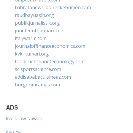
tribratanews-polreskebumen.com
rsudbayuasih.org
publikjurnalistik.org
juneteenthapparel.net
italywarm.com
journaloffinanceeconomics.com
kvk-kumari.org
foodscienceandtechnology.com
scisportsscience.com
addisababacuisineaz.com
burgerimcamas.com
ADS
live draw taiwan
Slot Tri