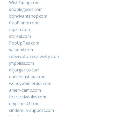
WishOping.com
shoplegacee.com
bonvivantshop.com
CupPlante.com
mpzin.com
stcreal.com
PopUpFlea.com
valueml.com
rebeccatorresjewelry.com
jmpbliss.com
drjorgerico.com
queensushipa.com
wendyweimerdds.com
ameri-camp.com
hrsreceivables.com
empconst1.com
cinderella-support.com