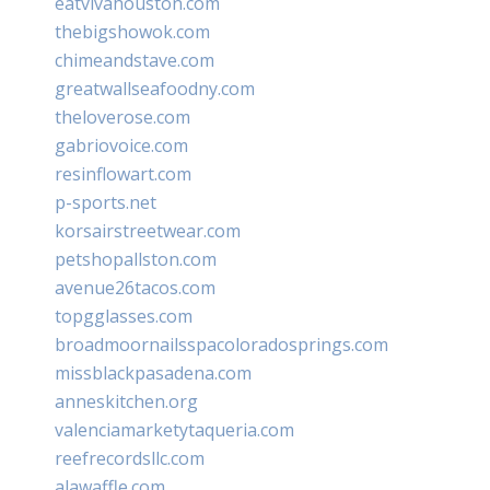
eatvivahouston.com
thebigshowok.com
chimeandstave.com
greatwallseafoodny.com
theloverose.com
gabriovoice.com
resinflowart.com
p-sports.net
korsairstreetwear.com
petshopallston.com
avenue26tacos.com
topgglasses.com
broadmoornailsspacoloradosprings.com
missblackpasadena.com
anneskitchen.org
valenciamarketytaqueria.com
reefrecordsllc.com
alawaffle.com