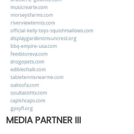
musicrearte.com
morseysfarms.com
riverviewtennis.com
official-kelly-toys-squishmallows.com
displaygardenonsuncrest.org
bbq-empire-usa.com
feedstoreva.com
drogopets.com
ediblechalk.com
tabletennisnearme.com
oaksofa.com
soultacohtx.com
capishcaps.com
gpsyfl.org
MEDIA PARTNER III