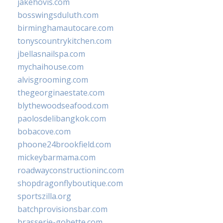
jakehovis.com
bosswingsduluth.com
birminghamautocare.com
tonyscountrykitchen.com
jbellasnailspa.com
mychaihouse.com
alvisgrooming.com
thegeorginaestate.com
blythewoodseafood.com
paolosdelibangkok.com
bobacove.com
phoone24brookfield.com
mickeybarmama.com
roadwayconstructioninc.com
shopdragonflyboutique.com
sportszilla.org
batchprovisionsbar.com
brasserie-gobette.com