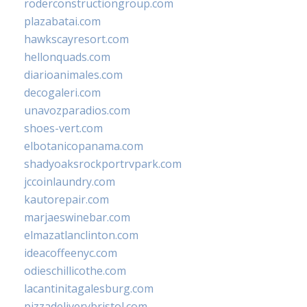
roderconstructiongroup.com
plazabatai.com
hawkscayresort.com
hellonquads.com
diarioanimales.com
decogaleri.com
unavozparadios.com
shoes-vert.com
elbotanicopanama.com
shadyoaksrockportrvpark.com
jccoinlaundry.com
kautorepair.com
marjaeswinebar.com
elmazatlanclinton.com
ideacoffeenyc.com
odieschillicothe.com
lacantinitagalesburg.com
pizzadeliverybristol.com