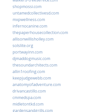
shopmossi.com
untamedcollectivesd.com
mxpwellness.com
infernocanine.com
thepaperhousecollection.com
allisonwillisholley.com
solslite.org
portwayinn.com
djmaddogmusic.com
thesoundarchitects.com
allin1roofing.com
keepjudgewebb.com
anatomyofadventure.com
drivancastillo.com
cmmedspa.com
midletontkd.com
gardensandgrills.com