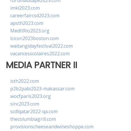
forumausape2023.com
imkl2023.com
careerfaircsd2023.com
apsth2023.com
MedItRio2023.org
lcicon2023boston.com
waitangidayfestival2022.com
vacancesscolaires2022.com
MEDIA PARTNER II
isth2022.com
p2b2pabi2023-makassar.com
wocfparis2023.org
sinc2023.com
scdlqatar2022-qa.com
thecolumbiagrill.com
provisionscheeseandwineshoppe.com