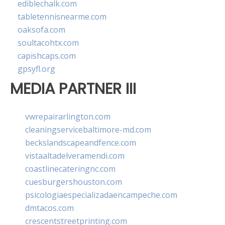
ediblechalk.com
tabletennisnearme.com
oaksofa.com
soultacohtx.com
capishcaps.com
gpsyfl.org
MEDIA PARTNER III
vwrepairarlington.com
cleaningservicebaltimore-md.com
beckslandscapeandfence.com
vistaaltadelveramendi.com
coastlinecateringnc.com
cuesburgershouston.com
psicologiaespecializadaencampeche.com
dmtacos.com
crescentstreetprinting.com