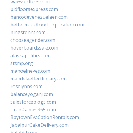
waywardtees.com
pidfloorsexpress.com
bancodevenezuelaen.com
bettermoodfoodcorporation.com
hingstonnt.com
chooseagender.com
hoverboardssale.com
alaskapolitics.com
stsmp.org
manoelneves.com
mandelaeffectlibrary.com
roselynns.com
balanceyoganj.com
salesforceblogs.com
TrainGames365.com
BaytownEvaCationRentals.com
JabalpurCakeDelivery.com
halobjd.com