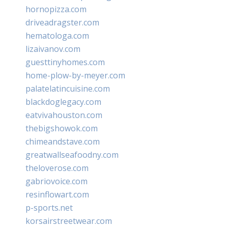
hornopizza.com
driveadragster.com
hematologa.com
lizaivanov.com
guesttinyhomes.com
home-plow-by-meyer.com
palatelatincuisine.com
blackdoglegacy.com
eatvivahouston.com
thebigshowok.com
chimeandstave.com
greatwallseafoodny.com
theloverose.com
gabriovoice.com
resinflowart.com
p-sports.net
korsairstreetwear.com