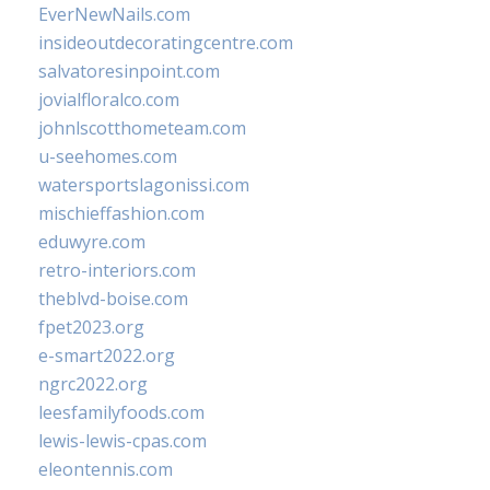
EverNewNails.com
insideoutdecoratingcentre.com
salvatoresinpoint.com
jovialfloralco.com
johnlscotthometeam.com
u-seehomes.com
watersportslagonissi.com
mischieffashion.com
eduwyre.com
retro-interiors.com
theblvd-boise.com
fpet2023.org
e-smart2022.org
ngrc2022.org
leesfamilyfoods.com
lewis-lewis-cpas.com
eleontennis.com