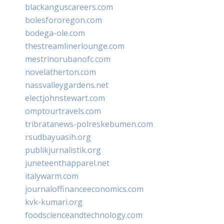
blackanguscareers.com
bolesfororegon.com
bodega-ole.com
thestreamlinerlounge.com
mestrinorubanofc.com
novelatherton.com
nassvalleygardens.net
electjohnstewart.com
omptourtravels.com
tribratanews-polreskebumen.com
rsudbayuasih.org
publikjurnalistik.org
juneteenthapparel.net
italywarm.com
journaloffinanceeconomics.com
kvk-kumari.org
foodscienceandtechnology.com