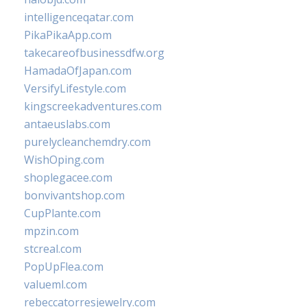
intelligenceqatar.com
PikaPikaApp.com
takecareofbusinessdfw.org
HamadaOfJapan.com
VersifyLifestyle.com
kingscreekadventures.com
antaeuslabs.com
purelycleanchemdry.com
WishOping.com
shoplegacee.com
bonvivantshop.com
CupPlante.com
mpzin.com
stcreal.com
PopUpFlea.com
valueml.com
rebeccatorresjewelry.com