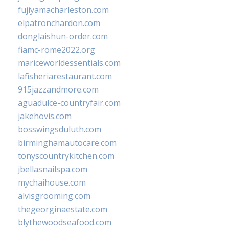
fujiyamacharleston.com
elpatronchardon.com
donglaishun-order.com
fiamc-rome2022.org
mariceworldessentials.com
lafisheriarestaurant.com
915jazzandmore.com
aguadulce-countryfair.com
jakehovis.com
bosswingsduluth.com
birminghamautocare.com
tonyscountrykitchen.com
jbellasnailspa.com
mychaihouse.com
alvisgrooming.com
thegeorginaestate.com
blythewoodseafood.com