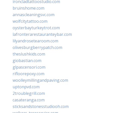
ironcladtattoostudio.com
bruinshome.com
annascleaningsvc.com
wolfcitytattoo.com
oysterbayturkeytrot.com
lafronterarestauranteybar.com
lilyandrosetearoom.com
olivesburgberrypatch.com
theslushkids.com
giobastian.com
glpascensori.com
rifloorepoxy.com
woolleymillingandpaving.com
uptonpvd.com
2troublegrill.com
casateranga.com
sticksandstonesstudiooh.com
walkers-treeservice.com