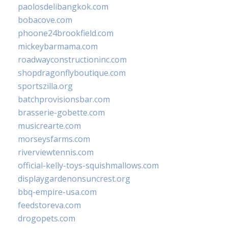
paolosdelibangkok.com
bobacove.com
phoone24brookfield.com
mickeybarmama.com
roadwayconstructioninc.com
shopdragonflyboutique.com
sportszilla.org
batchprovisionsbar.com
brasserie-gobette.com
musicrearte.com
morseysfarms.com
riverviewtennis.com
official-kelly-toys-squishmallows.com
displaygardenonsuncrest.org
bbq-empire-usa.com
feedstoreva.com
drogopets.com