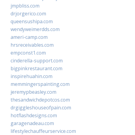
jmpbliss.com
drjorgerico.com
queensushipa.com
wendyweimerdds.com
ameri-camp.com
hrsreceivables.com
empconst1.com
cinderella-support.com
bigpinkrestaurant.com
inspirehuahin.com
memmingerspainting.com
jeremypbeasley.com
thesandwichdepotcos.com
drgiggleshouseofpain.com
hotflashdesigns.com
garagenadeau.com
lifestylechauffeurservice.com