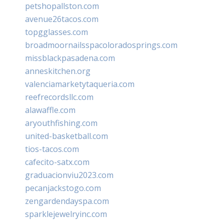
petshopallston.com
avenue26tacos.com
topgglasses.com
broadmoornailsspacoloradosprings.com
missblackpasadena.com
anneskitchen.org
valenciamarketytaqueria.com
reefrecordsllc.com
alawaffle.com
aryouthfishing.com
united-basketball.com
tios-tacos.com
cafecito-satx.com
graduacionviu2023.com
pecanjackstogo.com
zengardendayspa.com
sparklejewelryinc.com