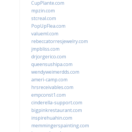
CupPlante.com
mpzin.com
stcreal.com
PopUpFlea.com
valueml.com
rebeccatorresjewelry.com
jmpbliss.com
drjorgerico.com
queensushipa.com
wendyweimerdds.com
ameri-camp.com
hrsreceivables.com
empconst1.com
cinderella-support.com
bigpinkrestaurant.com
inspirehuahin.com
memmingerspainting.com