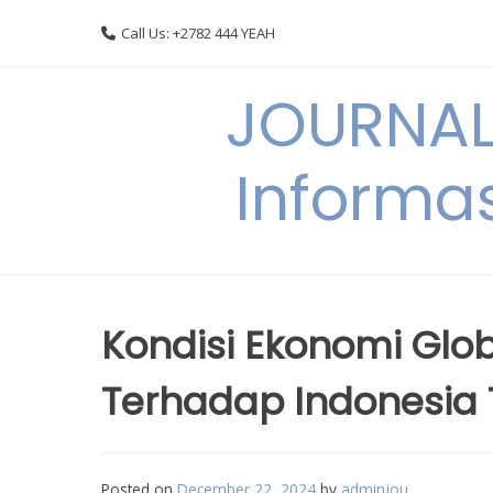
Skip
Call Us: +2782 444 YEAH
to
content
JOURNAL
Informas
Kondisi Ekonomi Gl
Terhadap Indonesia
Posted on
December 22, 2024
by
adminjou