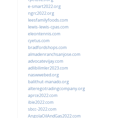
e-smart2022.org
ngrc2022.org
leesfamilyfoods.com
lewis-lewis-cpas.com
eleontennis.com
cyetus.com
bradfordshops.com
almadenranchsanjose.com
advocatevijay.com
adlibilimler2023.com
naswwebed.org
balithut-manado.org
alteregotradingcompany.org
aprce2022.com
ibie2022.com
sbcc-2022.com
AngolaOilAndGas2022.com