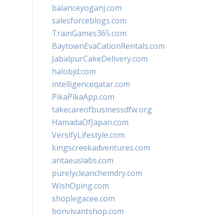
balanceyoganj.com
salesforceblogs.com
TrainGames365.com
BaytownEvaCationRentals.com
JabalpurCakeDelivery.com
halobjd.com
intelligenceqatar.com
PikaPikaApp.com
takecareofbusinessdfw.org
HamadaOfJapan.com
VersifyLifestyle.com
kingscreekadventures.com
antaeuslabs.com
purelycleanchemdry.com
WishOping.com
shoplegacee.com
bonvivantshop.com