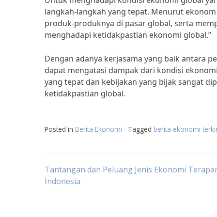
Untuk menghadapi kondisi ekonomi global yang
langkah-langkah yang tepat. Menurut ekonom s
produk-produknya di pasar global, serta mem
menghadapi ketidakpastian ekonomi global.”
Dengan adanya kerjasama yang baik antara pe
dapat mengatasi dampak dari kondisi ekonomi 
yang tepat dan kebijakan yang bijak sangat di
ketidakpastian global.
Posted in
Berita Ekonomi
Tagged
berita ekonomi terki
Post
Tantangan dan Peluang Jenis Ekonomi Terapan
Indonesia
navigation