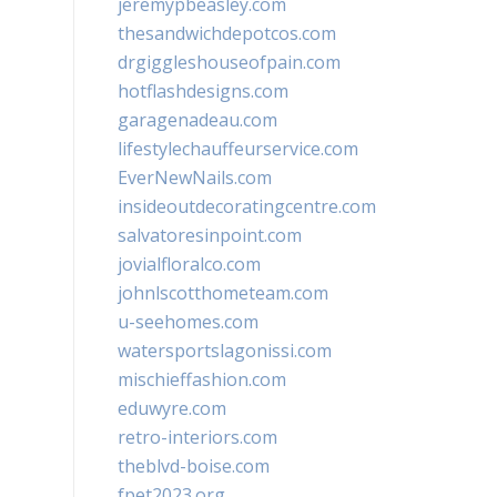
jeremypbeasley.com
thesandwichdepotcos.com
drgiggleshouseofpain.com
hotflashdesigns.com
garagenadeau.com
lifestylechauffeurservice.com
EverNewNails.com
insideoutdecoratingcentre.com
salvatoresinpoint.com
jovialfloralco.com
johnlscotthometeam.com
u-seehomes.com
watersportslagonissi.com
mischieffashion.com
eduwyre.com
retro-interiors.com
theblvd-boise.com
fpet2023.org