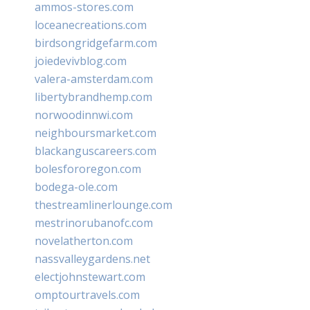
ammos-stores.com
loceanecreations.com
birdsongridgefarm.com
joiedevivblog.com
valera-amsterdam.com
libertybrandhemp.com
norwoodinnwi.com
neighboursmarket.com
blackanguscareers.com
bolesfororegon.com
bodega-ole.com
thestreamlinerlounge.com
mestrinorubanofc.com
novelatherton.com
nassvalleygardens.net
electjohnstewart.com
omptourtravels.com