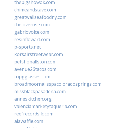
thebigshowok.com
chimeandstave.com
greatwallseafoodny.com
theloverose.com
gabriovoice.com
resinflowart.com
p-sports.net
korsairstreetwear.com
petshopallston.com
avenue26tacos.com
topgglasses.com
broadmoornailsspacoloradosprings.com
missblackpasadena.com
anneskitchen.org
valenciamarketytaqueria.com
reefrecordsllc.com
alawaffle.com