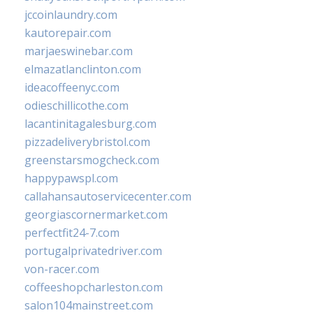
jccoinlaundry.com
kautorepair.com
marjaeswinebar.com
elmazatlanclinton.com
ideacoffeenyc.com
odieschillicothe.com
lacantinitagalesburg.com
pizzadeliverybristol.com
greenstarsmogcheck.com
happypawspl.com
callahansautoservicecenter.com
georgiascornermarket.com
perfectfit24-7.com
portugalprivatedriver.com
von-racer.com
coffeeshopcharleston.com
salon104mainstreet.com