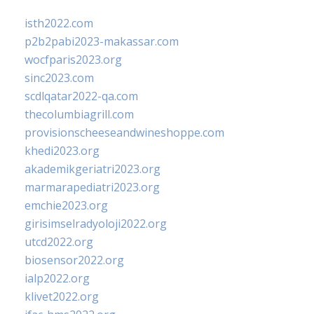
isth2022.com
p2b2pabi2023-makassar.com
wocfparis2023.org
sinc2023.com
scdlqatar2022-qa.com
thecolumbiagrill.com
provisionscheeseandwineshoppe.com
khedi2023.org
akademikgeriatri2023.org
marmarapediatri2023.org
emchie2023.org
girisimselradyoloji2022.org
utcd2022.org
biosensor2022.org
ialp2022.org
klivet2022.org