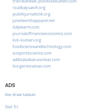
tribratanews-polreskebumen.com
rsudbayuasih.org
publikjurnalistik.org
juneteenthapparel.net
italywarm.com
journaloffinanceeconomics.com
kvk-kumari.org
foodscienceandtechnology.com
scisportsscience.com
addisababacuisineaz.com
burgerimcamas.com
ADS
live draw taiwan
Slot Tri