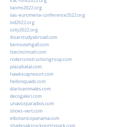
ifac-hms2022.org
taoms2022.org
iias-euromena-conference2022.org
ivd2022.org
csity2022.org
ibsarstudyabroad.com
bennusehgall.com
tsecincinnati.com
roderconstructiongroup.com
plazabatai.com
hawkscayresort.com
hellonquads.com
diarioanimales.com
decogaleri.com
unavozparadios.com
shoes-vert.com
elbotanicopanama.com
shadyoaksrockportrvpark.com