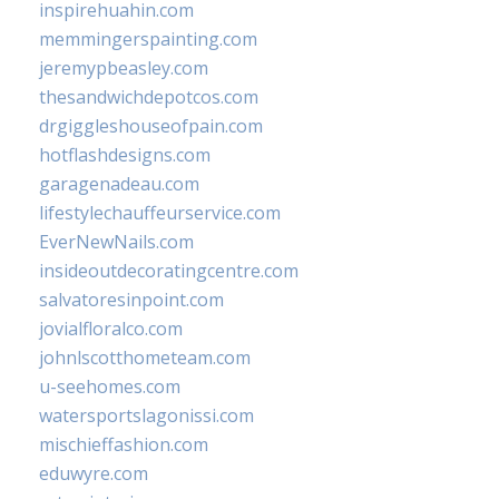
inspirehuahin.com
memmingerspainting.com
jeremypbeasley.com
thesandwichdepotcos.com
drgiggleshouseofpain.com
hotflashdesigns.com
garagenadeau.com
lifestylechauffeurservice.com
EverNewNails.com
insideoutdecoratingcentre.com
salvatoresinpoint.com
jovialfloralco.com
johnlscotthometeam.com
u-seehomes.com
watersportslagonissi.com
mischieffashion.com
eduwyre.com