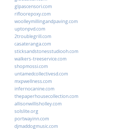
glpascensori.com
rifloorepoxy.com
woolleymillingandpaving.com
uptonpvd.com
2troublegrill.com
casateranga.com
sticksandstonesstudiooh.com
walkers-treeservice.com
shopmossi.com
untamedcollectivesd.com
mxpwellness.com
infernocanine.com
thepaperhousecollection.com
allisonwillisholley.com
solslite.org
portwayinn.com
djmaddogmusic.com