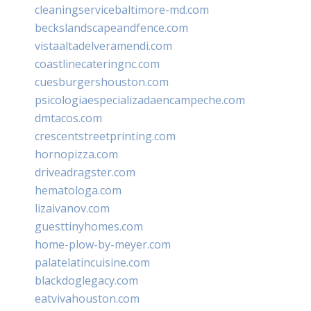
cleaningservicebaltimore-md.com
beckslandscapeandfence.com
vistaaltadelveramendi.com
coastlinecateringnc.com
cuesburgershouston.com
psicologiaespecializadaencampeche.com
dmtacos.com
crescentstreetprinting.com
hornopizza.com
driveadragster.com
hematologa.com
lizaivanov.com
guesttinyhomes.com
home-plow-by-meyer.com
palatelatincuisine.com
blackdoglegacy.com
eatvivahouston.com