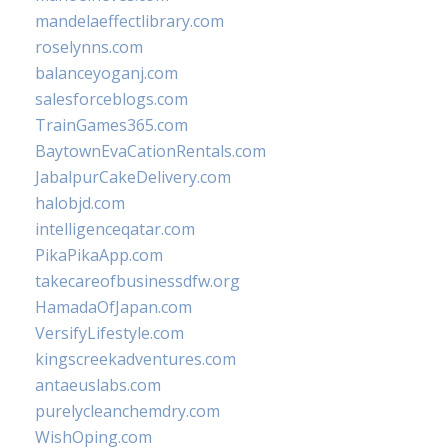
mandelaeffectlibrary.com
roselynns.com
balanceyoganj.com
salesforceblogs.com
TrainGames365.com
BaytownEvaCationRentals.com
JabalpurCakeDelivery.com
halobjd.com
intelligenceqatar.com
PikaPikaApp.com
takecareofbusinessdfw.org
HamadaOfJapan.com
VersifyLifestyle.com
kingscreekadventures.com
antaeuslabs.com
purelycleanchemdry.com
WishOping.com