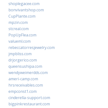
shoplegacee.com
bonvivantshop.com
CupPlante.com
mpzin.com
stcreal.com
PopUpFlea.com
valueml.com
rebeccatorresjewelry.com
jmpbliss.com
drjorgerico.com
queensushipa.com
wendyweimerdds.com
ameri-camp.com
hrsreceivables.com
empconst1.com
cinderella-support.com
bigpinkrestaurant.com