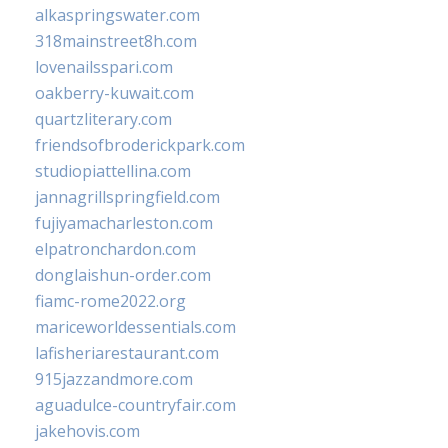
alkaspringswater.com
318mainstreet8h.com
lovenailsspari.com
oakberry-kuwait.com
quartzliterary.com
friendsofbroderickpark.com
studiopiattellina.com
jannagrillspringfield.com
fujiyamacharleston.com
elpatronchardon.com
donglaishun-order.com
fiamc-rome2022.org
mariceworldessentials.com
lafisheriarestaurant.com
915jazzandmore.com
aguadulce-countryfair.com
jakehovis.com