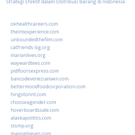
Strategi Efektif dalam Distribusi Barang di Indonesia
okhealthcareers.com
theintexperience.com
unboundedthefilm.com
catfriends-bg.org
marianlives.org
waywardtees.com
pidfloorsexpress.com
bancodevenezuelaen.com
bettermoodfoodcorporation.com
hingstonnt.com
chooseagender.com
hoverboardssale.com
alaskapolitics.com
stsmp.org
manoelneves.com