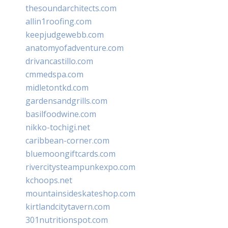
thesoundarchitects.com
allin1roofing.com
keepjudgewebb.com
anatomyofadventure.com
drivancastillo.com
cmmedspa.com
midletontkd.com
gardensandgrills.com
basilfoodwine.com
nikko-tochigi.net
caribbean-corner.com
bluemoongiftcards.com
rivercitysteampunkexpo.com
kchoops.net
mountainsideskateshop.com
kirtlandcitytavern.com
301nutritionspot.com