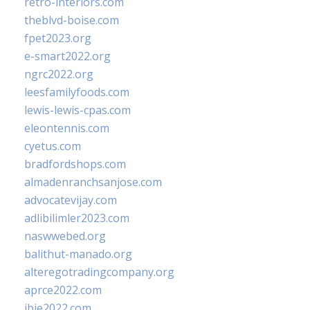
retro-interiors.com
theblvd-boise.com
fpet2023.org
e-smart2022.org
ngrc2022.org
leesfamilyfoods.com
lewis-lewis-cpas.com
eleontennis.com
cyetus.com
bradfordshops.com
almadenranchsanjose.com
advocatevijay.com
adlibilimler2023.com
naswwebed.org
balithut-manado.org
alteregotradingcompany.org
aprce2022.com
ibie2022.com