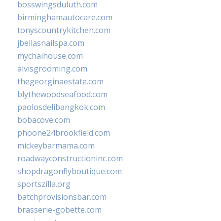
bosswingsduluth.com
birminghamautocare.com
tonyscountrykitchen.com
jbellasnailspa.com
mychaihouse.com
alvisgrooming.com
thegeorginaestate.com
blythewoodseafood.com
paolosdelibangkok.com
bobacove.com
phoone24brookfield.com
mickeybarmama.com
roadwayconstructioninc.com
shopdragonflyboutique.com
sportszilla.org
batchprovisionsbar.com
brasserie-gobette.com