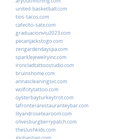
aryouthfishing.com
united-basketball.com
tios-tacos.com
cafecito-satx.com
graduacionviu2023.com
pecanjackstogo.com
zengardendayspa.com
sparklejewelryinc.com
ironcladtattoostudio.com
bruinshome.com
annascleaningsvc.com
wolfcitytattoo.com
oysterbayturkeytrot.com
lafronterarestauranteybar.com
lilyandrosetearoom.com
olivesburgberrypatch.com
theslushkids.com
giobastian.com