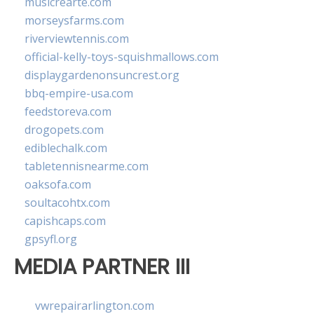
musicrearte.com
morseysfarms.com
riverviewtennis.com
official-kelly-toys-squishmallows.com
displaygardenonsuncrest.org
bbq-empire-usa.com
feedstoreva.com
drogopets.com
ediblechalk.com
tabletennisnearme.com
oaksofa.com
soultacohtx.com
capishcaps.com
gpsyfl.org
MEDIA PARTNER III
vwrepairarlington.com