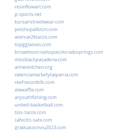
resinflowart.com
p-sports.net
korsairstreetwear.com
petshopallston.com
avenue26tacos.com
topgglasses.com
broadmoornailsspacoloradosprings.com
missblackpasadena.com
anneskitchen.org
valenciamarketytaqueria.com
reefrecordsllc.com
alawaffle.com
aryouthfishing.com
united-basketball.com
tios-tacos.com
cafecito-satx.com
graduacionviu2023.com