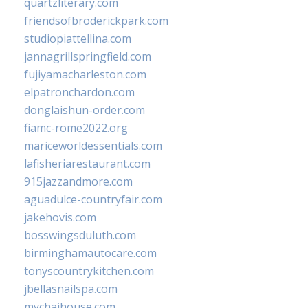
quartzliterary.com
friendsofbroderickpark.com
studiopiattellina.com
jannagrillspringfield.com
fujiyamacharleston.com
elpatronchardon.com
donglaishun-order.com
fiamc-rome2022.org
mariceworldessentials.com
lafisheriarestaurant.com
915jazzandmore.com
aguadulce-countryfair.com
jakehovis.com
bosswingsduluth.com
birminghamautocare.com
tonyscountrykitchen.com
jbellasnailspa.com
mychaihouse.com