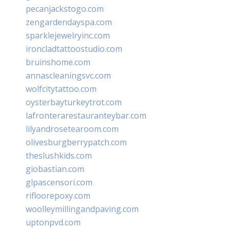
pecanjackstogo.com
zengardendayspa.com
sparklejewelryinc.com
ironcladtattoostudio.com
bruinshome.com
annascleaningsvc.com
wolfcitytattoo.com
oysterbayturkeytrot.com
lafronterarestauranteybar.com
lilyandrosetearoom.com
olivesburgberrypatch.com
theslushkids.com
giobastian.com
glpascensori.com
rifloorepoxy.com
woolleymillingandpaving.com
uptonpvd.com