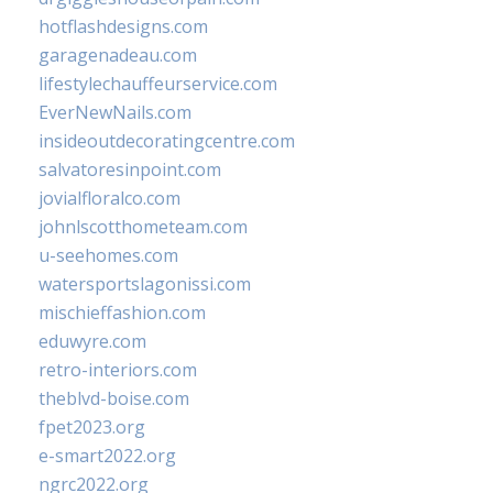
hotflashdesigns.com
garagenadeau.com
lifestylechauffeurservice.com
EverNewNails.com
insideoutdecoratingcentre.com
salvatoresinpoint.com
jovialfloralco.com
johnlscotthometeam.com
u-seehomes.com
watersportslagonissi.com
mischieffashion.com
eduwyre.com
retro-interiors.com
theblvd-boise.com
fpet2023.org
e-smart2022.org
ngrc2022.org