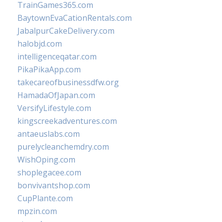
TrainGames365.com
BaytownEvaCationRentals.com
JabalpurCakeDelivery.com
halobjd.com
intelligenceqatar.com
PikaPikaApp.com
takecareofbusinessdfw.org
HamadaOfJapan.com
VersifyLifestyle.com
kingscreekadventures.com
antaeuslabs.com
purelycleanchemdry.com
WishOping.com
shoplegacee.com
bonvivantshop.com
CupPlante.com
mpzin.com