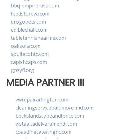
bbq-empire-usa.com
feedstoreva.com
drogopets.com
ediblechalk.com
tabletennisnearme.com
oaksofa.com
soultacohtx.com
capishcaps.com
gpsyfl.org
MEDIA PARTNER III
vwrepairarlington.com
cleaningservicebaltimore-md.com
beckslandscapeandfence.com
vistaaltadelveramendi.com
coastlinecateringnc.com