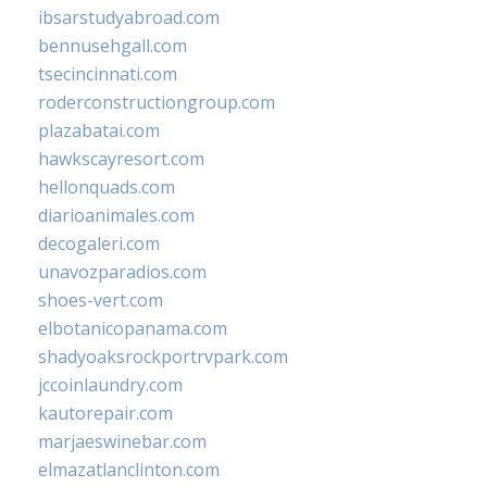
ibsarstudyabroad.com
bennusehgall.com
tsecincinnati.com
roderconstructiongroup.com
plazabatai.com
hawkscayresort.com
hellonquads.com
diarioanimales.com
decogaleri.com
unavozparadios.com
shoes-vert.com
elbotanicopanama.com
shadyoaksrockportrvpark.com
jccoinlaundry.com
kautorepair.com
marjaeswinebar.com
elmazatlanclinton.com