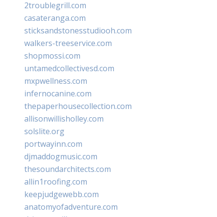
2troublegrill.com
casateranga.com
sticksandstonesstudiooh.com
walkers-treeservice.com
shopmossi.com
untamedcollectivesd.com
mxpwellness.com
infernocanine.com
thepaperhousecollection.com
allisonwillisholley.com
solslite.org
portwayinn.com
djmaddogmusic.com
thesoundarchitects.com
allin1roofing.com
keepjudgewebb.com
anatomyofadventure.com