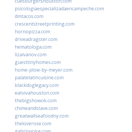
cuesburgershouston.com
psicologiaespecializadaencampeche.com
dmtacos.com
crescentstreetprinting.com
hornopizza.com
driveadragster.com
hematologa.com
lizaivanov.com
guesttinyhomes.com
home-plow-by-meyer.com
palatelatincuisine.com
blackdoglegacy.com
eatvivahouston.com
thebigshowok.com
chimeandstave.com
greatwallseafoodny.com
theloverose.com
gabriovoice.com