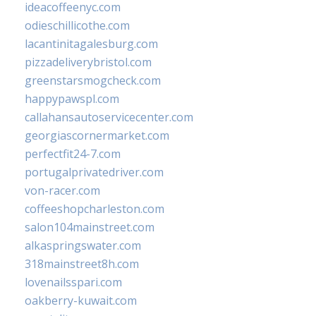
ideacoffeenyc.com
odieschillicothe.com
lacantinitagalesburg.com
pizzadeliverybristol.com
greenstarsmogcheck.com
happypawspl.com
callahansautoservicecenter.com
georgiascornermarket.com
perfectfit24-7.com
portugalprivatedriver.com
von-racer.com
coffeeshopcharleston.com
salon104mainstreet.com
alkaspringswater.com
318mainstreet8h.com
lovenailsspari.com
oakberry-kuwait.com