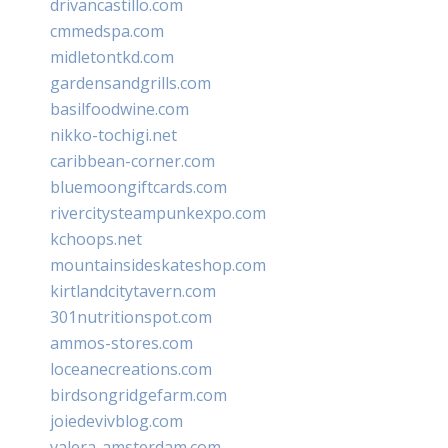
drivancastillo.com
cmmedspa.com
midletontkd.com
gardensandgrills.com
basilfoodwine.com
nikko-tochigi.net
caribbean-corner.com
bluemoongiftcards.com
rivercitysteampunkexpo.com
kchoops.net
mountainsideskateshop.com
kirtlandcitytavern.com
301nutritionspot.com
ammos-stores.com
loceanecreations.com
birdsongridgefarm.com
joiedevivblog.com
valera-amsterdam.com