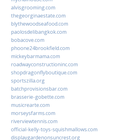
alvisgrooming.com
thegeorginaestate.com
blythewoodseafood.com
paolosdelibangkok.com
bobacove.com
phoone24brookfield.com
mickeybarmama.com
roadwayconstructioninc.com
shopdragonflyboutique.com
sportszilla.org
batchprovisionsbar.com
brasserie-gobette.com
musicrearte.com
morseysfarms.com
riverviewtennis.com
official-kelly-toys-squishmallows.com
displaygardenonsuncrest.org