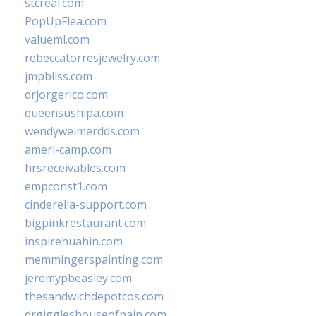
stcreal.com
PopUpFlea.com
valueml.com
rebeccatorresjewelry.com
jmpbliss.com
drjorgerico.com
queensushipa.com
wendyweimerdds.com
ameri-camp.com
hrsreceivables.com
empconst1.com
cinderella-support.com
bigpinkrestaurant.com
inspirehuahin.com
memmingerspainting.com
jeremypbeasley.com
thesandwichdepotcos.com
drgiggleshouseofpain.com