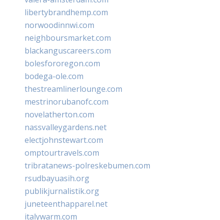
libertybrandhemp.com
norwoodinnwi.com
neighboursmarket.com
blackanguscareers.com
bolesfororegon.com
bodega-ole.com
thestreamlinerlounge.com
mestrinorubanofc.com
novelatherton.com
nassvalleygardens.net
electjohnstewart.com
omptourtravels.com
tribratanews-polreskebumen.com
rsudbayuasih.org
publikjurnalistik.org
juneteenthapparel.net
italywarm.com