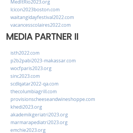
MedItRio2023.org
lcicon2023boston.com
waitangidayfestival2022.com
vacancesscolaires2022.com
MEDIA PARTNER II
isth2022.com
p2b2pabi2023-makassar.com
wocfparis2023.org
sinc2023.com
scdlqatar2022-qa.com
thecolumbiagrill.com
provisionscheeseandwineshoppe.com
khedi2023.org
akademikgeriatri2023.org
marmarapediatri2023.org
emchie2023.org