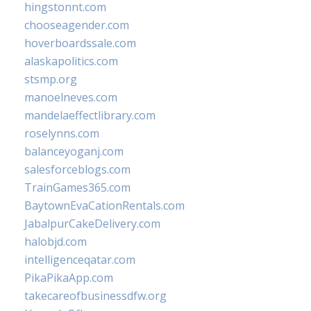
hingstonnt.com
chooseagender.com
hoverboardssale.com
alaskapolitics.com
stsmp.org
manoelneves.com
mandelaeffectlibrary.com
roselynns.com
balanceyoganj.com
salesforceblogs.com
TrainGames365.com
BaytownEvaCationRentals.com
JabalpurCakeDelivery.com
halobjd.com
intelligenceqatar.com
PikaPikaApp.com
takecareofbusinessdfw.org