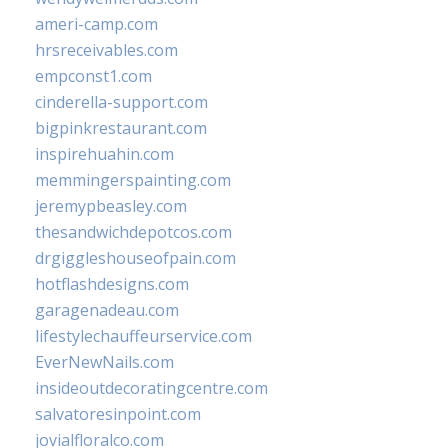
ameri-camp.com
hrsreceivables.com
empconst1.com
cinderella-support.com
bigpinkrestaurant.com
inspirehuahin.com
memmingerspainting.com
jeremypbeasley.com
thesandwichdepotcos.com
drgiggleshouseofpain.com
hotflashdesigns.com
garagenadeau.com
lifestylechauffeurservice.com
EverNewNails.com
insideoutdecoratingcentre.com
salvatoresinpoint.com
jovialfloralco.com