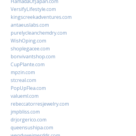
HamadaOfJapan.com
VersifyLifestyle.com
kingscreekadventures.com
antaeuslabs.com
purelycleanchemdry.com
WishOping.com
shoplegacee.com
bonvivantshop.com
CupPlante.com
mpzin.com
stcreal.com
PopUpFlea.com
valueml.com
rebeccatorresjewelry.com
jmpbliss.com
drjorgerico.com
queensushipa.com
wendyweimerdds.com