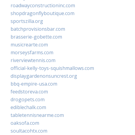
roadwayconstructioninc.com
shopdragonflyboutique.com
sportszilla.org
batchprovisionsbar.com
brasserie-gobette.com
musicrearte.com
morseysfarms.com
riverviewtennis.com
official-kelly-toys-squishmallows.com
displaygardenonsuncrest.org
bbq-empire-usa.com
feedstoreva.com
drogopets.com
ediblechalk.com
tabletennisnearme.com
oaksofa.com
soultacohtx.com