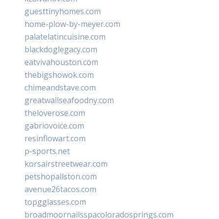
guesttinyhomes.com
home-plow-by-meyer.com
palatelatincuisine.com
blackdoglegacy.com
eatvivahouston.com
thebigshowok.com
chimeandstave.com
greatwallseafoodny.com
theloverose.com
gabriovoice.com
resinflowart.com
p-sports.net
korsairstreetwear.com
petshopallston.com
avenue26tacos.com
topgglasses.com
broadmoornailsspacoloradosprings.com