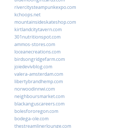
rivercitysteampunkexpo.com
kchoops.net
mountainsideskateshop.com
kirtlandcitytavern.com
301nutritionspot.com
ammos-stores.com
loceanecreations.com
birdsongridgefarm.com
joiedevivblog.com
valera-amsterdam.com
libertybrandhemp.com
norwoodinnwi.com
neighboursmarket.com
blackanguscareers.com
bolesfororegon.com
bodega-ole.com
thestreamlinerlounge.com