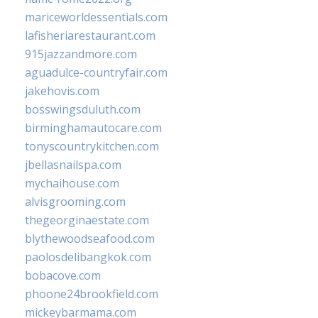
mariceworldessentials.com
lafisheriarestaurant.com
915jazzandmore.com
aguadulce-countryfair.com
jakehovis.com
bosswingsduluth.com
birminghamautocare.com
tonyscountrykitchen.com
jbellasnailspa.com
mychaihouse.com
alvisgrooming.com
thegeorginaestate.com
blythewoodseafood.com
paolosdelibangkok.com
bobacove.com
phoone24brookfield.com
mickeybarmama.com