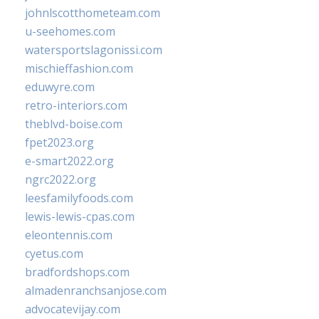
johnlscotthometeam.com
u-seehomes.com
watersportslagonissi.com
mischieffashion.com
eduwyre.com
retro-interiors.com
theblvd-boise.com
fpet2023.org
e-smart2022.org
ngrc2022.org
leesfamilyfoods.com
lewis-lewis-cpas.com
eleontennis.com
cyetus.com
bradfordshops.com
almadenranchsanjose.com
advocatevijay.com