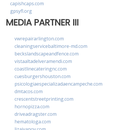
capishcaps.com
gpsyfl.org
MEDIA PARTNER III
vwrepairarlington.com
cleaningservicebaltimore-md.com
beckslandscapeandfence.com
vistaaltadelveramendi.com
coastlinecateringnc.com
cuesburgershouston.com
psicologiaespecializadaencampeche.com
dmtacos.com
crescentstreetprinting.com
hornopizza.com
driveadragster.com
hematologa.com
lizaivanov.com