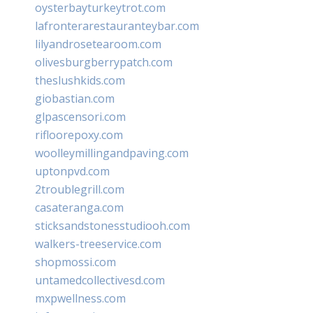
oysterbayturkeytrot.com
lafronterarestauranteybar.com
lilyandrosetearoom.com
olivesburgberrypatch.com
theslushkids.com
giobastian.com
glpascensori.com
rifloorepoxy.com
woolleymillingandpaving.com
uptonpvd.com
2troublegrill.com
casateranga.com
sticksandstonesstudiooh.com
walkers-treeservice.com
shopmossi.com
untamedcollectivesd.com
mxpwellness.com