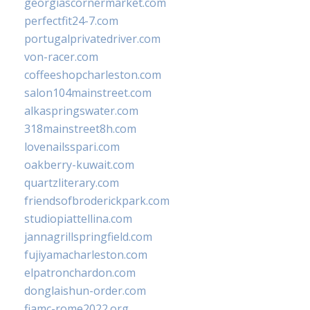
georgiascornermarket.com
perfectfit24-7.com
portugalprivatedriver.com
von-racer.com
coffeeshopcharleston.com
salon104mainstreet.com
alkaspringswater.com
318mainstreet8h.com
lovenailsspari.com
oakberry-kuwait.com
quartzliterary.com
friendsofbroderickpark.com
studiopiattellina.com
jannagrillspringfield.com
fujiyamacharleston.com
elpatronchardon.com
donglaishun-order.com
fiamc-rome2022.org