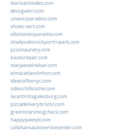
diarioanimales.com
decogaleri.com
unavozparadios.com
shoes-vert.com
elbotanicopanama.com
shadyoaksrockportrvpark.com
jccoinlaundry.com
kautorepair.com
marjaeswinebar.com
elmazatlanclinton.com
ideacoffeenyc.com
odieschillicothe.com
lacantinitagalesburg.com
pizzadeliverybristol.com
greenstarsmogcheck.com
happypawspl.com
callahansautoservicecenter.com