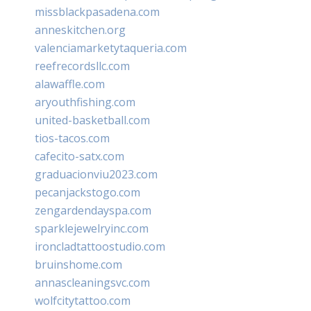
missblackpasadena.com
anneskitchen.org
valenciamarketytaqueria.com
reefrecordsllc.com
alawaffle.com
aryouthfishing.com
united-basketball.com
tios-tacos.com
cafecito-satx.com
graduacionviu2023.com
pecanjackstogo.com
zengardendayspa.com
sparklejewelryinc.com
ironcladtattoostudio.com
bruinshome.com
annascleaningsvc.com
wolfcitytattoo.com