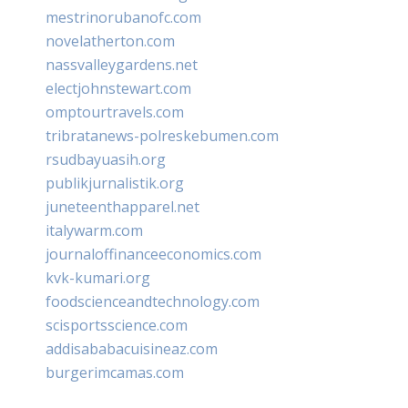
mestrinorubanofc.com
novelatherton.com
nassvalleygardens.net
electjohnstewart.com
omptourtravels.com
tribratanews-polreskebumen.com
rsudbayuasih.org
publikjurnalistik.org
juneteenthapparel.net
italywarm.com
journaloffinanceeconomics.com
kvk-kumari.org
foodscienceandtechnology.com
scisportsscience.com
addisababacuisineaz.com
burgerimcamas.com