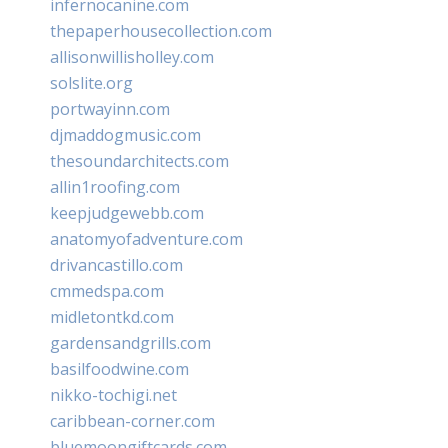
infernocanine.com
thepaperhousecollection.com
allisonwillisholley.com
solslite.org
portwayinn.com
djmaddogmusic.com
thesoundarchitects.com
allin1roofing.com
keepjudgewebb.com
anatomyofadventure.com
drivancastillo.com
cmmedspa.com
midletontkd.com
gardensandgrills.com
basilfoodwine.com
nikko-tochigi.net
caribbean-corner.com
bluemoongiftcards.com