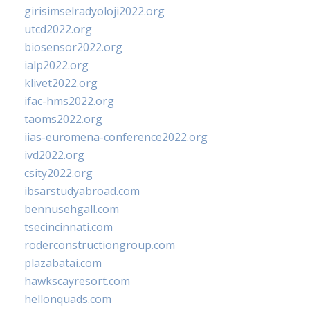
girisimselradyoloji2022.org
utcd2022.org
biosensor2022.org
ialp2022.org
klivet2022.org
ifac-hms2022.org
taoms2022.org
iias-euromena-conference2022.org
ivd2022.org
csity2022.org
ibsarstudyabroad.com
bennusehgall.com
tsecincinnati.com
roderconstructiongroup.com
plazabatai.com
hawkscayresort.com
hellonquads.com