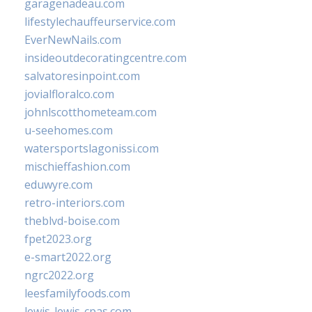
garagenadeau.com
lifestylechauffeurservice.com
EverNewNails.com
insideoutdecoratingcentre.com
salvatoresinpoint.com
jovialfloralco.com
johnlscotthometeam.com
u-seehomes.com
watersportslagonissi.com
mischieffashion.com
eduwyre.com
retro-interiors.com
theblvd-boise.com
fpet2023.org
e-smart2022.org
ngrc2022.org
leesfamilyfoods.com
lewis-lewis-cpas.com