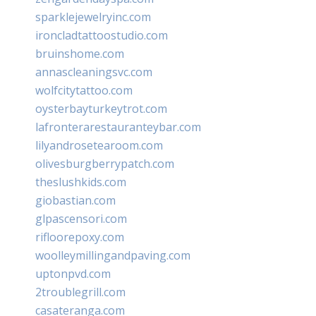
sparklejewelryinc.com
ironcladtattoostudio.com
bruinshome.com
annascleaningsvc.com
wolfcitytattoo.com
oysterbayturkeytrot.com
lafronterarestauranteybar.com
lilyandrosetearoom.com
olivesburgberrypatch.com
theslushkids.com
giobastian.com
glpascensori.com
rifloorepoxy.com
woolleymillingandpaving.com
uptonpvd.com
2troublegrill.com
casateranga.com