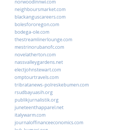
norwoodinnwi.com
neighboursmarket.com
blackanguscareers.com
bolesfororegon.com
bodega-ole.com
thestreamlinerlounge.com
mestrinorubanofc.com
novelatherton.com
nassvalleygardens.net
electjohnstewart.com
omptourtravels.com
tribratanews-polreskebumen.com
rsudbayuasih.org
publikjurnalistik.org
juneteenthapparel.net
italywarm.com
journaloffinanceeconomics.com
kvk-kumari.org