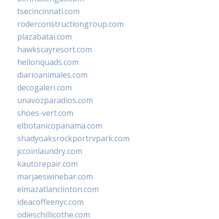
tsecincinnati.com
roderconstructiongroup.com
plazabatai.com
hawkscayresort.com
hellonquads.com
diarioanimales.com
decogaleri.com
unavozparadios.com
shoes-vert.com
elbotanicopanama.com
shadyoaksrockportrvpark.com
jccoinlaundry.com
kautorepair.com
marjaeswinebar.com
elmazatlanclinton.com
ideacoffeenyc.com
odieschillicothe.com