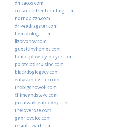
dmtacos.com
crescentstreetprinting.com
hornopizza.com
driveadragster.com
hematologa.com
lizaivanov.com
guesttinyhomes.com
home-plow-by-meyer.com
palatelatincuisine.com
blackdoglegacy.com
eatvivahouston.com
thebigshowok.com
chimeandstave.com
greatwallseafoodny.com
theloverose.com
gabriovoice.com
resinflowart.com