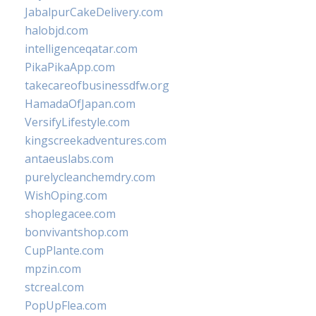
JabalpurCakeDelivery.com
halobjd.com
intelligenceqatar.com
PikaPikaApp.com
takecareofbusinessdfw.org
HamadaOfJapan.com
VersifyLifestyle.com
kingscreekadventures.com
antaeuslabs.com
purelycleanchemdry.com
WishOping.com
shoplegacee.com
bonvivantshop.com
CupPlante.com
mpzin.com
stcreal.com
PopUpFlea.com