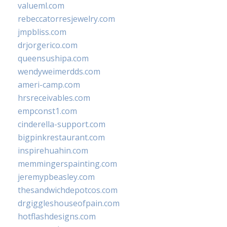
valueml.com
rebeccatorresjewelry.com
jmpbliss.com
drjorgerico.com
queensushipa.com
wendyweimerdds.com
ameri-camp.com
hrsreceivables.com
empconst1.com
cinderella-support.com
bigpinkrestaurant.com
inspirehuahin.com
memmingerspainting.com
jeremypbeasley.com
thesandwichdepotcos.com
drgiggleshouseofpain.com
hotflashdesigns.com