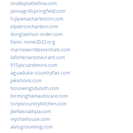
studiopiattellina.com
jannagrillspringfield.com
fujiyamacharleston.com
elpatronchardon.com
donglaishun-order.com
fiamc-rome2022.org
mariceworldessentials.com
lafisheriarestaurant.com
915jazzandmore.com
aguadulce-countryfair.com
jakehovis.com
bosswingsduluth.com
birminghamautocare.com
tonyscountrykitchen.com
jbellasnailspa.com
mychaihouse.com
alvisgrooming.com