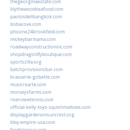
thegeorginaestate.com
blythewoodseafood.com
paolosdelibangkok.com
bobacove.com
phoone24brookfield.com
mickeybarmama.com
roadwayconstructioninc.com
shopdragonflyboutique.com
sportszilla.org
batchprovisionsbar.com
brasserie-gobette.com
musicrearte.com
morseysfarms.com
riverviewtennis.com
official-kelly-toys-squishmallows.com
displaygardenonsuncrest.org
bbq-empire-usa.com
feedstoreva.com