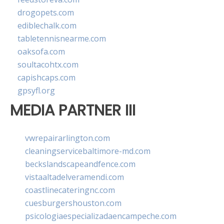
drogopets.com
ediblechalk.com
tabletennisnearme.com
oaksofa.com
soultacohtx.com
capishcaps.com
gpsyfl.org
MEDIA PARTNER III
vwrepairarlington.com
cleaningservicebaltimore-md.com
beckslandscapeandfence.com
vistaaltadelveramendi.com
coastlinecateringnc.com
cuesburgershouston.com
psicologiaespecializadaencampeche.com