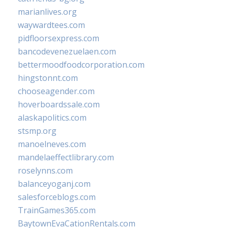
marianlives.org
waywardtees.com
pidfloorsexpress.com
bancodevenezuelaen.com
bettermoodfoodcorporation.com
hingstonnt.com
chooseagender.com
hoverboardssale.com
alaskapolitics.com
stsmp.org
manoelneves.com
mandelaeffectlibrary.com
roselynns.com
balanceyoganj.com
salesforceblogs.com
TrainGames365.com
BaytownEvaCationRentals.com