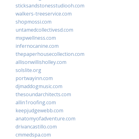
sticksandstonesstudiooh.com
walkers-treeservice.com
shopmossi.com
untamedcollectivesd.com
mxpwellness.com
infernocanine.com
thepaperhousecollection.com
allisonwillisholley.com
solslite.org
portwayinn.com
djmaddogmusic.com
thesoundarchitects.com
allin1roofing.com
keepjudgewebb.com
anatomyofadventure.com
drivancastillo.com
cmmedspa.com