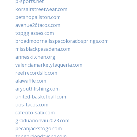
p-sports.net
korsairstreetwear.com
petshopallston.com
avenue26tacos.com
topgglasses.com
broadmoornailsspacoloradosprings.com
missblackpasadena.com
anneskitchen.org
valenciamarketytaqueria.com
reefrecordsllc.com
alawaffle.com
aryouthfishing.com
united-basketball.com
tios-tacos.com
cafecito-satx.com
graduacionviu2023.com
pecanjackstogo.com
zengardendayspa.com