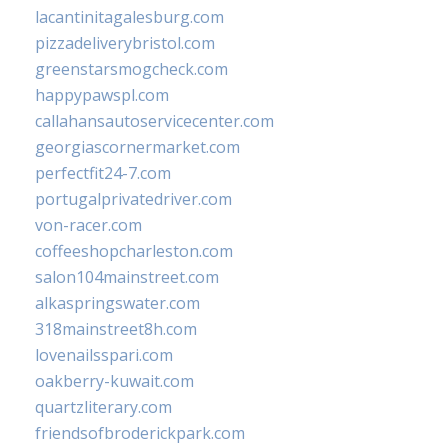
lacantinitagalesburg.com
pizzadeliverybristol.com
greenstarsmogcheck.com
happypawspl.com
callahansautoservicecenter.com
georgiascornermarket.com
perfectfit24-7.com
portugalprivatedriver.com
von-racer.com
coffeeshopcharleston.com
salon104mainstreet.com
alkaspringswater.com
318mainstreet8h.com
lovenailsspari.com
oakberry-kuwait.com
quartzliterary.com
friendsofbroderickpark.com