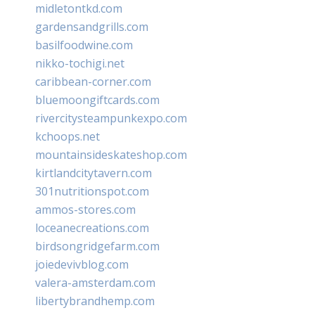
midletontkd.com
gardensandgrills.com
basilfoodwine.com
nikko-tochigi.net
caribbean-corner.com
bluemoongiftcards.com
rivercitysteampunkexpo.com
kchoops.net
mountainsideskateshop.com
kirtlandcitytavern.com
301nutritionspot.com
ammos-stores.com
loceanecreations.com
birdsongridgefarm.com
joiedevivblog.com
valera-amsterdam.com
libertybrandhemp.com