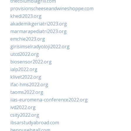
thecolumbiagrill.com
provisionscheeseandwineshoppe.com
khedi2023.org
akademikgeriatri2023.org
marmarapediatri2023.org
emchie2023.org
girisimselradyoloji2022.org
utcd2022.org
biosensor2022.org
ialp2022.org
klivet2022.org
ifac-hms2022.org
taoms2022.org
iias-euromena-conference2022.org
ivd2022.org
csity2022.org
ibsarstudyabroad.com
bennusehgall.com