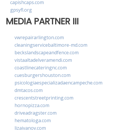
capishcaps.com
gpsyfl.org
MEDIA PARTNER III
vwrepairarlington.com
cleaningservicebaltimore-md.com
beckslandscapeandfence.com
vistaaltadelveramendi.com
coastlinecateringnc.com
cuesburgershouston.com
psicologiaespecializadaencampeche.com
dmtacos.com
crescentstreetprinting.com
hornopizza.com
driveadragster.com
hematologa.com
lizaivanov.com