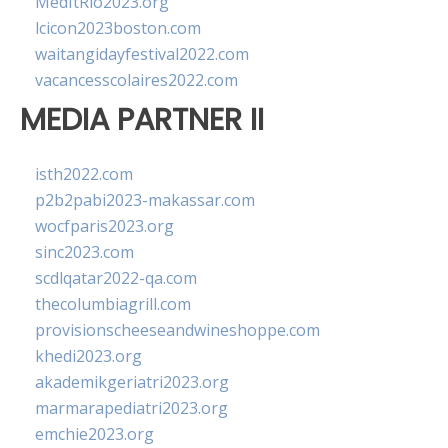
MedItRio2023.org
lcicon2023boston.com
waitangidayfestival2022.com
vacancesscolaires2022.com
MEDIA PARTNER II
isth2022.com
p2b2pabi2023-makassar.com
wocfparis2023.org
sinc2023.com
scdlqatar2022-qa.com
thecolumbiagrill.com
provisionscheeseandwineshoppe.com
khedi2023.org
akademikgeriatri2023.org
marmarapediatri2023.org
emchie2023.org