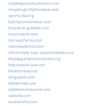
roadwayconstructioninc.com
shopdragonflyboutique.com
sportszilla.org
batchprovisionsbar.com
brasserie-gobette.com
musicrearte.com
morseysfarms.com
riverviewtennis.com
official-kelly-toys-squishmallows.com
displaygardenonsuncrest.org
bbq-empire-usa.com
feedstoreva.com
drogopets.com
ediblechalk.com
tabletennisnearme.com
oaksofa.com
soultacohtx.com