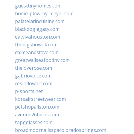
guesttinyhomes.com
home-plow-by-meyer.com
palatelatincuisine.com
blackdoglegacy.com
eatvivahouston.com
thebigshowok.com
chimeandstave.com
greatwallseafoodny.com
theloverose.com
gabriovoice.com
resinflowart.com
p-sports.net
korsairstreetwear.com
petshopallston.com
avenue26tacos.com
topgglasses.com
broadmoornailsspacoloradosprings.com