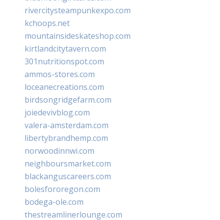
rivercitysteampunkexpo.com
kchoops.net
mountainsideskateshop.com
kirtlandcitytavern.com
301nutritionspot.com
ammos-stores.com
loceanecreations.com
birdsongridgefarm.com
joiedevivblog.com
valera-amsterdam.com
libertybrandhemp.com
norwoodinnwi.com
neighboursmarket.com
blackanguscareers.com
bolesfororegon.com
bodega-ole.com
thestreamlinerlounge.com