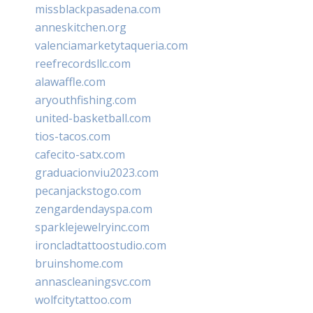
missblackpasadena.com
anneskitchen.org
valenciamarketytaqueria.com
reefrecordsllc.com
alawaffle.com
aryouthfishing.com
united-basketball.com
tios-tacos.com
cafecito-satx.com
graduacionviu2023.com
pecanjackstogo.com
zengardendayspa.com
sparklejewelryinc.com
ironcladtattoostudio.com
bruinshome.com
annascleaningsvc.com
wolfcitytattoo.com