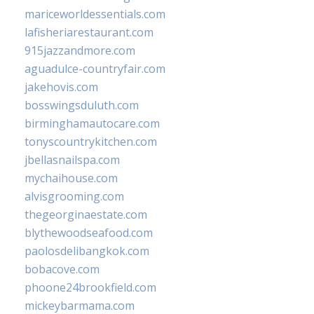
mariceworldessentials.com
lafisheriarestaurant.com
915jazzandmore.com
aguadulce-countryfair.com
jakehovis.com
bosswingsduluth.com
birminghamautocare.com
tonyscountrykitchen.com
jbellasnailspa.com
mychaihouse.com
alvisgrooming.com
thegeorginaestate.com
blythewoodseafood.com
paolosdelibangkok.com
bobacove.com
phoone24brookfield.com
mickeybarmama.com