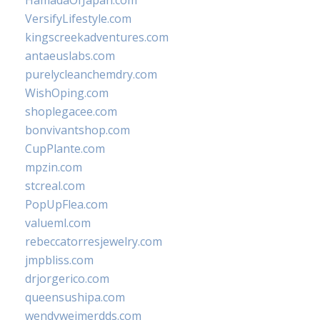
HamadaOfJapan.com
VersifyLifestyle.com
kingscreekadventures.com
antaeuslabs.com
purelycleanchemdry.com
WishOping.com
shoplegacee.com
bonvivantshop.com
CupPlante.com
mpzin.com
stcreal.com
PopUpFlea.com
valueml.com
rebeccatorresjewelry.com
jmpbliss.com
drjorgerico.com
queensushipa.com
wendyweimerdds.com