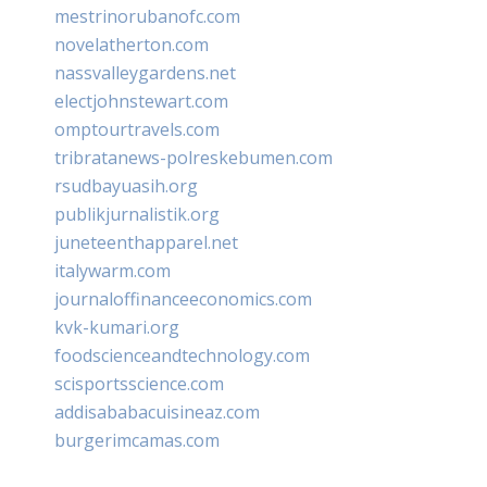
mestrinorubanofc.com
novelatherton.com
nassvalleygardens.net
electjohnstewart.com
omptourtravels.com
tribratanews-polreskebumen.com
rsudbayuasih.org
publikjurnalistik.org
juneteenthapparel.net
italywarm.com
journaloffinanceeconomics.com
kvk-kumari.org
foodscienceandtechnology.com
scisportsscience.com
addisababacuisineaz.com
burgerimcamas.com