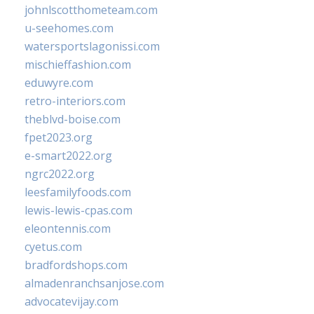
johnlscotthometeam.com
u-seehomes.com
watersportslagonissi.com
mischieffashion.com
eduwyre.com
retro-interiors.com
theblvd-boise.com
fpet2023.org
e-smart2022.org
ngrc2022.org
leesfamilyfoods.com
lewis-lewis-cpas.com
eleontennis.com
cyetus.com
bradfordshops.com
almadenranchsanjose.com
advocatevijay.com