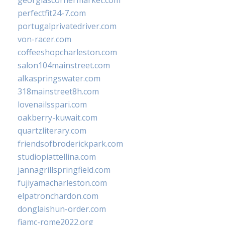
georgiascornermarket.com
perfectfit24-7.com
portugalprivatedriver.com
von-racer.com
coffeeshopcharleston.com
salon104mainstreet.com
alkaspringswater.com
318mainstreet8h.com
lovenailsspari.com
oakberry-kuwait.com
quartzliterary.com
friendsofbroderickpark.com
studiopiattellina.com
jannagrillspringfield.com
fujiyamacharleston.com
elpatronchardon.com
donglaishun-order.com
fiamc-rome2022.org