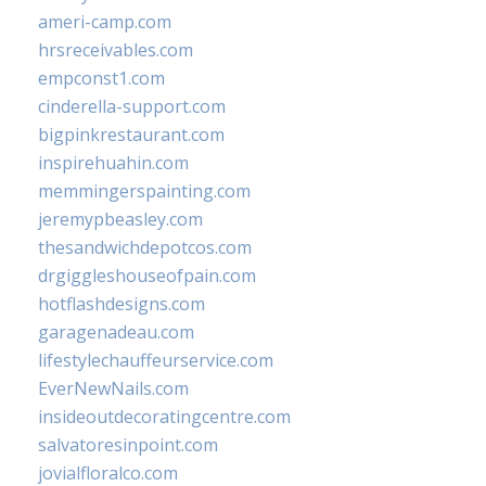
ameri-camp.com
hrsreceivables.com
empconst1.com
cinderella-support.com
bigpinkrestaurant.com
inspirehuahin.com
memmingerspainting.com
jeremypbeasley.com
thesandwichdepotcos.com
drgiggleshouseofpain.com
hotflashdesigns.com
garagenadeau.com
lifestylechauffeurservice.com
EverNewNails.com
insideoutdecoratingcentre.com
salvatoresinpoint.com
jovialfloralco.com