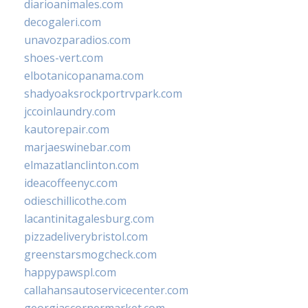
diarioanimales.com
decogaleri.com
unavozparadios.com
shoes-vert.com
elbotanicopanama.com
shadyoaksrockportrvpark.com
jccoinlaundry.com
kautorepair.com
marjaeswinebar.com
elmazatlanclinton.com
ideacoffeenyc.com
odieschillicothe.com
lacantinitagalesburg.com
pizzadeliverybristol.com
greenstarsmogcheck.com
happypawspl.com
callahansautoservicecenter.com