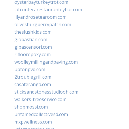
oysterbayturkeytrot.com
lafronterarestauranteybar.com
lilyandrosetearoom.com
olivesburgberrypatch.com
theslushkids.com
giobastian.com
glpascensori.com
rifloorepoxy.com
woolleymillingandpaving.com
uptonpvd.com
2troublegrill.com
casateranga.com
sticksandstonesstudiooh.com
walkers-treeservice.com
shopmossi.com
untamedcollectivesd.com
mxpwellness.com