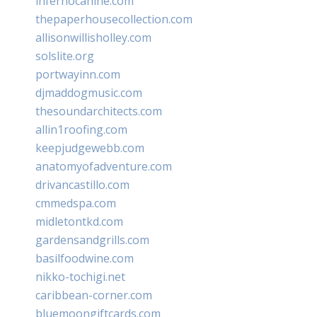
infernocanine.com
thepaperhousecollection.com
allisonwillisholley.com
solslite.org
portwayinn.com
djmaddogmusic.com
thesoundarchitects.com
allin1roofing.com
keepjudgewebb.com
anatomyofadventure.com
drivancastillo.com
cmmedspa.com
midletontkd.com
gardensandgrills.com
basilfoodwine.com
nikko-tochigi.net
caribbean-corner.com
bluemoongiftcards.com