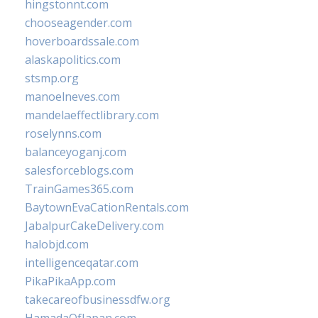
hingstonnt.com
chooseagender.com
hoverboardssale.com
alaskapolitics.com
stsmp.org
manoelneves.com
mandelaeffectlibrary.com
roselynns.com
balanceyoganj.com
salesforceblogs.com
TrainGames365.com
BaytownEvaCationRentals.com
JabalpurCakeDelivery.com
halobjd.com
intelligenceqatar.com
PikaPikaApp.com
takecareofbusinessdfw.org