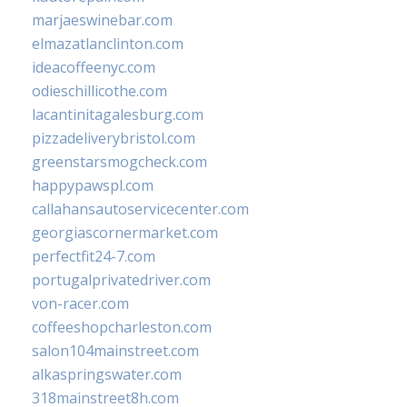
marjaeswinebar.com
elmazatlanclinton.com
ideacoffeenyc.com
odieschillicothe.com
lacantinitagalesburg.com
pizzadeliverybristol.com
greenstarsmogcheck.com
happypawspl.com
callahansautoservicecenter.com
georgiascornermarket.com
perfectfit24-7.com
portugalprivatedriver.com
von-racer.com
coffeeshopcharleston.com
salon104mainstreet.com
alkaspringswater.com
318mainstreet8h.com