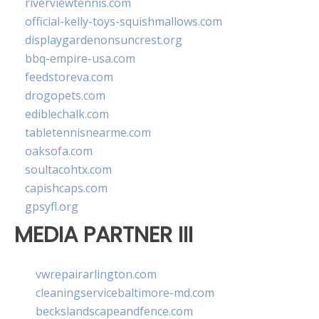
riverviewtennis.com
official-kelly-toys-squishmallows.com
displaygardenonsuncrest.org
bbq-empire-usa.com
feedstoreva.com
drogopets.com
ediblechalk.com
tabletennisnearme.com
oaksofa.com
soultacohtx.com
capishcaps.com
gpsyfl.org
MEDIA PARTNER III
vwrepairarlington.com
cleaningservicebaltimore-md.com
beckslandscapeandfence.com