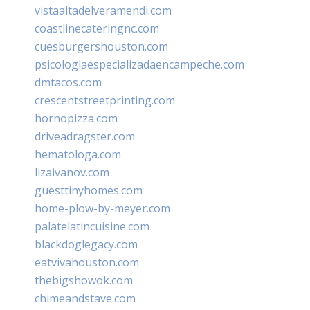
vistaaltadelveramendi.com
coastlinecateringnc.com
cuesburgershouston.com
psicologiaespecializadaencampeche.com
dmtacos.com
crescentstreetprinting.com
hornopizza.com
driveadragster.com
hematologa.com
lizaivanov.com
guesttinyhomes.com
home-plow-by-meyer.com
palatelatincuisine.com
blackdoglegacy.com
eatvivahouston.com
thebigshowok.com
chimeandstave.com