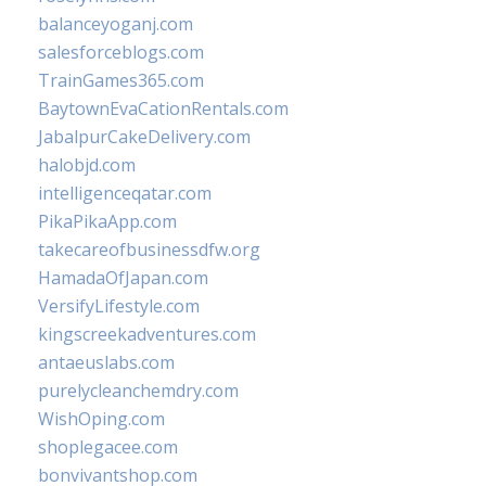
balanceyoganj.com
salesforceblogs.com
TrainGames365.com
BaytownEvaCationRentals.com
JabalpurCakeDelivery.com
halobjd.com
intelligenceqatar.com
PikaPikaApp.com
takecareofbusinessdfw.org
HamadaOfJapan.com
VersifyLifestyle.com
kingscreekadventures.com
antaeuslabs.com
purelycleanchemdry.com
WishOping.com
shoplegacee.com
bonvivantshop.com