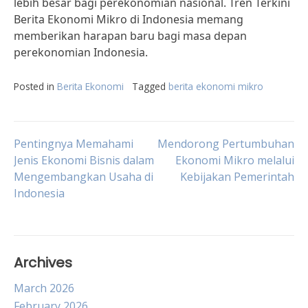
lebih besar bagi perekonomian nasional. Tren Terkini
Berita Ekonomi Mikro di Indonesia memang
memberikan harapan baru bagi masa depan
perekonomian Indonesia.
Posted in
Berita Ekonomi
Tagged
berita ekonomi mikro
Post
Pentingnya Memahami
Mendorong Pertumbuhan
Jenis Ekonomi Bisnis dalam
Ekonomi Mikro melalui
Mengembangkan Usaha di
Kebijakan Pemerintah
navigation
Indonesia
Archives
March 2026
February 2026