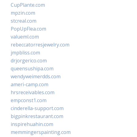
CupPlante.com
mpzin.com
stcreal.com
PopUpFlea.com
valueml.com
rebeccatorresjewelry.com
jmpbliss.com
drjorgerico.com
queensushipa.com
wendyweimerdds.com
ameri-camp.com
hrsreceivables.com
empconst1.com
cinderella-support.com
bigpinkrestaurant.com
inspirehuahin.com
memmingerspainting.com