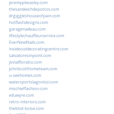
jeremypbeasley.com
thesandwichdepotcos.com
drgiggleshouseofpain.com
hotflashdesigns.com
garagenadeau.com
lifestylechauffeurservice.com
EverNewNails.com
insideoutdecoratingcentre.com
salvatoresinpoint.com
jovialfloralco.com
johnlscotthometeam.com
u-seehomes.com
watersportslagonissi.com
mischieffashion.com
eduwyre.com
retro-interiors.com
theblvd-boise.com