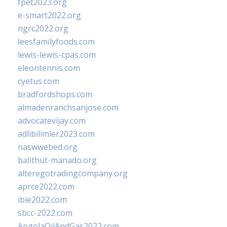
fpet2023.org
e-smart2022.org
ngrc2022.org
leesfamilyfoods.com
lewis-lewis-cpas.com
eleontennis.com
cyetus.com
bradfordshops.com
almadenranchsanjose.com
advocatevijay.com
adlibilimler2023.com
naswwebed.org
balithut-manado.org
alteregotradingcompany.org
aprce2022.com
ibie2022.com
sbcc-2022.com
AngolaOilAndGas2022.com