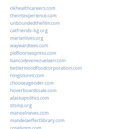
okhealthcareers.com
theintexperience.com
unboundedthefilm.com
catfriends-bg.org
marianlives.org
waywardtees.com
pidfloorsexpress.com
bancodevenezuelaen.com
bettermoodfoodcorporation.com
hingstonnt.com
chooseagender.com
hoverboardssale.com
alaskapolitics.com
stsmp.org
manoelneves.com
mandelaeffectlibrary.com
roselynns.com