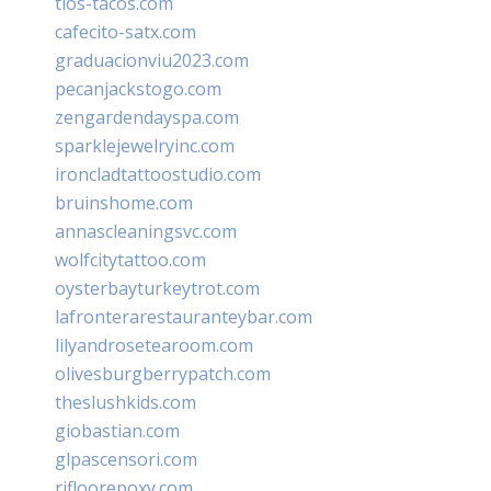
tios-tacos.com
cafecito-satx.com
graduacionviu2023.com
pecanjackstogo.com
zengardendayspa.com
sparklejewelryinc.com
ironcladtattoostudio.com
bruinshome.com
annascleaningsvc.com
wolfcitytattoo.com
oysterbayturkeytrot.com
lafronterarestauranteybar.com
lilyandrosetearoom.com
olivesburgberrypatch.com
theslushkids.com
giobastian.com
glpascensori.com
rifloorepoxy.com