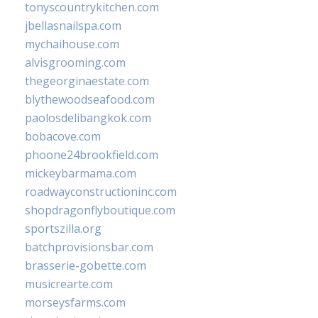
tonyscountrykitchen.com
jbellasnailspa.com
mychaihouse.com
alvisgrooming.com
thegeorginaestate.com
blythewoodseafood.com
paolosdelibangkok.com
bobacove.com
phoone24brookfield.com
mickeybarmama.com
roadwayconstructioninc.com
shopdragonflyboutique.com
sportszilla.org
batchprovisionsbar.com
brasserie-gobette.com
musicrearte.com
morseysfarms.com