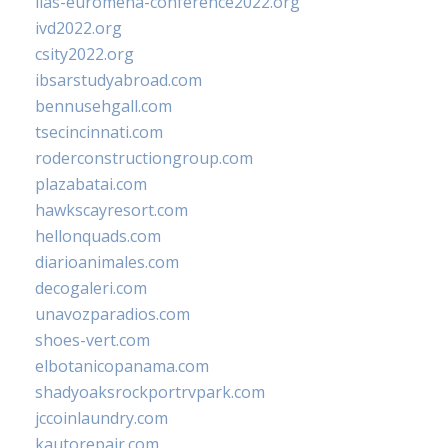
iias-euromena-conference2022.org
ivd2022.org
csity2022.org
ibsarstudyabroad.com
bennusehgall.com
tsecincinnati.com
roderconstructiongroup.com
plazabatai.com
hawkscayresort.com
hellonquads.com
diarioanimales.com
decogaleri.com
unavozparadios.com
shoes-vert.com
elbotanicopanama.com
shadyoaksrockportrvpark.com
jccoinlaundry.com
kautorepair.com