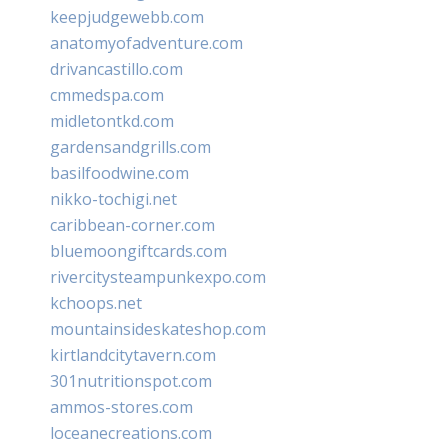
keepjudgewebb.com
anatomyofadventure.com
drivancastillo.com
cmmedspa.com
midletontkd.com
gardensandgrills.com
basilfoodwine.com
nikko-tochigi.net
caribbean-corner.com
bluemoongiftcards.com
rivercitysteampunkexpo.com
kchoops.net
mountainsideskateshop.com
kirtlandcitytavern.com
301nutritionspot.com
ammos-stores.com
loceanecreations.com