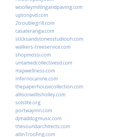
woolleymillingandpaving.com
uptonpvd.com
2troublegrill.com
casateranga.com
sticksandstonesstudiooh.com
walkers-treeservice.com
shopmossi.com
untamedcollectivesd.com
mxpwellness.com
infernocanine.com
thepaperhousecollection.com
allisonwillisholley.com
solslite.org
portwayinn.com
djmaddogmusic.com
thesoundarchitects.com
allin1roofing.com