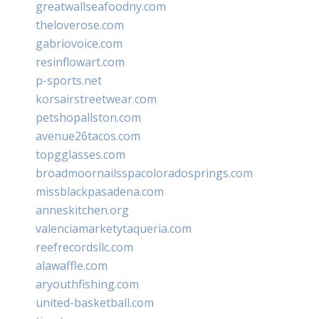
greatwallseafoodny.com
theloverose.com
gabriovoice.com
resinflowart.com
p-sports.net
korsairstreetwear.com
petshopallston.com
avenue26tacos.com
topgglasses.com
broadmoornailsspacoloradosprings.com
missblackpasadena.com
anneskitchen.org
valenciamarketytaqueria.com
reefrecordsllc.com
alawaffle.com
aryouthfishing.com
united-basketball.com