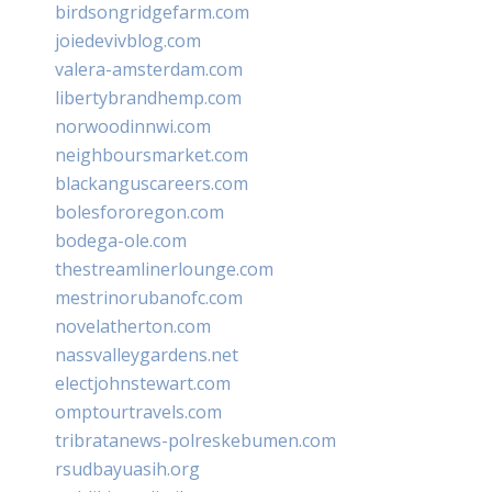
birdsongridgefarm.com
joiedevivblog.com
valera-amsterdam.com
libertybrandhemp.com
norwoodinnwi.com
neighboursmarket.com
blackanguscareers.com
bolesfororegon.com
bodega-ole.com
thestreamlinerlounge.com
mestrinorubanofc.com
novelatherton.com
nassvalleygardens.net
electjohnstewart.com
omptourtravels.com
tribratanews-polreskebumen.com
rsudbayuasih.org