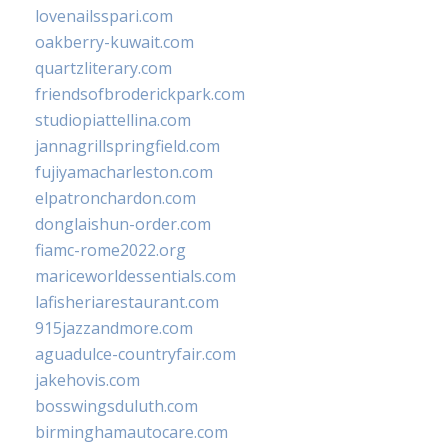
lovenailsspari.com
oakberry-kuwait.com
quartzliterary.com
friendsofbroderickpark.com
studiopiattellina.com
jannagrillspringfield.com
fujiyamacharleston.com
elpatronchardon.com
donglaishun-order.com
fiamc-rome2022.org
mariceworldessentials.com
lafisheriarestaurant.com
915jazzandmore.com
aguadulce-countryfair.com
jakehovis.com
bosswingsduluth.com
birminghamautocare.com