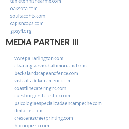
tabletennisnearme.com
oaksofa.com
soultacohtx.com
capishcaps.com
gpsyfl.org
MEDIA PARTNER III
vwrepairarlington.com
cleaningservicebaltimore-md.com
beckslandscapeandfence.com
vistaaltadelveramendi.com
coastlinecateringnc.com
cuesburgershouston.com
psicologiaespecializadaencampeche.com
dmtacos.com
crescentstreetprinting.com
hornopizza.com