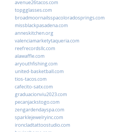
avenue26tacos.com
topgglasses.com
broadmoornailsspacoloradosprings.com
missblackpasadena.com
anneskitchen.org
valenciamarketytaqueria.com
reefrecordsllc.com
alawaffle.com
aryouthfishing.com
united-basketball.com
tios-tacos.com
cafecito-satx.com
graduacionviu2023.com
pecanjackstogo.com
zengardendayspa.com
sparklejewelryinc.com
ironcladtattoostudio.com