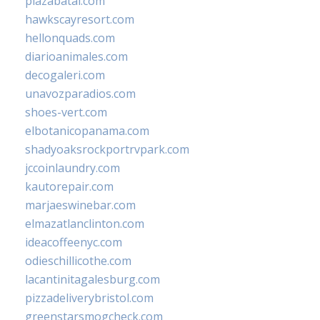
plazabatai.com
hawkscayresort.com
hellonquads.com
diarioanimales.com
decogaleri.com
unavozparadios.com
shoes-vert.com
elbotanicopanama.com
shadyoaksrockportrvpark.com
jccoinlaundry.com
kautorepair.com
marjaeswinebar.com
elmazatlanclinton.com
ideacoffeenyc.com
odieschillicothe.com
lacantinitagalesburg.com
pizzadeliverybristol.com
greenstarsmogcheck.com