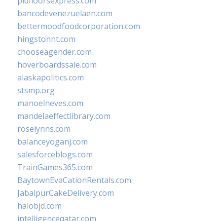
pidfloorsexpress.com
bancodevenezuelaen.com
bettermoodfoodcorporation.com
hingstonnt.com
chooseagender.com
hoverboardssale.com
alaskapolitics.com
stsmp.org
manoelneves.com
mandelaeffectlibrary.com
roselynns.com
balanceyoganj.com
salesforceblogs.com
TrainGames365.com
BaytownEvaCationRentals.com
JabalpurCakeDelivery.com
halobjd.com
intelligenceqatar.com