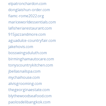
elpatronchardon.com
donglaishun-order.com
fiamc-rome2022.org
mariceworldessentials.com
lafisheriarestaurant.com
915jazzandmore.com
aguadulce-countryfair.com
jakehovis.com
bosswingsduluth.com
birminghamautocare.com
tonyscountrykitchen.com
jbellasnailspa.com
mychaihouse.com
alvisgrooming.com
thegeorginaestate.com
blythewoodseafood.com
paolosdelibangkok.com