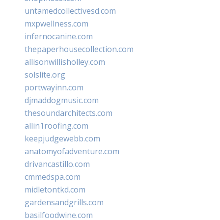
untamedcollectivesd.com
mxpwellness.com
infernocanine.com
thepaperhousecollection.com
allisonwillisholley.com
solslite.org
portwayinn.com
djmaddogmusic.com
thesoundarchitects.com
allin1roofing.com
keepjudgewebb.com
anatomyofadventure.com
drivancastillo.com
cmmedspa.com
midletontkd.com
gardensandgrills.com
basilfoodwine.com