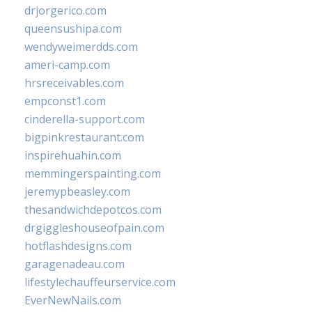
drjorgerico.com
queensushipa.com
wendyweimerdds.com
ameri-camp.com
hrsreceivables.com
empconst1.com
cinderella-support.com
bigpinkrestaurant.com
inspirehuahin.com
memmingerspainting.com
jeremypbeasley.com
thesandwichdepotcos.com
drgiggleshouseofpain.com
hotflashdesigns.com
garagenadeau.com
lifestylechauffeurservice.com
EverNewNails.com