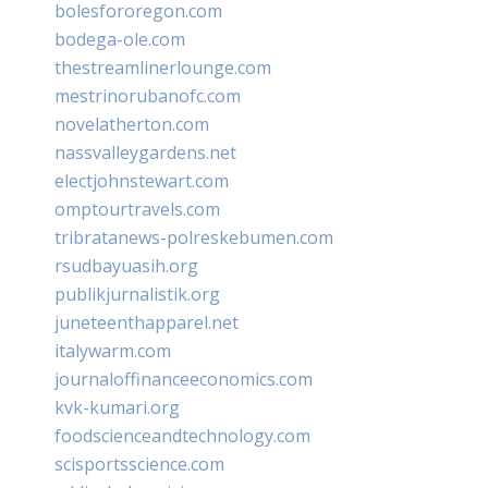
bolesfororegon.com
bodega-ole.com
thestreamlinerlounge.com
mestrinorubanofc.com
novelatherton.com
nassvalleygardens.net
electjohnstewart.com
omptourtravels.com
tribratanews-polreskebumen.com
rsudbayuasih.org
publikjurnalistik.org
juneteenthapparel.net
italywarm.com
journaloffinanceeconomics.com
kvk-kumari.org
foodscienceandtechnology.com
scisportsscience.com