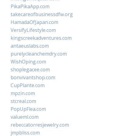
PikaPikaApp.com
takecareofbusinessdfw.org
HamadaOfJapan.com
VersifyLifestyle.com
kingscreekadventures.com
antaeuslabs.com
purelycleanchemdry.com
WishOping.com
shoplegacee.com
bonvivantshop.com
CupPlante.com
mpzin.com
stcreal.com
PopUpFlea.com
valueml.com
rebeccatorresjewelry.com
jmpbliss.com