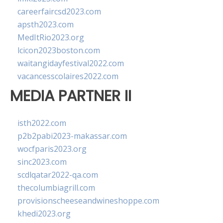
careerfaircsd2023.com
apsth2023.com
MedItRio2023.org
lcicon2023boston.com
waitangidayfestival2022.com
vacancesscolaires2022.com
MEDIA PARTNER II
isth2022.com
p2b2pabi2023-makassar.com
wocfparis2023.org
sinc2023.com
scdlqatar2022-qa.com
thecolumbiagrill.com
provisionscheeseandwineshoppe.com
khedi2023.org