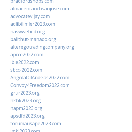
bradfordshops.com
almadenranchsanjose.com
advocatevijay.com
adlibilimler2023.com
naswwebed.org
balithut-manado.org
alteregotradingcompany.org
aprce2022.com
ibie2022.com
sbcc-2022.com
AngolaOilAndGas2022.com
Convoy4Freedom2022.com
grur2023.org
hkhk2023.org
napm2023.org
apsdfd2023.org
forumausape2023.com
imkl2023.com