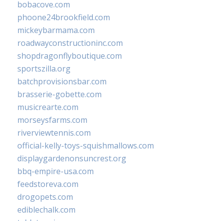
bobacove.com
phoone24brookfield.com
mickeybarmama.com
roadwayconstructioninc.com
shopdragonflyboutique.com
sportszilla.org
batchprovisionsbar.com
brasserie-gobette.com
musicrearte.com
morseysfarms.com
riverviewtennis.com
official-kelly-toys-squishmallows.com
displaygardenonsuncrest.org
bbq-empire-usa.com
feedstoreva.com
drogopets.com
ediblechalk.com