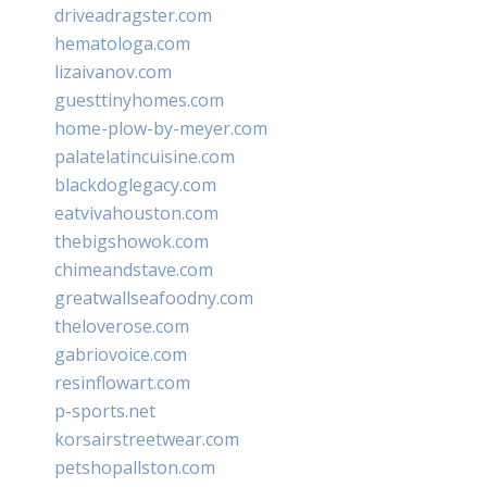
driveadragster.com
hematologa.com
lizaivanov.com
guesttinyhomes.com
home-plow-by-meyer.com
palatelatincuisine.com
blackdoglegacy.com
eatvivahouston.com
thebigshowok.com
chimeandstave.com
greatwallseafoodny.com
theloverose.com
gabriovoice.com
resinflowart.com
p-sports.net
korsairstreetwear.com
petshopallston.com