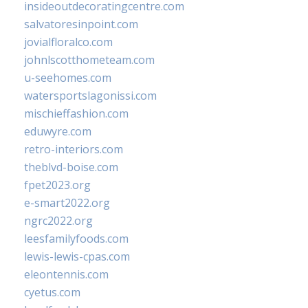
insideoutdecoratingcentre.com
salvatoresinpoint.com
jovialfloralco.com
johnlscotthometeam.com
u-seehomes.com
watersportslagonissi.com
mischieffashion.com
eduwyre.com
retro-interiors.com
theblvd-boise.com
fpet2023.org
e-smart2022.org
ngrc2022.org
leesfamilyfoods.com
lewis-lewis-cpas.com
eleontennis.com
cyetus.com