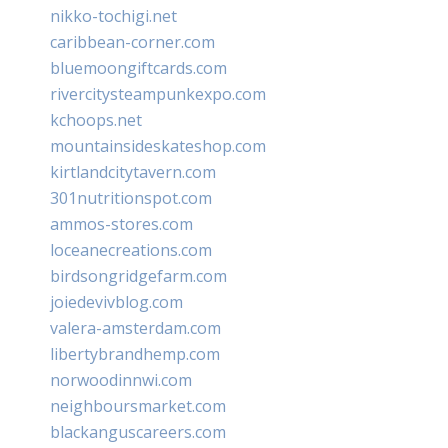
nikko-tochigi.net
caribbean-corner.com
bluemoongiftcards.com
rivercitysteampunkexpo.com
kchoops.net
mountainsideskateshop.com
kirtlandcitytavern.com
301nutritionspot.com
ammos-stores.com
loceanecreations.com
birdsongridgefarm.com
joiedevivblog.com
valera-amsterdam.com
libertybrandhemp.com
norwoodinnwi.com
neighboursmarket.com
blackanguscareers.com