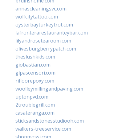
bruinshome.com
annascleaningsvc.com
wolfcitytattoo.com
oysterbayturkeytrot.com
lafronterarestauranteybar.com
lilyandrosetearoom.com
olivesburgberrypatch.com
theslushkids.com
giobastian.com
glpascensori.com
rifloorepoxy.com
woolleymillingandpaving.com
uptonpvd.com
2troublegrill.com
casateranga.com
sticksandstonesstudiooh.com
walkers-treeservice.com
shopmossi.com