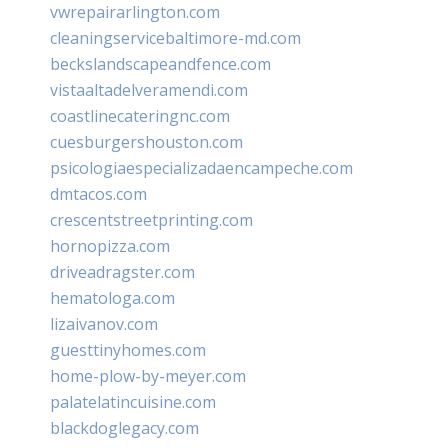
vwrepairarlington.com
cleaningservicebaltimore-md.com
beckslandscapeandfence.com
vistaaltadelveramendi.com
coastlinecateringnc.com
cuesburgershouston.com
psicologiaespecializadaencampeche.com
dmtacos.com
crescentstreetprinting.com
hornopizza.com
driveadragster.com
hematologa.com
lizaivanov.com
guesttinyhomes.com
home-plow-by-meyer.com
palatelatincuisine.com
blackdoglegacy.com