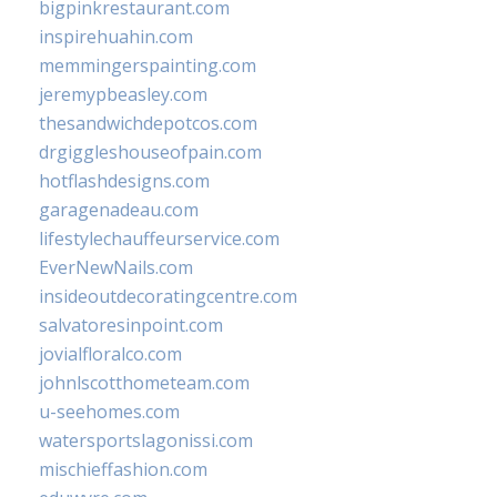
bigpinkrestaurant.com
inspirehuahin.com
memmingerspainting.com
jeremypbeasley.com
thesandwichdepotcos.com
drgiggleshouseofpain.com
hotflashdesigns.com
garagenadeau.com
lifestylechauffeurservice.com
EverNewNails.com
insideoutdecoratingcentre.com
salvatoresinpoint.com
jovialfloralco.com
johnlscotthometeam.com
u-seehomes.com
watersportslagonissi.com
mischieffashion.com