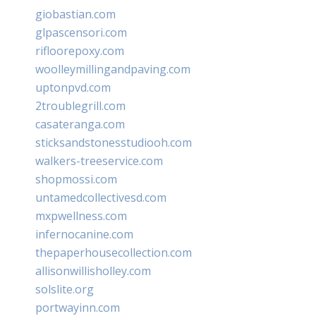
giobastian.com
glpascensori.com
rifloorepoxy.com
woolleymillingandpaving.com
uptonpvd.com
2troublegrill.com
casateranga.com
sticksandstonesstudiooh.com
walkers-treeservice.com
shopmossi.com
untamedcollectivesd.com
mxpwellness.com
infernocanine.com
thepaperhousecollection.com
allisonwillisholley.com
solslite.org
portwayinn.com