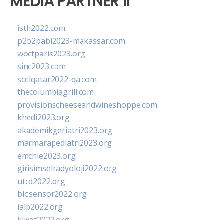
MEDIA PARTNER II
isth2022.com
p2b2pabi2023-makassar.com
wocfparis2023.org
sinc2023.com
scdlqatar2022-qa.com
thecolumbiagrill.com
provisionscheeseandwineshoppe.com
khedi2023.org
akademikgeriatri2023.org
marmarapediatri2023.org
emchie2023.org
girisimselradyoloji2022.org
utcd2022.org
biosensor2022.org
ialp2022.org
klivet2022.org