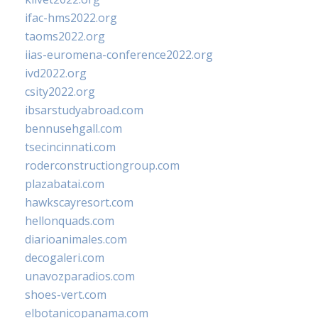
ifac-hms2022.org
taoms2022.org
iias-euromena-conference2022.org
ivd2022.org
csity2022.org
ibsarstudyabroad.com
bennusehgall.com
tsecincinnati.com
roderconstructiongroup.com
plazabatai.com
hawkscayresort.com
hellonquads.com
diarioanimales.com
decogaleri.com
unavozparadios.com
shoes-vert.com
elbotanicopanama.com