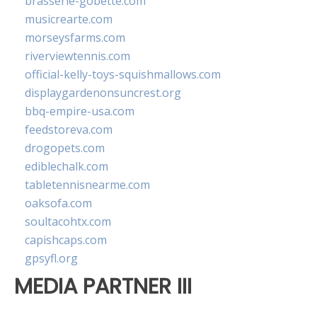
brasserie-gobette.com
musicrearte.com
morseysfarms.com
riverviewtennis.com
official-kelly-toys-squishmallows.com
displaygardenonsuncrest.org
bbq-empire-usa.com
feedstoreva.com
drogopets.com
ediblechalk.com
tabletennisnearme.com
oaksofa.com
soultacohtx.com
capishcaps.com
gpsyfl.org
MEDIA PARTNER III