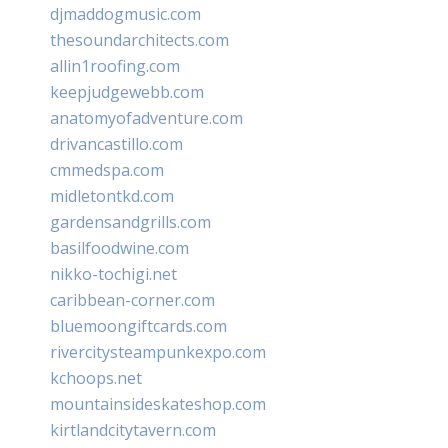
djmaddogmusic.com
thesoundarchitects.com
allin1roofing.com
keepjudgewebb.com
anatomyofadventure.com
drivancastillo.com
cmmedspa.com
midletontkd.com
gardensandgrills.com
basilfoodwine.com
nikko-tochigi.net
caribbean-corner.com
bluemoongiftcards.com
rivercitysteampunkexpo.com
kchoops.net
mountainsideskateshop.com
kirtlandcitytavern.com