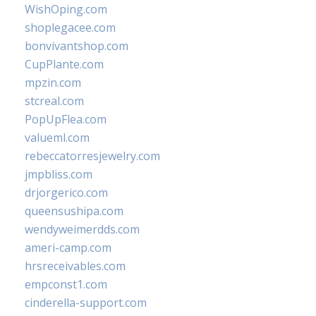
WishOping.com
shoplegacee.com
bonvivantshop.com
CupPlante.com
mpzin.com
stcreal.com
PopUpFlea.com
valueml.com
rebeccatorresjewelry.com
jmpbliss.com
drjorgerico.com
queensushipa.com
wendyweimerdds.com
ameri-camp.com
hrsreceivables.com
empconst1.com
cinderella-support.com