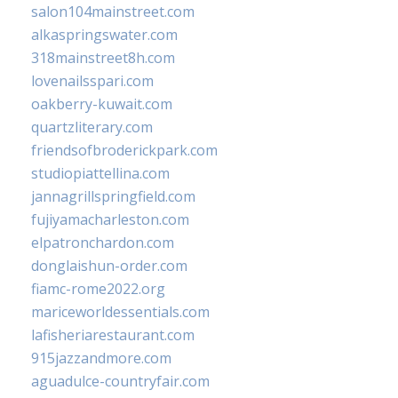
salon104mainstreet.com
alkaspringswater.com
318mainstreet8h.com
lovenailsspari.com
oakberry-kuwait.com
quartzliterary.com
friendsofbroderickpark.com
studiopiattellina.com
jannagrillspringfield.com
fujiyamacharleston.com
elpatronchardon.com
donglaishun-order.com
fiamc-rome2022.org
mariceworldessentials.com
lafisheriarestaurant.com
915jazzandmore.com
aguadulce-countryfair.com