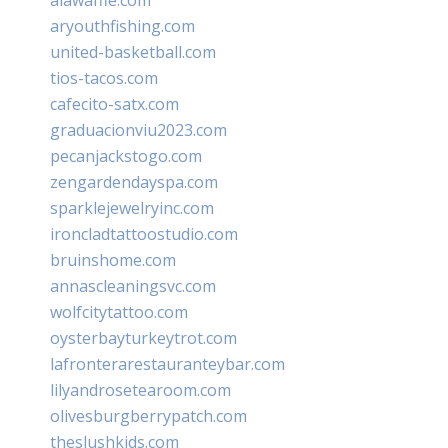
aryouthfishing.com
united-basketball.com
tios-tacos.com
cafecito-satx.com
graduacionviu2023.com
pecanjackstogo.com
zengardendayspa.com
sparklejewelryinc.com
ironcladtattoostudio.com
bruinshome.com
annascleaningsvc.com
wolfcitytattoo.com
oysterbayturkeytrot.com
lafronterarestauranteybar.com
lilyandrosetearoom.com
olivesburgberrypatch.com
theslushkids.com