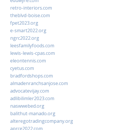
eduwyre.com
retro-interiors.com
theblvd-boise.com
fpet2023.org
e-smart2022.org
ngrc2022.org
leesfamilyfoods.com
lewis-lewis-cpas.com
eleontennis.com
cyetus.com
bradfordshops.com
almadenranchsanjose.com
advocatevijay.com
adlibilimler2023.com
naswwebed.org
balithut-manado.org
alteregotradingcompany.org
aprce2022.com