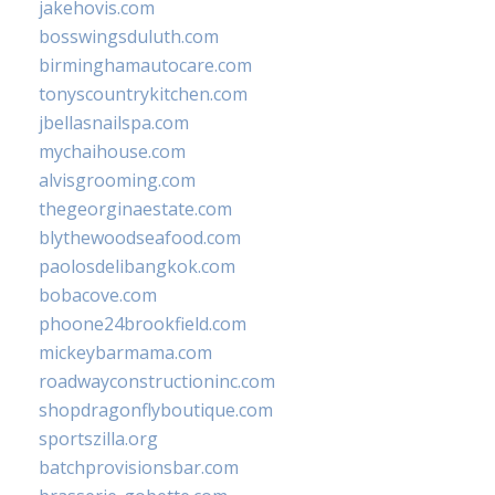
jakehovis.com
bosswingsduluth.com
birminghamautocare.com
tonyscountrykitchen.com
jbellasnailspa.com
mychaihouse.com
alvisgrooming.com
thegeorginaestate.com
blythewoodseafood.com
paolosdelibangkok.com
bobacove.com
phoone24brookfield.com
mickeybarmama.com
roadwayconstructioninc.com
shopdragonflyboutique.com
sportszilla.org
batchprovisionsbar.com