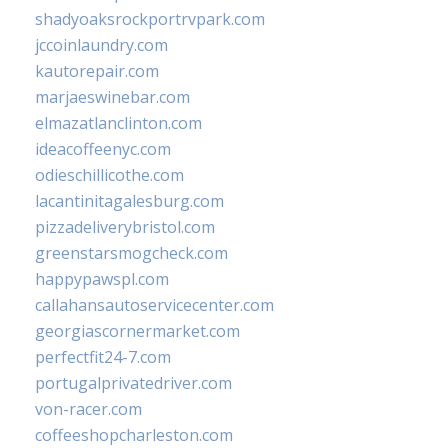
shadyoaksrockportrvpark.com
jccoinlaundry.com
kautorepair.com
marjaeswinebar.com
elmazatlanclinton.com
ideacoffeenyc.com
odieschillicothe.com
lacantinitagalesburg.com
pizzadeliverybristol.com
greenstarsmogcheck.com
happypawspl.com
callahansautoservicecenter.com
georgiascornermarket.com
perfectfit24-7.com
portugalprivatedriver.com
von-racer.com
coffeeshopcharleston.com