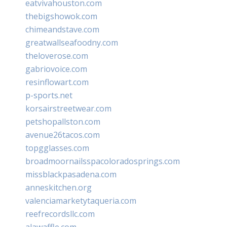
eatvivahouston.com
thebigshowok.com
chimeandstave.com
greatwallseafoodny.com
theloverose.com
gabriovoice.com
resinflowart.com
p-sports.net
korsairstreetwear.com
petshopallston.com
avenue26tacos.com
topgglasses.com
broadmoornailsspacoloradosprings.com
missblackpasadena.com
anneskitchen.org
valenciamarketytaqueria.com
reefrecordsllc.com
alawaffle.com