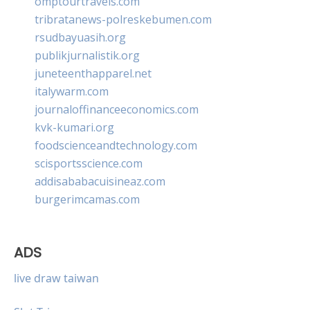
omptourtravels.com
tribratanews-polreskebumen.com
rsudbayuasih.org
publikjurnalistik.org
juneteenthapparel.net
italywarm.com
journaloffinanceeconomics.com
kvk-kumari.org
foodscienceandtechnology.com
scisportsscience.com
addisababacuisineaz.com
burgerimcamas.com
ADS
live draw taiwan