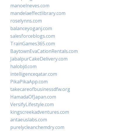
manoelneves.com
mandelaeffectlibrary.com
roselynns.com
balanceyoganj.com
salesforceblogs.com
TrainGames365.com
BaytownEvaCationRentals.com
JabalpurCakeDelivery.com
halobjd.com
intelligenceqatar.com
PikaPikaApp.com
takecareofbusinessdfw.org
HamadaOfJapan.com
VersifyLifestyle.com
kingscreekadventures.com
antaeuslabs.com
purelycleanchemdry.com