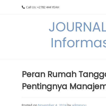
Skip
Call Us: +2782 444 YEAH
to
content
JOURNAL
Informas
Peran Rumah Tangg
Pentingnya Manaje
Posted on
November 4, 2024
by
adminjou