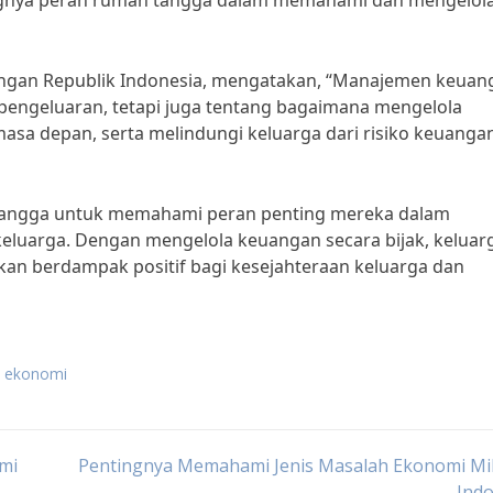
ingnya peran rumah tangga dalam memahami dan mengelol
euangan Republik Indonesia, mengatakan, “Manajemen keuan
pengeluaran, tetapi juga tentang bagaimana mengelola
masa depan, serta melindungi keluarga dari risiko keuanga
 tangga untuk memahami peran penting mereka dalam
luarga. Dengan mengelola keuangan secara bijak, keluar
kan berdampak positif bagi kesejahteraan keluarga dan
a ekonomi
omi
Pentingnya Memahami Jenis Masalah Ekonomi Mik
Indo