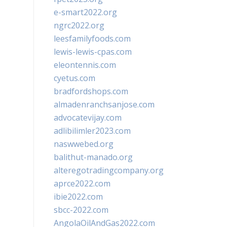
e-smart2022.org
ngrc2022.org
leesfamilyfoods.com
lewis-lewis-cpas.com
eleontennis.com
cyetus.com
bradfordshops.com
almadenranchsanjose.com
advocatevijay.com
adlibilimler2023.com
naswwebed.org
balithut-manado.org
alteregotradingcompany.org
aprce2022.com
ibie2022.com
sbcc-2022.com
AngolaOilAndGas2022.com