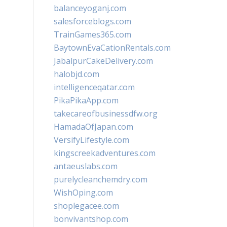
balanceyoganj.com
salesforceblogs.com
TrainGames365.com
BaytownEvaCationRentals.com
JabalpurCakeDelivery.com
halobjd.com
intelligenceqatar.com
PikaPikaApp.com
takecareofbusinessdfw.org
HamadaOfJapan.com
VersifyLifestyle.com
kingscreekadventures.com
antaeuslabs.com
purelycleanchemdry.com
WishOping.com
shoplegacee.com
bonvivantshop.com