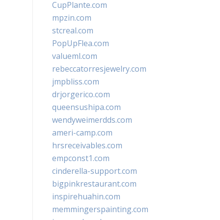
CupPlante.com
mpzin.com
stcreal.com
PopUpFlea.com
valueml.com
rebeccatorresjewelry.com
jmpbliss.com
drjorgerico.com
queensushipa.com
wendyweimerdds.com
ameri-camp.com
hrsreceivables.com
empconst1.com
cinderella-support.com
bigpinkrestaurant.com
inspirehuahin.com
memmingerspainting.com