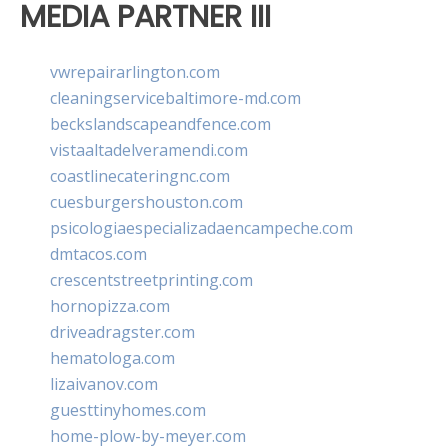
MEDIA PARTNER III
vwrepairarlington.com
cleaningservicebaltimore-md.com
beckslandscapeandfence.com
vistaaltadelveramendi.com
coastlinecateringnc.com
cuesburgershouston.com
psicologiaespecializadaencampeche.com
dmtacos.com
crescentstreetprinting.com
hornopizza.com
driveadragster.com
hematologa.com
lizaivanov.com
guesttinyhomes.com
home-plow-by-meyer.com