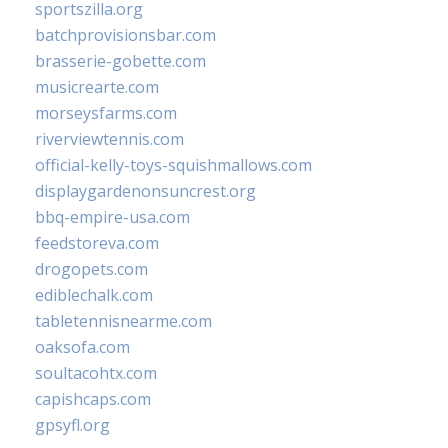
sportszilla.org
batchprovisionsbar.com
brasserie-gobette.com
musicrearte.com
morseysfarms.com
riverviewtennis.com
official-kelly-toys-squishmallows.com
displaygardenonsuncrest.org
bbq-empire-usa.com
feedstoreva.com
drogopets.com
ediblechalk.com
tabletennisnearme.com
oaksofa.com
soultacohtx.com
capishcaps.com
gpsyfl.org