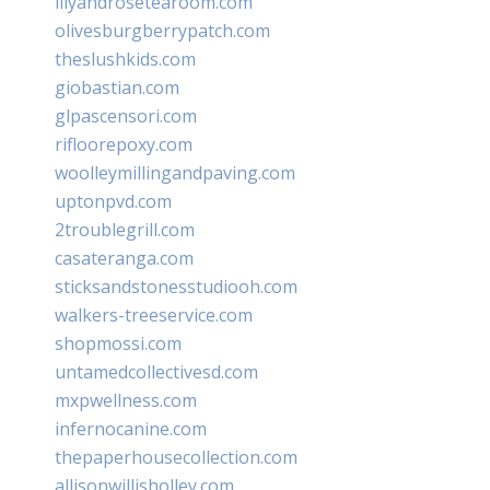
lilyandrosetearoom.com
olivesburgberrypatch.com
theslushkids.com
giobastian.com
glpascensori.com
rifloorepoxy.com
woolleymillingandpaving.com
uptonpvd.com
2troublegrill.com
casateranga.com
sticksandstonesstudiooh.com
walkers-treeservice.com
shopmossi.com
untamedcollectivesd.com
mxpwellness.com
infernocanine.com
thepaperhousecollection.com
allisonwillisholley.com