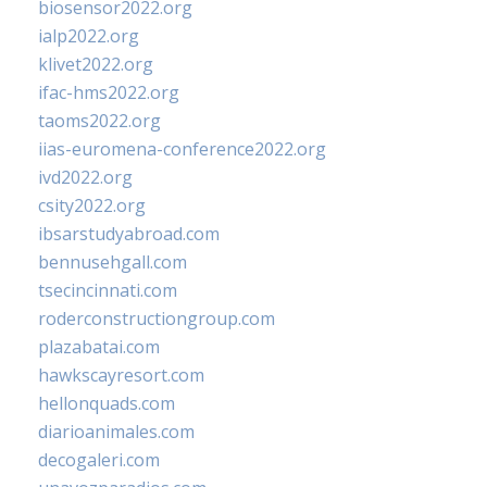
biosensor2022.org
ialp2022.org
klivet2022.org
ifac-hms2022.org
taoms2022.org
iias-euromena-conference2022.org
ivd2022.org
csity2022.org
ibsarstudyabroad.com
bennusehgall.com
tsecincinnati.com
roderconstructiongroup.com
plazabatai.com
hawkscayresort.com
hellonquads.com
diarioanimales.com
decogaleri.com