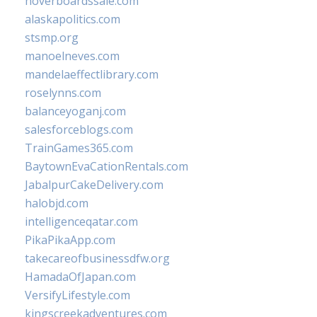
hoverboardssale.com
alaskapolitics.com
stsmp.org
manoelneves.com
mandelaeffectlibrary.com
roselynns.com
balanceyoganj.com
salesforceblogs.com
TrainGames365.com
BaytownEvaCationRentals.com
JabalpurCakeDelivery.com
halobjd.com
intelligenceqatar.com
PikaPikaApp.com
takecareofbusinessdfw.org
HamadaOfJapan.com
VersifyLifestyle.com
kingscreekadventures.com