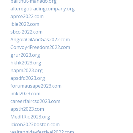
balithut-manado.org
alteregotradingcompany.org
aprce2022.com
ibie2022.com
sbcc-2022.com
AngolaOilAndGas2022.com
Convoy4Freedom2022.com
grur2023.org
hkhk2023.org
napm2023.org
apsdfd2023.org
forumausape2023.com
imkl2023.com
careerfaircsd2023.com
apsth2023.com
MedItRio2023.org
lcicon2023boston.com
waitangidayfestival2022.com