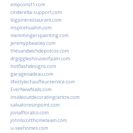
empconst1.com
cinderella-support.com
bigpinkrestaurant.com
inspirehuahin.com
memmingerspainting.com
jeremypbeasley.com
thesandwichdepotcos.com
drgiggleshouseofpain.com
hotflashdesigns.com
garagenadeau.com
lifestylechauffeurservice.com
EverNewNails.com
insideoutdecoratingcentre.com
salvatoresinpoint.com
jovialfloralco.com
johnlscotthometeam.com
u-seehomes.com