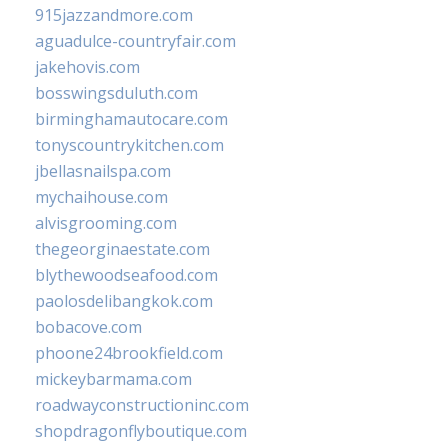
915jazzandmore.com
aguadulce-countryfair.com
jakehovis.com
bosswingsduluth.com
birminghamautocare.com
tonyscountrykitchen.com
jbellasnailspa.com
mychaihouse.com
alvisgrooming.com
thegeorginaestate.com
blythewoodseafood.com
paolosdelibangkok.com
bobacove.com
phoone24brookfield.com
mickeybarmama.com
roadwayconstructioninc.com
shopdragonflyboutique.com