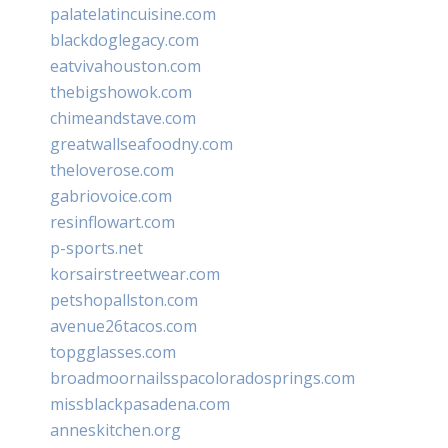
palatelatincuisine.com
blackdoglegacy.com
eatvivahouston.com
thebigshowok.com
chimeandstave.com
greatwallseafoodny.com
theloverose.com
gabriovoice.com
resinflowart.com
p-sports.net
korsairstreetwear.com
petshopallston.com
avenue26tacos.com
topgglasses.com
broadmoornailsspacoloradosprings.com
missblackpasadena.com
anneskitchen.org