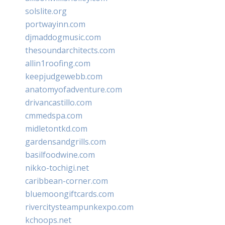
solslite.org
portwayinn.com
djmaddogmusic.com
thesoundarchitects.com
allin1roofing.com
keepjudgewebb.com
anatomyofadventure.com
drivancastillo.com
cmmedspa.com
midletontkd.com
gardensandgrills.com
basilfoodwine.com
nikko-tochigi.net
caribbean-corner.com
bluemoongiftcards.com
rivercitysteampunkexpo.com
kchoops.net