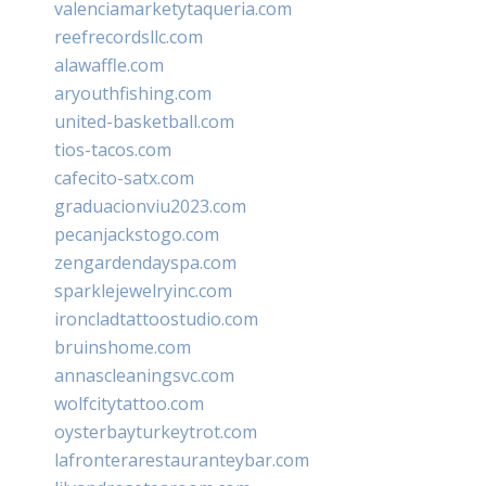
valenciamarketytaqueria.com
reefrecordsllc.com
alawaffle.com
aryouthfishing.com
united-basketball.com
tios-tacos.com
cafecito-satx.com
graduacionviu2023.com
pecanjackstogo.com
zengardendayspa.com
sparklejewelryinc.com
ironcladtattoostudio.com
bruinshome.com
annascleaningsvc.com
wolfcitytattoo.com
oysterbayturkeytrot.com
lafronterarestauranteybar.com