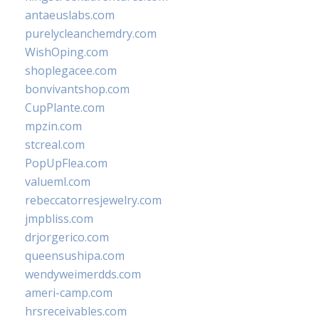
antaeuslabs.com
purelycleanchemdry.com
WishOping.com
shoplegacee.com
bonvivantshop.com
CupPlante.com
mpzin.com
stcreal.com
PopUpFlea.com
valueml.com
rebeccatorresjewelry.com
jmpbliss.com
drjorgerico.com
queensushipa.com
wendyweimerdds.com
ameri-camp.com
hrsreceivables.com