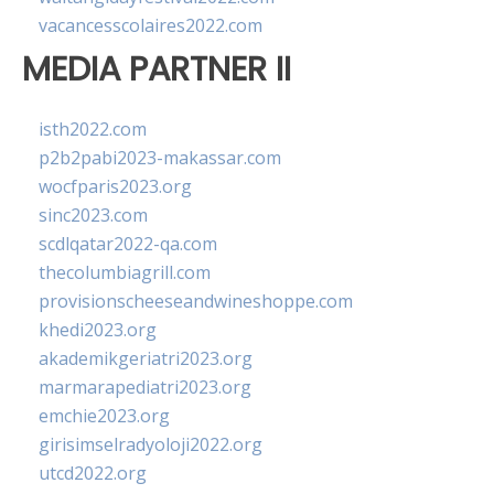
vacancesscolaires2022.com
MEDIA PARTNER II
isth2022.com
p2b2pabi2023-makassar.com
wocfparis2023.org
sinc2023.com
scdlqatar2022-qa.com
thecolumbiagrill.com
provisionscheeseandwineshoppe.com
khedi2023.org
akademikgeriatri2023.org
marmarapediatri2023.org
emchie2023.org
girisimselradyoloji2022.org
utcd2022.org