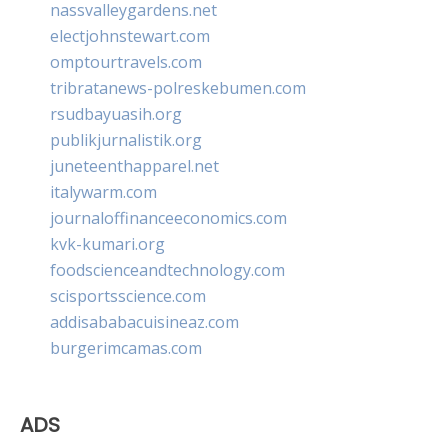
nassvalleygardens.net
electjohnstewart.com
omptourtravels.com
tribratanews-polreskebumen.com
rsudbayuasih.org
publikjurnalistik.org
juneteenthapparel.net
italywarm.com
journaloffinanceeconomics.com
kvk-kumari.org
foodscienceandtechnology.com
scisportsscience.com
addisababacuisineaz.com
burgerimcamas.com
ADS