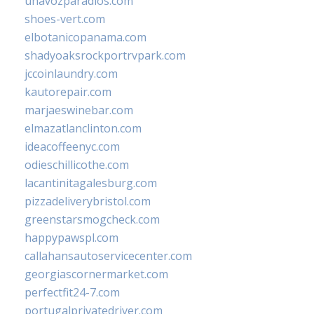
unavozparadios.com
shoes-vert.com
elbotanicopanama.com
shadyoaksrockportrvpark.com
jccoinlaundry.com
kautorepair.com
marjaeswinebar.com
elmazatlanclinton.com
ideacoffeenyc.com
odieschillicothe.com
lacantinitagalesburg.com
pizzadeliverybristol.com
greenstarsmogcheck.com
happypawspl.com
callahansautoservicecenter.com
georgiascornermarket.com
perfectfit24-7.com
portugalprivatedriver.com