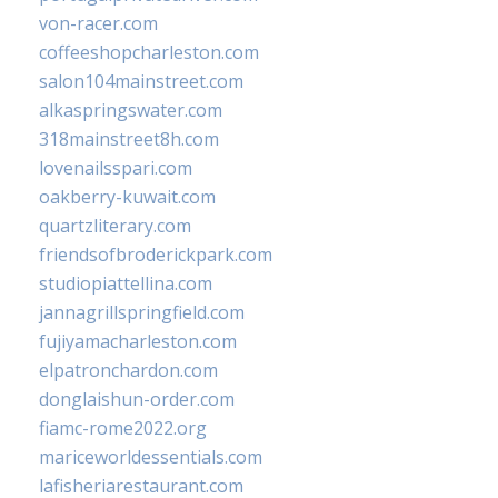
von-racer.com
coffeeshopcharleston.com
salon104mainstreet.com
alkaspringswater.com
318mainstreet8h.com
lovenailsspari.com
oakberry-kuwait.com
quartzliterary.com
friendsofbroderickpark.com
studiopiattellina.com
jannagrillspringfield.com
fujiyamacharleston.com
elpatronchardon.com
donglaishun-order.com
fiamc-rome2022.org
mariceworldessentials.com
lafisheriarestaurant.com