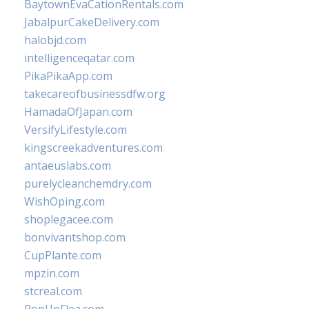
BaytownEvaCationRentals.com
JabalpurCakeDelivery.com
halobjd.com
intelligenceqatar.com
PikaPikaApp.com
takecareofbusinessdfw.org
HamadaOfJapan.com
VersifyLifestyle.com
kingscreekadventures.com
antaeuslabs.com
purelycleanchemdry.com
WishOping.com
shoplegacee.com
bonvivantshop.com
CupPlante.com
mpzin.com
stcreal.com