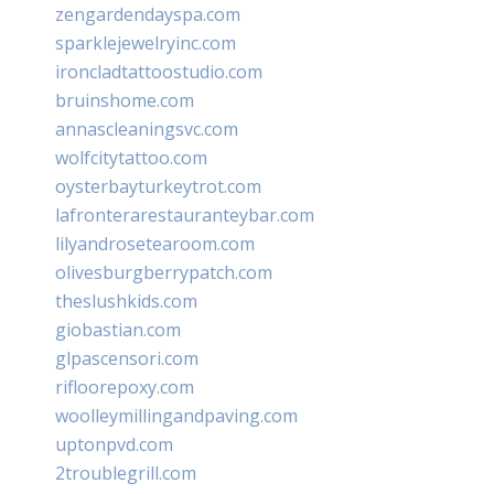
zengardendayspa.com
sparklejewelryinc.com
ironcladtattoostudio.com
bruinshome.com
annascleaningsvc.com
wolfcitytattoo.com
oysterbayturkeytrot.com
lafronterarestauranteybar.com
lilyandrosetearoom.com
olivesburgberrypatch.com
theslushkids.com
giobastian.com
glpascensori.com
rifloorepoxy.com
woolleymillingandpaving.com
uptonpvd.com
2troublegrill.com