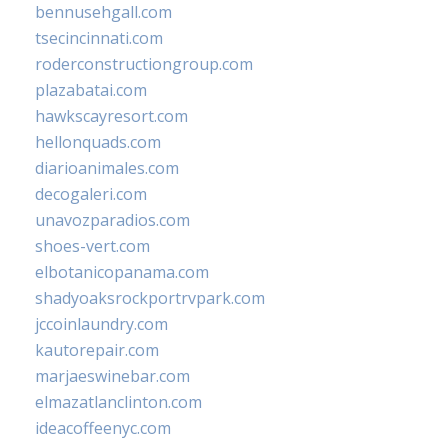
bennusehgall.com
tsecincinnati.com
roderconstructiongroup.com
plazabatai.com
hawkscayresort.com
hellonquads.com
diarioanimales.com
decogaleri.com
unavozparadios.com
shoes-vert.com
elbotanicopanama.com
shadyoaksrockportrvpark.com
jccoinlaundry.com
kautorepair.com
marjaeswinebar.com
elmazatlanclinton.com
ideacoffeenyc.com