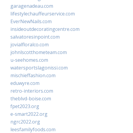
garagenadeau.com
lifestylechauffeurservice.com
EverNewNails.com
insideoutdecoratingcentre.com
salvatoresinpoint.com
jovialfloralco.com
johnlscotthometeam.com
u-seehomes.com
watersportslagonissi.com
mischieffashion.com
eduwyre.com
retro-interiors.com
theblvd-boise.com
fpet2023.org
e-smart2022.org
ngrc2022.org
leesfamilyfoods.com