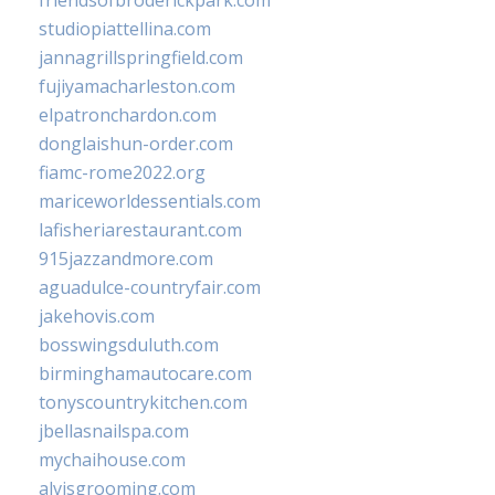
friendsofbroderickpark.com
studiopiattellina.com
jannagrillspringfield.com
fujiyamacharleston.com
elpatronchardon.com
donglaishun-order.com
fiamc-rome2022.org
mariceworldessentials.com
lafisheriarestaurant.com
915jazzandmore.com
aguadulce-countryfair.com
jakehovis.com
bosswingsduluth.com
birminghamautocare.com
tonyscountrykitchen.com
jbellasnailspa.com
mychaihouse.com
alvisgrooming.com