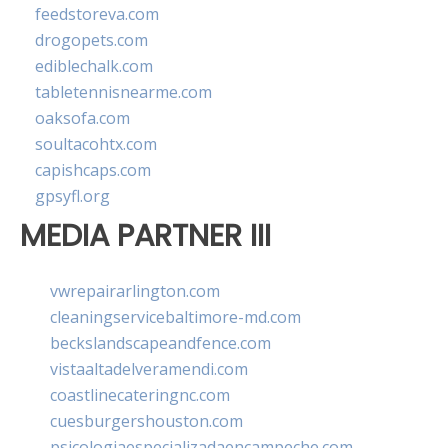
feedstoreva.com
drogopets.com
ediblechalk.com
tabletennisnearme.com
oaksofa.com
soultacohtx.com
capishcaps.com
gpsyfl.org
MEDIA PARTNER III
vwrepairarlington.com
cleaningservicebaltimore-md.com
beckslandscapeandfence.com
vistaaltadelveramendi.com
coastlinecateringnc.com
cuesburgershouston.com
psicologiaespecializadaencampeche.com