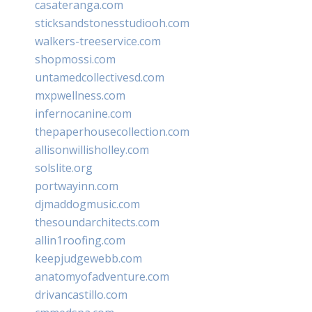
casateranga.com
sticksandstonesstudiooh.com
walkers-treeservice.com
shopmossi.com
untamedcollectivesd.com
mxpwellness.com
infernocanine.com
thepaperhousecollection.com
allisonwillisholley.com
solslite.org
portwayinn.com
djmaddogmusic.com
thesoundarchitects.com
allin1roofing.com
keepjudgewebb.com
anatomyofadventure.com
drivancastillo.com