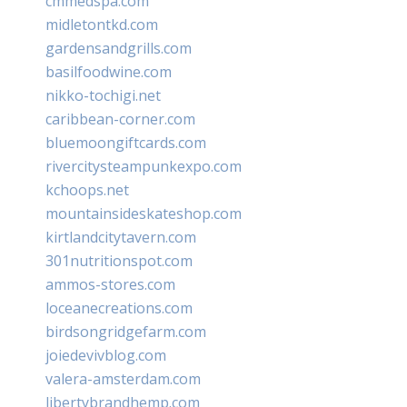
cmmedspa.com
midletontkd.com
gardensandgrills.com
basilfoodwine.com
nikko-tochigi.net
caribbean-corner.com
bluemoongiftcards.com
rivercitysteampunkexpo.com
kchoops.net
mountainsideskateshop.com
kirtlandcitytavern.com
301nutritionspot.com
ammos-stores.com
loceanecreations.com
birdsongridgefarm.com
joiedevivblog.com
valera-amsterdam.com
libertybrandhemp.com