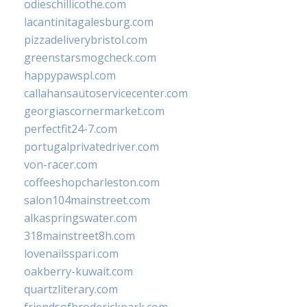
odieschillicothe.com
lacantinitagalesburg.com
pizzadeliverybristol.com
greenstarsmogcheck.com
happypawspl.com
callahansautoservicecenter.com
georgiascornermarket.com
perfectfit24-7.com
portugalprivatedriver.com
von-racer.com
coffeeshopcharleston.com
salon104mainstreet.com
alkaspringswater.com
318mainstreet8h.com
lovenailsspari.com
oakberry-kuwait.com
quartzliterary.com