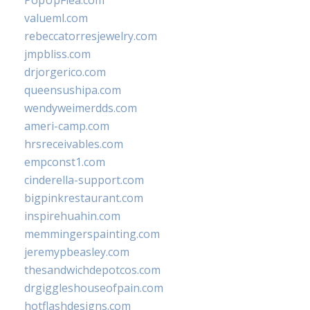
PopUpFlea.com
valueml.com
rebeccatorresjewelry.com
jmpbliss.com
drjorgerico.com
queensushipa.com
wendyweimerdds.com
ameri-camp.com
hrsreceivables.com
empconst1.com
cinderella-support.com
bigpinkrestaurant.com
inspirehuahin.com
memmingerspainting.com
jeremypbeasley.com
thesandwichdepotcos.com
drgiggleshouseofpain.com
hotflashdesigns.com