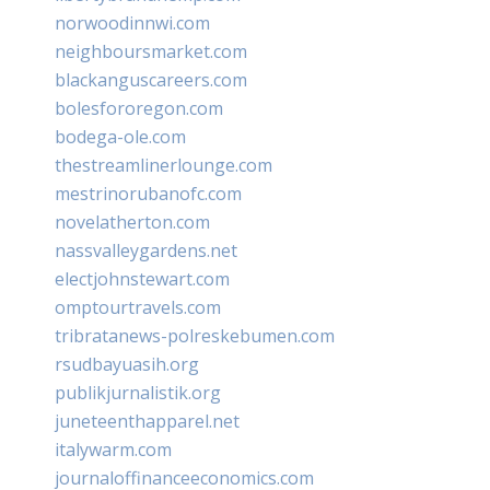
norwoodinnwi.com
neighboursmarket.com
blackanguscareers.com
bolesfororegon.com
bodega-ole.com
thestreamlinerlounge.com
mestrinorubanofc.com
novelatherton.com
nassvalleygardens.net
electjohnstewart.com
omptourtravels.com
tribratanews-polreskebumen.com
rsudbayuasih.org
publikjurnalistik.org
juneteenthapparel.net
italywarm.com
journaloffinanceeconomics.com