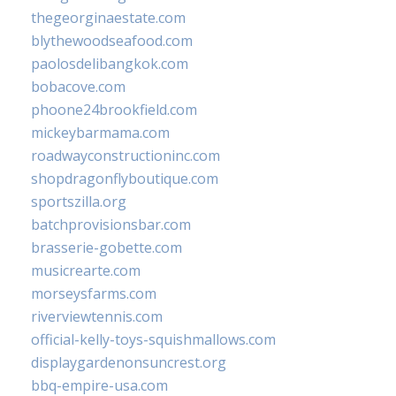
thegeorginaestate.com
blythewoodseafood.com
paolosdelibangkok.com
bobacove.com
phoone24brookfield.com
mickeybarmama.com
roadwayconstructioninc.com
shopdragonflyboutique.com
sportszilla.org
batchprovisionsbar.com
brasserie-gobette.com
musicrearte.com
morseysfarms.com
riverviewtennis.com
official-kelly-toys-squishmallows.com
displaygardenonsuncrest.org
bbq-empire-usa.com