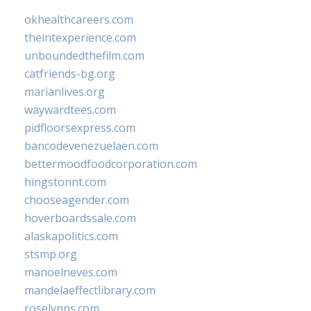
okhealthcareers.com
theintexperience.com
unboundedthefilm.com
catfriends-bg.org
marianlives.org
waywardtees.com
pidfloorsexpress.com
bancodevenezuelaen.com
bettermoodfoodcorporation.com
hingstonnt.com
chooseagender.com
hoverboardssale.com
alaskapolitics.com
stsmp.org
manoelneves.com
mandelaeffectlibrary.com
roselynns.com