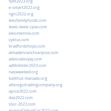
fpet2023.org
e-smart2022.org
ngrc2022.org
leesfamilyfoods.com
lewis-lewis-cpas.com
eleontennis.com
cyetus.com
bradfordshops.com
almadenranchsanjose.com
advocatevijay.com
adlibilimler2023.com
naswwebed.org
balithut-manado.org
alteregotradingcompany.org
aprce2022.com
ibie2022.com
sbcc-2022.com
AngolaOilAndGas2022.com