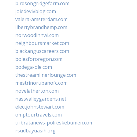
birdsongridgefarm.com
joiedevivblog.com
valera-amsterdam.com
libertybrandhemp.com
norwoodinnwi.com
neighboursmarket.com
blackanguscareers.com
bolesfororegon.com
bodega-ole.com
thestreamlinerlounge.com
mestrinorubanofc.com
novelatherton.com
nassvalleygardens.net
electjohnstewart.com
omptourtravels.com
tribratanews-polreskebumen.com
rsudbayuasih.org