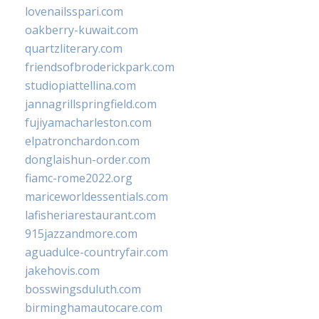
lovenailsspari.com
oakberry-kuwait.com
quartzliterary.com
friendsofbroderickpark.com
studiopiattellina.com
jannagrillspringfield.com
fujiyamacharleston.com
elpatronchardon.com
donglaishun-order.com
fiamc-rome2022.org
mariceworldessentials.com
lafisheriarestaurant.com
915jazzandmore.com
aguadulce-countryfair.com
jakehovis.com
bosswingsduluth.com
birminghamautocare.com