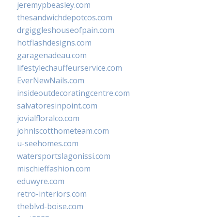
jeremypbeasley.com
thesandwichdepotcos.com
drgiggleshouseofpain.com
hotflashdesigns.com
garagenadeau.com
lifestylechauffeurservice.com
EverNewNails.com
insideoutdecoratingcentre.com
salvatoresinpoint.com
jovialfloralco.com
johnlscotthometeam.com
u-seehomes.com
watersportslagonissi.com
mischieffashion.com
eduwyre.com
retro-interiors.com
theblvd-boise.com