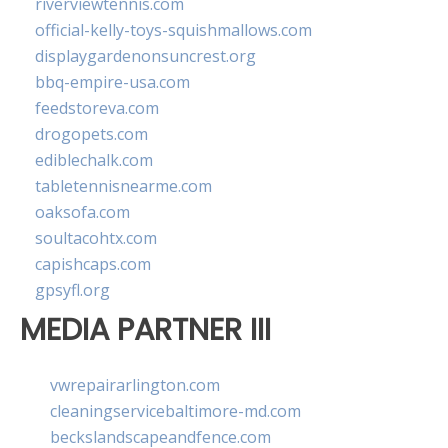
riverviewtennis.com
official-kelly-toys-squishmallows.com
displaygardenonsuncrest.org
bbq-empire-usa.com
feedstoreva.com
drogopets.com
ediblechalk.com
tabletennisnearme.com
oaksofa.com
soultacohtx.com
capishcaps.com
gpsyfl.org
MEDIA PARTNER III
vwrepairarlington.com
cleaningservicebaltimore-md.com
beckslandscapeandfence.com