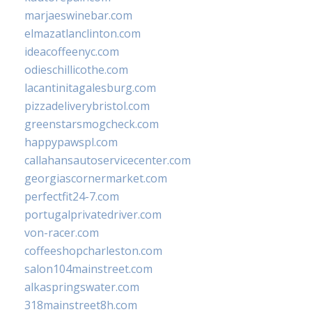
marjaeswinebar.com
elmazatlanclinton.com
ideacoffeenyc.com
odieschillicothe.com
lacantinitagalesburg.com
pizzadeliverybristol.com
greenstarsmogcheck.com
happypawspl.com
callahansautoservicecenter.com
georgiascornermarket.com
perfectfit24-7.com
portugalprivatedriver.com
von-racer.com
coffeeshopcharleston.com
salon104mainstreet.com
alkaspringswater.com
318mainstreet8h.com