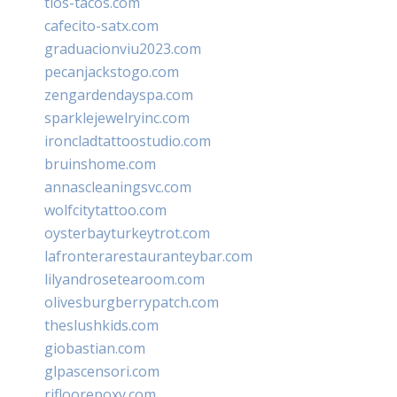
tios-tacos.com
cafecito-satx.com
graduacionviu2023.com
pecanjackstogo.com
zengardendayspa.com
sparklejewelryinc.com
ironcladtattoostudio.com
bruinshome.com
annascleaningsvc.com
wolfcitytattoo.com
oysterbayturkeytrot.com
lafronterarestauranteybar.com
lilyandrosetearoom.com
olivesburgberrypatch.com
theslushkids.com
giobastian.com
glpascensori.com
rifloorepoxy.com