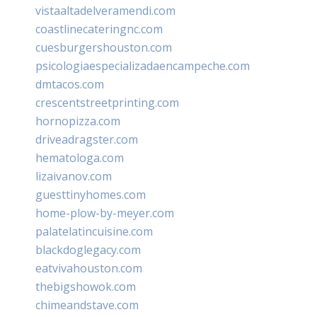
vistaaltadelveramendi.com
coastlinecateringnc.com
cuesburgershouston.com
psicologiaespecializadaencampeche.com
dmtacos.com
crescentstreetprinting.com
hornopizza.com
driveadragster.com
hematologa.com
lizaivanov.com
guesttinyhomes.com
home-plow-by-meyer.com
palatelatincuisine.com
blackdoglegacy.com
eatvivahouston.com
thebigshowok.com
chimeandstave.com