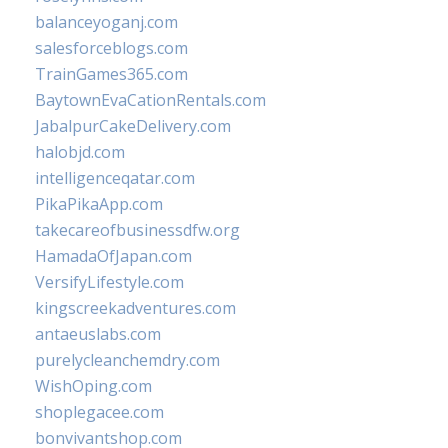
balanceyoganj.com
salesforceblogs.com
TrainGames365.com
BaytownEvaCationRentals.com
JabalpurCakeDelivery.com
halobjd.com
intelligenceqatar.com
PikaPikaApp.com
takecareofbusinessdfw.org
HamadaOfJapan.com
VersifyLifestyle.com
kingscreekadventures.com
antaeuslabs.com
purelycleanchemdry.com
WishOping.com
shoplegacee.com
bonvivantshop.com