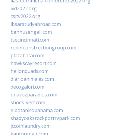
iias-euromena-conference2022.org
ivd2022.org
csity2022.org
ibsarstudyabroad.com
bennusehgall.com
tsecincinnati.com
roderconstructiongroup.com
plazabatai.com
hawkscayresort.com
hellonquads.com
diarioanimales.com
decogaleri.com
unavozparadios.com
shoes-vert.com
elbotanicopanama.com
shadyoaksrockportrvpark.com
jccoinlaundry.com
kautorepair.com