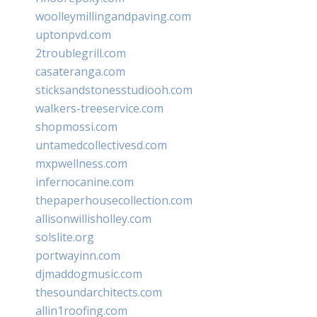
woolleymillingandpaving.com
uptonpvd.com
2troublegrill.com
casateranga.com
sticksandstonesstudiooh.com
walkers-treeservice.com
shopmossi.com
untamedcollectivesd.com
mxpwellness.com
infernocanine.com
thepaperhousecollection.com
allisonwillisholley.com
solslite.org
portwayinn.com
djmaddogmusic.com
thesoundarchitects.com
allin1roofing.com