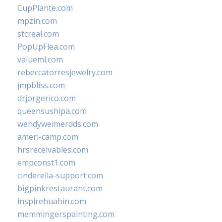
CupPlante.com
mpzin.com
stcreal.com
PopUpFlea.com
valueml.com
rebeccatorresjewelry.com
jmpbliss.com
drjorgerico.com
queensushipa.com
wendyweimerdds.com
ameri-camp.com
hrsreceivables.com
empconst1.com
cinderella-support.com
bigpinkrestaurant.com
inspirehuahin.com
memmingerspainting.com