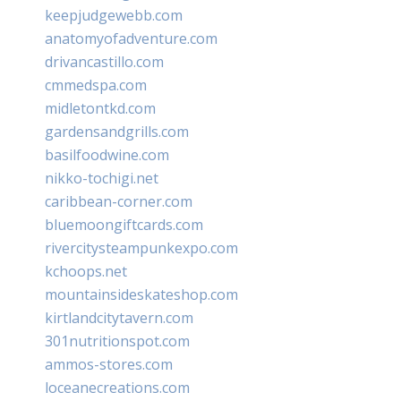
keepjudgewebb.com
anatomyofadventure.com
drivancastillo.com
cmmedspa.com
midletontkd.com
gardensandgrills.com
basilfoodwine.com
nikko-tochigi.net
caribbean-corner.com
bluemoongiftcards.com
rivercitysteampunkexpo.com
kchoops.net
mountainsideskateshop.com
kirtlandcitytavern.com
301nutritionspot.com
ammos-stores.com
loceanecreations.com