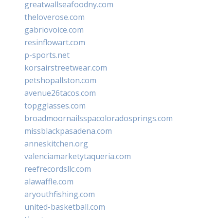
greatwallseafoodny.com
theloverose.com
gabriovoice.com
resinflowart.com
p-sports.net
korsairstreetwear.com
petshopallston.com
avenue26tacos.com
topgglasses.com
broadmoornailsspacoloradosprings.com
missblackpasadena.com
anneskitchen.org
valenciamarketytaqueria.com
reefrecordsllc.com
alawaffle.com
aryouthfishing.com
united-basketball.com