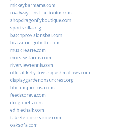
mickeybarmama.com
roadwayconstructioninc.com
shopdragonflyboutique.com
sportszilla.org
batchprovisionsbar.com
brasserie-gobette.com
musicrearte.com
morseysfarms.com
riverviewtennis.com
official-kelly-toys-squishmallows.com
displaygardenonsuncrest.org
bbq-empire-usa.com
feedstoreva.com
drogopets.com
ediblechalk.com
tabletennisnearme.com
oaksofa.com