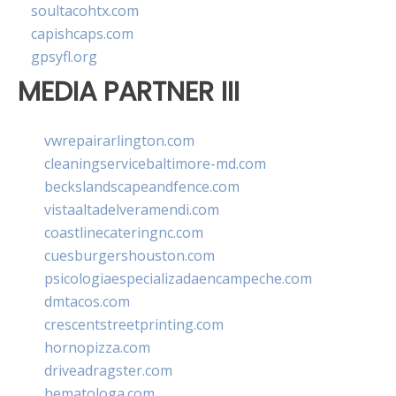
soultacohtx.com
capishcaps.com
gpsyfl.org
MEDIA PARTNER III
vwrepairarlington.com
cleaningservicebaltimore-md.com
beckslandscapeandfence.com
vistaaltadelveramendi.com
coastlinecateringnc.com
cuesburgershouston.com
psicologiaespecializadaencampeche.com
dmtacos.com
crescentstreetprinting.com
hornopizza.com
driveadragster.com
hematologa.com