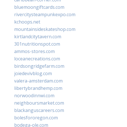
bluemoongiftcards.com
rivercitysteampunkexpo.com
kchoops.net
mountainsideskateshop.com
kirtlandcitytavern.com
301nutritionspot.com
ammos-stores.com
loceanecreations.com
birdsongridgefarm.com
joiedevivblog.com
valera-amsterdam.com
libertybrandhemp.com
norwoodinnwi.com
neighboursmarket.com
blackanguscareers.com
bolesfororegon.com
bodega-ole.com