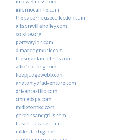
mxpwellness.com
infernocanine.com
thepaperhousecollection.com
allisonwillisholley.com
solslite.org
portwayinn.com
djmaddogmusic.com
thesoundarchitects.com
allin1roofing.com
keepjudgewebb.com
anatomyofadventure.com
drivancastillo.com
cmmedspa.com
midletontkd.com
gardensandgrills.com
basilfoodwine.com
nikko-tochigi.net
caribbean-corner.com