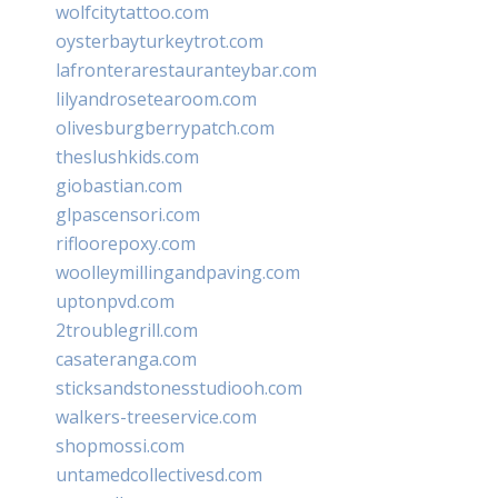
wolfcitytattoo.com
oysterbayturkeytrot.com
lafronterarestauranteybar.com
lilyandrosetearoom.com
olivesburgberrypatch.com
theslushkids.com
giobastian.com
glpascensori.com
rifloorepoxy.com
woolleymillingandpaving.com
uptonpvd.com
2troublegrill.com
casateranga.com
sticksandstonesstudiooh.com
walkers-treeservice.com
shopmossi.com
untamedcollectivesd.com