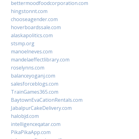
bettermoodfoodcorporation.com
hingstonnt.com
chooseagender.com
hoverboardssale.com
alaskapolitics.com
stsmp.org
manoelneves.com
mandelaeffectlibrary.com
roselynns.com
balanceyoganj.com
salesforceblogs.com
TrainGames365.com
BaytownEvaCationRentals.com
JabalpurCakeDelivery.com
halobjd.com
intelligenceqatar.com
PikaPikaApp.com