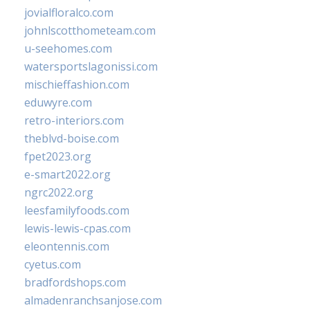
jovialfloralco.com
johnlscotthometeam.com
u-seehomes.com
watersportslagonissi.com
mischieffashion.com
eduwyre.com
retro-interiors.com
theblvd-boise.com
fpet2023.org
e-smart2022.org
ngrc2022.org
leesfamilyfoods.com
lewis-lewis-cpas.com
eleontennis.com
cyetus.com
bradfordshops.com
almadenranchsanjose.com