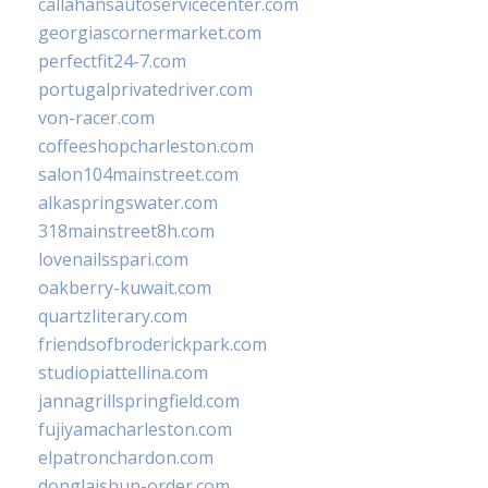
callahansautoservicecenter.com
georgiascornermarket.com
perfectfit24-7.com
portugalprivatedriver.com
von-racer.com
coffeeshopcharleston.com
salon104mainstreet.com
alkaspringswater.com
318mainstreet8h.com
lovenailsspari.com
oakberry-kuwait.com
quartzliterary.com
friendsofbroderickpark.com
studiopiattellina.com
jannagrillspringfield.com
fujiyamacharleston.com
elpatronchardon.com
donglaishun-order.com