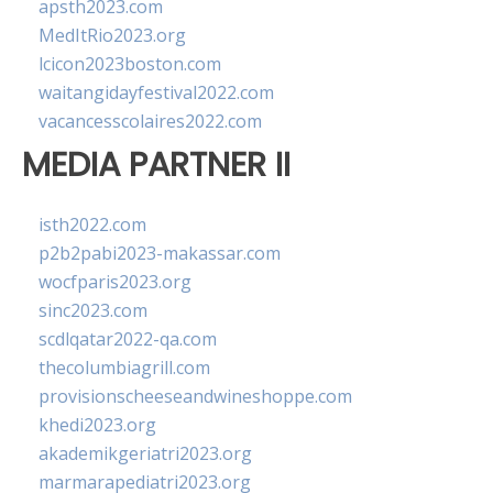
apsth2023.com
MedItRio2023.org
lcicon2023boston.com
waitangidayfestival2022.com
vacancesscolaires2022.com
MEDIA PARTNER II
isth2022.com
p2b2pabi2023-makassar.com
wocfparis2023.org
sinc2023.com
scdlqatar2022-qa.com
thecolumbiagrill.com
provisionscheeseandwineshoppe.com
khedi2023.org
akademikgeriatri2023.org
marmarapediatri2023.org