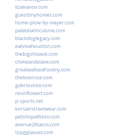
lizaivanov.com
guesttinyhomes.com
home-plow-by-meyer.com
palatelatincuisine.com
blackdoglegacy.com
eatvivahouston.com
thebigshowok.com
chimeandstave.com
greatwallseafoodny.com
theloverose.com
gabriovoice.com
resinflowart.com
p-sports.net
korsairstreetwear.com
petshopallston.com
avenue26tacos.com
topgglasses.com