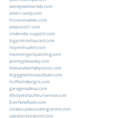
wendyweimerdds.com
ameri-camp.com
hrsreceivables.com
empconst1.com
cinderella-support.com
bigpinkrestaurant.com
inspirehuahin.com
memmingerspainting.com
jeremypbeasley.com
thesandwichdepotcos.com
drgiggleshouseofpain.com
hotflashdesigns.com
garagenadeau.com
lifestylechauffeurservice.com
EverNewNails.com
insideoutdecoratingcentre.com
salvatoresinpoint.com