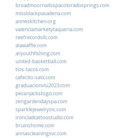
broadmoornailsspacoloradosprings.com
missblackpasadena.com
anneskitchen.org
valenciamarketytaqueria.com
reefrecordsllc.com
alawaffle.com
aryouthfishing.com
united-basketball.com
tios-tacos.com
cafecito-satx.com
graduacionviu2023.com
pecanjackstogo.com
zengardendayspa.com
sparklejewelryinc.com
ironcladtattoostudio.com
bruinshome.com
annascleaningsvc.com