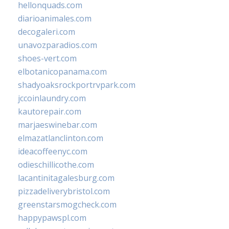
hellonquads.com
diarioanimales.com
decogaleri.com
unavozparadios.com
shoes-vert.com
elbotanicopanama.com
shadyoaksrockportrvpark.com
jccoinlaundry.com
kautorepair.com
marjaeswinebar.com
elmazatlanclinton.com
ideacoffeenyc.com
odieschillicothe.com
lacantinitagalesburg.com
pizzadeliverybristol.com
greenstarsmogcheck.com
happypawspl.com