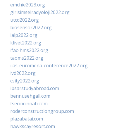
emchie2023.org
girisimselradyoloji2022.org
utcd2022.org
biosensor2022.org
ialp2022.org
klivet2022.org
ifac-hms2022.org
taoms2022.org
iias-euromena-conference2022.org
ivd2022.org
csity2022.org
ibsarstudyabroad.com
bennusehgall.com
tsecincinnati.com
roderconstructiongroup.com
plazabatai.com
hawkscayresort.com