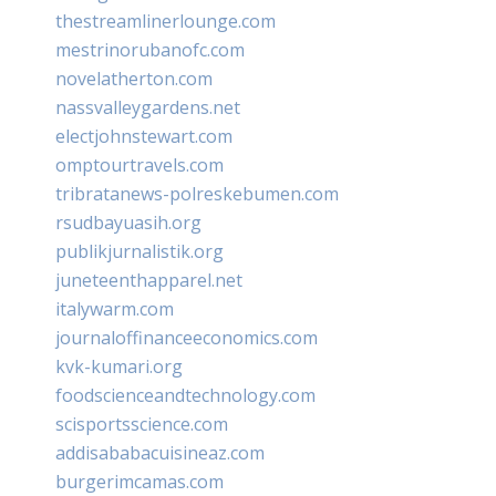
thestreamlinerlounge.com
mestrinorubanofc.com
novelatherton.com
nassvalleygardens.net
electjohnstewart.com
omptourtravels.com
tribratanews-polreskebumen.com
rsudbayuasih.org
publikjurnalistik.org
juneteenthapparel.net
italywarm.com
journaloffinanceeconomics.com
kvk-kumari.org
foodscienceandtechnology.com
scisportsscience.com
addisababacuisineaz.com
burgerimcamas.com