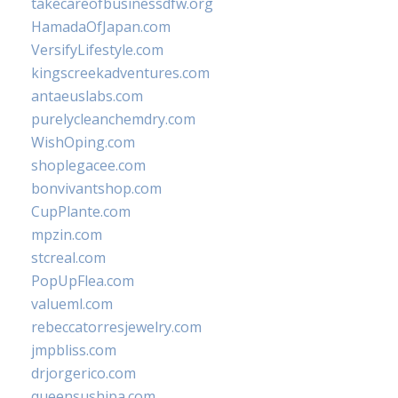
takecareofbusinessdfw.org
HamadaOfJapan.com
VersifyLifestyle.com
kingscreekadventures.com
antaeuslabs.com
purelycleanchemdry.com
WishOping.com
shoplegacee.com
bonvivantshop.com
CupPlante.com
mpzin.com
stcreal.com
PopUpFlea.com
valueml.com
rebeccatorresjewelry.com
jmpbliss.com
drjorgerico.com
queensushipa.com