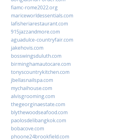
fiamc-rome2022.org
mariceworldessentials.com
lafisheriarestaurant.com
915jazzandmore.com
aguadulce-countryfair.com
jakehovis.com
bosswingsduluth.com
birminghamautocare.com
tonyscountrykitchen.com
jbellasnailspa.com
mychaihouse.com
alvisgrooming.com
thegeorginaestate.com
blythewoodseafood.com
paolosdelibangkok.com
bobacove.com
phoone24brookfield.com