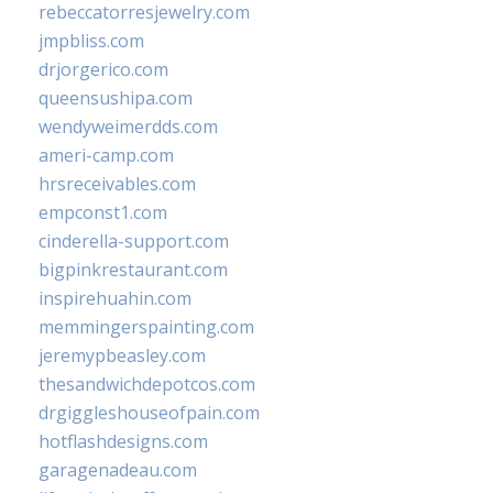
rebeccatorresjewelry.com
jmpbliss.com
drjorgerico.com
queensushipa.com
wendyweimerdds.com
ameri-camp.com
hrsreceivables.com
empconst1.com
cinderella-support.com
bigpinkrestaurant.com
inspirehuahin.com
memmingerspainting.com
jeremypbeasley.com
thesandwichdepotcos.com
drgiggleshouseofpain.com
hotflashdesigns.com
garagenadeau.com