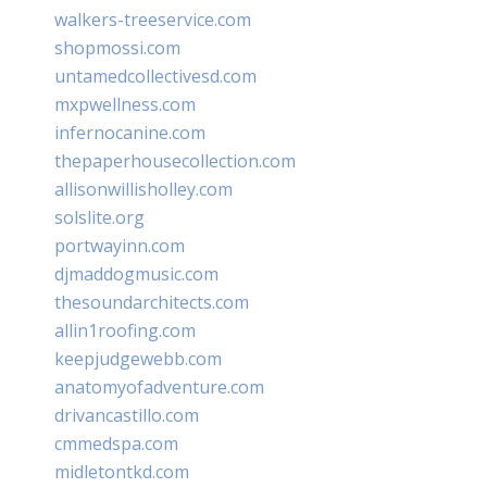
walkers-treeservice.com
shopmossi.com
untamedcollectivesd.com
mxpwellness.com
infernocanine.com
thepaperhousecollection.com
allisonwillisholley.com
solslite.org
portwayinn.com
djmaddogmusic.com
thesoundarchitects.com
allin1roofing.com
keepjudgewebb.com
anatomyofadventure.com
drivancastillo.com
cmmedspa.com
midletontkd.com