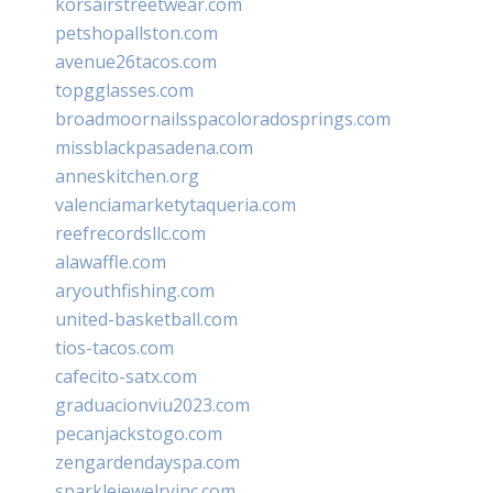
korsairstreetwear.com
petshopallston.com
avenue26tacos.com
topgglasses.com
broadmoornailsspacoloradosprings.com
missblackpasadena.com
anneskitchen.org
valenciamarketytaqueria.com
reefrecordsllc.com
alawaffle.com
aryouthfishing.com
united-basketball.com
tios-tacos.com
cafecito-satx.com
graduacionviu2023.com
pecanjackstogo.com
zengardendayspa.com
sparklejewelryinc.com