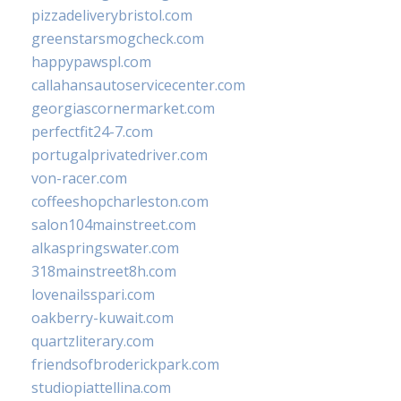
pizzadeliverybristol.com
greenstarsmogcheck.com
happypawspl.com
callahansautoservicecenter.com
georgiascornermarket.com
perfectfit24-7.com
portugalprivatedriver.com
von-racer.com
coffeeshopcharleston.com
salon104mainstreet.com
alkaspringswater.com
318mainstreet8h.com
lovenailsspari.com
oakberry-kuwait.com
quartzliterary.com
friendsofbroderickpark.com
studiopiattellina.com