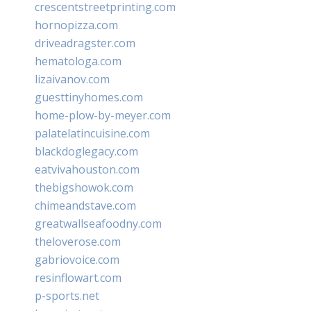
crescentstreetprinting.com
hornopizza.com
driveadragster.com
hematologa.com
lizaivanov.com
guesttinyhomes.com
home-plow-by-meyer.com
palatelatincuisine.com
blackdoglegacy.com
eatvivahouston.com
thebigshowok.com
chimeandstave.com
greatwallseafoodny.com
theloverose.com
gabriovoice.com
resinflowart.com
p-sports.net