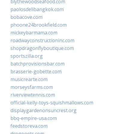
blythewoodseafood.com
paolosdelibangkok.com
bobacove.com
phoone24brookfield.com
mickeybarmama.com
roadwayconstructioninc.com
shopdragonflyboutique.com
sportszilla.org
batchprovisionsbar.com
brasserie-gobette.com
musicrearte.com
morseysfarms.com
riverviewtennis.com
official-kelly-toys-squishmallows.com
displaygardenonsuncrest.org
bbq-empire-usa.com
feedstoreva.com
drogopets.com