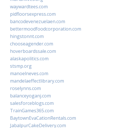
waywardtees.com
pidfloorsexpress.com
bancodevenezuelaen.com
bettermoodfoodcorporation.com
hingstonnt.com
chooseagender.com
hoverboardssale.com
alaskapolitics.com
stsmp.org
manoelneves.com
mandelaeffectlibrary.com
roselynns.com
balanceyoganj.com
salesforceblogs.com
TrainGames365.com
BaytownEvaCationRentals.com
JabalpurCakeDelivery.com