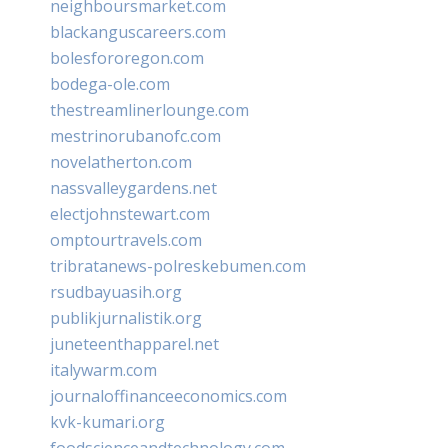
neighboursmarket.com
blackanguscareers.com
bolesfororegon.com
bodega-ole.com
thestreamlinerlounge.com
mestrinorubanofc.com
novelatherton.com
nassvalleygardens.net
electjohnstewart.com
omptourtravels.com
tribratanews-polreskebumen.com
rsudbayuasih.org
publikjurnalistik.org
juneteenthapparel.net
italywarm.com
journaloffinanceeconomics.com
kvk-kumari.org
foodscienceandtechnology.com