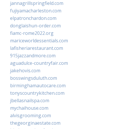
jannagrillspringfield.com
fujiyamacharleston.com
elpatronchardon.com
donglaishun-order.com
fiamc-rome2022.org
mariceworldessentials.com
lafisheriarestaurant.com
915jazzandmore.com
aguadulce-countryfair.com
jakehovis.com
bosswingsduluth.com
birminghamautocare.com
tonyscountrykitchen.com
jbellasnailspa.com
mychaihouse.com
alvisgrooming.com
thegeorginaestate.com