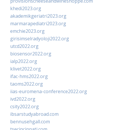
provisionscheeseandwineshoppe.com
khedi2023.org
akademikgeriatri2023.org
marmarapediatri2023.org
emchie2023.org
girisimselradyoloji2022.org
utcd2022.org
biosensor2022.org
ialp2022.org
klivet2022.org
ifac-hms2022.org
taoms2022.org
iias-euromena-conference2022.org
ivd2022.org
csity2022.org
ibsarstudyabroad.com
bennusehgall.com
tsecincinnati.com