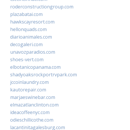
roderconstructiongroup.com
plazabatai.com
hawkscayresort.com
hellonquads.com
diarioanimales.com
decogaleri.com
unavozparadios.com
shoes-vert.com
elbotanicopanama.com
shadyoaksrockportrvpark.com
jccoinlaundry.com
kautorepair.com
marjaeswinebar.com
elmazatlanclinton.com
ideacoffeenyc.com
odieschillicothe.com
lacantinitagalesburg.com