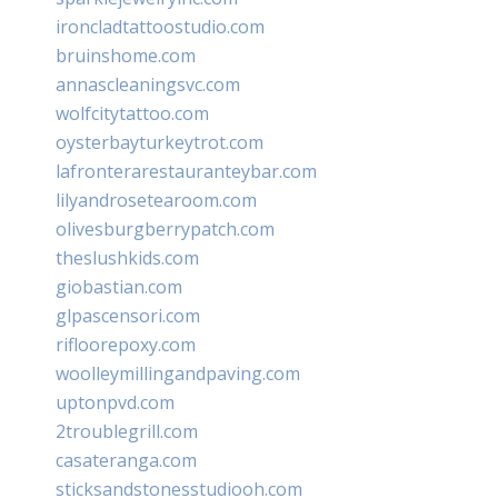
ironcladtattoostudio.com
bruinshome.com
annascleaningsvc.com
wolfcitytattoo.com
oysterbayturkeytrot.com
lafronterarestauranteybar.com
lilyandrosetearoom.com
olivesburgberrypatch.com
theslushkids.com
giobastian.com
glpascensori.com
rifloorepoxy.com
woolleymillingandpaving.com
uptonpvd.com
2troublegrill.com
casateranga.com
sticksandstonesstudiooh.com