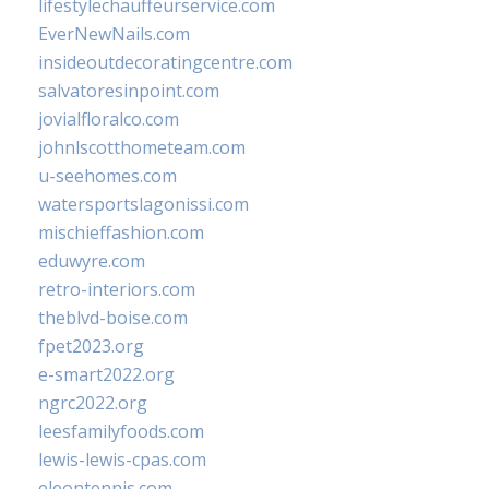
lifestylechauffeurservice.com
EverNewNails.com
insideoutdecoratingcentre.com
salvatoresinpoint.com
jovialfloralco.com
johnlscotthometeam.com
u-seehomes.com
watersportslagonissi.com
mischieffashion.com
eduwyre.com
retro-interiors.com
theblvd-boise.com
fpet2023.org
e-smart2022.org
ngrc2022.org
leesfamilyfoods.com
lewis-lewis-cpas.com
eleontennis.com