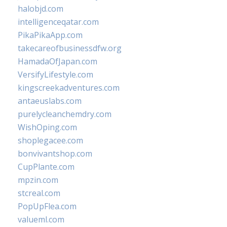
halobjd.com
intelligenceqatar.com
PikaPikaApp.com
takecareofbusinessdfw.org
HamadaOfJapan.com
VersifyLifestyle.com
kingscreekadventures.com
antaeuslabs.com
purelycleanchemdry.com
WishOping.com
shoplegacee.com
bonvivantshop.com
CupPlante.com
mpzin.com
stcreal.com
PopUpFlea.com
valueml.com