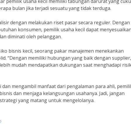
r pemilik usaha kecil memiliki tabungan darurat yang cuk
apa bulan jika terjadi sesuatu yang tidak terduga.
imalisir dengan melakukan riset pasar secara reguler. Dengan
utuhan konsumen, pemilik usaha kecil dapat menyesuaika
dan diminati oleh pelanggan.
siko bisnis kecil, seorang pakar manajemen menekankan
id. “Dengan memiliki hubungan yang baik dengan supplier
pat lebih mudah mendapatkan dukungan saat menghadapi risi
i dan mengambil manfaat dari pengalaman para ahli, pemili
o bisnis dan menjaga kelangsungan usahanya. Jadi, jangan
n strategi yang matang untuk mengelolanya.
o