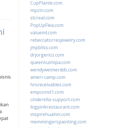
CupPlante.com
mpzin.com
stcreal.com
PopUpFlea.com
mi
valueml.com
rebeccatorresjewelry.com
jmpbliss.com
drjorgerico.com
queensushipa.com
wendyweimerdds.com
isnis
ameri-camp.com
hrsreceivables.com
empconst1.com
cinderella-support.com
ikan
bigpinkrestaurant.com
a
inspirehuahin.com
epat
memmingerspainting.com