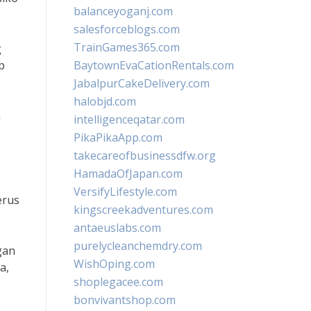
balanceyoganj.com
salesforceblogs.com
TrainGames365.com
g
p
BaytownEvaCationRentals.com
JabalpurCakeDelivery.com
halobjd.com
n
intelligenceqatar.com
PikaPikaApp.com
takecareofbusinessdfw.org
HamadaOfJapan.com
VersifyLifestyle.com
erus
kingscreekadventures.com
antaeuslabs.com
purelycleanchemdry.com
gan
WishOping.com
a,
shoplegacee.com
bonvivantshop.com