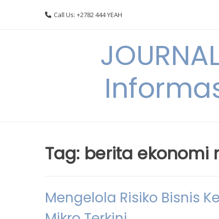
Skip
Call Us: +2782 444 YEAH
to
content
JOURNAL
Informas
Tag:
berita ekonomi 
Mengelola Risiko Bisnis K
Mikro Terkini