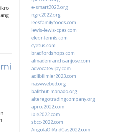
e-smart2022.org
ikro
ngrc2022.org
yang
leesfamilyfoods.com
lewis-lewis-cpas.com
eleontennis.com
cyetus.com
bradfordshops.com
almadenranchsanjose.com
omi
advocatevijay.com
adlibilimler2023.com
naswwebed.org
balithut-manado.org
alteregotradingcompany.org
aprce2022.com
an
ibie2022.com
h
sbcc-2022.com
AngolaOilAndGas2022.com