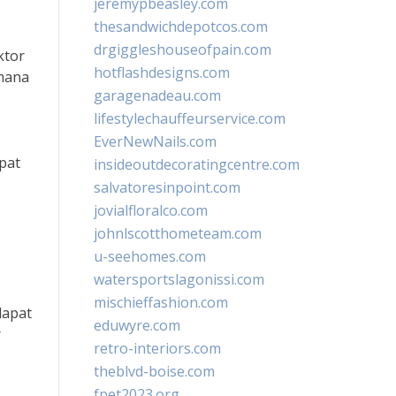
jeremypbeasley.com
thesandwichdepotcos.com
drgiggleshouseofpain.com
ktor
hotflashdesigns.com
 mana
garagenadeau.com
lifestylechauffeurservice.com
EverNewNails.com
pat
insideoutdecoratingcentre.com
salvatoresinpoint.com
jovialfloralco.com
johnlscotthometeam.com
u-seehomes.com
watersportslagonissi.com
mischieffashion.com
dapat
eduwyre.com
r
retro-interiors.com
theblvd-boise.com
fpet2023.org