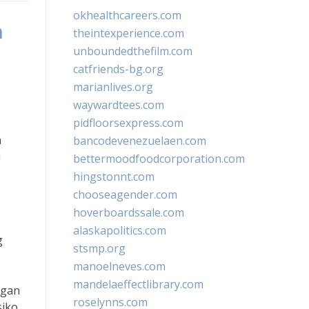
okhealthcareers.com
h
theintexperience.com
unboundedthefilm.com
catfriends-bg.org
marianlives.org
waywardtees.com
pidfloorsexpress.com
n
bancodevenezuelaen.com
i
bettermoodfoodcorporation.com
hingstonnt.com
chooseagender.com
hoverboardssale.com
alaskapolitics.com
g
stsmp.org
manoelneves.com
mandelaeffectlibrary.com
ngan
roselynns.com
siko