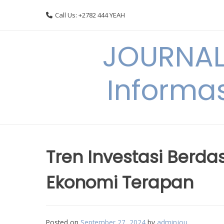
Skip
Call Us: +2782 444 YEAH
to
content
JOURNAL
Informas
Tren Investasi Berdas
Ekonomi Terapan
Posted on
September 27, 2024
by
adminjou