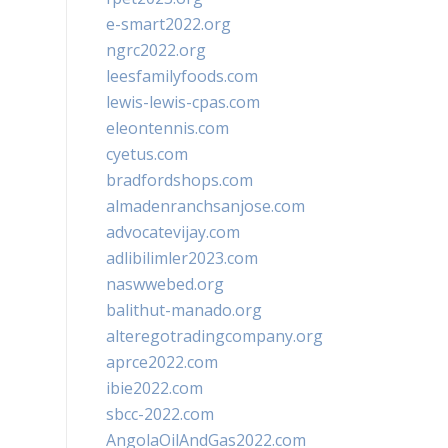
e-smart2022.org
ngrc2022.org
leesfamilyfoods.com
lewis-lewis-cpas.com
eleontennis.com
cyetus.com
bradfordshops.com
almadenranchsanjose.com
advocatevijay.com
adlibilimler2023.com
naswwebed.org
balithut-manado.org
alteregotradingcompany.org
aprce2022.com
ibie2022.com
sbcc-2022.com
AngolaOilAndGas2022.com