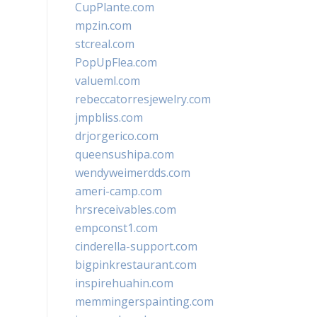
CupPlante.com
mpzin.com
stcreal.com
PopUpFlea.com
valueml.com
rebeccatorresjewelry.com
jmpbliss.com
drjorgerico.com
queensushipa.com
wendyweimerdds.com
ameri-camp.com
hrsreceivables.com
empconst1.com
cinderella-support.com
bigpinkrestaurant.com
inspirehuahin.com
memmingerspainting.com