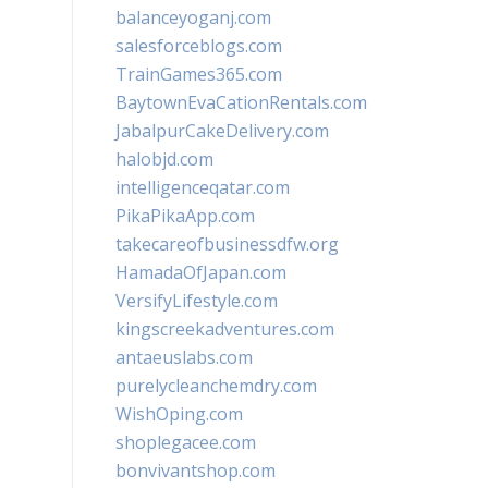
balanceyoganj.com
salesforceblogs.com
TrainGames365.com
BaytownEvaCationRentals.com
JabalpurCakeDelivery.com
halobjd.com
intelligenceqatar.com
PikaPikaApp.com
takecareofbusinessdfw.org
HamadaOfJapan.com
VersifyLifestyle.com
kingscreekadventures.com
antaeuslabs.com
purelycleanchemdry.com
WishOping.com
shoplegacee.com
bonvivantshop.com