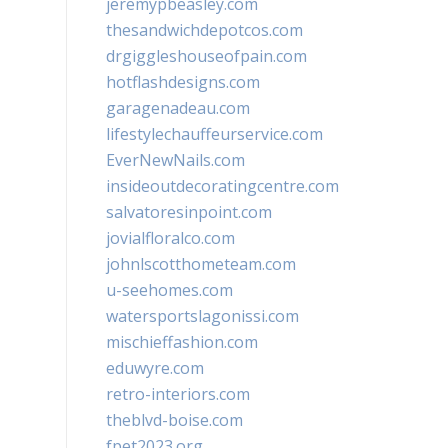
jeremypbeasley.com
thesandwichdepotcos.com
drgiggleshouseofpain.com
hotflashdesigns.com
garagenadeau.com
lifestylechauffeurservice.com
EverNewNails.com
insideoutdecoratingcentre.com
salvatoresinpoint.com
jovialfloralco.com
johnlscotthometeam.com
u-seehomes.com
watersportslagonissi.com
mischieffashion.com
eduwyre.com
retro-interiors.com
theblvd-boise.com
fpet2023.org