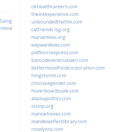
okhealthcareers.com
theintexperience.com
 Saing
unboundedthefilm.com
nesia
catfriends-bg.org
marianlives.org
waywardtees.com
pidfloorsexpress.com
bancodevenezuelaen.com
bettermoodfoodcorporation.com
hingstonnt.com
chooseagender.com
hoverboardssale.com
alaskapolitics.com
stsmp.org
manoelneves.com
mandelaeffectlibrary.com
roselynns.com