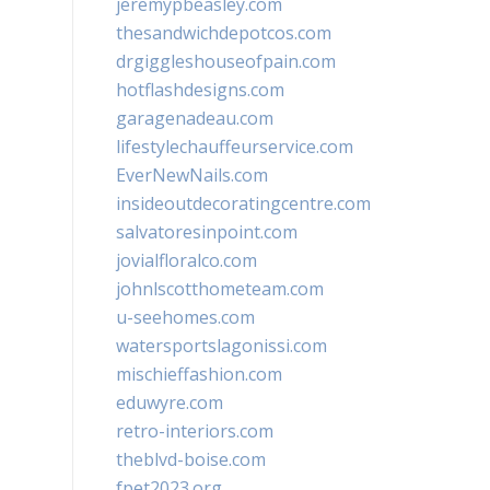
jeremypbeasley.com
thesandwichdepotcos.com
drgiggleshouseofpain.com
hotflashdesigns.com
garagenadeau.com
lifestylechauffeurservice.com
EverNewNails.com
insideoutdecoratingcentre.com
salvatoresinpoint.com
jovialfloralco.com
johnlscotthometeam.com
u-seehomes.com
watersportslagonissi.com
mischieffashion.com
eduwyre.com
retro-interiors.com
theblvd-boise.com
fpet2023.org