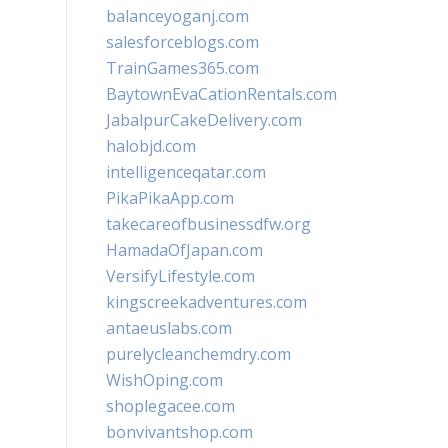
balanceyoganj.com
salesforceblogs.com
TrainGames365.com
BaytownEvaCationRentals.com
JabalpurCakeDelivery.com
halobjd.com
intelligenceqatar.com
PikaPikaApp.com
takecareofbusinessdfw.org
HamadaOfJapan.com
VersifyLifestyle.com
kingscreekadventures.com
antaeuslabs.com
purelycleanchemdry.com
WishOping.com
shoplegacee.com
bonvivantshop.com