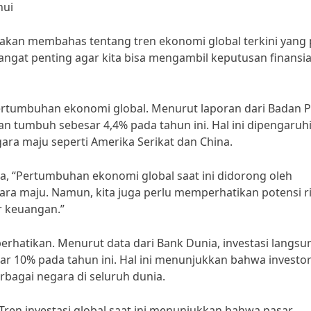
hui
ita akan membahas tentang tren ekonomi global terkini yang 
angat penting agar kita bisa mengambil keputusan finansia
pertumbuhan ekonomi global. Menurut laporan dari Badan 
kan tumbuh sebesar 4,4% pada tahun ini. Hal ini dipengaruhi
ra maju seperti Amerika Serikat dan China.
 “Pertumbuhan ekonomi global saat ini didorong oleh
ra maju. Namun, kita juga perlu memperhatikan potensi ri
ar keuangan.”
ta perhatikan. Menurut data dari Bank Dunia, investasi langsu
ar 10% pada tahun ini. Hal ini menunjukkan bahwa investo
erbagai negara di seluruh dunia.
“Tren investasi global saat ini menunjukkan bahwa pasar