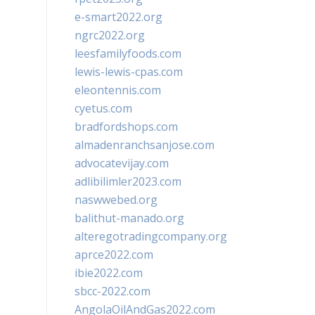
e-smart2022.org
ngrc2022.org
leesfamilyfoods.com
lewis-lewis-cpas.com
eleontennis.com
cyetus.com
bradfordshops.com
almadenranchsanjose.com
advocatevijay.com
adlibilimler2023.com
naswwebed.org
balithut-manado.org
alteregotradingcompany.org
aprce2022.com
ibie2022.com
sbcc-2022.com
AngolaOilAndGas2022.com