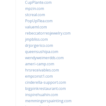
CupPlante.com
mpzin.com
stcreal.com
PopUpFlea.com
valueml.com
rebeccatorresjewelry.com
jmpbliss.com
drjorgerico.com
queensushipa.com
wendyweimerdds.com
ameri-camp.com
hrsreceivables.com
empconst1.com
cinderella-support.com
bigpinkrestaurant.com
inspirehuahin.com
memmingerspainting.com