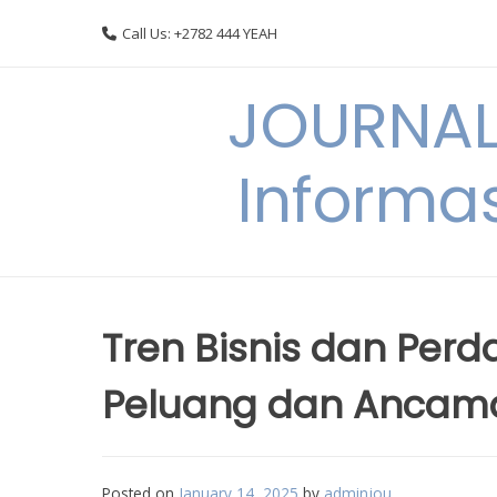
Skip
Call Us: +2782 444 YEAH
to
content
JOURNAL
Informas
Tren Bisnis dan Per
Peluang dan Ancam
Posted on
January 14, 2025
by
adminjou