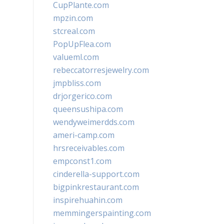
CupPlante.com
mpzin.com
stcreal.com
PopUpFlea.com
valueml.com
rebeccatorresjewelry.com
jmpbliss.com
drjorgerico.com
queensushipa.com
wendyweimerdds.com
ameri-camp.com
hrsreceivables.com
empconst1.com
cinderella-support.com
bigpinkrestaurant.com
inspirehuahin.com
memmingerspainting.com