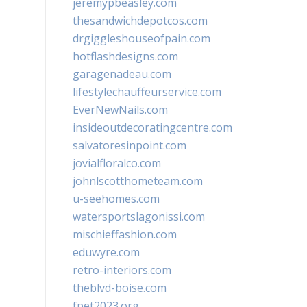
jeremypbeasley.com
thesandwichdepotcos.com
drgiggleshouseofpain.com
hotflashdesigns.com
garagenadeau.com
lifestylechauffeurservice.com
EverNewNails.com
insideoutdecoratingcentre.com
salvatoresinpoint.com
jovialfloralco.com
johnlscotthometeam.com
u-seehomes.com
watersportslagonissi.com
mischieffashion.com
eduwyre.com
retro-interiors.com
theblvd-boise.com
fpet2023.org