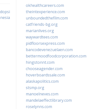
okhealthcareers.com
dopsi
theintexperience.com
onesia
unboundedthefilm.com
catfriends-bg.org
marianlives.org
waywardtees.com
pidfloorsexpress.com
bancodevenezuelaen.com
bettermoodfoodcorporation.com
hingstonnt.com
chooseagender.com
hoverboardssale.com
alaskapolitics.com
stsmp.org
manoelneves.com
mandelaeffectlibrary.com
roselynns.com