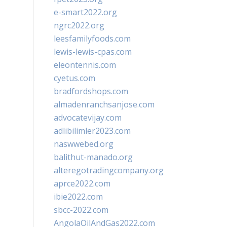
e-smart2022.org
ngrc2022.org
leesfamilyfoods.com
lewis-lewis-cpas.com
eleontennis.com
cyetus.com
bradfordshops.com
almadenranchsanjose.com
advocatevijay.com
adlibilimler2023.com
naswwebed.org
balithut-manado.org
alteregotradingcompany.org
aprce2022.com
ibie2022.com
sbcc-2022.com
AngolaOilAndGas2022.com