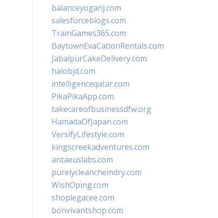
balanceyoganj.com
salesforceblogs.com
TrainGames365.com
BaytownEvaCationRentals.com
JabalpurCakeDelivery.com
halobjd.com
intelligenceqatar.com
PikaPikaApp.com
takecareofbusinessdfw.org
HamadaOfJapan.com
VersifyLifestyle.com
kingscreekadventures.com
antaeuslabs.com
purelycleanchemdry.com
WishOping.com
shoplegacee.com
bonvivantshop.com