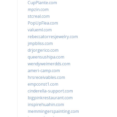
CupPlante.com
mpzin.com
stcreal.com
PopUpFlea.com
valueml.com
rebeccatorresjewelry.com
jmpbliss.com
drjorgerico.com
queensushipa.com
wendyweimerdds.com
ameri-camp.com
hrsreceivables.com
empconst1.com
cinderella-support.com
bigpinkrestaurant.com
inspirehuahin.com
memmingerspainting.com