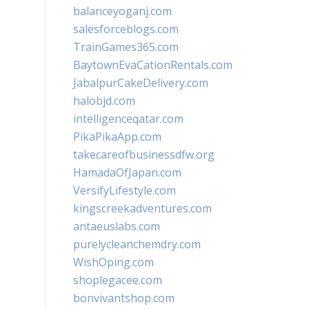
balanceyoganj.com
salesforceblogs.com
TrainGames365.com
BaytownEvaCationRentals.com
JabalpurCakeDelivery.com
halobjd.com
intelligenceqatar.com
PikaPikaApp.com
takecareofbusinessdfw.org
HamadaOfJapan.com
VersifyLifestyle.com
kingscreekadventures.com
antaeuslabs.com
purelycleanchemdry.com
WishOping.com
shoplegacee.com
bonvivantshop.com