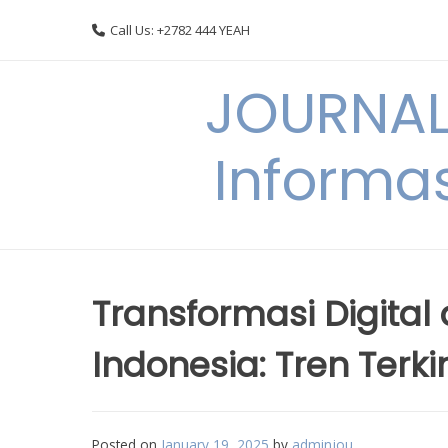
Skip
Call Us: +2782 444 YEAH
to
content
JOURNAL
Informas
Transformasi Digital
Indonesia: Tren Ter
Posted on
January 19, 2025
by
adminjou