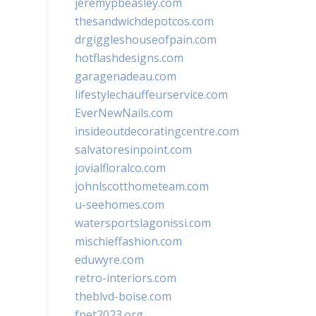
jeremypbeasley.com
thesandwichdepotcos.com
drgiggleshouseofpain.com
hotflashdesigns.com
garagenadeau.com
lifestylechauffeurservice.com
EverNewNails.com
insideoutdecoratingcentre.com
salvatoresinpoint.com
jovialfloralco.com
johnlscotthometeam.com
u-seehomes.com
watersportslagonissi.com
mischieffashion.com
eduwyre.com
retro-interiors.com
theblvd-boise.com
fpet2023.org