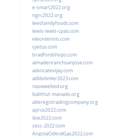
e-smart2022.org
ngrc2022.org
leesfamilyfoods.com
lewis-lewis-cpas.com
eleontennis.com
cyetus.com
bradfordshops.com
almadenranchsanjose.com
advocatevijay.com
adlibilimler2023.com
naswwebed.org
balithut-manado.org
alteregotradingcompany.org
aprce2022.com
ibie2022.com
sbcc-2022.com
AngolaOilAndGas2022.com