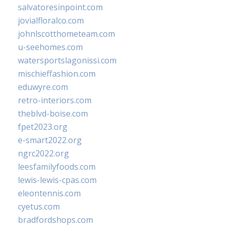
salvatoresinpoint.com
jovialfloralco.com
johnlscotthometeam.com
u-seehomes.com
watersportslagonissi.com
mischieffashion.com
eduwyre.com
retro-interiors.com
theblvd-boise.com
fpet2023.org
e-smart2022.org
ngrc2022.org
leesfamilyfoods.com
lewis-lewis-cpas.com
eleontennis.com
cyetus.com
bradfordshops.com