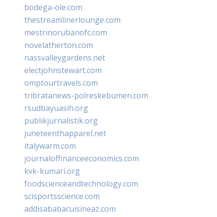
bodega-ole.com
thestreamlinerlounge.com
mestrinorubanofc.com
novelatherton.com
nassvalleygardens.net
electjohnstewart.com
omptourtravels.com
tribratanews-polreskebumen.com
rsudbayuasih.org
publikjurnalistik.org
juneteenthapparel.net
italywarm.com
journaloffinanceeconomics.com
kvk-kumari.org
foodscienceandtechnology.com
scisportsscience.com
addisababacuisineaz.com