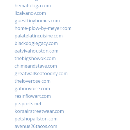
hematologa.com
lizaivanov.com
guesttinyhomes.com
home-plow-by-meyer.com
palatelatincuisine.com
blackdoglegacy.com
eatvivahouston.com
thebigshowok.com
chimeandstave.com
greatwallseafoodny.com
theloverose.com
gabriovoice.com
resinflowart.com
p-sports.net
korsairstreetwear.com
petshopallston.com
avenue26tacos.com