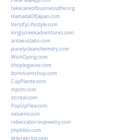
PikaPikaApp.com
takecareofbusinessdfw.org
HamadaOfJapan.com
VersifyLifestyle.com
kingscreekadventures.com
antaeuslabs.com
purelycleanchemdry.com
WishOping.com
shoplegacee.com
bonvivantshop.com
CupPlante.com
mpzin.com
stcreal.com
PopUpFlea.com
valueml.com
rebeccatorresjewelry.com
jmpbliss.com
drjorgerico.com