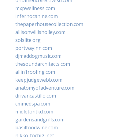
untamedcollectivesd.com
mxpwellness.com
infernocanine.com
thepaperhousecollection.com
allisonwillisholley.com
solslite.org
portwayinn.com
djmaddogmusic.com
thesoundarchitects.com
allin1roofing.com
keepjudgewebb.com
anatomyofadventure.com
drivancastillo.com
cmmedspa.com
midletontkd.com
gardensandgrills.com
basilfoodwine.com
nikko-tochigi.net