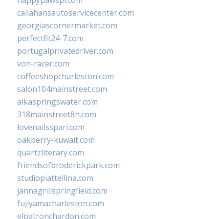
happypawspl.com
callahansautoservicecenter.com
georgiascornermarket.com
perfectfit24-7.com
portugalprivatedriver.com
von-racer.com
coffeeshopcharleston.com
salon104mainstreet.com
alkaspringswater.com
318mainstreet8h.com
lovenailsspari.com
oakberry-kuwait.com
quartzliterary.com
friendsofbroderickpark.com
studiopiattellina.com
jannagrillspringfield.com
fujiyamacharleston.com
elpatronchardon.com