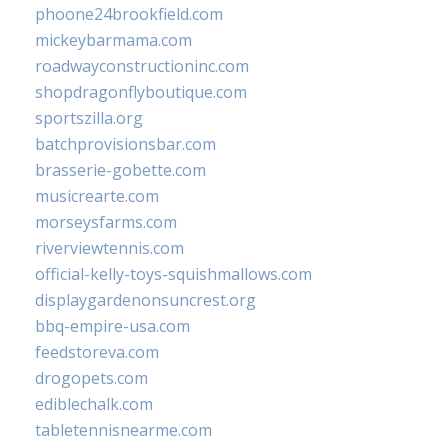
phoone24brookfield.com
mickeybarmama.com
roadwayconstructioninc.com
shopdragonflyboutique.com
sportszilla.org
batchprovisionsbar.com
brasserie-gobette.com
musicrearte.com
morseysfarms.com
riverviewtennis.com
official-kelly-toys-squishmallows.com
displaygardenonsuncrest.org
bbq-empire-usa.com
feedstoreva.com
drogopets.com
ediblechalk.com
tabletennisnearme.com