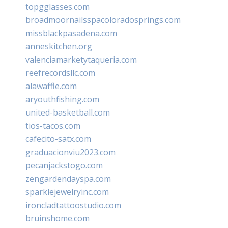
topgglasses.com
broadmoornailsspacoloradosprings.com
missblackpasadena.com
anneskitchen.org
valenciamarketytaqueria.com
reefrecordsllc.com
alawaffle.com
aryouthfishing.com
united-basketball.com
tios-tacos.com
cafecito-satx.com
graduacionviu2023.com
pecanjackstogo.com
zengardendayspa.com
sparklejewelryinc.com
ironcladtattoostudio.com
bruinshome.com