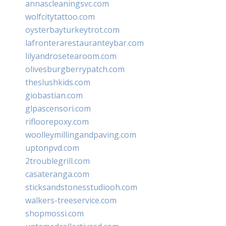
annascleaningsvc.com
wolfcitytattoo.com
oysterbayturkeytrot.com
lafronterarestauranteybar.com
lilyandrosetearoom.com
olivesburgberrypatch.com
theslushkids.com
giobastian.com
glpascensori.com
rifloorepoxy.com
woolleymillingandpaving.com
uptonpvd.com
2troublegrill.com
casateranga.com
sticksandstonesstudiooh.com
walkers-treeservice.com
shopmossi.com