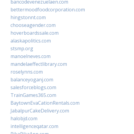
bancodevenezuelaen.com
bettermoodfoodcorporation.com
hingstonnt.com
chooseagender.com
hoverboardssale.com
alaskapolitics.com
stsmp.org
manoelneves.com
mandelaeffectlibrary.com
roselynns.com
balanceyoganj.com
salesforceblogs.com
TrainGames365.com
BaytownEvaCationRentals.com
JabalpurCakeDelivery.com
halobjd.com
intelligenceqatar.com