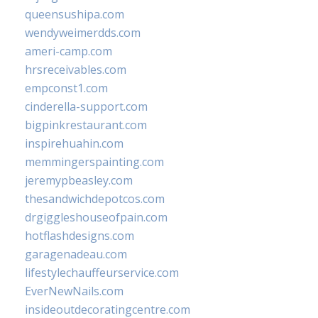
queensushipa.com
wendyweimerdds.com
ameri-camp.com
hrsreceivables.com
empconst1.com
cinderella-support.com
bigpinkrestaurant.com
inspirehuahin.com
memmingerspainting.com
jeremypbeasley.com
thesandwichdepotcos.com
drgiggleshouseofpain.com
hotflashdesigns.com
garagenadeau.com
lifestylechauffeurservice.com
EverNewNails.com
insideoutdecoratingcentre.com