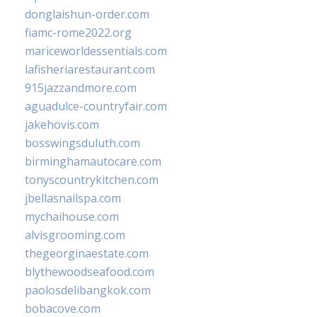
donglaishun-order.com
fiamc-rome2022.org
mariceworldessentials.com
lafisheriarestaurant.com
915jazzandmore.com
aguadulce-countryfair.com
jakehovis.com
bosswingsduluth.com
birminghamautocare.com
tonyscountrykitchen.com
jbellasnailspa.com
mychaihouse.com
alvisgrooming.com
thegeorginaestate.com
blythewoodseafood.com
paolosdelibangkok.com
bobacove.com