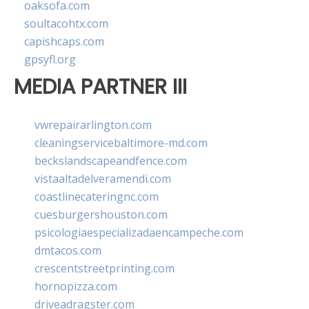
oaksofa.com
soultacohtx.com
capishcaps.com
gpsyfl.org
MEDIA PARTNER III
vwrepairarlington.com
cleaningservicebaltimore-md.com
beckslandscapeandfence.com
vistaaltadelveramendi.com
coastlinecateringnc.com
cuesburgershouston.com
psicologiaespecializadaencampeche.com
dmtacos.com
crescentstreetprinting.com
hornopizza.com
driveadragster.com