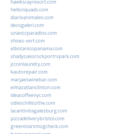
hawkscayresort.com
hellonquads.com
diarioanimales.com
decogaleri.com
unavozparadios.com
shoes-vert.com
elbotanicopanama.com
shadyoaksrockportrvpark.com
jccoinlaundry.com
kautorepair.com
marjaeswinebar.com
elmazatlanclinton.com
ideacoffeenyc.com
odieschillicothe.com
lacantinitagalesburg.com
pizzadeliverybristol.com
greenstarsmogcheck.com