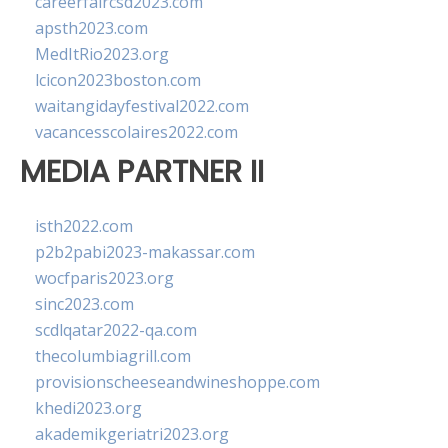
careerfaircsd2023.com
apsth2023.com
MedItRio2023.org
lcicon2023boston.com
waitangidayfestival2022.com
vacancesscolaires2022.com
MEDIA PARTNER II
isth2022.com
p2b2pabi2023-makassar.com
wocfparis2023.org
sinc2023.com
scdlqatar2022-qa.com
thecolumbiagrill.com
provisionscheeseandwineshoppe.com
khedi2023.org
akademikgeriatri2023.org