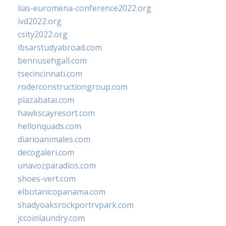
iias-euromena-conference2022.org
ivd2022.org
csity2022.org
ibsarstudyabroad.com
bennusehgall.com
tsecincinnati.com
roderconstructiongroup.com
plazabatai.com
hawkscayresort.com
hellonquads.com
diarioanimales.com
decogaleri.com
unavozparadios.com
shoes-vert.com
elbotanicopanama.com
shadyoaksrockportrvpark.com
jccoinlaundry.com