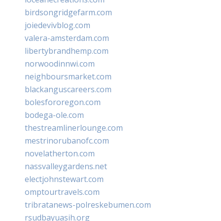
birdsongridgefarm.com
joiedevivblog.com
valera-amsterdam.com
libertybrandhemp.com
norwoodinnwi.com
neighboursmarket.com
blackanguscareers.com
bolesfororegon.com
bodega-ole.com
thestreamlinerlounge.com
mestrinorubanofc.com
novelatherton.com
nassvalleygardens.net
electjohnstewart.com
omptourtravels.com
tribratanews-polreskebumen.com
rsudbayuasih.org