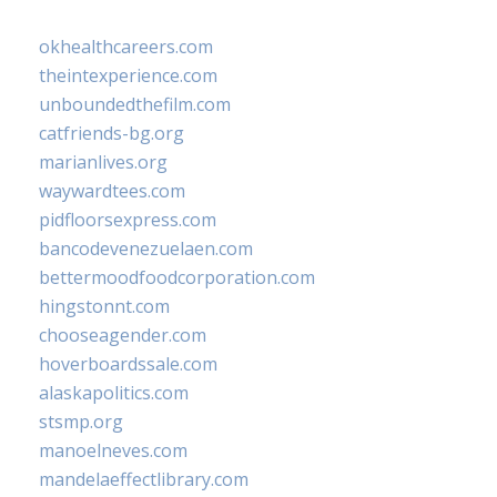
okhealthcareers.com
theintexperience.com
unboundedthefilm.com
catfriends-bg.org
marianlives.org
waywardtees.com
pidfloorsexpress.com
bancodevenezuelaen.com
bettermoodfoodcorporation.com
hingstonnt.com
chooseagender.com
hoverboardssale.com
alaskapolitics.com
stsmp.org
manoelneves.com
mandelaeffectlibrary.com