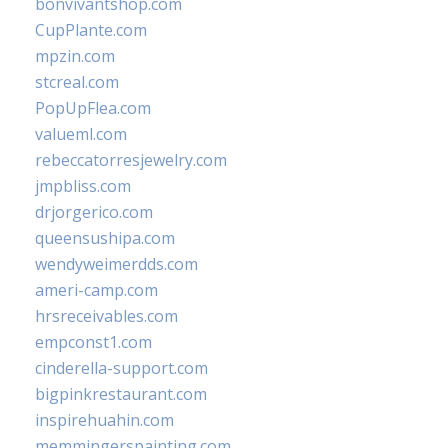
bonvivantshop.com
CupPlante.com
mpzin.com
stcreal.com
PopUpFlea.com
valueml.com
rebeccatorresjewelry.com
jmpbliss.com
drjorgerico.com
queensushipa.com
wendyweimerdds.com
ameri-camp.com
hrsreceivables.com
empconst1.com
cinderella-support.com
bigpinkrestaurant.com
inspirehuahin.com
memmingerspainting.com