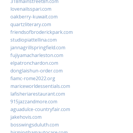
318mainstreet8h.com
lovenailsspari.com
oakberry-kuwait.com
quartzliterary.com
friendsofbroderickpark.com
studiopiattellina.com
jannagrillspringfield.com
fujiyamacharleston.com
elpatronchardon.com
donglaishun-order.com
fiamc-rome2022.org
mariceworldessentials.com
lafisheriarestaurant.com
915jazzandmore.com
aguadulce-countryfair.com
jakehovis.com
bosswingsduluth.com
birminghamautocare.com