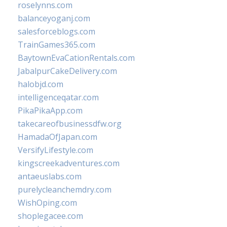
roselynns.com
balanceyoganj.com
salesforceblogs.com
TrainGames365.com
BaytownEvaCationRentals.com
JabalpurCakeDelivery.com
halobjd.com
intelligenceqatar.com
PikaPikaApp.com
takecareofbusinessdfw.org
HamadaOfJapan.com
VersifyLifestyle.com
kingscreekadventures.com
antaeuslabs.com
purelycleanchemdry.com
WishOping.com
shoplegacee.com