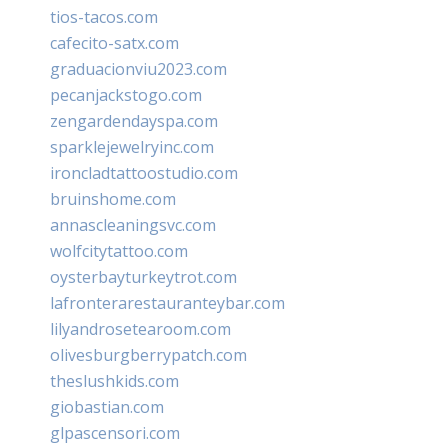
tios-tacos.com
cafecito-satx.com
graduacionviu2023.com
pecanjackstogo.com
zengardendayspa.com
sparklejewelryinc.com
ironcladtattoostudio.com
bruinshome.com
annascleaningsvc.com
wolfcitytattoo.com
oysterbayturkeytrot.com
lafronterarestauranteybar.com
lilyandrosetearoom.com
olivesburgberrypatch.com
theslushkids.com
giobastian.com
glpascensori.com