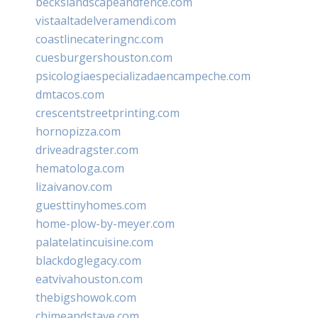
beckslandscapeandfence.com
vistaaltadelveramendi.com
coastlinecateringnc.com
cuesburgershouston.com
psicologiaespecializadaencampeche.com
dmtacos.com
crescentstreetprinting.com
hornopizza.com
driveadragster.com
hematologa.com
lizaivanov.com
guesttinyhomes.com
home-plow-by-meyer.com
palatelatincuisine.com
blackdoglegacy.com
eatvivahouston.com
thebigshowok.com
chimeandstave.com