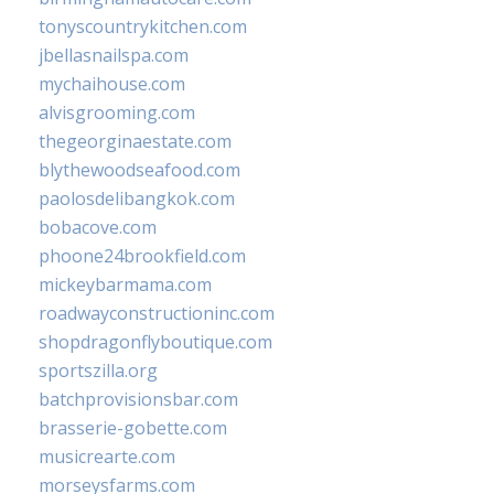
tonyscountrykitchen.com
jbellasnailspa.com
mychaihouse.com
alvisgrooming.com
thegeorginaestate.com
blythewoodseafood.com
paolosdelibangkok.com
bobacove.com
phoone24brookfield.com
mickeybarmama.com
roadwayconstructioninc.com
shopdragonflyboutique.com
sportszilla.org
batchprovisionsbar.com
brasserie-gobette.com
musicrearte.com
morseysfarms.com