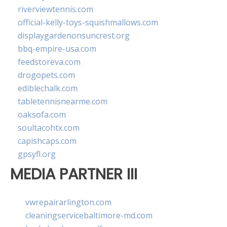
riverviewtennis.com
official-kelly-toys-squishmallows.com
displaygardenonsuncrest.org
bbq-empire-usa.com
feedstoreva.com
drogopets.com
ediblechalk.com
tabletennisnearme.com
oaksofa.com
soultacohtx.com
capishcaps.com
gpsyfl.org
MEDIA PARTNER III
vwrepairarlington.com
cleaningservicebaltimore-md.com