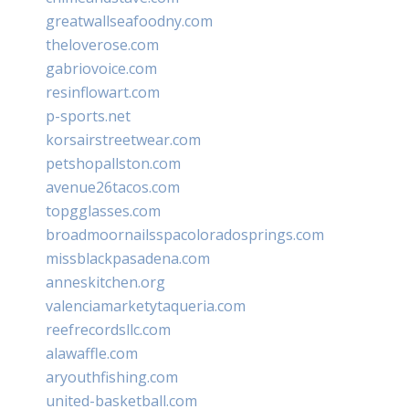
greatwallseafoodny.com
theloverose.com
gabriovoice.com
resinflowart.com
p-sports.net
korsairstreetwear.com
petshopallston.com
avenue26tacos.com
topgglasses.com
broadmoornailsspacoloradosprings.com
missblackpasadena.com
anneskitchen.org
valenciamarketytaqueria.com
reefrecordsllc.com
alawaffle.com
aryouthfishing.com
united-basketball.com