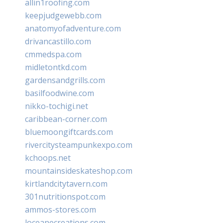
allin1roofing.com
keepjudgewebb.com
anatomyofadventure.com
drivancastillo.com
cmmedspa.com
midletontkd.com
gardensandgrills.com
basilfoodwine.com
nikko-tochigi.net
caribbean-corner.com
bluemoongiftcards.com
rivercitysteampunkexpo.com
kchoops.net
mountainsideskateshop.com
kirtlandcitytavern.com
301nutritionspot.com
ammos-stores.com
loceanecreations.com