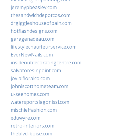
jeremypbeasley.com
thesandwichdepotcos.com
drgiggleshouseofpain.com
hotflashdesigns.com
garagenadeau.com
lifestylechauffeurservice.com
EverNewNails.com
insideoutdecoratingcentre.com
salvatoresinpoint.com
jovialfloralco.com
johnlscotthometeam.com
u-seehomes.com
watersportslagonissi.com
mischieffashion.com
eduwyre.com
retro-interiors.com
theblvd-boise.com