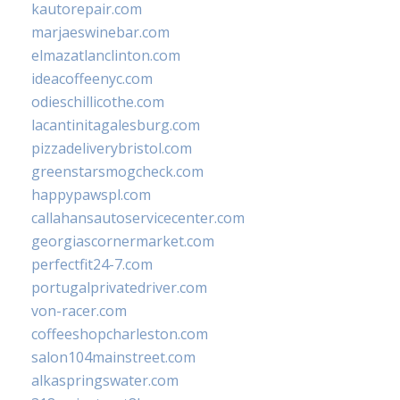
kautorepair.com
marjaeswinebar.com
elmazatlanclinton.com
ideacoffeenyc.com
odieschillicothe.com
lacantinitagalesburg.com
pizzadeliverybristol.com
greenstarsmogcheck.com
happypawspl.com
callahansautoservicecenter.com
georgiascornermarket.com
perfectfit24-7.com
portugalprivatedriver.com
von-racer.com
coffeeshopcharleston.com
salon104mainstreet.com
alkaspringswater.com