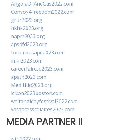
AngolaOilAndGas2022.com
Convoy4Freedom2022.com
grur2023.org
hkhk2023.org
napm2023.org
apsdfd2023.org
forumausape2023.com
imkl2023.com
careerfaircsd2023.com
apsth2023.com
MedItRio2023.org
lcicon2023boston.com
waitangidayfestival2022.com
vacancesscolaires2022.com
MEDIA PARTNER II
isth2022.com