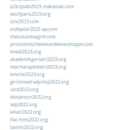
p2b2pabi2023-makassar.com
wocfparis2023.org
sinc2023.com
scdlqatar2022-qa.com
thecolumbiagrill.com
provisionscheeseandwineshoppe.com
khedi2023.org
akademikgeriatri2023.org
marmarapediatri2023.org
emchie2023.org
girisimselradyoloji2022.org
utcd2022.org
biosensor2022.org
ialp2022.org
klivet2022.org
ifac-hms2022.org
taoms2022.org