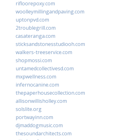
rifloorepoxy.com
woolleymillingandpaving.com
uptonpvd.com
2troublegrill.com
casateranga.com
sticksandstonesstudiooh.com
walkers-treeservice.com
shopmossi.com
untamedcollectivesd.com
mxpwellness.com
infernocanine.com
thepaperhousecollection.com
allisonwillisholley.com
solslite.org
portwayinn.com
djmaddogmusic.com
thesoundarchitects.com