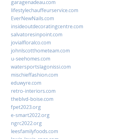
garagenadeau.com
lifestylechauffeurservice.com
EverNewNails.com
insideoutdecoratingcentre.com
salvatoresinpoint.com
jovialfloralco.com
johnlscotthometeam.com
u-seehomes.com
watersportslagonissi.com
mischieffashion.com
eduwyre.com
retro-interiors.com
theblvd-boise.com
fpet2023.org
e-smart2022.org
ngrc2022.org
leesfamilyfoods.com