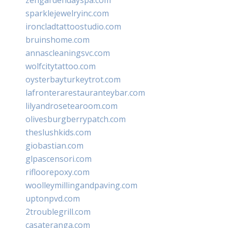
sparklejewelryinc.com
ironcladtattoostudio.com
bruinshome.com
annascleaningsvc.com
wolfcitytattoo.com
oysterbayturkeytrot.com
lafronterarestauranteybar.com
lilyandrosetearoom.com
olivesburgberrypatch.com
theslushkids.com
giobastian.com
glpascensori.com
rifloorepoxy.com
woolleymillingandpaving.com
uptonpvd.com
2troublegrill.com
casateranga.com