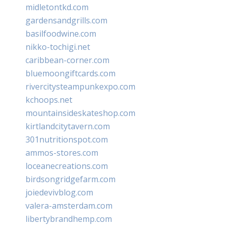
midletontkd.com
gardensandgrills.com
basilfoodwine.com
nikko-tochigi.net
caribbean-corner.com
bluemoongiftcards.com
rivercitysteampunkexpo.com
kchoops.net
mountainsideskateshop.com
kirtlandcitytavern.com
301nutritionspot.com
ammos-stores.com
loceanecreations.com
birdsongridgefarm.com
joiedevivblog.com
valera-amsterdam.com
libertybrandhemp.com