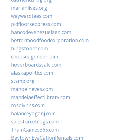
marianlives.org
waywardtees.com
pidfloorsexpress.com
bancodevenezuelaen.com
bettermoodfoodcorporation.com
hingstonnt.com
chooseagender.com
hoverboardssale.com
alaskapolitics.com
stsmp.org
manoelneves.com
mandelaeffectlibrary.com
roselynns.com
balanceyoganj.com
salesforceblogs.com
TrainGames365.com
BaytownEvaCationRentals.com