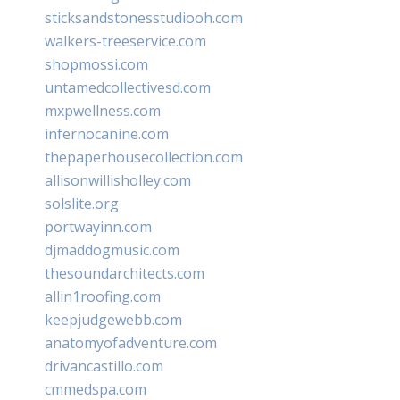
sticksandstonesstudiooh.com
walkers-treeservice.com
shopmossi.com
untamedcollectivesd.com
mxpwellness.com
infernocanine.com
thepaperhousecollection.com
allisonwillisholley.com
solslite.org
portwayinn.com
djmaddogmusic.com
thesoundarchitects.com
allin1roofing.com
keepjudgewebb.com
anatomyofadventure.com
drivancastillo.com
cmmedspa.com