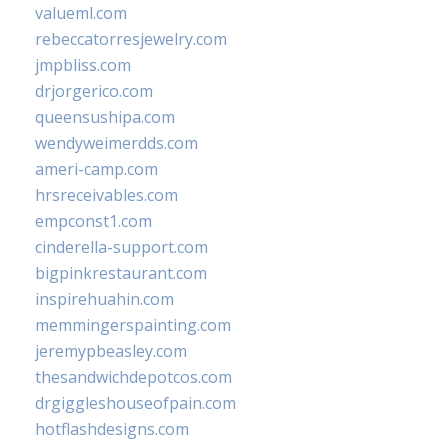
valueml.com
rebeccatorresjewelry.com
jmpbliss.com
drjorgerico.com
queensushipa.com
wendyweimerdds.com
ameri-camp.com
hrsreceivables.com
empconst1.com
cinderella-support.com
bigpinkrestaurant.com
inspirehuahin.com
memmingerspainting.com
jeremypbeasley.com
thesandwichdepotcos.com
drgiggleshouseofpain.com
hotflashdesigns.com