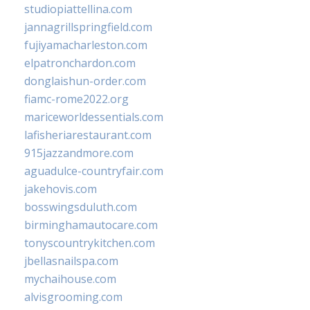
studiopiattellina.com
jannagrillspringfield.com
fujiyamacharleston.com
elpatronchardon.com
donglaishun-order.com
fiamc-rome2022.org
mariceworldessentials.com
lafisheriarestaurant.com
915jazzandmore.com
aguadulce-countryfair.com
jakehovis.com
bosswingsduluth.com
birminghamautocare.com
tonyscountrykitchen.com
jbellasnailspa.com
mychaihouse.com
alvisgrooming.com