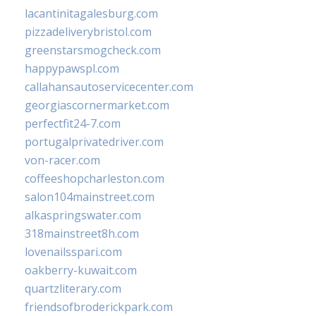
lacantinitagalesburg.com
pizzadeliverybristol.com
greenstarsmogcheck.com
happypawspl.com
callahansautoservicecenter.com
georgiascornermarket.com
perfectfit24-7.com
portugalprivatedriver.com
von-racer.com
coffeeshopcharleston.com
salon104mainstreet.com
alkaspringswater.com
318mainstreet8h.com
lovenailsspari.com
oakberry-kuwait.com
quartzliterary.com
friendsofbroderickpark.com