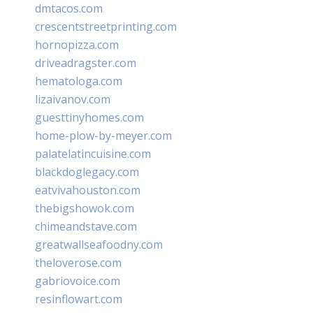
dmtacos.com
crescentstreetprinting.com
hornopizza.com
driveadragster.com
hematologa.com
lizaivanov.com
guesttinyhomes.com
home-plow-by-meyer.com
palatelatincuisine.com
blackdoglegacy.com
eatvivahouston.com
thebigshowok.com
chimeandstave.com
greatwallseafoodny.com
theloverose.com
gabriovoice.com
resinflowart.com