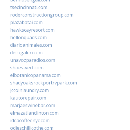
tsecincinnati.com
roderconstructiongroup.com
plazabatai.com
hawkscayresort.com
hellonquads.com
diarioanimales.com
decogaleri.com
unavozparadios.com
shoes-vert.com
elbotanicopanama.com
shadyoaksrockportrvpark.com
jccoinlaundry.com
kautorepair.com
marjaeswinebar.com
elmazatlanclinton.com
ideacoffeenyc.com
odieschillicothe.com