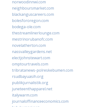
norwoodinnwi.com
neighboursmarket.com
blackanguscareers.com
bolesfororegon.com
bodega-ole.com
thestreamlinerlounge.com
mestrinorubanofc.com
novelatherton.com
nassvalleygardens.net
electjohnstewart.com
omptourtravels.com
tribratanews-polreskebumen.com
rsudbayuasih.org
publikjurnalistik.org
juneteenthapparel.net
italywarm.com
journaloffinanceeconomics.com