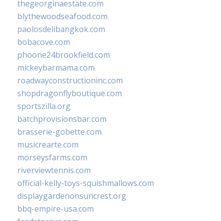
thegeorginaestate.com
blythewoodseafood.com
paolosdelibangkok.com
bobacove.com
phoone24brookfield.com
mickeybarmama.com
roadwayconstructioninc.com
shopdragonflyboutique.com
sportszilla.org
batchprovisionsbar.com
brasserie-gobette.com
musicrearte.com
morseysfarms.com
riverviewtennis.com
official-kelly-toys-squishmallows.com
displaygardenonsuncrest.org
bbq-empire-usa.com