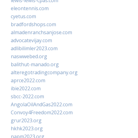
lewis-lewis-cpas.com
eleontennis.com
cyetus.com
bradfordshops.com
almadenranchsanjose.com
advocatevijay.com
adlibilimler2023.com
naswwebed.org
balithut-manado.org
alteregotradingcompany.org
aprce2022.com
ibie2022.com
sbcc-2022.com
AngolaOilAndGas2022.com
Convoy4Freedom2022.com
grur2023.org
hkhk2023.org
napm2023.org