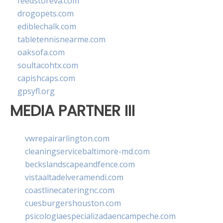
feedstoreva.com
drogopets.com
ediblechalk.com
tabletennisnearme.com
oaksofa.com
soultacohtx.com
capishcaps.com
gpsyfl.org
MEDIA PARTNER III
vwrepairarlington.com
cleaningservicebaltimore-md.com
beckslandscapeandfence.com
vistaaltadelveramendi.com
coastlinecateringnc.com
cuesburgershouston.com
psicologiaespecializadaencampeche.com