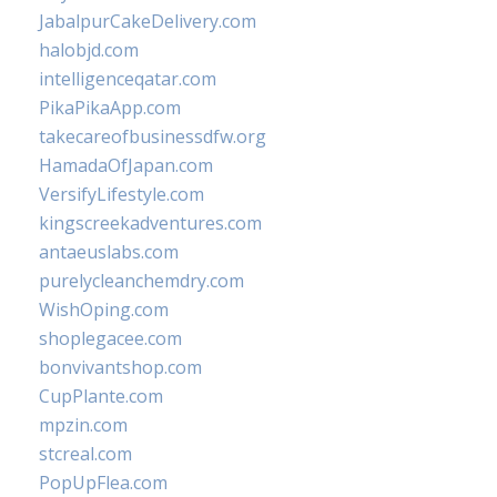
JabalpurCakeDelivery.com
halobjd.com
intelligenceqatar.com
PikaPikaApp.com
takecareofbusinessdfw.org
HamadaOfJapan.com
VersifyLifestyle.com
kingscreekadventures.com
antaeuslabs.com
purelycleanchemdry.com
WishOping.com
shoplegacee.com
bonvivantshop.com
CupPlante.com
mpzin.com
stcreal.com
PopUpFlea.com