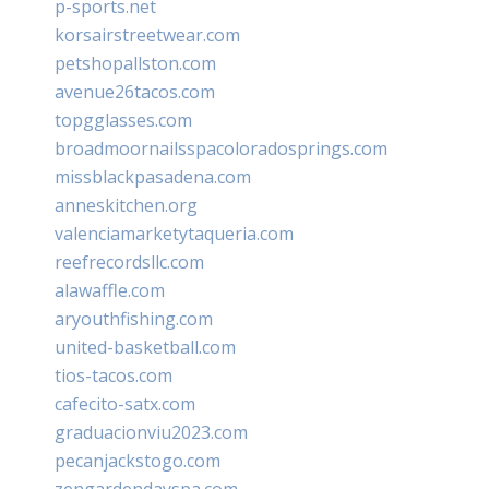
p-sports.net
korsairstreetwear.com
petshopallston.com
avenue26tacos.com
topgglasses.com
broadmoornailsspacoloradosprings.com
missblackpasadena.com
anneskitchen.org
valenciamarketytaqueria.com
reefrecordsllc.com
alawaffle.com
aryouthfishing.com
united-basketball.com
tios-tacos.com
cafecito-satx.com
graduacionviu2023.com
pecanjackstogo.com
zengardendayspa.com