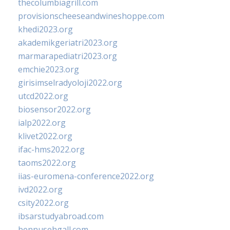
thecolumbiagrill.com
provisionscheeseandwineshoppe.com
khedi2023.org
akademikgeriatri2023.org
marmarapediatri2023.org
emchie2023.org
girisimselradyoloji2022.org
utcd2022.org
biosensor2022.org
ialp2022.org
klivet2022.org
ifac-hms2022.org
taoms2022.org
iias-euromena-conference2022.org
ivd2022.org
csity2022.org
ibsarstudyabroad.com
bennusehgall.com