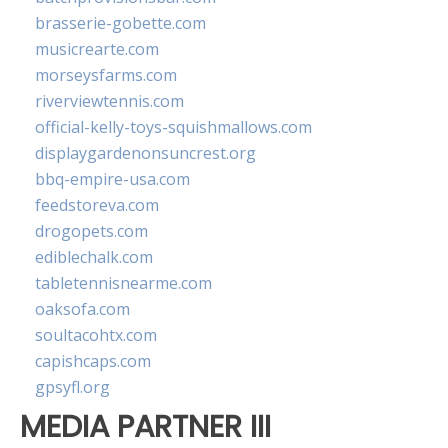
brasserie-gobette.com
musicrearte.com
morseysfarms.com
riverviewtennis.com
official-kelly-toys-squishmallows.com
displaygardenonsuncrest.org
bbq-empire-usa.com
feedstoreva.com
drogopets.com
ediblechalk.com
tabletennisnearme.com
oaksofa.com
soultacohtx.com
capishcaps.com
gpsyfl.org
MEDIA PARTNER III