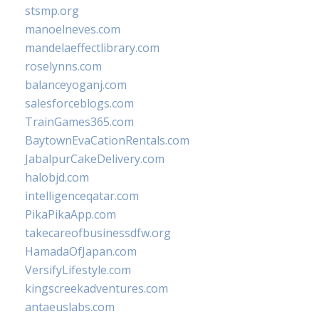
stsmp.org
manoelneves.com
mandelaeffectlibrary.com
roselynns.com
balanceyoganj.com
salesforceblogs.com
TrainGames365.com
BaytownEvaCationRentals.com
JabalpurCakeDelivery.com
halobjd.com
intelligenceqatar.com
PikaPikaApp.com
takecareofbusinessdfw.org
HamadaOfJapan.com
VersifyLifestyle.com
kingscreekadventures.com
antaeuslabs.com