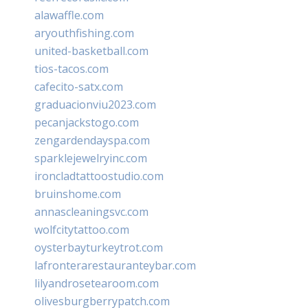
alawaffle.com
aryouthfishing.com
united-basketball.com
tios-tacos.com
cafecito-satx.com
graduacionviu2023.com
pecanjackstogo.com
zengardendayspa.com
sparklejewelryinc.com
ironcladtattoostudio.com
bruinshome.com
annascleaningsvc.com
wolfcitytattoo.com
oysterbayturkeytrot.com
lafronterarestauranteybar.com
lilyandrosetearoom.com
olivesburgberrypatch.com