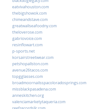
blackdoglegacy.com
eatvivahouston.com
thebigshowok.com
chimeandstave.com
greatwallseafoodny.com
theloverose.com
gabriovoice.com
resinflowart.com
p-sports.net
korsairstreetwear.com
petshopallston.com
avenue26tacos.com
topgglasses.com
broadmoornailsspacoloradosprings.com
missblackpasadena.com
anneskitchen.org
valenciamarketytaqueria.com
reefrecordsllc.com