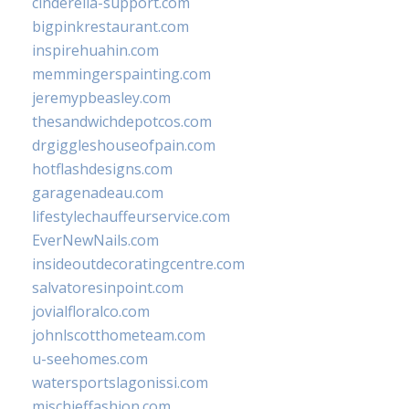
cinderella-support.com
bigpinkrestaurant.com
inspirehuahin.com
memmingerspainting.com
jeremypbeasley.com
thesandwichdepotcos.com
drgiggleshouseofpain.com
hotflashdesigns.com
garagenadeau.com
lifestylechauffeurservice.com
EverNewNails.com
insideoutdecoratingcentre.com
salvatoresinpoint.com
jovialfloralco.com
johnlscotthometeam.com
u-seehomes.com
watersportslagonissi.com
mischieffashion.com