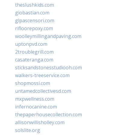
theslushkids.com
giobastian.com
glpascensori.com
rifloorepoxy.com
woolleymillingandpaving.com
uptonpvd.com
2troublegrill.com
casateranga.com
sticksandstonesstudiooh.com
walkers-treeservice.com
shopmossi.com
untamedcollectivesd.com
mxpwellness.com
infernocanine.com
thepaperhousecollection.com
allisonwillisholley.com
solslite.org