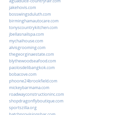
aguadulce-countryfair.com
jakehovis.com
bosswingsduluth.com
birminghamautocare.com
tonyscountrykitchen.com
jbellasnailspa.com
mychaihouse.com
alvisgrooming.com
thegeorginaestate.com
blythewoodseafood.com
paolosdelibangkok.com
bobacove.com
phoone24brookfield.com
mickeybarmama.com
roadwayconstructioninc.com
shopdragonflyboutique.com
sportszilla.org
batchprovisionsbar.com