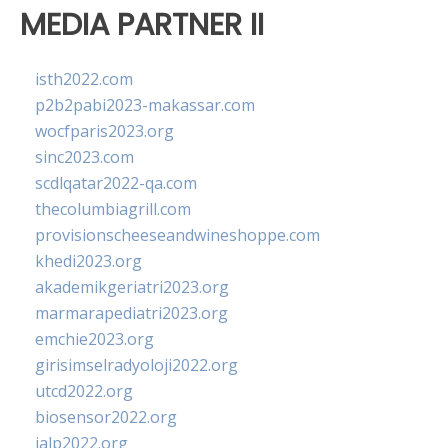
MEDIA PARTNER II
isth2022.com
p2b2pabi2023-makassar.com
wocfparis2023.org
sinc2023.com
scdlqatar2022-qa.com
thecolumbiagrill.com
provisionscheeseandwineshoppe.com
khedi2023.org
akademikgeriatri2023.org
marmarapediatri2023.org
emchie2023.org
girisimselradyoloji2022.org
utcd2022.org
biosensor2022.org
ialp2022.org