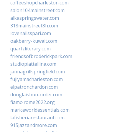
coffeeshopcharleston.com
salon104mainstreet.com
alkaspringswater.com
318mainstreet8h.com
lovenailsspari.com
oakberry-kuwait.com
quartzliterary.com
friendsofbroderickpark.com
studiopiattellina.com
jannagrillspringfield.com
fujiyamacharleston.com
elpatronchardon.com
donglaishun-order.com
fiamc-rome2022.org
mariceworldessentials.com
lafisheriarestaurant.com
915jazzandmore.com