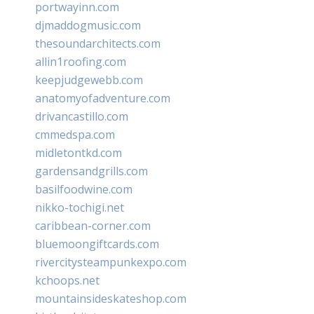
portwayinn.com
djmaddogmusic.com
thesoundarchitects.com
allin1roofing.com
keepjudgewebb.com
anatomyofadventure.com
drivancastillo.com
cmmedspa.com
midletontkd.com
gardensandgrills.com
basilfoodwine.com
nikko-tochigi.net
caribbean-corner.com
bluemoongiftcards.com
rivercitysteampunkexpo.com
kchoops.net
mountainsideskateshop.com