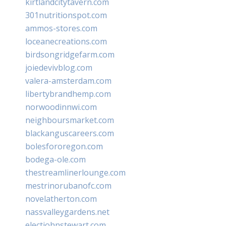
kirtlandcitytavern.com
301nutritionspot.com
ammos-stores.com
loceanecreations.com
birdsongridgefarm.com
joiedevivblog.com
valera-amsterdam.com
libertybrandhemp.com
norwoodinnwi.com
neighboursmarket.com
blackanguscareers.com
bolesfororegon.com
bodega-ole.com
thestreamlinerlounge.com
mestrinorubanofc.com
novelatherton.com
nassvalleygardens.net
electjohnstewart.com