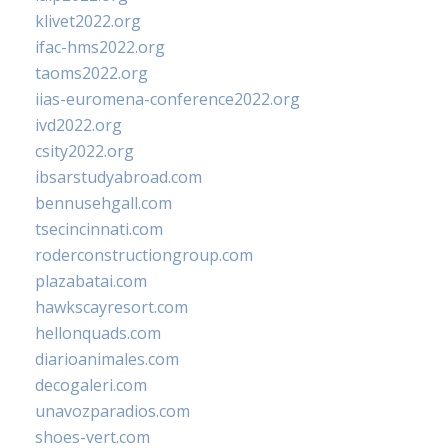
klivet2022.org
ifac-hms2022.org
taoms2022.org
iias-euromena-conference2022.org
ivd2022.org
csity2022.org
ibsarstudyabroad.com
bennusehgall.com
tsecincinnati.com
roderconstructiongroup.com
plazabatai.com
hawkscayresort.com
hellonquads.com
diarioanimales.com
decogaleri.com
unavozparadios.com
shoes-vert.com