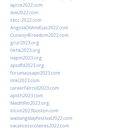
aprce2022.com
ibie2022.com
sbcc-2022.com
AngolaOilAndGas2022.com
Convoy4Freedom2022.com
grur2023.org
hkhk2023.org
napm2023.org
apsdfd2023.org
forumausape2023.com
imkl2023.com
careerfaircsd2023.com
apsth2023.com
MedItRio2023.org
lcicon2023boston.com
waitangidayfestival2022.com
vacancesscolaires2022.com