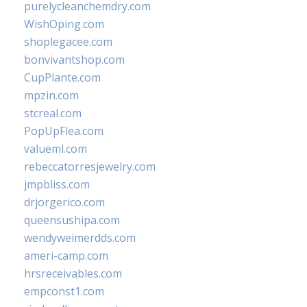
purelycleanchemdry.com
WishOping.com
shoplegacee.com
bonvivantshop.com
CupPlante.com
mpzin.com
stcreal.com
PopUpFlea.com
valueml.com
rebeccatorresjewelry.com
jmpbliss.com
drjorgerico.com
queensushipa.com
wendyweimerdds.com
ameri-camp.com
hrsreceivables.com
empconst1.com