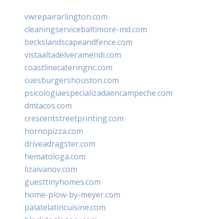
vwrepairarlington.com
cleaningservicebaltimore-md.com
beckslandscapeandfence.com
vistaaltadelveramendi.com
coastlinecateringnc.com
cuesburgershouston.com
psicologiaespecializadaencampeche.com
dmtacos.com
crescentstreetprinting.com
hornopizza.com
driveadragster.com
hematologa.com
lizaivanov.com
guesttinyhomes.com
home-plow-by-meyer.com
palatelatincuisine.com