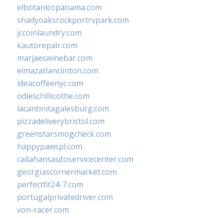
elbotanicopanama.com
shadyoaksrockportrvpark.com
jccoinlaundry.com
kautorepair.com
marjaeswinebar.com
elmazatlanclinton.com
ideacoffeenyc.com
odieschillicothe.com
lacantinitagalesburg.com
pizzadeliverybristol.com
greenstarsmogcheck.com
happypawspl.com
callahansautoservicecenter.com
georgiascornermarket.com
perfectfit24-7.com
portugalprivatedriver.com
von-racer.com