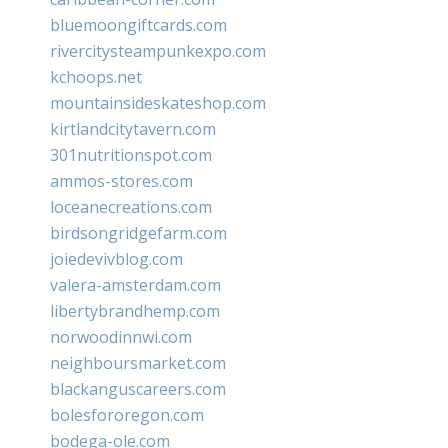
bluemoongiftcards.com
rivercitysteampunkexpo.com
kchoops.net
mountainsideskateshop.com
kirtlandcitytavern.com
301nutritionspot.com
ammos-stores.com
loceanecreations.com
birdsongridgefarm.com
joiedevivblog.com
valera-amsterdam.com
libertybrandhemp.com
norwoodinnwi.com
neighboursmarket.com
blackanguscareers.com
bolesfororegon.com
bodega-ole.com