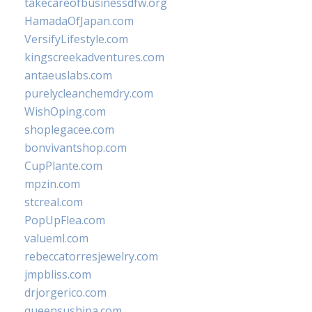
takecareofbusinessdfw.org
HamadaOfJapan.com
VersifyLifestyle.com
kingscreekadventures.com
antaeuslabs.com
purelycleanchemdry.com
WishOping.com
shoplegacee.com
bonvivantshop.com
CupPlante.com
mpzin.com
stcreal.com
PopUpFlea.com
valueml.com
rebeccatorresjewelry.com
jmpbliss.com
drjorgerico.com
queensushipa.com