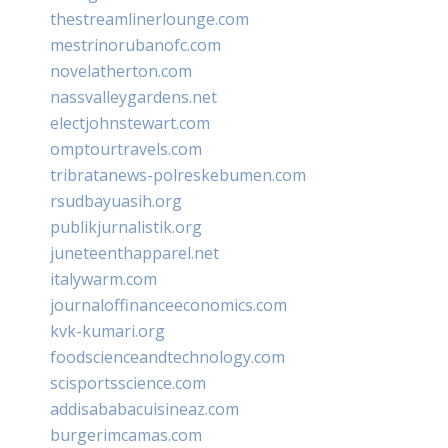
thestreamlinerlounge.com
mestrinorubanofc.com
novelatherton.com
nassvalleygardens.net
electjohnstewart.com
omptourtravels.com
tribratanews-polreskebumen.com
rsudbayuasih.org
publikjurnalistik.org
juneteenthapparel.net
italywarm.com
journaloffinanceeconomics.com
kvk-kumari.org
foodscienceandtechnology.com
scisportsscience.com
addisababacuisineaz.com
burgerimcamas.com