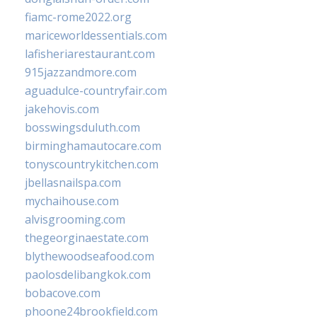
fiamc-rome2022.org
mariceworldessentials.com
lafisheriarestaurant.com
915jazzandmore.com
aguadulce-countryfair.com
jakehovis.com
bosswingsduluth.com
birminghamautocare.com
tonyscountrykitchen.com
jbellasnailspa.com
mychaihouse.com
alvisgrooming.com
thegeorginaestate.com
blythewoodseafood.com
paolosdelibangkok.com
bobacove.com
phoone24brookfield.com