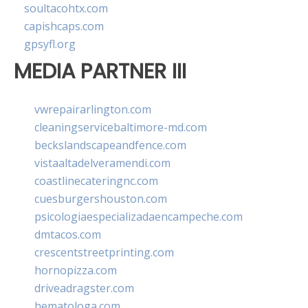
soultacohtx.com
capishcaps.com
gpsyfl.org
MEDIA PARTNER III
vwrepairarlington.com
cleaningservicebaltimore-md.com
beckslandscapeandfence.com
vistaaltadelveramendi.com
coastlinecateringnc.com
cuesburgershouston.com
psicologiaespecializadaencampeche.com
dmtacos.com
crescentstreetprinting.com
hornopizza.com
driveadragster.com
hematologa.com