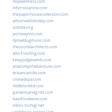
mxpwellness.com
infernocanine.com
thepaperhousecollection.com
allisonwillisholley.com
solslite.org
portwayinn.com
djmaddogmusic.com
thesoundarchitects.com
allin1roofing.com
keepjudgewebb.com
anatomyofadventure.com
drivancastillo.com
cmmedspa.com
midletontkd.com
gardensandgrills.com
basilfoodwine.com
nikko-tochigi.net
caribbean-corner.com