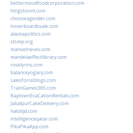
bettermoodfoodcorporation.com
hingstonnt.com
chooseagender.com
hoverboardssale.com
alaskapolitics.com
stsmp.org
manoelneves.com
mandelaeffectlibrary.com
roselynns.com
balanceyoganj.com
salesforceblogs.com
TrainGames365.com
BaytownEvaCationRentals.com
JabalpurCakeDelivery.com
halobjd.com
intelligenceqatar.com
PikaPikaApp.com