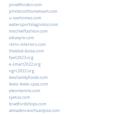
jovialfloralco.com
johnlscotthometeam.com
u-seehomes.com
watersportslagonissi.com
mischieffashion.com
eduwyre.com
retro-interiors.com
theblvd-boise.com
fpet2023.org
e-smart2022.org
ngrc2022.org
leesfamilyfoods.com
lewis-lewis-cpas.com
eleontennis.com
cyetus.com
bradfordshops.com
almadenranchsanjose.com