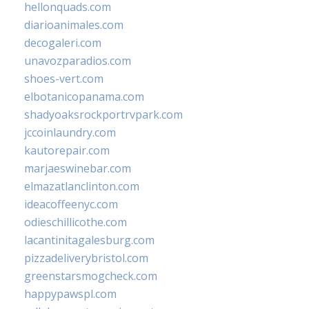
hellonquads.com
diarioanimales.com
decogaleri.com
unavozparadios.com
shoes-vert.com
elbotanicopanama.com
shadyoaksrockportrvpark.com
jccoinlaundry.com
kautorepair.com
marjaeswinebar.com
elmazatlanclinton.com
ideacoffeenyc.com
odieschillicothe.com
lacantinitagalesburg.com
pizzadeliverybristol.com
greenstarsmogcheck.com
happypawspl.com