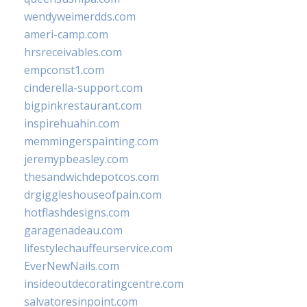
wendyweimerdds.com
ameri-camp.com
hrsreceivables.com
empconst1.com
cinderella-support.com
bigpinkrestaurant.com
inspirehuahin.com
memmingerspainting.com
jeremypbeasley.com
thesandwichdepotcos.com
drgiggleshouseofpain.com
hotflashdesigns.com
garagenadeau.com
lifestylechauffeurservice.com
EverNewNails.com
insideoutdecoratingcentre.com
salvatoresinpoint.com