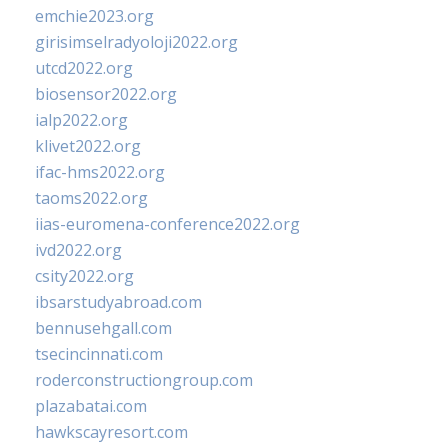
emchie2023.org
girisimselradyoloji2022.org
utcd2022.org
biosensor2022.org
ialp2022.org
klivet2022.org
ifac-hms2022.org
taoms2022.org
iias-euromena-conference2022.org
ivd2022.org
csity2022.org
ibsarstudyabroad.com
bennusehgall.com
tsecincinnati.com
roderconstructiongroup.com
plazabatai.com
hawkscayresort.com