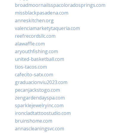
broadmoornailsspacoloradosprings.com
missblackpasadena.com
anneskitchen.org
valenciamarketytaqueria.com
reefrecordsllc.com
alawaffle.com
aryouthfishing.com
united-basketball.com
tios-tacos.com
cafecito-satx.com
graduacionviu2023.com
pecanjackstogo.com
zengardendayspa.com
sparklejewelryinc.com
ironcladtattoostudio.com
bruinshome.com
annascleaningsvc.com