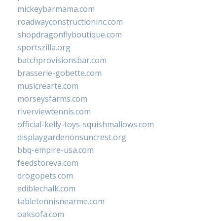
mickeybarmama.com
roadwayconstructioninc.com
shopdragonflyboutique.com
sportszilla.org
batchprovisionsbar.com
brasserie-gobette.com
musicrearte.com
morseysfarms.com
riverviewtennis.com
official-kelly-toys-squishmallows.com
displaygardenonsuncrest.org
bbq-empire-usa.com
feedstoreva.com
drogopets.com
ediblechalk.com
tabletennisnearme.com
oaksofa.com