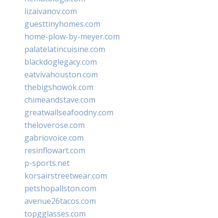
lizaivanov.com
guesttinyhomes.com
home-plow-by-meyer.com
palatelatincuisine.com
blackdoglegacy.com
eatvivahouston.com
thebigshowok.com
chimeandstave.com
greatwallseafoodny.com
theloverose.com
gabriovoice.com
resinflowart.com
p-sports.net
korsairstreetwear.com
petshopallston.com
avenue26tacos.com
topgglasses.com