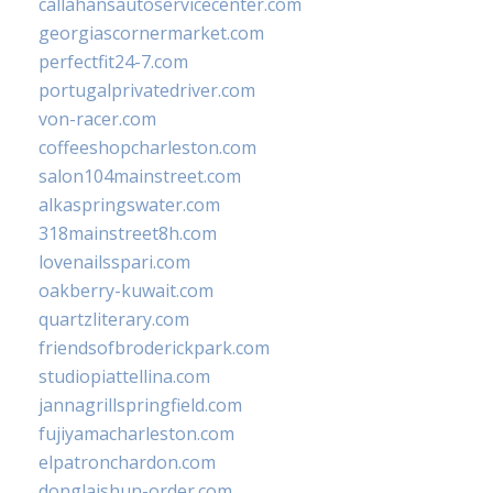
callahansautoservicecenter.com
georgiascornermarket.com
perfectfit24-7.com
portugalprivatedriver.com
von-racer.com
coffeeshopcharleston.com
salon104mainstreet.com
alkaspringswater.com
318mainstreet8h.com
lovenailsspari.com
oakberry-kuwait.com
quartzliterary.com
friendsofbroderickpark.com
studiopiattellina.com
jannagrillspringfield.com
fujiyamacharleston.com
elpatronchardon.com
donglaishun-order.com