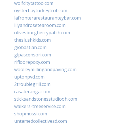
wolfcitytattoo.com
oysterbayturkeytrot.com
lafronterarestauranteybar.com
lilyandrosetearoom.com
olivesburgberrypatch.com
theslushkids.com
giobastian.com
glpascensori.com
rifloorepoxy.com
woolleymillingandpaving.com
uptonpvd.com
2troublegrill.com
casateranga.com
sticksandstonesstudiooh.com
walkers-treeservice.com
shopmossi.com
untamedcollectivesd.com