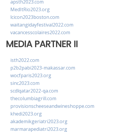
apsth2023.com
MedItRio2023.org
lcicon2023boston.com
waitangidayfestival2022.com
vacancesscolaires2022.com
MEDIA PARTNER II
isth2022.com
p2b2pabi2023-makassar.com
wocfparis2023.org
sinc2023.com
scdlqatar2022-qa.com
thecolumbiagrill.com
provisionscheeseandwineshoppe.com
khedi2023.org
akademikgeriatri2023.org
marmarapediatri2023.org