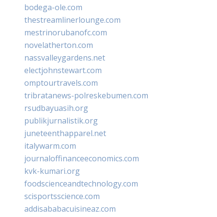
bodega-ole.com
thestreamlinerlounge.com
mestrinorubanofc.com
novelatherton.com
nassvalleygardens.net
electjohnstewart.com
omptourtravels.com
tribratanews-polreskebumen.com
rsudbayuasih.org
publikjurnalistik.org
juneteenthapparel.net
italywarm.com
journaloffinanceeconomics.com
kvk-kumari.org
foodscienceandtechnology.com
scisportsscience.com
addisababacuisineaz.com