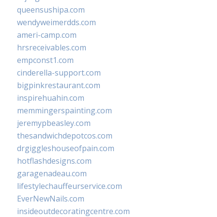
queensushipa.com
wendyweimerdds.com
ameri-camp.com
hrsreceivables.com
empconst1.com
cinderella-support.com
bigpinkrestaurant.com
inspirehuahin.com
memmingerspainting.com
jeremypbeasley.com
thesandwichdepotcos.com
drgiggleshouseofpain.com
hotflashdesigns.com
garagenadeau.com
lifestylechauffeurservice.com
EverNewNails.com
insideoutdecoratingcentre.com