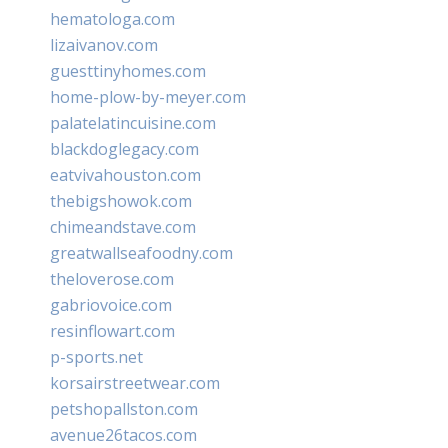
hematologa.com
lizaivanov.com
guesttinyhomes.com
home-plow-by-meyer.com
palatelatincuisine.com
blackdoglegacy.com
eatvivahouston.com
thebigshowok.com
chimeandstave.com
greatwallseafoodny.com
theloverose.com
gabriovoice.com
resinflowart.com
p-sports.net
korsairstreetwear.com
petshopallston.com
avenue26tacos.com