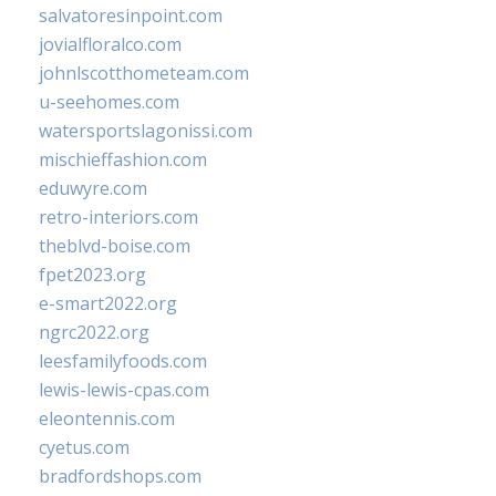
salvatoresinpoint.com
jovialfloralco.com
johnlscotthometeam.com
u-seehomes.com
watersportslagonissi.com
mischieffashion.com
eduwyre.com
retro-interiors.com
theblvd-boise.com
fpet2023.org
e-smart2022.org
ngrc2022.org
leesfamilyfoods.com
lewis-lewis-cpas.com
eleontennis.com
cyetus.com
bradfordshops.com