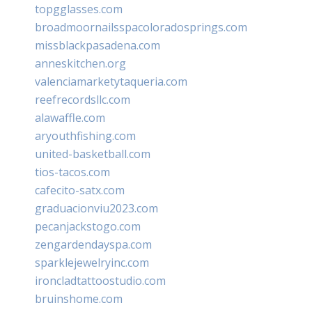
topgglasses.com
broadmoornailsspacoloradosprings.com
missblackpasadena.com
anneskitchen.org
valenciamarketytaqueria.com
reefrecordsllc.com
alawaffle.com
aryouthfishing.com
united-basketball.com
tios-tacos.com
cafecito-satx.com
graduacionviu2023.com
pecanjackstogo.com
zengardendayspa.com
sparklejewelryinc.com
ironcladtattoostudio.com
bruinshome.com