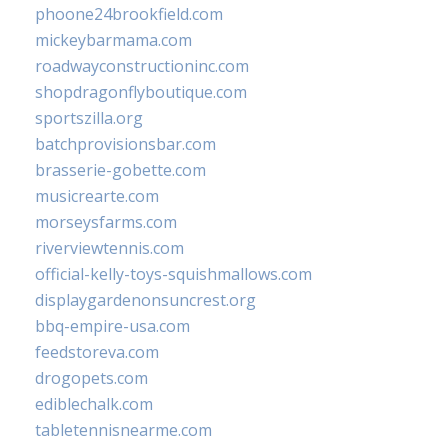
phoone24brookfield.com
mickeybarmama.com
roadwayconstructioninc.com
shopdragonflyboutique.com
sportszilla.org
batchprovisionsbar.com
brasserie-gobette.com
musicrearte.com
morseysfarms.com
riverviewtennis.com
official-kelly-toys-squishmallows.com
displaygardenonsuncrest.org
bbq-empire-usa.com
feedstoreva.com
drogopets.com
ediblechalk.com
tabletennisnearme.com