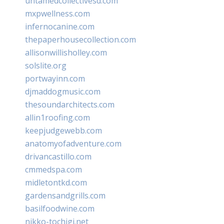
untamedcollectivesd.com
mxpwellness.com
infernocanine.com
thepaperhousecollection.com
allisonwillisholley.com
solslite.org
portwayinn.com
djmaddogmusic.com
thesoundarchitects.com
allin1roofing.com
keepjudgewebb.com
anatomyofadventure.com
drivancastillo.com
cmmedspa.com
midletontkd.com
gardensandgrills.com
basilfoodwine.com
nikko-tochigi.net