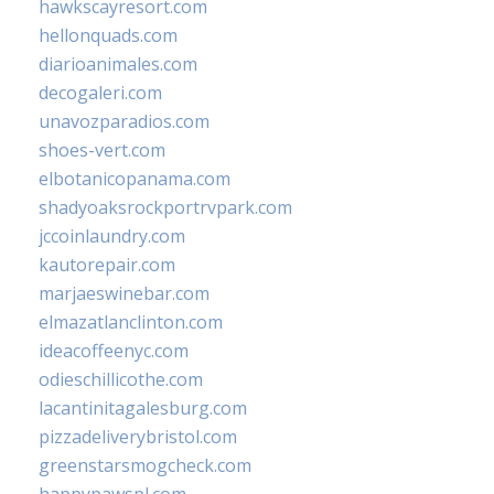
hawkscayresort.com
hellonquads.com
diarioanimales.com
decogaleri.com
unavozparadios.com
shoes-vert.com
elbotanicopanama.com
shadyoaksrockportrvpark.com
jccoinlaundry.com
kautorepair.com
marjaeswinebar.com
elmazatlanclinton.com
ideacoffeenyc.com
odieschillicothe.com
lacantinitagalesburg.com
pizzadeliverybristol.com
greenstarsmogcheck.com