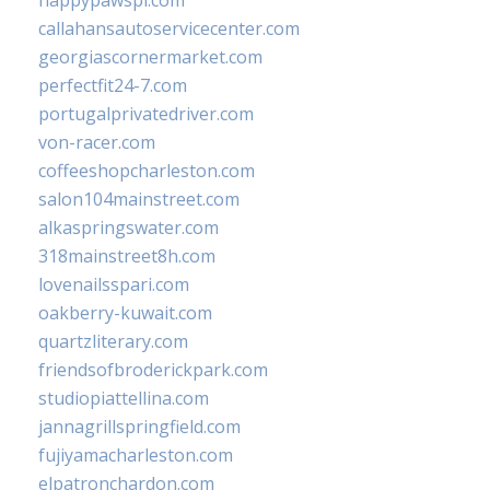
happypawspl.com
callahansautoservicecenter.com
georgiascornermarket.com
perfectfit24-7.com
portugalprivatedriver.com
von-racer.com
coffeeshopcharleston.com
salon104mainstreet.com
alkaspringswater.com
318mainstreet8h.com
lovenailsspari.com
oakberry-kuwait.com
quartzliterary.com
friendsofbroderickpark.com
studiopiattellina.com
jannagrillspringfield.com
fujiyamacharleston.com
elpatronchardon.com