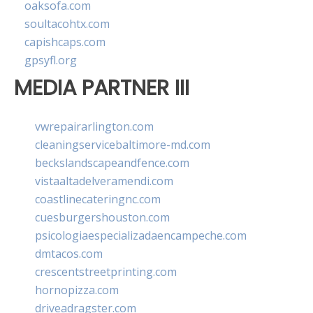
oaksofa.com
soultacohtx.com
capishcaps.com
gpsyfl.org
MEDIA PARTNER III
vwrepairarlington.com
cleaningservicebaltimore-md.com
beckslandscapeandfence.com
vistaaltadelveramendi.com
coastlinecateringnc.com
cuesburgershouston.com
psicologiaespecializadaencampeche.com
dmtacos.com
crescentstreetprinting.com
hornopizza.com
driveadragster.com