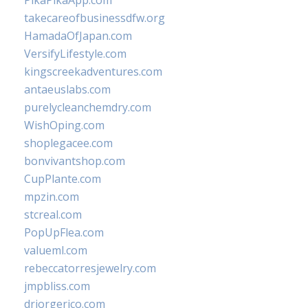
PikaPikaApp.com
takecareofbusinessdfw.org
HamadaOfJapan.com
VersifyLifestyle.com
kingscreekadventures.com
antaeuslabs.com
purelycleanchemdry.com
WishOping.com
shoplegacee.com
bonvivantshop.com
CupPlante.com
mpzin.com
stcreal.com
PopUpFlea.com
valueml.com
rebeccatorresjewelry.com
jmpbliss.com
drjorgerico.com