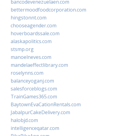
bancodevenezuelaen.com
bettermoodfoodcorporation.com
hingstonnt.com
chooseagender.com
hoverboardssale.com
alaskapolitics.com
stsmp.org
manoelneves.com
mandelaeffectlibrary.com
roselynns.com
balanceyoganj.com
salesforceblogs.com
TrainGames365.com
BaytownEvaCationRentals.com
JabalpurCakeDelivery.com
halobjd.com
intelligenceqatar.com