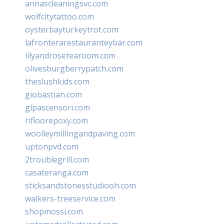
annascleaningsvc.com
wolfcitytattoo.com
oysterbayturkeytrot.com
lafronterarestauranteybar.com
lilyandrosetearoom.com
olivesburgberrypatch.com
theslushkids.com
giobastian.com
glpascensori.com
rifloorepoxy.com
woolleymillingandpaving.com
uptonpvd.com
2troublegrill.com
casateranga.com
sticksandstonesstudiooh.com
walkers-treeservice.com
shopmossi.com