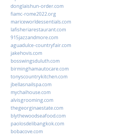
donglaishun-order.com
fiamc-rome2022.org
mariceworldessentials.com
lafisheriarestaurant.com
915jazzandmore.com
aguadulce-countryfair.com
jakehovis.com
bosswingsduluth.com
birminghamautocare.com
tonyscountrykitchen.com
jbellasnailspa.com
mychaihouse.com
alvisgrooming.com
thegeorginaestate.com
blythewoodseafood.com
paolosdelibangkok.com
bobacove.com