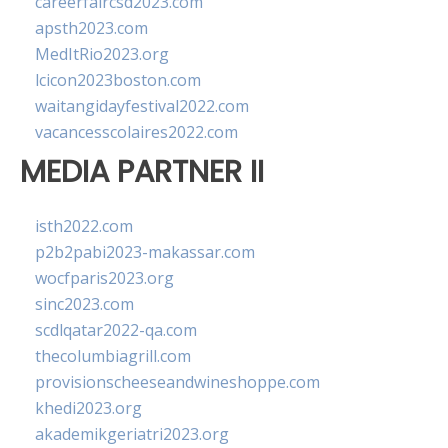
careerfaircsd2023.com
apsth2023.com
MedItRio2023.org
lcicon2023boston.com
waitangidayfestival2022.com
vacancesscolaires2022.com
MEDIA PARTNER II
isth2022.com
p2b2pabi2023-makassar.com
wocfparis2023.org
sinc2023.com
scdlqatar2022-qa.com
thecolumbiagrill.com
provisionscheeseandwineshoppe.com
khedi2023.org
akademikgeriatri2023.org