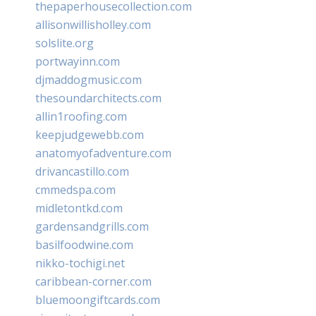
thepaperhousecollection.com
allisonwillisholley.com
solslite.org
portwayinn.com
djmaddogmusic.com
thesoundarchitects.com
allin1roofing.com
keepjudgewebb.com
anatomyofadventure.com
drivancastillo.com
cmmedspa.com
midletontkd.com
gardensandgrills.com
basilfoodwine.com
nikko-tochigi.net
caribbean-corner.com
bluemoongiftcards.com