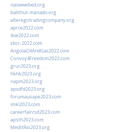
naswwebed.org
balithut-manado.org
alteregotradingcompany.org
aprce2022.com
ibie2022.com
sbcc-2022.com
AngolaOilAndGas2022.com
Convoy4Freedom2022.com
grur2023.org
hkhk2023.org
napm2023.org
apsdfd2023.org
forumausape2023.com
imkl2023.com
careerfaircsd2023.com
apsth2023.com
MedItRio2023.org