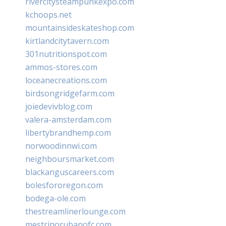
rivercitysteampunkexpo.com
kchoops.net
mountainsideskateshop.com
kirtlandcitytavern.com
301nutritionspot.com
ammos-stores.com
loceanecreations.com
birdsongridgefarm.com
joiedevivblog.com
valera-amsterdam.com
libertybrandhemp.com
norwoodinnwi.com
neighboursmarket.com
blackanguscareers.com
bolesfororegon.com
bodega-ole.com
thestreamlinerlounge.com
mestrinorubanofc.com