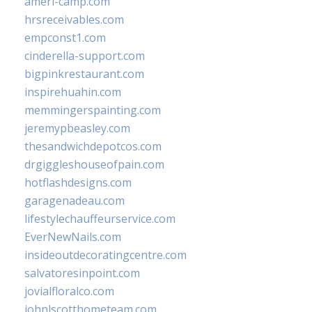
ameri-camp.com
hrsreceivables.com
empconst1.com
cinderella-support.com
bigpinkrestaurant.com
inspirehuahin.com
memmingerspainting.com
jeremypbeasley.com
thesandwichdepotcos.com
drgiggleshouseofpain.com
hotflashdesigns.com
garagenadeau.com
lifestylechauffeurservice.com
EverNewNails.com
insideoutdecoratingcentre.com
salvatoresinpoint.com
jovialfloralco.com
johnlscotthometeam.com