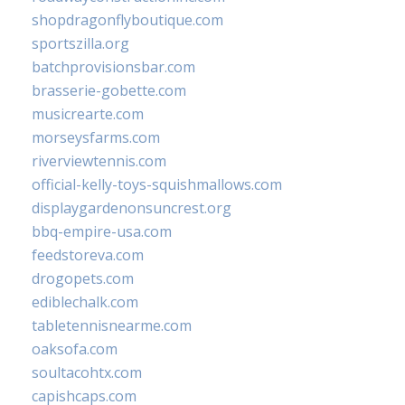
shopdragonflyboutique.com
sportszilla.org
batchprovisionsbar.com
brasserie-gobette.com
musicrearte.com
morseysfarms.com
riverviewtennis.com
official-kelly-toys-squishmallows.com
displaygardenonsuncrest.org
bbq-empire-usa.com
feedstoreva.com
drogopets.com
ediblechalk.com
tabletennisnearme.com
oaksofa.com
soultacohtx.com
capishcaps.com