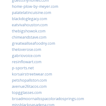
guesttinyhomes.com
home-plow-by-meyer.com
palatelatincuisine.com
blackdoglegacy.com
eatvivahouston.com
thebigshowok.com
chimeandstave.com
greatwallseafoodny.com
theloverose.com
gabriovoice.com
resinflowart.com
p-sports.net
korsairstreetwear.com
petshopallston.com
avenue26tacos.com
topgglasses.com
broadmoornailsspacoloradosprings.com
missblackpasadena.com