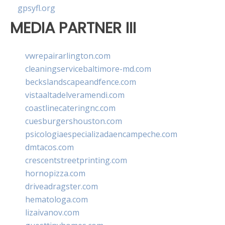
gpsyfl.org
MEDIA PARTNER III
vwrepairarlington.com
cleaningservicebaltimore-md.com
beckslandscapeandfence.com
vistaaltadelveramendi.com
coastlinecateringnc.com
cuesburgershouston.com
psicologiaespecializadaencampeche.com
dmtacos.com
crescentstreetprinting.com
hornopizza.com
driveadragster.com
hematologa.com
lizaivanov.com