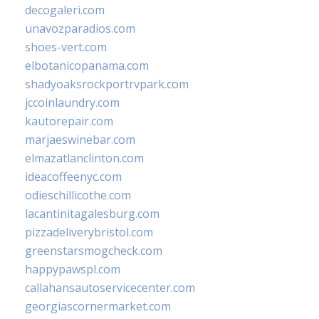
decogaleri.com
unavozparadios.com
shoes-vert.com
elbotanicopanama.com
shadyoaksrockportrvpark.com
jccoinlaundry.com
kautorepair.com
marjaeswinebar.com
elmazatlanclinton.com
ideacoffeenyc.com
odieschillicothe.com
lacantinitagalesburg.com
pizzadeliverybristol.com
greenstarsmogcheck.com
happypawspl.com
callahansautoservicecenter.com
georgiascornermarket.com