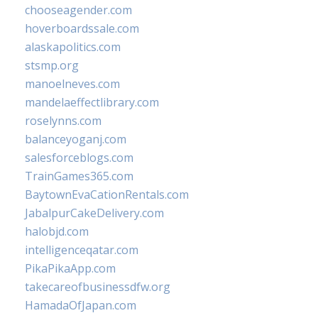
chooseagender.com
hoverboardssale.com
alaskapolitics.com
stsmp.org
manoelneves.com
mandelaeffectlibrary.com
roselynns.com
balanceyoganj.com
salesforceblogs.com
TrainGames365.com
BaytownEvaCationRentals.com
JabalpurCakeDelivery.com
halobjd.com
intelligenceqatar.com
PikaPikaApp.com
takecareofbusinessdfw.org
HamadaOfJapan.com