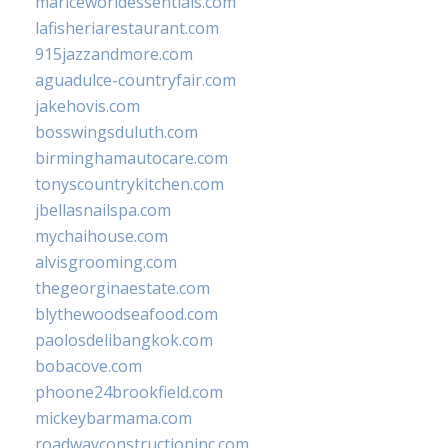
mariceworldessentials.com
lafisheriarestaurant.com
915jazzandmore.com
aguadulce-countryfair.com
jakehovis.com
bosswingsduluth.com
birminghamautocare.com
tonyscountrykitchen.com
jbellasnailspa.com
mychaihouse.com
alvisgrooming.com
thegeorginaestate.com
blythewoodseafood.com
paolosdelibangkok.com
bobacove.com
phoone24brookfield.com
mickeybarmama.com
roadwayconstructioninc.com