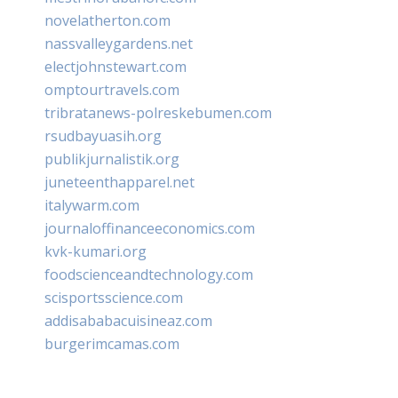
novelatherton.com
nassvalleygardens.net
electjohnstewart.com
omptourtravels.com
tribratanews-polreskebumen.com
rsudbayuasih.org
publikjurnalistik.org
juneteenthapparel.net
italywarm.com
journaloffinanceeconomics.com
kvk-kumari.org
foodscienceandtechnology.com
scisportsscience.com
addisababacuisineaz.com
burgerimcamas.com