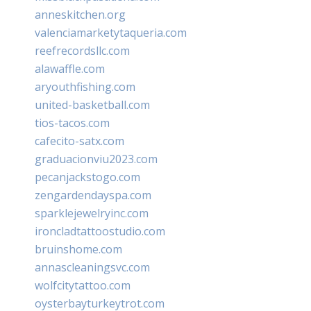
anneskitchen.org
valenciamarketytaqueria.com
reefrecordsllc.com
alawaffle.com
aryouthfishing.com
united-basketball.com
tios-tacos.com
cafecito-satx.com
graduacionviu2023.com
pecanjackstogo.com
zengardendayspa.com
sparklejewelryinc.com
ironcladtattoostudio.com
bruinshome.com
annascleaningsvc.com
wolfcitytattoo.com
oysterbayturkeytrot.com