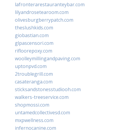
lafronterarestauranteybar.com
lilyandrosetearoom.com
olivesburgberrypatch.com
theslushkids.com
giobastian.com
glpascensori.com
rifloorepoxy.com
woolleymillingandpaving.com
uptonpvd.com
2troublegrill.com
casateranga.com
sticksandstonesstudiooh.com
walkers-treeservice.com
shopmossi.com
untamedcollectivesd.com
mxpwellness.com
infernocanine.com