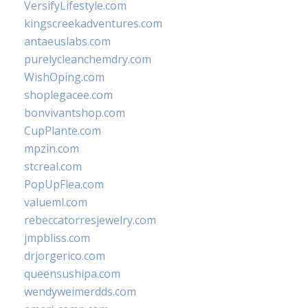
VersifyLifestyle.com
kingscreekadventures.com
antaeuslabs.com
purelycleanchemdry.com
WishOping.com
shoplegacee.com
bonvivantshop.com
CupPlante.com
mpzin.com
stcreal.com
PopUpFlea.com
valueml.com
rebeccatorresjewelry.com
jmpbliss.com
drjorgerico.com
queensushipa.com
wendyweimerdds.com