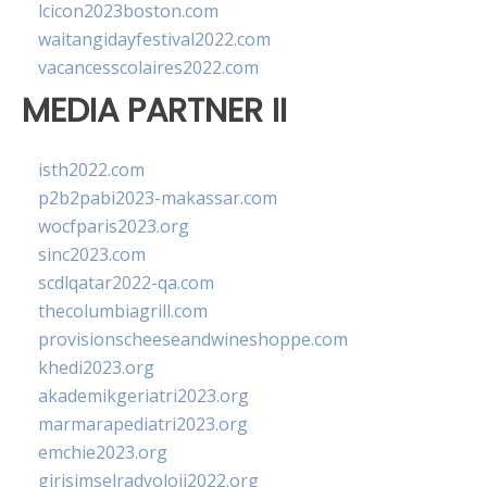
lcicon2023boston.com
waitangidayfestival2022.com
vacancesscolaires2022.com
MEDIA PARTNER II
isth2022.com
p2b2pabi2023-makassar.com
wocfparis2023.org
sinc2023.com
scdlqatar2022-qa.com
thecolumbiagrill.com
provisionscheeseandwineshoppe.com
khedi2023.org
akademikgeriatri2023.org
marmarapediatri2023.org
emchie2023.org
girisimselradyoloji2022.org