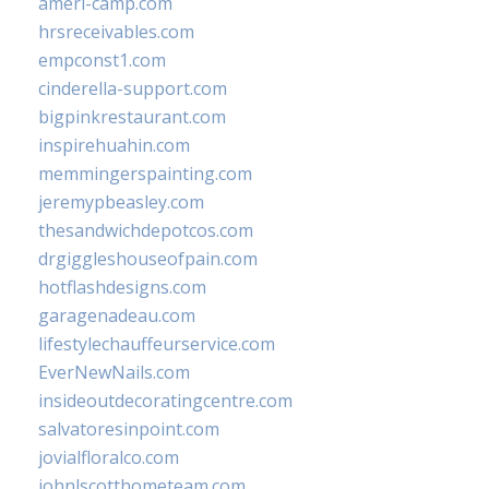
ameri-camp.com
hrsreceivables.com
empconst1.com
cinderella-support.com
bigpinkrestaurant.com
inspirehuahin.com
memmingerspainting.com
jeremypbeasley.com
thesandwichdepotcos.com
drgiggleshouseofpain.com
hotflashdesigns.com
garagenadeau.com
lifestylechauffeurservice.com
EverNewNails.com
insideoutdecoratingcentre.com
salvatoresinpoint.com
jovialfloralco.com
johnlscotthometeam.com