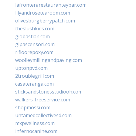
lafronterarestauranteybar.com
lilyandrosetearoom.com
olivesburgberrypatch.com
theslushkids.com
giobastian.com
glpascensori.com
rifloorepoxy.com
woolleymillingandpaving.com
uptonpvd.com
2troublegrill.com
casateranga.com
sticksandstonesstudiooh.com
walkers-treeservice.com
shopmossi.com
untamedcollectivesd.com
mxpwellness.com
infernocanine.com