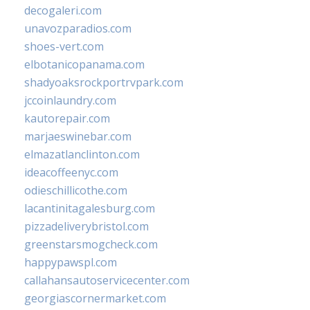
decogaleri.com
unavozparadios.com
shoes-vert.com
elbotanicopanama.com
shadyoaksrockportrvpark.com
jccoinlaundry.com
kautorepair.com
marjaeswinebar.com
elmazatlanclinton.com
ideacoffeenyc.com
odieschillicothe.com
lacantinitagalesburg.com
pizzadeliverybristol.com
greenstarsmogcheck.com
happypawspl.com
callahansautoservicecenter.com
georgiascornermarket.com