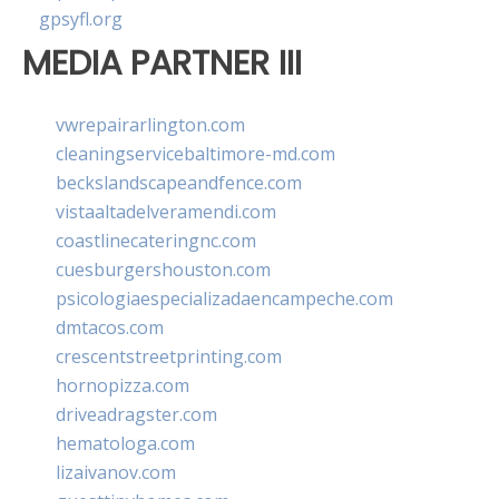
gpsyfl.org
MEDIA PARTNER III
vwrepairarlington.com
cleaningservicebaltimore-md.com
beckslandscapeandfence.com
vistaaltadelveramendi.com
coastlinecateringnc.com
cuesburgershouston.com
psicologiaespecializadaencampeche.com
dmtacos.com
crescentstreetprinting.com
hornopizza.com
driveadragster.com
hematologa.com
lizaivanov.com