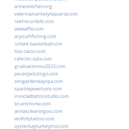
anneskitchen.org
valenciamarketytaqueria.com
reefrecordsllc.com
alawaffle.com
aryouthfishing.com
united-basketball.com
tios-tacos.com
cafecito-satx.com
graduacionviu2023.com
pecanjackstogo.com
zengardendayspa.com
sparklejewelryinc.com
ironcladtattoostudio.com
bruinshome.com
annascleaningsvc.com
wolfcitytattoo.com
oysterbayturkeytrot.com