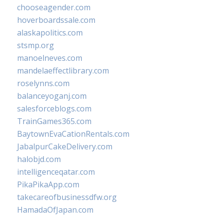
chooseagender.com
hoverboardssale.com
alaskapolitics.com
stsmp.org
manoelneves.com
mandelaeffectlibrary.com
roselynns.com
balanceyoganj.com
salesforceblogs.com
TrainGames365.com
BaytownEvaCationRentals.com
JabalpurCakeDelivery.com
halobjd.com
intelligenceqatar.com
PikaPikaApp.com
takecareofbusinessdfw.org
HamadaOfJapan.com