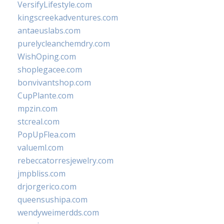
VersifyLifestyle.com
kingscreekadventures.com
antaeuslabs.com
purelycleanchemdry.com
WishOping.com
shoplegacee.com
bonvivantshop.com
CupPlante.com
mpzin.com
stcreal.com
PopUpFlea.com
valueml.com
rebeccatorresjewelry.com
jmpbliss.com
drjorgerico.com
queensushipa.com
wendyweimerdds.com