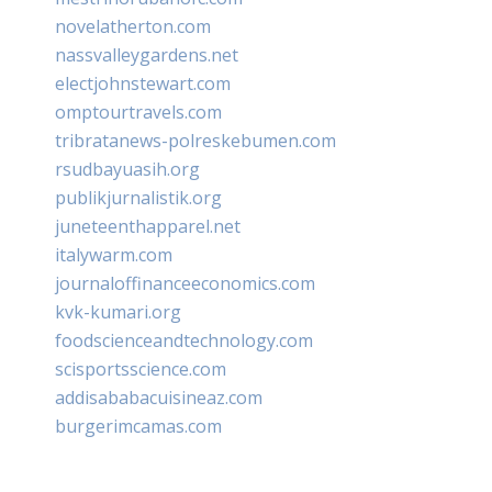
novelatherton.com
nassvalleygardens.net
electjohnstewart.com
omptourtravels.com
tribratanews-polreskebumen.com
rsudbayuasih.org
publikjurnalistik.org
juneteenthapparel.net
italywarm.com
journaloffinanceeconomics.com
kvk-kumari.org
foodscienceandtechnology.com
scisportsscience.com
addisababacuisineaz.com
burgerimcamas.com