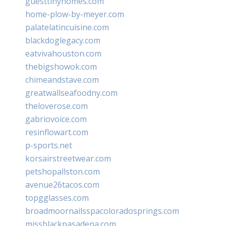
guesttinyhomes.com
home-plow-by-meyer.com
palatelatincuisine.com
blackdoglegacy.com
eatvivahouston.com
thebigshowok.com
chimeandstave.com
greatwallseafoodny.com
theloverose.com
gabriovoice.com
resinflowart.com
p-sports.net
korsairstreetwear.com
petshopallston.com
avenue26tacos.com
topgglasses.com
broadmoornailsspacoloradosprings.com
missblackpasadena.com