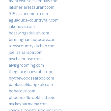
mariceworldessentials.com
lafisheriarestaurant.com
915jazzandmore.com
aguadulce-countryfair.com
jakehovis.com
bosswingsduluth.com
birminghamautocare.com
tonyscountrykitchen.com
jbellasnailspa.com
mychaihouse.com
alvisgrooming.com
thegeorginaestate.com
blythewoodseafood.com
paolosdelibangkok.com
bobacove.com
phoone24brookfield.com
mickeybarmama.com
roadwayconstructioninc.com