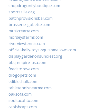
shopdragonflyboutique.com
sportszilla.org
batchprovisionsbar.com
brasserie-gobette.com
musicrearte.com
morseysfarms.com
riverviewtennis.com
official-kelly-toys-squishmallows.com
displaygardenonsuncrest.org
bbq-empire-usa.com
feedstoreva.com
drogopets.com
ediblechalk.com
tabletennisnearme.com
oaksofa.com
soultacohtx.com
capishcaps.com