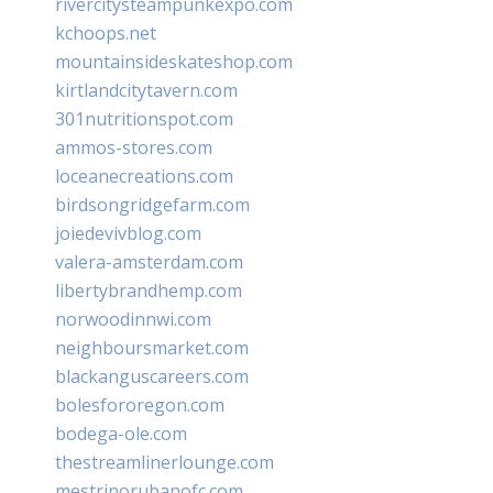
rivercitysteampunkexpo.com
kchoops.net
mountainsideskateshop.com
kirtlandcitytavern.com
301nutritionspot.com
ammos-stores.com
loceanecreations.com
birdsongridgefarm.com
joiedevivblog.com
valera-amsterdam.com
libertybrandhemp.com
norwoodinnwi.com
neighboursmarket.com
blackanguscareers.com
bolesfororegon.com
bodega-ole.com
thestreamlinerlounge.com
mestrinorubanofc.com