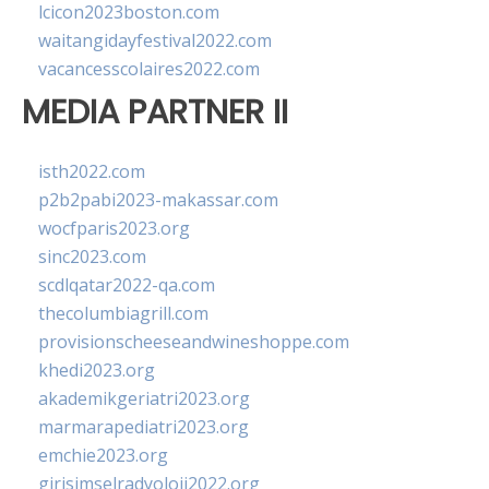
lcicon2023boston.com
waitangidayfestival2022.com
vacancesscolaires2022.com
MEDIA PARTNER II
isth2022.com
p2b2pabi2023-makassar.com
wocfparis2023.org
sinc2023.com
scdlqatar2022-qa.com
thecolumbiagrill.com
provisionscheeseandwineshoppe.com
khedi2023.org
akademikgeriatri2023.org
marmarapediatri2023.org
emchie2023.org
girisimselradyoloji2022.org