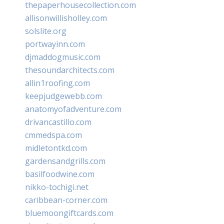
thepaperhousecollection.com
allisonwillisholley.com
solslite.org
portwayinn.com
djmaddogmusic.com
thesoundarchitects.com
allin1roofing.com
keepjudgewebb.com
anatomyofadventure.com
drivancastillo.com
cmmedspa.com
midletontkd.com
gardensandgrills.com
basilfoodwine.com
nikko-tochigi.net
caribbean-corner.com
bluemoongiftcards.com