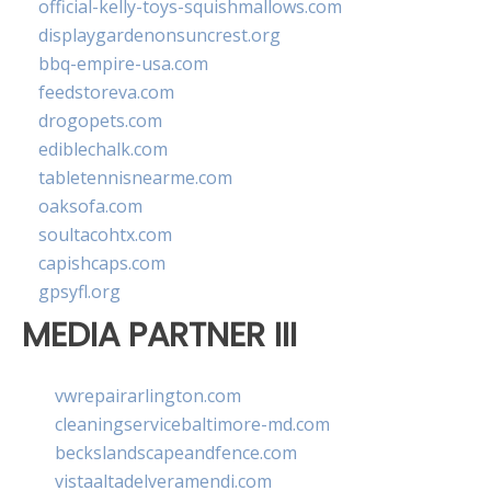
official-kelly-toys-squishmallows.com
displaygardenonsuncrest.org
bbq-empire-usa.com
feedstoreva.com
drogopets.com
ediblechalk.com
tabletennisnearme.com
oaksofa.com
soultacohtx.com
capishcaps.com
gpsyfl.org
MEDIA PARTNER III
vwrepairarlington.com
cleaningservicebaltimore-md.com
beckslandscapeandfence.com
vistaaltadelveramendi.com