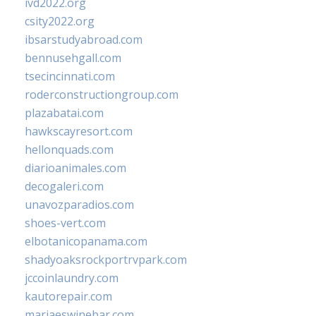
ivd2022.org
csity2022.org
ibsarstudyabroad.com
bennusehgall.com
tsecincinnati.com
roderconstructiongroup.com
plazabatai.com
hawkscayresort.com
hellonquads.com
diarioanimales.com
decogaleri.com
unavozparadios.com
shoes-vert.com
elbotanicopanama.com
shadyoaksrockportrvpark.com
jccoinlaundry.com
kautorepair.com
marjaeswinebar.com