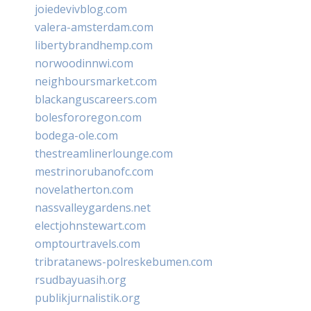
joiedevivblog.com
valera-amsterdam.com
libertybrandhemp.com
norwoodinnwi.com
neighboursmarket.com
blackanguscareers.com
bolesfororegon.com
bodega-ole.com
thestreamlinerlounge.com
mestrinorubanofc.com
novelatherton.com
nassvalleygardens.net
electjohnstewart.com
omptourtravels.com
tribratanews-polreskebumen.com
rsudbayuasih.org
publikjurnalistik.org