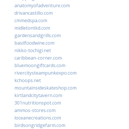
anatomyofadventure.com
drivancastillo.com
cmmedspa.com
midletontkd.com
gardensandgrills.com
basilfoodwine.com
nikko-tochigi.net
caribbean-corner.com
bluemoongiftcards.com
rivercitysteampunkexpo.com
kchoops.net
mountainsideskateshop.com
kirtlandcitytavern.com
301nutritionspot.com
ammos-stores.com
loceanecreations.com
birdsongridgefarm.com