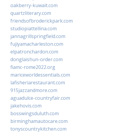
oakberry-kuwait.com
quartzliterary.com
friendsofbroderickpark.com
studiopiattellina.com
jannagrillspringfield.com
fujiyamacharleston.com
elpatronchardon.com
donglaishun-order.com
fiamc-rome2022.org
mariceworldessentials.com
lafisheriarestaurant.com
915jazzandmore.com
aguadulce-countryfair.com
jakehovis.com
bosswingsduluth.com
birminghamautocare.com
tonyscountrykitchen.com