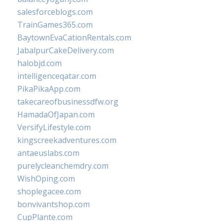
salesforceblogs.com
TrainGames365.com
BaytownEvaCationRentals.com
JabalpurCakeDelivery.com
halobjd.com
intelligenceqatar.com
PikaPikaApp.com
takecareofbusinessdfw.org
HamadaOfJapan.com
VersifyLifestyle.com
kingscreekadventures.com
antaeuslabs.com
purelycleanchemdry.com
WishOping.com
shoplegacee.com
bonvivantshop.com
CupPlante.com