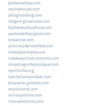
jbellasnailspa.com
mychaihouse.com
alvisgrooming.com
thegeorginaestate.com
blythewoodseafood.com
paolosdelibangkok.com
bobacove.com
phoone24brookfield.com
mickeybarmama.com
roadwayconstructioninc.com
shopdragonflyboutique.com
sportszilla.org
batchprovisionsbar.com
brasserie-gobette.com
musicrearte.com
morseysfarms.com
riverviewtennis.com