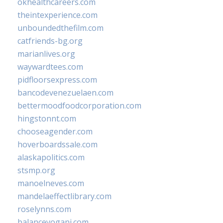
okhealthcareers.com
theintexperience.com
unboundedthefilm.com
catfriends-bg.org
marianlives.org
waywardtees.com
pidfloorsexpress.com
bancodevenezuelaen.com
bettermoodfoodcorporation.com
hingstonnt.com
chooseagender.com
hoverboardssale.com
alaskapolitics.com
stsmp.org
manoelneves.com
mandelaeffectlibrary.com
roselynns.com
balanceyoganj.com