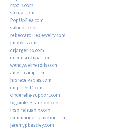
mpzin.com
stcreal.com
PopUpFlea.com
valueml.com
rebeccatorresjewelry.com
jmpbliss.com
drjorgerico.com
queensushipa.com
wendyweimerdds.com
ameri-camp.com
hrsreceivables.com
empconst1.com
cinderella-support.com
bigpinkrestaurant.com
inspirehuahin.com
memmingerspainting.com
jeremypbeasley.com