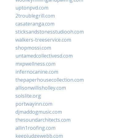
uptonpvd.com
2troublegrill.com
casateranga.com
sticksandstonesstudiooh.com
walkers-treeservice.com
shopmossi.com
untamedcollectivesd.com
mxpwellness.com
infernocanine.com
thepaperhousecollection.com
allisonwillisholley.com
solslite.org
portwayinn.com
djmaddogmusic.com
thesoundarchitects.com
allin1roofing.com
keepjudgewebb.com