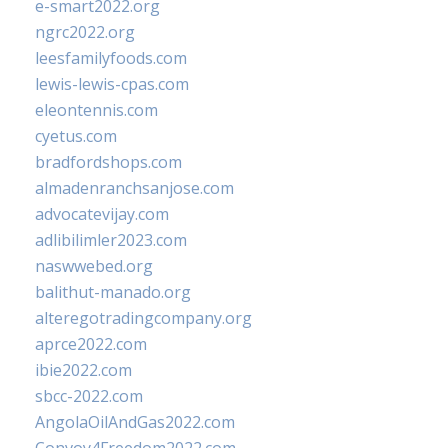
e-smart2022.org
ngrc2022.org
leesfamilyfoods.com
lewis-lewis-cpas.com
eleontennis.com
cyetus.com
bradfordshops.com
almadenranchsanjose.com
advocatevijay.com
adlibilimler2023.com
naswwebed.org
balithut-manado.org
alteregotradingcompany.org
aprce2022.com
ibie2022.com
sbcc-2022.com
AngolaOilAndGas2022.com