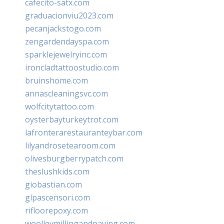
cafecito-satx.com
graduacionviu2023.com
pecanjackstogo.com
zengardendayspa.com
sparklejewelryinc.com
ironcladtattoostudio.com
bruinshome.com
annascleaningsvc.com
wolfcitytattoo.com
oysterbayturkeytrot.com
lafronterarestauranteybar.com
lilyandrosetearoom.com
olivesburgberrypatch.com
theslushkids.com
giobastian.com
glpascensori.com
rifloorepoxy.com
woolleymillingandpaving.com