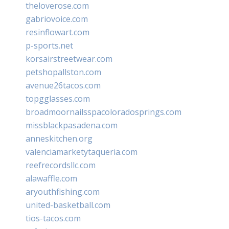
theloverose.com
gabriovoice.com
resinflowart.com
p-sports.net
korsairstreetwear.com
petshopallston.com
avenue26tacos.com
topgglasses.com
broadmoornailsspacoloradosprings.com
missblackpasadena.com
anneskitchen.org
valenciamarketytaqueria.com
reefrecordsllc.com
alawaffle.com
aryouthfishing.com
united-basketball.com
tios-tacos.com