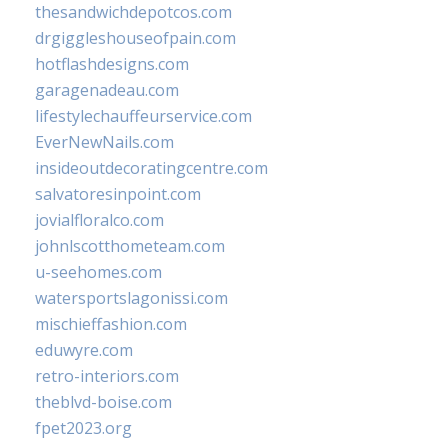
thesandwichdepotcos.com
drgiggleshouseofpain.com
hotflashdesigns.com
garagenadeau.com
lifestylechauffeurservice.com
EverNewNails.com
insideoutdecoratingcentre.com
salvatoresinpoint.com
jovialfloralco.com
johnlscotthometeam.com
u-seehomes.com
watersportslagonissi.com
mischieffashion.com
eduwyre.com
retro-interiors.com
theblvd-boise.com
fpet2023.org