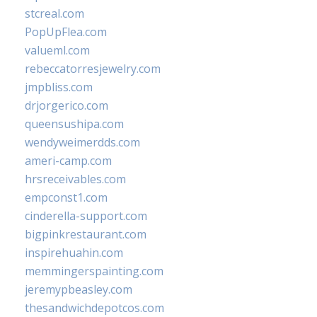
stcreal.com
PopUpFlea.com
valueml.com
rebeccatorresjewelry.com
jmpbliss.com
drjorgerico.com
queensushipa.com
wendyweimerdds.com
ameri-camp.com
hrsreceivables.com
empconst1.com
cinderella-support.com
bigpinkrestaurant.com
inspirehuahin.com
memmingerspainting.com
jeremypbeasley.com
thesandwichdepotcos.com