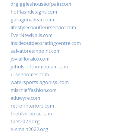
drgiggleshouseofpain.com
hotflashdesigns.com
garagenadeau.com
lifestylechauffeurservice.com
EverNewNails.com
insideoutdecoratingcentre.com
salvatoresinpoint.com
jovialfloralco.com
johnlscotthometeam.com
u-seehomes.com
watersportslagonissi.com
mischieffashion.com
eduwyre.com
retro-interiors.com
theblvd-boise.com
fpet2023.org
e-smart2022.org