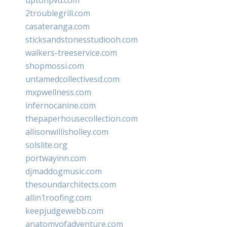
2troublegrill.com
casateranga.com
sticksandstonesstudiooh.com
walkers-treeservice.com
shopmossi.com
untamedcollectivesd.com
mxpwellness.com
infernocanine.com
thepaperhousecollection.com
allisonwillisholley.com
solslite.org
portwayinn.com
djmaddogmusic.com
thesoundarchitects.com
allin1roofing.com
keepjudgewebb.com
anatomyofadventure.com