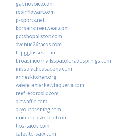
gabriovoice.com
resinflowart.com
p-sports.net
korsairstreetwear.com
petshopallston.com
avenue26tacos.com
topgglasses.com
broadmoornailsspacoloradosprings.com
missblackpasadena.com
anneskitchen.org
valenciamarketytaqueria.com
reefrecordsllc.com
alawaffle.com
aryouthfishing.com
united-basketball.com
tios-tacos.com
cafecito-satx.com