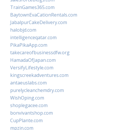
TrainGames365.com
BaytownEvaCationRentals.com
JabalpurCakeDelivery.com
halobjd.com
intelligenceqatar.com
PikaPikaApp.com
takecareofbusinessdfw.org
HamadaOfJapan.com
VersifyLifestyle.com
kingscreekadventures.com
antaeuslabs.com
purelycleanchemdry.com
WishOping.com
shoplegacee.com
bonvivantshop.com
CupPlante.com
mpzin.com