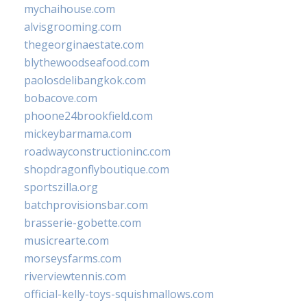
mychaihouse.com
alvisgrooming.com
thegeorginaestate.com
blythewoodseafood.com
paolosdelibangkok.com
bobacove.com
phoone24brookfield.com
mickeybarmama.com
roadwayconstructioninc.com
shopdragonflyboutique.com
sportszilla.org
batchprovisionsbar.com
brasserie-gobette.com
musicrearte.com
morseysfarms.com
riverviewtennis.com
official-kelly-toys-squishmallows.com