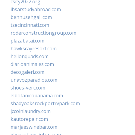
csity2022.org
ibsarstudyabroad.com
bennusehgall.com
tsecincinnati.com
roderconstructiongroup.com
plazabatai.com
hawkscayresort.com
hellonquads.com
diarioanimales.com
decogaleri.com
unavozparadios.com
shoes-vert.com
elbotanicopanama.com
shadyoaksrockportrvpark.com
jccoinlaundry.com
kautorepair.com
marjaeswinebar.com
elmazatlanclinton.com