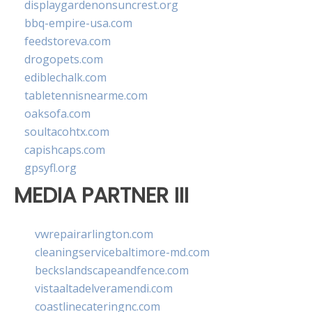
displaygardenonsuncrest.org
bbq-empire-usa.com
feedstoreva.com
drogopets.com
ediblechalk.com
tabletennisnearme.com
oaksofa.com
soultacohtx.com
capishcaps.com
gpsyfl.org
MEDIA PARTNER III
vwrepairarlington.com
cleaningservicebaltimore-md.com
beckslandscapeandfence.com
vistaaltadelveramendi.com
coastlinecateringnc.com