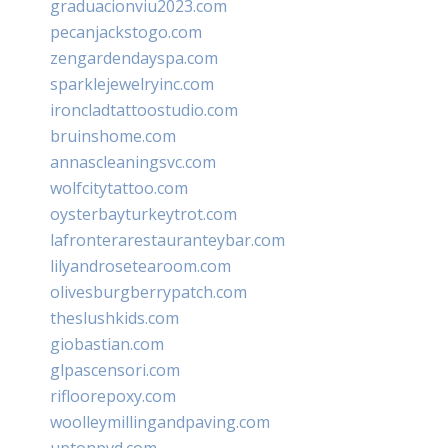
graduacionviu2023.com
pecanjackstogo.com
zengardendayspa.com
sparklejewelryinc.com
ironcladtattoostudio.com
bruinshome.com
annascleaningsvc.com
wolfcitytattoo.com
oysterbayturkeytrot.com
lafronterarestauranteybar.com
lilyandrosetearoom.com
olivesburgberrypatch.com
theslushkids.com
giobastian.com
glpascensori.com
rifloorepoxy.com
woolleymillingandpaving.com
uptonpvd.com