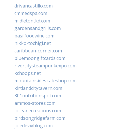
drivancastillo.com
cmmedspa.com
midletontkd.com
gardensandgrills.com
basilfoodwine.com
nikko-tochigi.net
caribbean-corner.com
bluemoongiftcards.com
rivercitysteampunkexpo.com
kchoops.net
mountainsideskateshop.com
kirtlandcitytavern.com
301nutritionspot.com
ammos-stores.com
loceanecreations.com
birdsongridgefarm.com
joiedevivblog.com