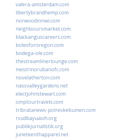
valera-amsterdam.com
libertybrandhemp.com
norwoodinnwi.com
neighboursmarket.com
blackanguscareers.com
bolesfororegon.com
bodega-ole.com
thestreamlinerlounge.com
mestrinorubanofc.com
novelatherton.com
nassvalleygardens.net
electjohnstewart.com
omptourtravels.com
tribratanews-polreskebumen.com
rsudbayuasih.org
publikjurnalistik.org
juneteenthapparel.net