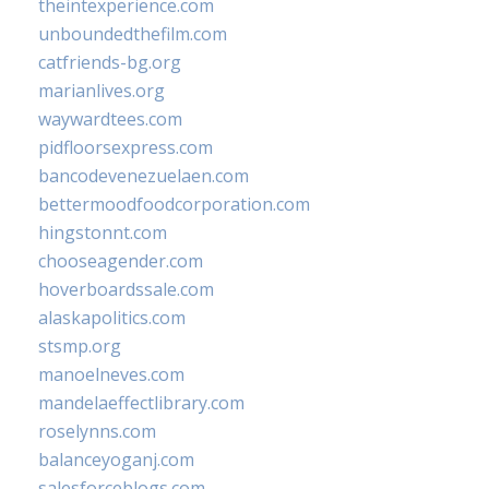
theintexperience.com
unboundedthefilm.com
catfriends-bg.org
marianlives.org
waywardtees.com
pidfloorsexpress.com
bancodevenezuelaen.com
bettermoodfoodcorporation.com
hingstonnt.com
chooseagender.com
hoverboardssale.com
alaskapolitics.com
stsmp.org
manoelneves.com
mandelaeffectlibrary.com
roselynns.com
balanceyoganj.com
salesforceblogs.com