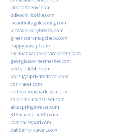
ideacoffeenyc.com
odieschillicothe.com
lacantinitagalesburg.com
pizzadeliverybristol.com
greenstarsmogcheck.com
happypawspl.com
callahansautoservicecenter.com
georgiascornermarket.com
perfectfit24-7.com
portugalprivatedriver.com
von-racer.com
coffeeshopcharleston.com
salon104mainstreet.com
alkaspringswater.com
318mainstreet8h.com
lovenailsspari.com
oakberry-kuwait.com