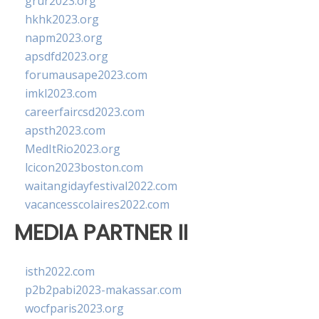
grur2023.org
hkhk2023.org
napm2023.org
apsdfd2023.org
forumausape2023.com
imkl2023.com
careerfaircsd2023.com
apsth2023.com
MedItRio2023.org
lcicon2023boston.com
waitangidayfestival2022.com
vacancesscolaires2022.com
MEDIA PARTNER II
isth2022.com
p2b2pabi2023-makassar.com
wocfparis2023.org