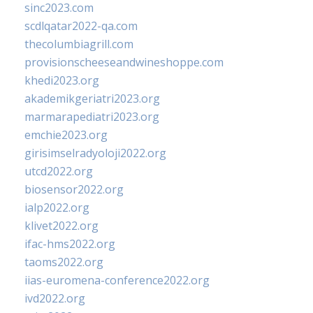
sinc2023.com
scdlqatar2022-qa.com
thecolumbiagrill.com
provisionscheeseandwineshoppe.com
khedi2023.org
akademikgeriatri2023.org
marmarapediatri2023.org
emchie2023.org
girisimselradyoloji2022.org
utcd2022.org
biosensor2022.org
ialp2022.org
klivet2022.org
ifac-hms2022.org
taoms2022.org
iias-euromena-conference2022.org
ivd2022.org