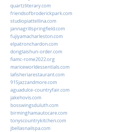
quartzliterary.com
friendsofbroderickpark.com
studiopiattellina.com
jannagrillspringfield.com
fujiyamacharleston.com
elpatronchardon.com
donglaishun-order.com
fiamc-rome2022.org
mariceworldessentials.com
lafisheriarestaurant.com
915jazzandmore.com
aguadulce-countryfair.com
jakehovis.com
bosswingsduluth.com
birminghamautocare.com
tonyscountrykitchen.com
jbellasnailspa.com