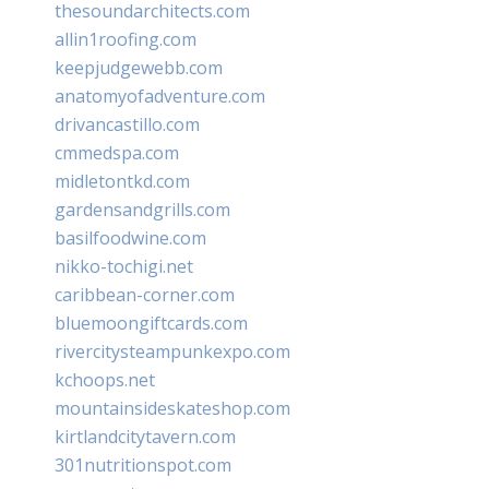
thesoundarchitects.com
allin1roofing.com
keepjudgewebb.com
anatomyofadventure.com
drivancastillo.com
cmmedspa.com
midletontkd.com
gardensandgrills.com
basilfoodwine.com
nikko-tochigi.net
caribbean-corner.com
bluemoongiftcards.com
rivercitysteampunkexpo.com
kchoops.net
mountainsideskateshop.com
kirtlandcitytavern.com
301nutritionspot.com