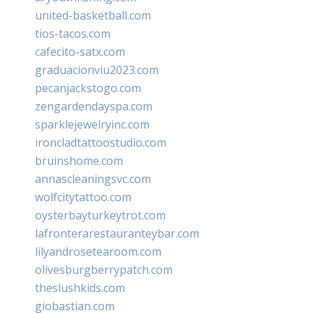
united-basketball.com
tios-tacos.com
cafecito-satx.com
graduacionviu2023.com
pecanjackstogo.com
zengardendayspa.com
sparklejewelryinc.com
ironcladtattoostudio.com
bruinshome.com
annascleaningsvc.com
wolfcitytattoo.com
oysterbayturkeytrot.com
lafronterarestauranteybar.com
lilyandrosetearoom.com
olivesburgberrypatch.com
theslushkids.com
giobastian.com