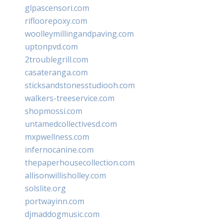
glpascensori.com
rifloorepoxy.com
woolleymillingandpaving.com
uptonpvd.com
2troublegrill.com
casateranga.com
sticksandstonesstudiooh.com
walkers-treeservice.com
shopmossi.com
untamedcollectivesd.com
mxpwellness.com
infernocanine.com
thepaperhousecollection.com
allisonwillisholley.com
solslite.org
portwayinn.com
djmaddogmusic.com