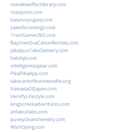
mandelaeffectlibrary.com
roselynns.com
balanceyoganj.com
salesforceblogs.com
TrainGames365.com
BaytownEvaCationRentals.com
JabalpurCakeDelivery.com
halobjd.com
intelligenceqatar.com
PikaPikaApp.com
takecareofbusinessdfw.org
HamadaOfJapan.com
VersifyLifestyle.com
kingscreekadventures.com
antaeuslabs.com
purelycleanchemdry.com
WishOping.com