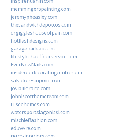
inspirehuahin.com
memmingerspainting.com
jeremypbeasley.com
thesandwichdepotcos.com
drgiggleshouseofpain.com
hotflashdesigns.com
garagenadeau.com
lifestylechauffeurservice.com
EverNewNails.com
insideoutdecoratingcentre.com
salvatoresinpoint.com
jovialfloralco.com
johnlscotthometeam.com
u-seehomes.com
watersportslagonissi.com
mischieffashion.com
eduwyre.com
retro-interiors.com