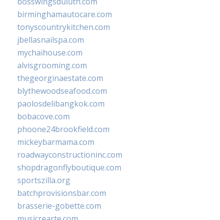
bosswingsduluth.com
birminghamautocare.com
tonyscountrykitchen.com
jbellasnailspa.com
mychaihouse.com
alvisgrooming.com
thegeorginaestate.com
blythewoodseafood.com
paolosdelibangkok.com
bobacove.com
phoone24brookfield.com
mickeybarmama.com
roadwayconstructioninc.com
shopdragonflyboutique.com
sportszilla.org
batchprovisionsbar.com
brasserie-gobette.com
musicrearte.com