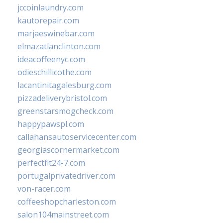
jccoinlaundry.com
kautorepair.com
marjaeswinebar.com
elmazatlanclinton.com
ideacoffeenyc.com
odieschillicothe.com
lacantinitagalesburg.com
pizzadeliverybristol.com
greenstarsmogcheck.com
happypawspl.com
callahansautoservicecenter.com
georgiascornermarket.com
perfectfit24-7.com
portugalprivatedriver.com
von-racer.com
coffeeshopcharleston.com
salon104mainstreet.com