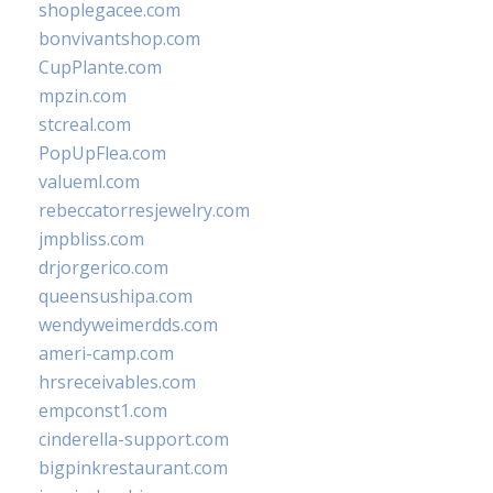
shoplegacee.com
bonvivantshop.com
CupPlante.com
mpzin.com
stcreal.com
PopUpFlea.com
valueml.com
rebeccatorresjewelry.com
jmpbliss.com
drjorgerico.com
queensushipa.com
wendyweimerdds.com
ameri-camp.com
hrsreceivables.com
empconst1.com
cinderella-support.com
bigpinkrestaurant.com