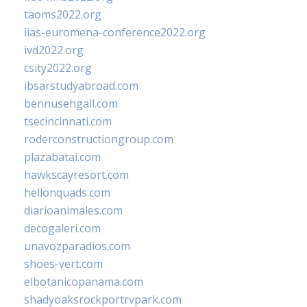
taoms2022.org
iias-euromena-conference2022.org
ivd2022.org
csity2022.org
ibsarstudyabroad.com
bennusehgall.com
tsecincinnati.com
roderconstructiongroup.com
plazabatai.com
hawkscayresort.com
hellonquads.com
diarioanimales.com
decogaleri.com
unavozparadios.com
shoes-vert.com
elbotanicopanama.com
shadyoaksrockportrvpark.com