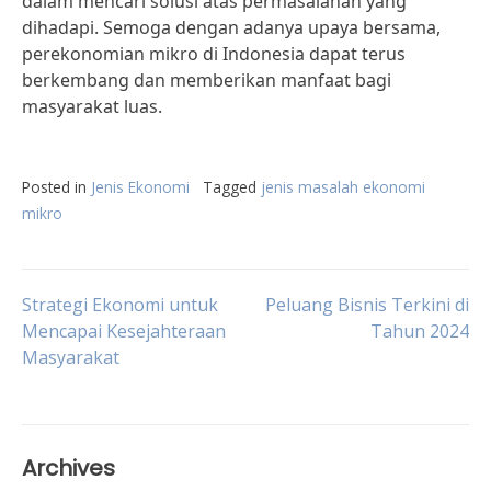
dalam mencari solusi atas permasalahan yang
dihadapi. Semoga dengan adanya upaya bersama,
perekonomian mikro di Indonesia dapat terus
berkembang dan memberikan manfaat bagi
masyarakat luas.
Posted in
Jenis Ekonomi
Tagged
jenis masalah ekonomi
mikro
Post
Strategi Ekonomi untuk
Peluang Bisnis Terkini di
Mencapai Kesejahteraan
Tahun 2024
Masyarakat
navigation
Archives