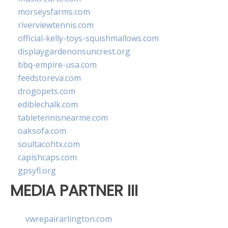
morseysfarms.com
riverviewtennis.com
official-kelly-toys-squishmallows.com
displaygardenonsuncrest.org
bbq-empire-usa.com
feedstoreva.com
drogopets.com
ediblechalk.com
tabletennisnearme.com
oaksofa.com
soultacohtx.com
capishcaps.com
gpsyfl.org
MEDIA PARTNER III
vwrepairarlington.com