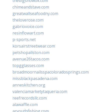
thebigshowok.com
chimeandstave.com
greatwallseafoodny.com
theloverose.com
gabriovoice.com
resinflowart.com
p-sports.net
korsairstreetwear.com
petshopallston.com
avenue26tacos.com
topgglasses.com
broadmoornailsspacoloradosprings.com
missblackpasadena.com
anneskitchen.org
valenciamarketytaqueria.com
reefrecordsllc.com
alawaffle.com
aryouthfishing.com