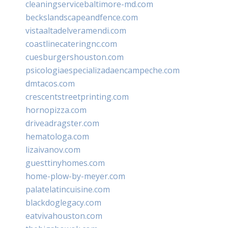
cleaningservicebaltimore-md.com
beckslandscapeandfence.com
vistaaltadelveramendi.com
coastlinecateringnc.com
cuesburgershouston.com
psicologiaespecializadaencampeche.com
dmtacos.com
crescentstreetprinting.com
hornopizza.com
driveadragster.com
hematologa.com
lizaivanov.com
guesttinyhomes.com
home-plow-by-meyer.com
palatelatincuisine.com
blackdoglegacy.com
eatvivahouston.com