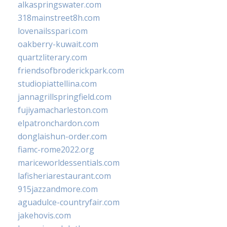
alkaspringswater.com
318mainstreet8h.com
lovenailsspari.com
oakberry-kuwait.com
quartzliterary.com
friendsofbroderickpark.com
studiopiattellina.com
jannagrillspringfield.com
fujiyamacharleston.com
elpatronchardon.com
donglaishun-order.com
fiamc-rome2022.org
mariceworldessentials.com
lafisheriarestaurant.com
915jazzandmore.com
aguadulce-countryfair.com
jakehovis.com