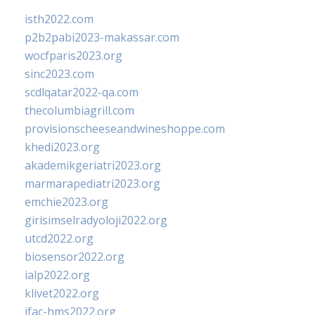
isth2022.com
p2b2pabi2023-makassar.com
wocfparis2023.org
sinc2023.com
scdlqatar2022-qa.com
thecolumbiagrill.com
provisionscheeseandwineshoppe.com
khedi2023.org
akademikgeriatri2023.org
marmarapediatri2023.org
emchie2023.org
girisimselradyoloji2022.org
utcd2022.org
biosensor2022.org
ialp2022.org
klivet2022.org
ifac-hms2022.org