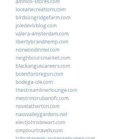
ammos-stores.com
loceanecreations.com
birdsongridgefarm.com
joiedevivblog.com
valera-amsterdam.com
libertybrandhemp.com
norwoodinnwi.com
neighboursmarket.com
blackanguscareers.com
bolesfororegon.com
bodega-ole.com
thestreamlinerlounge.com
mestrinorubanofc.com
novelatherton.com
nassvalleygardens.net
electjohnstewart.com
omptourtravels.com
tribratanews-polreskebumen.com