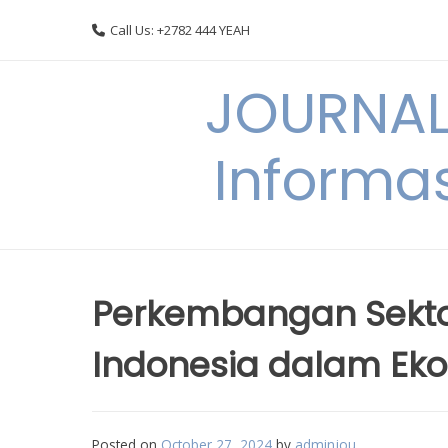
Skip
Call Us: +2782 444 YEAH
to
content
JOURNAL
Informas
Perkembangan Sektor
Indonesia dalam Eko
Posted on
October 27, 2024
by
adminjou