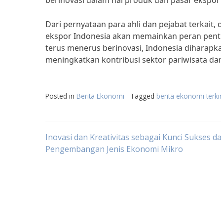
berinovasi dalam hal produk dan pasar ekspor u
Dari pernyataan para ahli dan pejabat terkai
ekspor Indonesia akan memainkan peran penti
terus menerus berinovasi, Indonesia diharapk
meningkatkan kontribusi sektor pariwisata d
Posted in
Berita Ekonomi
Tagged
berita ekonomi terki
Post
Inovasi dan Kreativitas sebagai Kunci Sukses d
Pengembangan Jenis Ekonomi Mikro
navigation