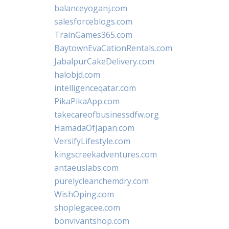
balanceyoganj.com
salesforceblogs.com
TrainGames365.com
BaytownEvaCationRentals.com
JabalpurCakeDelivery.com
halobjd.com
intelligenceqatar.com
PikaPikaApp.com
takecareofbusinessdfw.org
HamadaOfJapan.com
VersifyLifestyle.com
kingscreekadventures.com
antaeuslabs.com
purelycleanchemdry.com
WishOping.com
shoplegacee.com
bonvivantshop.com