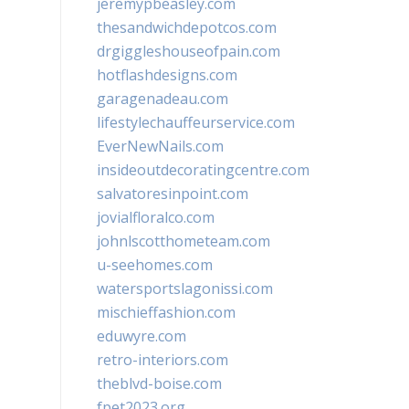
jeremypbeasley.com
thesandwichdepotcos.com
drgiggleshouseofpain.com
hotflashdesigns.com
garagenadeau.com
lifestylechauffeurservice.com
EverNewNails.com
insideoutdecoratingcentre.com
salvatoresinpoint.com
jovialfloralco.com
johnlscotthometeam.com
u-seehomes.com
watersportslagonissi.com
mischieffashion.com
eduwyre.com
retro-interiors.com
theblvd-boise.com
fpet2023.org