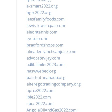
e-smart2022.org
ngrc2022.org
leesfamilyfoods.com
lewis-lewis-cpas.com
eleontennis.com
cyetus.com
bradfordshops.com
almadenranchsanjose.com
advocatevijay.com
adlibilimler2023.com
naswwebed.org
balithut-manado.org
alteregotradingcompany.org
aprce2022.com
ibie2022.com
sbcc-2022.com
AngolaOilAndGas2022.com