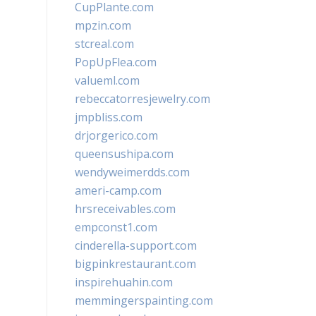
CupPlante.com
mpzin.com
stcreal.com
PopUpFlea.com
valueml.com
rebeccatorresjewelry.com
jmpbliss.com
drjorgerico.com
queensushipa.com
wendyweimerdds.com
ameri-camp.com
hrsreceivables.com
empconst1.com
cinderella-support.com
bigpinkrestaurant.com
inspirehuahin.com
memmingerspainting.com